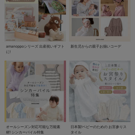
amanoppoシリーズ 出産祝いギフト
新生児からの親子お揃いコーデ
に!
オールシーズン対応可能な万能素
日本製!ベビーのための お宮参りス
材! シンカーパイル特集
タイル