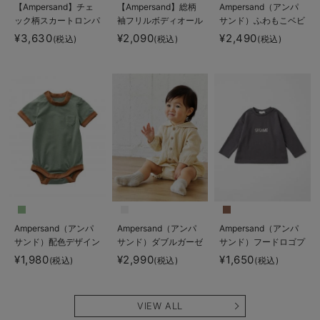
【Ampersand】チェ
【Ampersand】総柄
Ampersand（アンパ
ック柄スカートロンパ
袖フリルボディオール
サンド）ふわもこベビ
ース
ーベスト
¥3,630
¥2,090
¥2,490
(税込)
(税込)
(税込)
Ampersand（アンパ
Ampersand（アンパ
Ampersand（アンパ
サンド）配色デザイン
サンド）ダブルガーゼ
サンド）フードロゴプ
ボディスーツ
セーラーロンパース
リント ロングTシャツ
¥1,980
¥2,990
¥1,650
(税込)
(税込)
(税込)
VIEW ALL