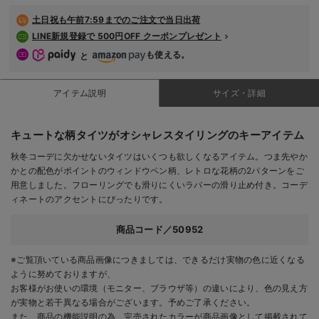
デロンギ
土日祝も
午前7:59までのご注文で当日出荷
LINE新規登録で 500円OFF クーポンプレゼント
入院準備の持ち物チェック
も使える。
と
アイテム説明
サイズ・詳細
キュートな柄タイツがオシャレスタイリングのキーアイテム
秋冬コーデに欠かせないタイツはいくつも欲しくなるアイテム。つま先やか
かとの配色がポイントのウィンドウペン柄、レトロな花柄の2パターンをご
用意しました。フローリングでも滑りにくいラバーの滑り止め付き。コーデ
ィネートのアクセントにぴったりです。
商品コード／50952
※ご覧頂いている商品画像につきましては、できるだけ実物の色に近くなる
ように努めておりますが、
お客様がお使いの環境（モニター、ブラウザ等）の違いにより、色の見え方
が実物と若干異なる場合がございます。予めご了承ください。
また、商品の機能説明の為、完売されたカラーが商品画像として掲載されて