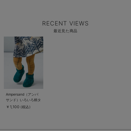
RECENT VIEWS
最近見た商品
商
品
詳
細
を
見
る
商
Ampersand（アンパ
品
サンド）いろいろ柄タ
詳
細
イツ
￥1,100
(税込)
を
見
る