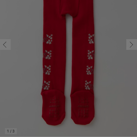
コンビ肌着・新生児/ベビー肌着
ベビー ワンピース
ベビー袴
ベビー ブランケット・タオルケット
子育て便利家電
抱っこ紐
夏のお役立ちベビーウェア
【アウトレット】トップス・授乳トップス
透け防止
再入荷｜アウター
トップス
【37周年祭セール】4
【〜10℃】3月中旬
涼しくて可愛い「ワン
デニム
きれいめトップス派
マタニティインナー
【オフィスカジュアル
パンツタイプ
【フォーマル】ボトム
【ベビー】半袖
2WAYオール
Aライン ・フレアワ
〜5,000円（税込）
綿混素材
赤ちゃんへ使うもの
【冬のあったか特集】
ツーウェイオール・2WAYオール（新生児）
ベビー パンツ
おくるみ（新生児）
プレイマット・ベビー マット
ベビーケープ
シンカーパイル特集
【アウトレット】ボトムス
見えてもカワイイ
パンツ
レギンス
きれいめスカート派
ベビー
【フォーマル】トップ
【ベビー】グッズ
コンビ肌着
Iライン ・タイトシ
〜10,000円（税込）
腹巻・ひざ上パンツ
産後に使うグッズ
【冬のあったか特集】
ベビー ブルマ
ベビー 雑貨 小物
ベビーの動物なりきり特集
【アウトレット】パジャマ
コットン素材
スカート
オフィス
きれいめ美脚パンツ派
短肌着
快適ウェア10%OFF
ジャンパースカート/
10,001円（税込）〜
保温&リカバリー
【冬のあったか特集】
ベビー スカート
ベビー安全グッズ
ベビー 夏のお役立ちグッズ特集
【アウトレット】インナー
冷房対策
パジャマ
ツィード派
セット
ワーク・オフィス
女の子におススメのギ
レギンス・タイツ
ベビートップス
ベビーおもちゃ
【素材別】ベビーロンパース特集
【アウトレット】ベビー
接触冷感素材
インナー
MAX55%OFF ブラッ
王道シンプル派
カジュアル
男の子におススメのギ
カップ付きインナー
ベビー アウター
メモリアルグッズ
袴ロンパース特集
Tシャツブラ
雑貨
セットアップ派
フォーマル / オケー
定番ギフト
あったか度◎
ベビー セットアップ
授乳・調乳・お食事
ブラトップ
ベビー
あったかアイテム｜ベ
もらって嬉しいギフト
裏起毛素材
スタイ・よだれかけ（新生児・ベビー）
哺乳瓶
親子セット
かわいくておもしろい
ベビー帽子（新生児・乳児）
赤ちゃん 洗剤・洗濯用品・お掃除
快適機能ウェア特集 トップス
何枚あっても嬉しいア
新生児スリーパー・ベビーパジャマ
赤ちゃん お風呂・ベビースキンケア
快適機能ウェア特集 ボトムス
長く使えるアイテム
おむつ関連グッズ
快適機能ウェア特集 パジャマ
ベビーシューズ・ファーストシューズ・ベビー靴下
お部屋映えアイテム
1
/
3