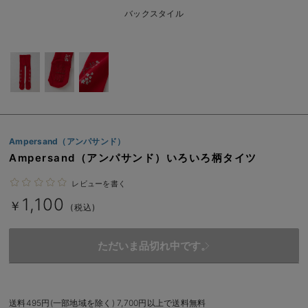
ベビー リュック
erbaviva（エルバビーバ）
バックスタイル
ベビー 小物
安心の日本製。先輩ママが買ってよかった！本当に必要な出産準備品
ハレの日に着るANGELIEBEのセレモニー
買って正解！高評価レビューアイテム
冬に可愛いニットがお得！
Ampersand（アンパサンド）
親子コーデ｜ママとベビーにおすすめ！
Ampersand（アンパサンド）いろいろ柄タイツ
便利な育児家電
レビューを書く
1,100
￥
(税込)
Gift Selection 出産祝い
ロンパースはいつからいつまで使う？選ぶポイントも解説！
ただいま品切れ中です。
保育園・入園準備特集
ファルスカ
送料495円(一部地域を除く) 7,700円以上で送料無料