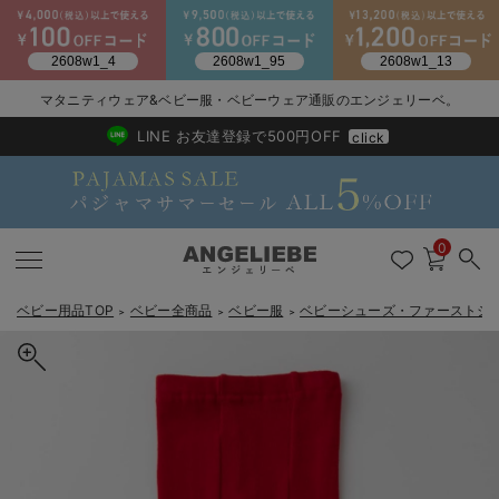
2026/NewArrival
送料495円(一部地域を除く) 7,700円以上で送料無料
マタニティウェア&ベビー服・ベビーウェア通販のエンジェリーベ。
LINE お友達登録で500円OFF
click
0
ベビー用品TOP
ベビー全商品
ベビー服
ベビーシューズ・ファーストシ
＞
＞
＞
戻る
戻る
戻る
戻る
戻る
戻る
戻る
戻る
戻る
戻る
戻る
戻る
戻る
戻る
戻る
戻る
戻る
戻る
戻る
戻る
戻る
戻る
戻る
戻る
戻る
戻る
戻る
戻る
戻る
戻る
戻る
新生児服全て
ベビー服全て
シーズンアイテム全て
ベビー・新生児 寝具全て
ベビー 雑貨全て
お出かけグッズ全て
ベビー｜季節の特集全て
アウトレット全て
特集全て
再入荷全て
送料無料アイテム全て
ブラキャミ おまとめ
【37周年祭セール】
気温差別オススメアイ
マタニティウェア お
こだわりの履き心地！
出産準備応援割全て
春のマタニティワンピ
Gift Selection 
冬の冷え対策インナー
入院準備の持ち物チェ
冬のあったか特集全て
出産準備
ロンパース・カバーオール
甚平・浴衣
ベビーベッド・布団 （ベビー・新生児）
ベビーカー
猛暑からベビーを守るひんやりグッズ
【アウトレット】ワンピース
抗菌防臭加工
再入荷｜インナー
ベビーチェア（ハイローチェア）・ベビーラック
ワンピース
【37周年祭セール】2
【15℃】3月下旬～
動きやすく着回しでき
強撚スムース(コスパ
【おまとめ割】パジャ
カジュアル
ジャケット派
マタニティパジャマ
【オフィスカジュアル
レギンスタイプ
【フォーマル】ワンピ
【ベビー】長袖
ハンカチ
快適ウェア10%OFF
セットアップ・ レイ
〜3,000円（税込）
薄くてあったか
入院してすぐ使うグッ
【冬のあったか特集】