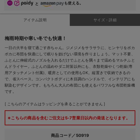
も使える。
と
アイテム説明
サイズ・詳細
梅雨時期や寒い冬でも快適！
一日の大半を寝て過ごす赤ちゃん。ジメジメをサラサラに、ヒンヤリをポカ
ポカに布団を快適にして眠りを妨げない環境を作りましょう。マット不要、
ふとんに伸縮式のノズルを入れるだけでふとんを隅々まで温めるマルチふと
んドライヤー。ふとんの温めやダニ対策以外にも、衣類乾燥やくつ乾燥(専
用アタッチメント付属)、暖房としての使用もOK。縦置きで収納できるの
で、省スペース。コンパクトボディに木目調のハンドルで、インテリアにも
馴染むデザインです。もちろん大人の布団にも使えるパワフルな布団乾燥機
です。
[ こちらのアイテムはラッピングを承ることができません ]
※こちらの商品を含むご注文は5-7営業日以内の発送となります。
商品コード／50919