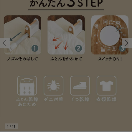
コンビ肌着・新生児/ベビー肌着
ベビー ワンピース
ベビー袴
ベビー ブランケット・タオルケット
子育て便利家電
抱っこ紐
夏のお役立ちベビーウェア
【アウトレット】トップス・授乳トップス
透け防止
再入荷｜アウター
トップス
【37周年祭セール】4
【〜10℃】3月中旬
涼しくて可愛い「ワン
デニム
きれいめトップス派
マタニティインナー
【オフィスカジュアル
パンツタイプ
【フォーマル】ボトム
【ベビー】半袖
2WAYオール
Aライン ・フレアワ
〜5,000円（税込）
綿混素材
赤ちゃんへ使うもの
【冬のあったか特集】
ツーウェイオール・2WAYオール（新生児）
ベビー パンツ
おくるみ（新生児）
プレイマット・ベビー マット
ベビーケープ
シンカーパイル特集
【アウトレット】ボトムス
見えてもカワイイ
パンツ
レギンス
きれいめスカート派
ベビー
【フォーマル】トップ
【ベビー】グッズ
コンビ肌着
Iライン ・タイトシ
〜10,000円（税込）
腹巻・ひざ上パンツ
産後に使うグッズ
【冬のあったか特集】
ベビー ブルマ
ベビー 雑貨 小物
ベビーの動物なりきり特集
【アウトレット】パジャマ
コットン素材
スカート
オフィス
きれいめ美脚パンツ派
短肌着
快適ウェア10%OFF
ジャンパースカート/
10,001円（税込）〜
保温&リカバリー
【冬のあったか特集】
ベビー スカート
ベビー安全グッズ
ベビー 夏のお役立ちグッズ特集
【アウトレット】インナー
冷房対策
パジャマ
ツィード派
セット
ワーク・オフィス
女の子におススメのギ
レギンス・タイツ
ベビートップス
ベビーおもちゃ
【素材別】ベビーロンパース特集
【アウトレット】ベビー
接触冷感素材
インナー
MAX55%OFF ブラッ
王道シンプル派
カジュアル
男の子におススメのギ
カップ付きインナー
ベビー アウター
メモリアルグッズ
袴ロンパース特集
Tシャツブラ
雑貨
セットアップ派
フォーマル / オケー
定番ギフト
あったか度◎
ベビー セットアップ
授乳・調乳・お食事
ブラトップ
ベビー
あったかアイテム｜ベ
もらって嬉しいギフト
裏起毛素材
スタイ・よだれかけ（新生児・ベビー）
哺乳瓶
親子セット
かわいくておもしろい
ベビー帽子（新生児・乳児）
赤ちゃん 洗剤・洗濯用品・お掃除
快適機能ウェア特集 トップス
何枚あっても嬉しいア
新生児スリーパー・ベビーパジャマ
赤ちゃん お風呂・ベビースキンケア
快適機能ウェア特集 ボトムス
長く使えるアイテム
おむつ関連グッズ
快適機能ウェア特集 パジャマ
ベビーシューズ・ファーストシューズ・ベビー靴下
お部屋映えアイテム
1
/
11