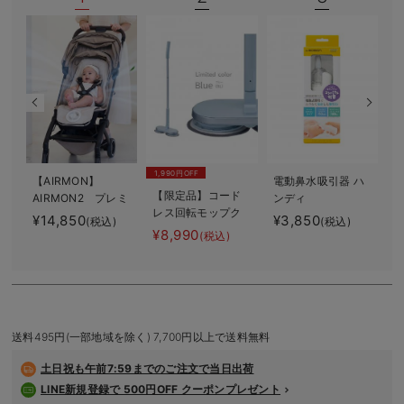
デロンギ
入院準備の持ち物チェック
1,990円OFF
【AIRMON】
電動鼻水吸引器 ハ
【限定品】コード
AIRMON2 プレミ
ンディ
P
レス回転モップク
アム
¥14,850
¥3,850
¥
(税込)
(税込)
リーナーNeo+
¥8,990
(税込)
送料495円(一部地域を除く) 7,700円以上で送料無料
土日祝も
午前7:59までのご注文で当日出荷
LINE新規登録で 500円OFF クーポンプレゼント