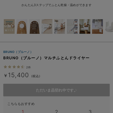
ベビー リュック
erbaviva（エルバビーバ）
かんたん3ステップでふとん乾燥・温めができます
ベビー 小物
安心の日本製。先輩ママが買ってよかった！本当に必要な出産準備品
ハレの日に着るANGELIEBEのセレモニー
買って正解！高評価レビューアイテム
冬に可愛いニットがお得！
BRUNO（ブルーノ）
親子コーデ｜ママとベビーにおすすめ！
BRUNO（ブルーノ）マルチふとんドライヤー
便利な育児家電
2件
15,400
￥
(税込)
Gift Selection 出産祝い
ロンパースはいつからいつまで使う？選ぶポイントも解説！
ただいま品切れ中です。
保育園・入園準備特集
こちらもおすすめ
ファルスカ
1
2
3