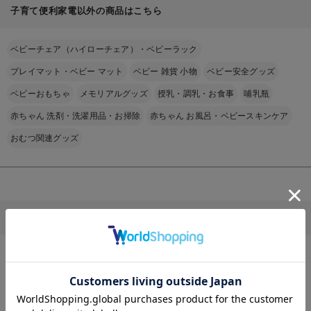
子育て便利家電以外の商品はこちら
ベビーチェア（ハイローチェア）・ベビーラック
プレイマット・ベビー マット
ベビー 雑貨 小物
ベビー安全グッズ
ベビーおもちゃ
メモリアルグッズ
授乳・調乳・お食事
哺乳瓶
赤ちゃん 洗剤・洗濯用品・お掃除
赤ちゃん お風呂・ベビースキンケア
おむつ関連グッズ
その他
ベビー服・新生児服・ベビー用品のTOPページはこちら
お気に入り商品を確認する
お買い物を続ける
カートへ進む
ベビー用品TOP
BRUNO（ブルーノ）
BRUNO（ブルーノ） 子育て便利家
＞
＞