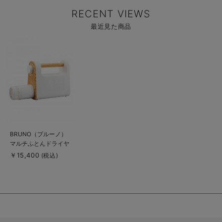
RECENT VIEWS
最近見た商品
商
品
詳
細
を
見
る
商
BRUNO（ブルーノ）
品
マルチふとんドライヤ
詳
細
ー
￥15,400
(税込)
を
見
る