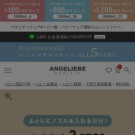
2026/NewArrival
送料495円(一部地域を除く) 7,700円以上で送料無料
マタニティウェア&ベビー服・ベビーウェア通販のエンジェリーベ。
LINE お友達登録で500円OFF
click
0
ベビー用品TOP
ベビー全商品
ベビー 雑貨
子育て便利家電
BRUNO
＞
＞
＞
＞
戻る
戻る
戻る
戻る
戻る
戻る
戻る
戻る
戻る
戻る
戻る
戻る
戻る
戻る
戻る
戻る
戻る
戻る
戻る
戻る
戻る
戻る
戻る
戻る
戻る
戻る
戻る
戻る
戻る
戻る
戻る
新生児服全て
ベビー服全て
シーズンアイテム全て
ベビー・新生児 寝具全て
ベビー 雑貨全て
お出かけグッズ全て
ベビー｜季節の特集全て
アウトレット全て
特集全て
再入荷全て
送料無料アイテム全て
ブラキャミ おまとめ
【37周年祭セール】
気温差別オススメアイ
マタニティウェア お
こだわりの履き心地！
出産準備応援割全て
春のマタニティワンピ
Gift Selection 
冬の冷え対策インナー
入院準備の持ち物チェ
冬のあったか特集全て
出産準備
ロンパース・カバーオール
甚平・浴衣
ベビーベッド・布団 （ベビー・新生児）
ベビーカー
猛暑からベビーを守るひんやりグッズ
【アウトレット】ワンピース
抗菌防臭加工
再入荷｜インナー
ベビーチェア（ハイローチェア）・ベビーラック
ワンピース
【37周年祭セール】2
【15℃】3月下旬～
動きやすく着回しでき
強撚スムース(コスパ
【おまとめ割】パジャ
カジュアル
ジャケット派
マタニティパジャマ
【オフィスカジュアル
レギンスタイプ
【フォーマル】ワンピ
【ベビー】長袖
ハンカチ
快適ウェア10%OFF
セットアップ・ レイ
〜3,000円（税込）
薄くてあったか
入院してすぐ使うグッ
【冬のあったか特集】