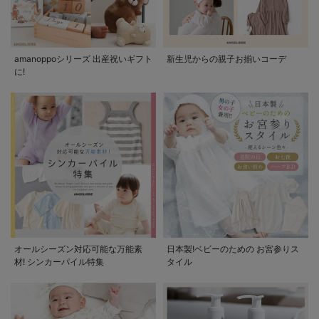
amanoppoシリーズ 出産祝いギフト
新生児からの親子お揃いコーデ
に!
オールシーズン対応可能な万能素
日本製!ベビーのための お宮参りス
材! シンカーパイル特集
タイル