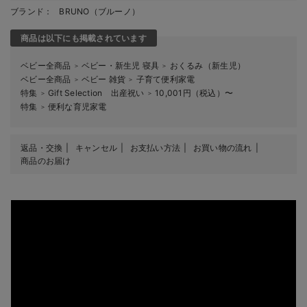
ブランド：
BRUNO（ブルーノ）
商品は以下にも掲載されています
ベビー全商品
ベビー・新生児 寝具
おくるみ（新生児）
＞
＞
ベビー全商品
ベビー 雑貨
子育て便利家電
＞
＞
特集
Gift Selection 出産祝い
10,001円（税込）〜
＞
＞
特集
便利な育児家電
＞
返品・交換
キャンセル
お支払い方法
お買い物の流れ
商品のお届け