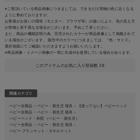
※ご覧頂いている商品画像につきましては、できるだけ実物の色に近くなる
ように努めておりますが、
お客様がお使いの環境（モニター、ブラウザ等）の違いにより、色の見え方
が実物と若干異なる場合がございます。予めご了承ください。
また、商品の機能説明の為、完売されたカラーが商品画像として掲載されて
いる場合がございます。 販売中のカラーにつきましては、『色・サイズ』
選択画面にてご確認いただきますようお願いいたします。
※商品画像・イメージ画像の一部に生成AIを使用している場合があります。
このアイテムのお気に入り登録数
28
関連カテゴリ
ベビー全商品
ベビー・新生児 寝具
【使ってない】ベビーベッド
＞
＞
ベビー全商品
ベビー・新生児 寝具
＞
＞
ベビーベッド・布団 （ベビー・新生児）
ベビー全商品
ベビー・新生児 寝具
＞
＞
ベビー ブランケット・タオルケット