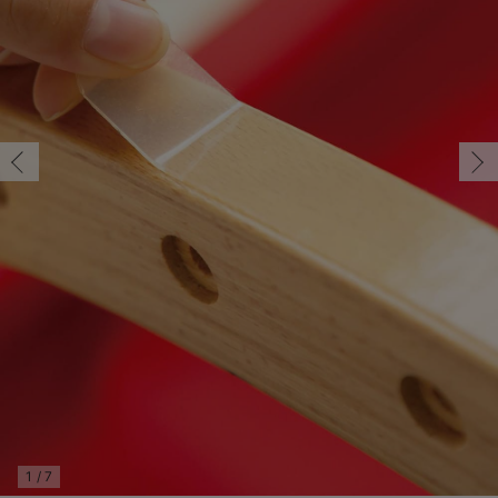
コンビ肌着・新生児/ベビー肌着
ベビー ワンピース
ベビー袴
ベビー ブランケット・タオルケット
子育て便利家電
抱っこ紐
夏のお役立ちベビーウェア
【アウトレット】トップス・授乳トップス
透け防止
再入荷｜アウター
トップス
【37周年祭セール】4
【〜10℃】3月中旬
涼しくて可愛い「ワン
デニム
きれいめトップス派
マタニティインナー
【オフィスカジュアル
パンツタイプ
【フォーマル】ボトム
【ベビー】半袖
2WAYオール
Aライン ・フレアワ
〜5,000円（税込）
綿混素材
赤ちゃんへ使うもの
【冬のあったか特集】
ツーウェイオール・2WAYオール（新生児）
ベビー パンツ
おくるみ（新生児）
プレイマット・ベビー マット
ベビーケープ
シンカーパイル特集
【アウトレット】ボトムス
見えてもカワイイ
パンツ
レギンス
きれいめスカート派
ベビー
【フォーマル】トップ
【ベビー】グッズ
コンビ肌着
Iライン ・タイトシ
〜10,000円（税込）
腹巻・ひざ上パンツ
産後に使うグッズ
【冬のあったか特集】
ベビー ブルマ
ベビー 雑貨 小物
ベビーの動物なりきり特集
【アウトレット】パジャマ
コットン素材
スカート
オフィス
きれいめ美脚パンツ派
短肌着
快適ウェア10%OFF
ジャンパースカート/
10,001円（税込）〜
保温&リカバリー
【冬のあったか特集】
ベビー スカート
ベビー安全グッズ
ベビー 夏のお役立ちグッズ特集
【アウトレット】インナー
冷房対策
パジャマ
ツィード派
セット
ワーク・オフィス
女の子におススメのギ
レギンス・タイツ
ベビートップス
ベビーおもちゃ
【素材別】ベビーロンパース特集
【アウトレット】ベビー
接触冷感素材
インナー
MAX55%OFF ブラッ
王道シンプル派
カジュアル
男の子におススメのギ
カップ付きインナー
ベビー アウター
メモリアルグッズ
袴ロンパース特集
Tシャツブラ
雑貨
セットアップ派
フォーマル / オケー
定番ギフト
あったか度◎
ベビー セットアップ
授乳・調乳・お食事
ブラトップ
ベビー
あったかアイテム｜ベ
もらって嬉しいギフト
裏起毛素材
スタイ・よだれかけ（新生児・ベビー）
哺乳瓶
親子セット
かわいくておもしろい
ベビー帽子（新生児・乳児）
赤ちゃん 洗剤・洗濯用品・お掃除
快適機能ウェア特集 トップス
何枚あっても嬉しいア
新生児スリーパー・ベビーパジャマ
赤ちゃん お風呂・ベビースキンケア
快適機能ウェア特集 ボトムス
長く使えるアイテム
おむつ関連グッズ
快適機能ウェア特集 パジャマ
ベビーシューズ・ファーストシューズ・ベビー靴下
お部屋映えアイテム
1
/
7