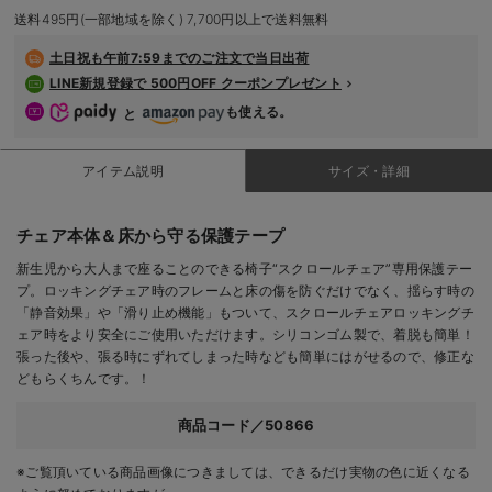
送料495円(一部地域を除く) 7,700円以上で送料無料
デロンギ
土日祝も
午前7:59までのご注文で当日出荷
入院準備の持ち物チェック
LINE新規登録で 500円OFF クーポンプレゼント
も使える。
と
アイテム説明
サイズ・詳細
チェア本体＆床から守る保護テープ
新生児から大人まで座ることのできる椅子“スクロールチェア”専用保護テー
プ。ロッキングチェア時のフレームと床の傷を防ぐだけでなく、揺らす時の
「静音効果」や「滑り止め機能」もついて、スクロールチェアロッキングチ
ェア時をより安全にご使用いただけます。シリコンゴム製で、着脱も簡単！
張った後や、張る時にずれてしまった時なども簡単にはがせるので、修正な
どもらくちんです。！
商品コード／50866
※ご覧頂いている商品画像につきましては、できるだけ実物の色に近くなる