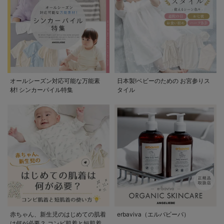
オールシーズン対応可能な万能素
日本製!ベビーのための お宮参りス
材! シンカーパイル特集
タイル
赤ちゃん、新生児のはじめての肌着
erbaviva（エルバビーバ）
は何が必要？ コンビ肌着と短肌着