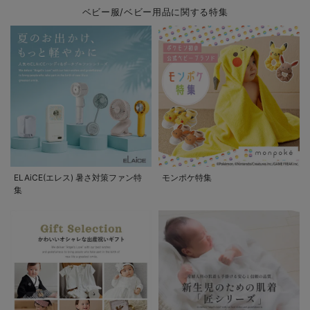
ベビー服/ベビー用品に関する特集
ELAiCE(エレス) 暑さ対策ファン特
モンポケ特集
集