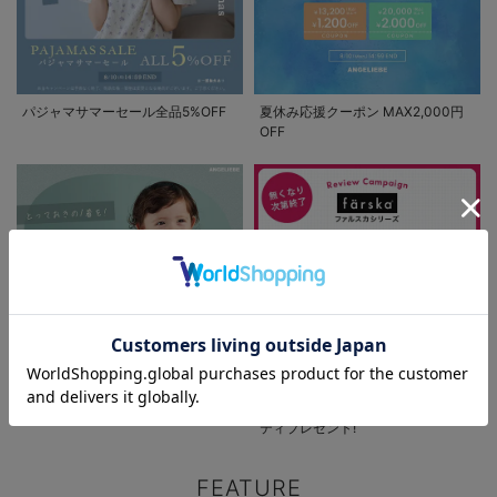
お買い物を続ける
カートへ進む
パジャマサマーセール全品5%OFF
夏休み応援クーポン MAX2,000円
OFF
RELATED ITEMS
関連商品
1
お気に入り商品を確認する
新作ベビーウェア 最大20%OFF
ファルスカ レビュー投稿でノベル
farska（ファルス
ティプレゼント!
カ）スクロールチ
ェア プラス
¥28,600
(税込)
FEATURE