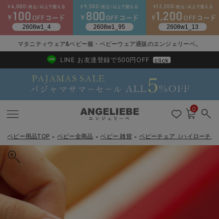
2026/NewArrival
送料495円(一部地域を除く) 7,700円以上で送料無料
マタニティウェア&ベビー服・ベビーウェア通販のエンジェリーベ。
LINE お友達登録で500円OFF
click
0
ベビー用品TOP
ベビー全商品
ベビー 雑貨
ベビーチェア（ハイローチェ
＞
＞
＞
戻る
戻る
戻る
戻る
戻る
戻る
戻る
戻る
戻る
戻る
戻る
戻る
戻る
戻る
戻る
戻る
戻る
戻る
戻る
戻る
戻る
戻る
戻る
戻る
戻る
戻る
戻る
戻る
戻る
戻る
戻る
新生児服全て
ベビー服全て
シーズンアイテム全て
ベビー・新生児 寝具全て
ベビー 雑貨全て
お出かけグッズ全て
ベビー｜季節の特集全て
アウトレット全て
特集全て
再入荷全て
送料無料アイテム全て
ブラキャミ おまとめ
【37周年祭セール】
気温差別オススメアイ
マタニティウェア お
こだわりの履き心地！
出産準備応援割全て
春のマタニティワンピ
Gift Selection 
冬の冷え対策インナー
入院準備の持ち物チェ
冬のあったか特集全て
出産準備
ロンパース・カバーオール
甚平・浴衣
ベビーベッド・布団 （ベビー・新生児）
ベビーカー
猛暑からベビーを守るひんやりグッズ
【アウトレット】ワンピース
抗菌防臭加工
再入荷｜インナー
ベビーチェア（ハイローチェア）・ベビーラック
ワンピース
【37周年祭セール】2
【15℃】3月下旬～
動きやすく着回しでき
強撚スムース(コスパ
【おまとめ割】パジャ
カジュアル
ジャケット派
マタニティパジャマ
【オフィスカジュアル
レギンスタイプ
【フォーマル】ワンピ
【ベビー】長袖
ハンカチ
快適ウェア10%OFF
セットアップ・ レイ
〜3,000円（税込）
薄くてあったか
入院してすぐ使うグッ
【冬のあったか特集】