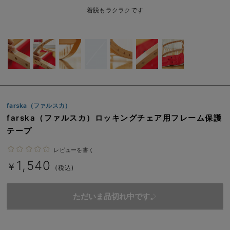
ベビー リュック
erbaviva（エルバビーバ）
着脱もラクラクです
ベビー 小物
安心の日本製。先輩ママが買ってよかった！本当に必要な出産準備品
ハレの日に着るANGELIEBEのセレモニー
買って正解！高評価レビューアイテム
冬に可愛いニットがお得！
farska（ファルスカ）
親子コーデ｜ママとベビーにおすすめ！
farska（ファルスカ）ロッキングチェア用フレーム保護
テープ
便利な育児家電
レビューを書く
Gift Selection 出産祝い
1,540
￥
(税込)
ロンパースはいつからいつまで使う？選ぶポイントも解説！
ただいま品切れ中です。
保育園・入園準備特集
ファルスカ