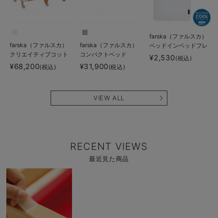
farska（ファルスカ）
farska（ファルスカ）
farska（ファルスカ）
ベッドインベッドフレ
クリエイティブコット
コンパクトベッド
ックス用敷きパッド
¥2,530
(税込)
Free
Cool
¥68,200
¥31,900
(税込)
(税込)
VIEW ALL
RECENT VIEWS
最近見た商品
商
品
詳
細
を
見
る