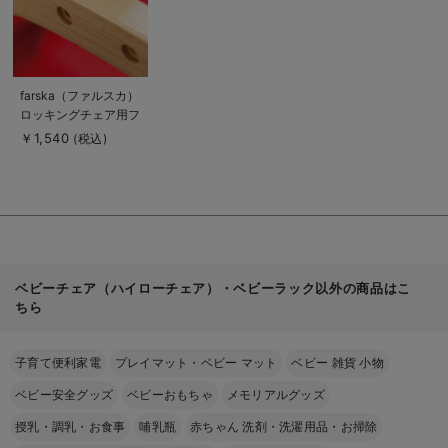
商
farska（ファルスカ）
品
ロッキングチェア用フ
詳
細
レーム保護テープ
￥1,540
(税込)
を
見
る
ベビーチェア（ハイローチェア）・ベビーラック以外の商品はこ
ちら
子育て便利家電
プレイマット・ベビー マット
ベビー 雑貨 小物
ベビー安全グッズ
ベビーおもちゃ
メモリアルグッズ
授乳・調乳・お食事
哺乳瓶
赤ちゃん 洗剤・洗濯用品・お掃除