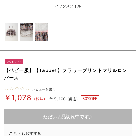
ベビー リュック
erbaviva（エルバビーバ）
バックスタイル
ベビー 小物
安心の日本製。先輩ママが買ってよかった！本当に必要な出産準備品
ハレの日に着るANGELIEBEのセレモニー
買って正解！高評価レビューアイテム
冬に可愛いニットがお得！
親子コーデ｜ママとベビーにおすすめ！
【ベビー服】【Tappet】フラワープリントフリルロン
パース
便利な育児家電
レビューを書く
Gift Selection 出産祝い
￥1,078
￥
80%OFF
(税込)
5,390
(税込)
ロンパースはいつからいつまで使う？選ぶポイントも解説！
ただいま品切れ中です。
保育園・入園準備特集
ファルスカ
こちらもおすすめ