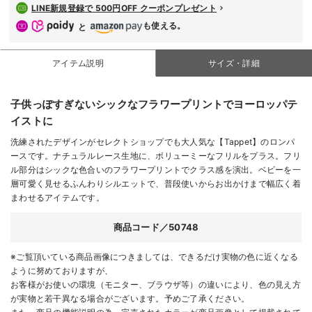
LINE新規登録で 500円OFF クーポンプレゼント
も使える。
と
アイテム説明
サイズ・詳細
子供っぽすぎないシックなフラワープリントでヨーロッパテ
イストに
洗練されたデザインがセレクトショップでも大人気な【Tappet】のロンパ
ースです。ナチュラルレース生地に、ボリューミーなフリルをプラス。フリ
ル部分はシックな色合いのフラワープリントでクラス感を演出。ベビーを一
層可愛く見せるふんわりシルエットで、普段使いからお出かけまで幅広く着
まわせるアイテムです。
商品コード／50748
※ご覧頂いている商品画像につきましては、できるだけ実物の色に近くなる
ように努めておりますが、
お客様がお使いの環境（モニター、ブラウザ等）の違いにより、色の見え方
が実物と若干異なる場合がございます。予めご了承ください。