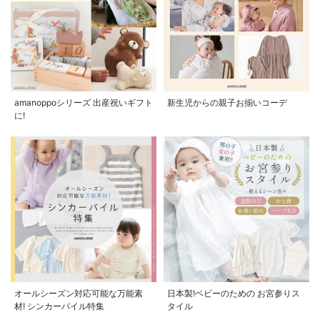
amanoppoシリーズ 出産祝いギフト
新生児からの親子お揃いコーデ
に!
オールシーズン対応可能な万能素
日本製!ベビーのための お宮参りス
材! シンカーパイル特集
タイル