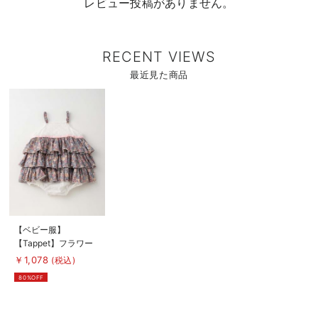
レビュー投稿がありません。
RECENT VIEWS
最近見た商品
商
品
詳
細
を
見
る
商
【ベビー服】
品
【Tappet】フラワー
詳
細
プリントフリルロンパ
￥1,078
(税込)
を
ース
見
80%OFF
る