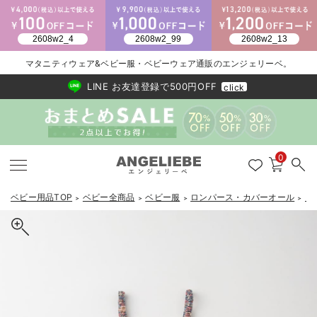
2026/NewArrival
送料495円(一部地域を除く) 7,700円以上で送料無料
マタニティウェア&ベビー服・ベビーウェア通販のエンジェリーベ。
LINE お友達登録で500円OFF
click
0
ベビー用品TOP
ベビー全商品
ベビー服
ロンパース・カバーオール
【
＞
＞
＞
＞
戻る
戻る
戻る
戻る
戻る
戻る
戻る
戻る
戻る
戻る
戻る
戻る
戻る
戻る
戻る
戻る
戻る
戻る
戻る
戻る
戻る
戻る
戻る
戻る
戻る
戻る
戻る
戻る
戻る
戻る
戻る
新生児服全て
ベビー服全て
シーズンアイテム全て
ベビー・新生児 寝具全て
ベビー 雑貨全て
お出かけグッズ全て
ベビー｜季節の特集全て
アウトレット全て
特集全て
再入荷全て
送料無料アイテム全て
ブラキャミ おまとめ
【37周年祭セール】
気温差別オススメアイ
マタニティウェア お
こだわりの履き心地！
出産準備応援割全て
春のマタニティワンピ
Gift Selection 
冬の冷え対策インナー
入院準備の持ち物チェ
冬のあったか特集全て
出産準備
ロンパース・カバーオール
甚平・浴衣
ベビーベッド・布団 （ベビー・新生児）
ベビーカー
猛暑からベビーを守るひんやりグッズ
【アウトレット】ワンピース
抗菌防臭加工
再入荷｜インナー
ベビーチェア（ハイローチェア）・ベビーラック
ワンピース
【37周年祭セール】2
【15℃】3月下旬～
動きやすく着回しでき
強撚スムース(コスパ
【おまとめ割】パジャ
カジュアル
ジャケット派
マタニティパジャマ
【オフィスカジュアル
レギンスタイプ
【フォーマル】ワンピ
【ベビー】長袖
ハンカチ
快適ウェア10%OFF
セットアップ・ レイ
〜3,000円（税込）
薄くてあったか
入院してすぐ使うグッ
【冬のあったか特集】