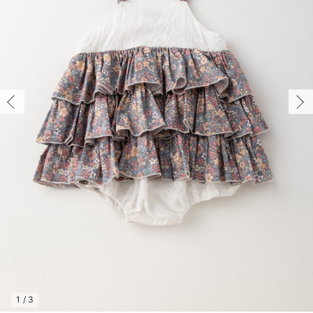
コンビ肌着・新生児/ベビー肌着
ベビー ワンピース
ベビー袴
ベビー ブランケット・タオルケット
子育て便利家電
抱っこ紐
夏のお役立ちベビーウェア
【アウトレット】トップス・授乳トップス
透け防止
再入荷｜アウター
トップス
【37周年祭セール】4
【〜10℃】3月中旬
涼しくて可愛い「ワン
デニム
きれいめトップス派
マタニティインナー
【オフィスカジュアル
パンツタイプ
【フォーマル】ボトム
【ベビー】半袖
2WAYオール
Aライン ・フレアワ
〜5,000円（税込）
綿混素材
赤ちゃんへ使うもの
【冬のあったか特集】
ツーウェイオール・2WAYオール（新生児）
ベビー パンツ
おくるみ（新生児）
プレイマット・ベビー マット
ベビーケープ
シンカーパイル特集
【アウトレット】ボトムス
見えてもカワイイ
パンツ
レギンス
きれいめスカート派
ベビー
【フォーマル】トップ
【ベビー】グッズ
コンビ肌着
Iライン ・タイトシ
〜10,000円（税込）
腹巻・ひざ上パンツ
産後に使うグッズ
【冬のあったか特集】
ベビー ブルマ
ベビー 雑貨 小物
ベビーの動物なりきり特集
【アウトレット】パジャマ
コットン素材
スカート
オフィス
きれいめ美脚パンツ派
短肌着
快適ウェア10%OFF
ジャンパースカート/
10,001円（税込）〜
保温&リカバリー
【冬のあったか特集】
ベビー スカート
ベビー安全グッズ
ベビー 夏のお役立ちグッズ特集
【アウトレット】インナー
冷房対策
パジャマ
ツィード派
セット
ワーク・オフィス
女の子におススメのギ
レギンス・タイツ
ベビートップス
ベビーおもちゃ
【素材別】ベビーロンパース特集
【アウトレット】ベビー
接触冷感素材
インナー
MAX55%OFF ブラッ
王道シンプル派
カジュアル
男の子におススメのギ
カップ付きインナー
ベビー アウター
メモリアルグッズ
袴ロンパース特集
Tシャツブラ
雑貨
セットアップ派
フォーマル / オケー
定番ギフト
あったか度◎
ベビー セットアップ
授乳・調乳・お食事
ブラトップ
ベビー
あったかアイテム｜ベ
もらって嬉しいギフト
裏起毛素材
スタイ・よだれかけ（新生児・ベビー）
哺乳瓶
親子セット
かわいくておもしろい
ベビー帽子（新生児・乳児）
赤ちゃん 洗剤・洗濯用品・お掃除
快適機能ウェア特集 トップス
何枚あっても嬉しいア
新生児スリーパー・ベビーパジャマ
赤ちゃん お風呂・ベビースキンケア
快適機能ウェア特集 ボトムス
長く使えるアイテム
おむつ関連グッズ
快適機能ウェア特集 パジャマ
ベビーシューズ・ファーストシューズ・ベビー靴下
お部屋映えアイテム
1
/
3