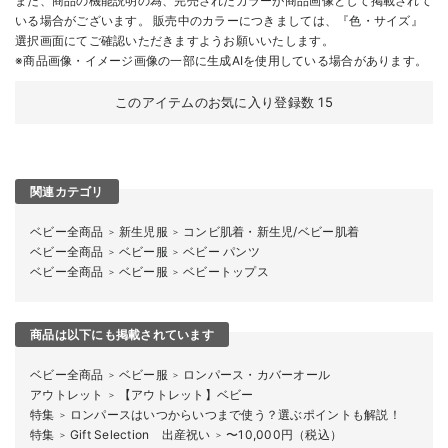
また、商品の機能説明の為、完売されたカラーが商品画像として掲載されて
いる場合がございます。 販売中のカラーにつきましては、『色・サイズ』
選択画面にてご確認いただきますようお願いいたします。
※商品画像・イメージ画像の一部に生成AIを使用している場合があります。
このアイテムのお気に入り登録数
15
関連カテゴリ
ベビー全商品
新生児服
コンビ肌着・新生児/ベビー肌着
＞
＞
ベビー全商品
ベビー服
ベビー パンツ
＞
＞
ベビー全商品
ベビー服
ベビートップス
＞
＞
商品は以下にも掲載されています
ベビー全商品
ベビー服
ロンパース・カバーオール
＞
＞
アウトレット
【アウトレット】ベビー
＞
特集
ロンパースはいつからいつまで使う？選ぶポイントも解説！
＞
特集
Gift Selection 出産祝い
〜10,000円（税込）
＞
＞