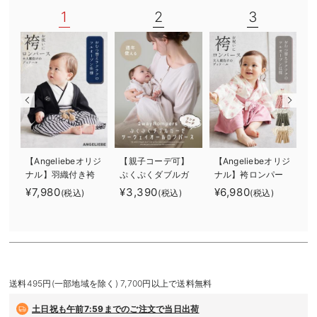
デロンギ
1
2
3
入院準備の持ち物チェック
【Angeliebeオリジ
【親子コーデ可】
【Angeliebeオリジ
【
ナル】羽織付き袴
ぷくぷくダブルガ
ナル】袴ロンパー
ロンパース 男の
ーゼ ツーウェイオ
ス 男の子 女の
¥7,980
¥3,390
¥6,980
¥
(税込)
(税込)
(税込)
子
ール（2wayオー
子
ル） ロンパース
送料495円(一部地域を除く) 7,700円以上で送料無料
土日祝も
午前7:59までのご注文で当日出荷