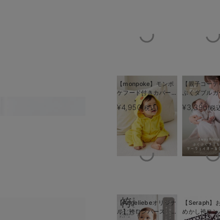
【monpoke】モンポ
【親子コーデ
ケフード付きカバーオ
ぷくダブルガ
ール
ーウェイオー
¥4,950
¥3,390
(税込)
(税
（2wayオー
パース
【Angeliebeオリジナ
【Seraph
ル】袴ロンパース 男
めかし袴ロ