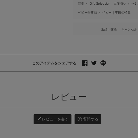
特集
Gift Selection 出産祝い
〜5
＞
＞
ベビー全商品
ベビー｜季節の特集
＞
返品・交換
キャンセル
このアイテムをシェアする
>
レビュー
レビューを書く
質問する