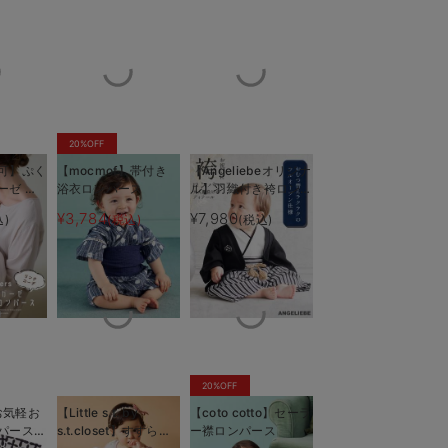
20%OFF
可】ぷく
【mocmof】帯付き
【Angeliebeオリジナ
ーゼ ツ
浴衣ロンパース
ル】羽織付き袴ロンパ
ル
ース 男の子
¥3,784
¥7,980
込)
(税込)
(税込)
ル） ロン
20%OFF
】お気軽お
【Little s.t. by
【coto cotto】セーラ
ンパース
s.t.closet】すずらん
ー襟ロンパース