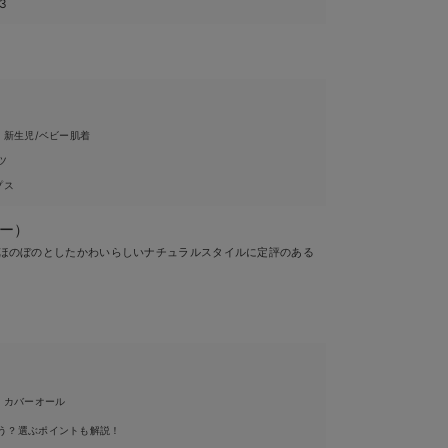
13
・新生児/ベビー肌着
ツ
プス
ズー）
ー）] ほのぼのとしたかわいらしいナチュラルスタイルに定評のある
。
・カバーオール
う？選ぶポイントも解説！