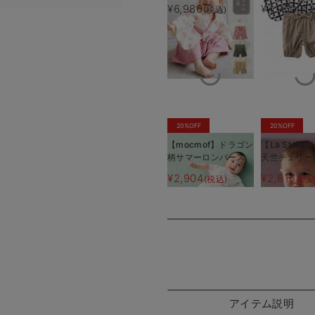
の子 女の子
男の子 女の
¥6,980
¥4,950
(税込)
(税込
20%OFF
20%OFF
【mocmof】ドラゴン
【La Stell
柄サマーロンパース
天竺チェリー
ース
¥2,904
¥2,816
(税込)
(税込
アイテム説明