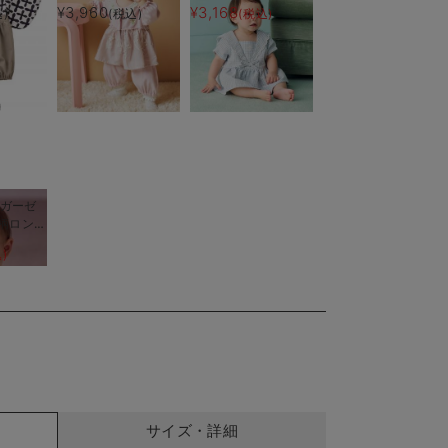
子
刺繍カバーオール
¥3,960
¥3,168
)
(税込)
(税込)
a】ガーゼ
柄ロンパ
)
サイズ・詳細