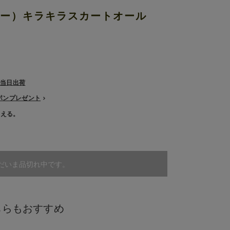
ズズー）キラキラスカートオール
で当日出荷
ーポンプレゼント
使える。
だいま品切れ中です。
ちらもおすすめ