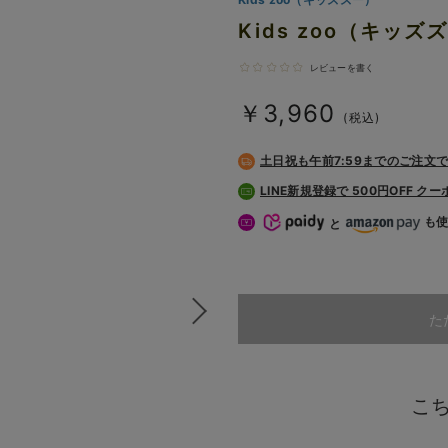
Kids zoo（キッ
レビューを書く
￥3,960
(税込)
土日祝も
午前7:59までのご注文
LINE新規登録で 500円OFF ク
も
と
た
こ