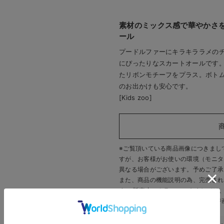
素材のミックス感で華やかさ
ール
プードルファーにキラキララメの
にぴったりなスカートオールです
たリボンモチーフをプラス。ボト
のお出かけも安心です。
[Kids zoo]
※ご覧頂いている商品画像につきまし
すが、
お客様がお使いの環境（モニタ
異なる場合がございます。予めご了承
また、商品の機能説明の為、完売され
す。 販売中のカラーにつきましては
いいたします。
※商品画像・イメージ