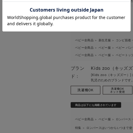
このアイテムのお気に入り登録数
お気に入り商品を確認する
お買い物を続ける
カートへ進む
関連カテゴリ
ベビー全商品
新生児服
コンビ肌着
＞
＞
ベビー全商品
ベビー服
ベビー パン
＞
＞
ベビー全商品
ベビー服
ベビートッ
＞
＞
ブラン
Kids zoo（キッズ
[Kids zoo（キッズズ
ド：
乳児のためのブランドです
商品は以下にも掲載されています
ベビー全商品
ベビー服
ロンパース
＞
＞
特集
ロンパースはいつからいつまで使
＞