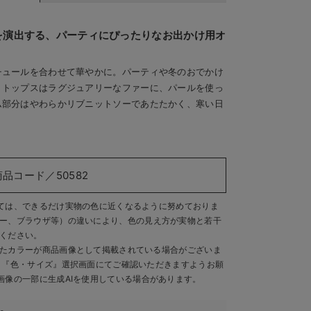
を演出する、パーティにぴったりなお出かけ用オ
チュールを合わせて華やかに。パーティや冬のおでかけ
。トップスはラグジュアリーなファーに、パールを使っ
ム部分はやわらかリブニットソーであたたかく、寒い日
商品コード／50582
ては、できるだけ実物の色に近くなるように努めておりま
ー、ブラウザ等）の違いにより、色の見え方が実物と若干
ください。
たカラーが商品画像として掲載されている場合がございま
、『色・サイズ』選択画面にてご確認いただきますようお願
画像の一部に生成AIを使用している場合があります。