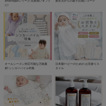
amanoppoシリーズ 出産祝いギフト
新生児からの親子お揃いコーデ
に!
オールシーズン対応可能な万能素
日本製!ベビーのための お宮参りス
材! シンカーパイル特集
タイル