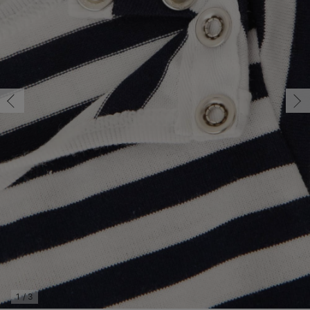
コンビ肌着・新生児/ベビー肌着
ベビー ワンピース
ベビー袴
ベビー ブランケット・タオルケット
子育て便利家電
抱っこ紐
夏のお役立ちベビーウェア
【アウトレット】トップス・授乳トップス
透け防止
再入荷｜アウター
トップス
【37周年祭セール】4
【〜10℃】3月中旬
涼しくて可愛い「ワン
デニム
きれいめトップス派
マタニティインナー
【オフィスカジュアル
パンツタイプ
【フォーマル】ボトム
【ベビー】半袖
2WAYオール
Aライン ・フレアワ
〜5,000円（税込）
綿混素材
赤ちゃんへ使うもの
【冬のあったか特集】
ツーウェイオール・2WAYオール（新生児）
ベビー パンツ
おくるみ（新生児）
プレイマット・ベビー マット
ベビーケープ
シンカーパイル特集
【アウトレット】ボトムス
見えてもカワイイ
パンツ
レギンス
きれいめスカート派
ベビー
【フォーマル】トップ
【ベビー】グッズ
コンビ肌着
Iライン ・タイトシ
〜10,000円（税込）
腹巻・ひざ上パンツ
産後に使うグッズ
【冬のあったか特集】
ベビー ブルマ
ベビー 雑貨 小物
ベビーの動物なりきり特集
【アウトレット】パジャマ
コットン素材
スカート
オフィス
きれいめ美脚パンツ派
短肌着
快適ウェア10%OFF
ジャンパースカート/
10,001円（税込）〜
保温&リカバリー
【冬のあったか特集】
ベビー スカート
ベビー安全グッズ
ベビー 夏のお役立ちグッズ特集
【アウトレット】インナー
冷房対策
パジャマ
ツィード派
セット
ワーク・オフィス
女の子におススメのギ
レギンス・タイツ
ベビートップス
ベビーおもちゃ
【素材別】ベビーロンパース特集
【アウトレット】ベビー
接触冷感素材
インナー
MAX55%OFF ブラッ
王道シンプル派
カジュアル
男の子におススメのギ
カップ付きインナー
ベビー アウター
メモリアルグッズ
袴ロンパース特集
Tシャツブラ
雑貨
セットアップ派
フォーマル / オケー
定番ギフト
あったか度◎
ベビー セットアップ
授乳・調乳・お食事
ブラトップ
ベビー
あったかアイテム｜ベ
もらって嬉しいギフト
裏起毛素材
スタイ・よだれかけ（新生児・ベビー）
哺乳瓶
親子セット
かわいくておもしろい
ベビー帽子（新生児・乳児）
赤ちゃん 洗剤・洗濯用品・お掃除
快適機能ウェア特集 トップス
何枚あっても嬉しいア
新生児スリーパー・ベビーパジャマ
赤ちゃん お風呂・ベビースキンケア
快適機能ウェア特集 ボトムス
長く使えるアイテム
おむつ関連グッズ
快適機能ウェア特集 パジャマ
ベビーシューズ・ファーストシューズ・ベビー靴下
お部屋映えアイテム
1
/
3