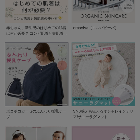
赤ちゃん、新生児のはじめての肌着
erbaviva（エルバビーバ）
は何が必要？ コンビ肌着と短肌着
の使い方
ポコポコガーゼのふんわり授乳ケー
SNS映えも狙えるオシャレインテリ
プ
ア!サニーラグマット