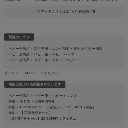
このアイテムのお気に入り登録数
18
関連カテゴリ
ベビー全商品
新生児服
コンビ肌着・新生児/ベビー肌着
＞
＞
ベビー全商品
ベビー服
ベビー パンツ
＞
＞
ベビー全商品
ベビー服
ベビー アウター
＞
＞
ブランド：
ANGELIEBEオリジナル
商品は以下にも掲載されています
ベビー全商品
ベビー服
ベビートップス
＞
＞
特集
保育園・入園準備特集
＞
特集
Gift Selection 出産祝い
〜3,000円（税込）
＞
＞
特集
【37周年祭セール】
＞
＞
【37周年祭セール】20%OFF以上アイテム