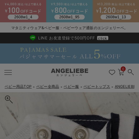
2026/NewArrival
送料495円(一部地域を除く) 7,700円以上で送料無料
マタニティウェア&ベビー服・ベビーウェア通販のエンジェリーベ。
LINE お友達登録で500円OFF
click
0
ベビー用品TOP
ベビー全商品
ベビー服
ベビートップス
ANGELIE
＞
＞
＞
＞
戻る
戻る
戻る
戻る
戻る
戻る
戻る
戻る
戻る
戻る
戻る
戻る
戻る
戻る
戻る
戻る
戻る
戻る
戻る
戻る
戻る
戻る
戻る
戻る
戻る
戻る
戻る
戻る
戻る
戻る
戻る
新生児服全て
ベビー服全て
シーズンアイテム全て
ベビー・新生児 寝具全て
ベビー 雑貨全て
お出かけグッズ全て
ベビー｜季節の特集全て
アウトレット全て
特集全て
再入荷全て
送料無料アイテム全て
ブラキャミ おまとめ
【37周年祭セール】
気温差別オススメアイ
マタニティウェア お
こだわりの履き心地！
出産準備応援割全て
春のマタニティワンピ
Gift Selection 
冬の冷え対策インナー
入院準備の持ち物チェ
冬のあったか特集全て
出産準備
ロンパース・カバーオール
甚平・浴衣
ベビーベッド・布団 （ベビー・新生児）
ベビーカー
猛暑からベビーを守るひんやりグッズ
【アウトレット】ワンピース
抗菌防臭加工
再入荷｜インナー
ベビーチェア（ハイローチェア）・ベビーラック
ワンピース
【37周年祭セール】2
【15℃】3月下旬～
動きやすく着回しでき
強撚スムース(コスパ
【おまとめ割】パジャ
カジュアル
ジャケット派
マタニティパジャマ
【オフィスカジュアル
レギンスタイプ
【フォーマル】ワンピ
【ベビー】長袖
ハンカチ
快適ウェア10%OFF
セットアップ・ レイ
〜3,000円（税込）
薄くてあったか
入院してすぐ使うグッ
【冬のあったか特集】