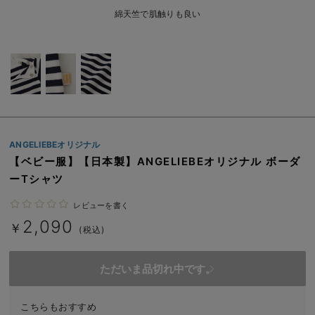
ベビー リュック
erbaviva（エルバビーバ）
綿天竺で肌触りも良い
ベビー 小物
安心の日本製。先輩ママが買ってよかった！本当に必要な出産準備品
ハレの日に着るANGELIEBEのセレモニー
買って正解！高評価レビューアイテム
冬に可愛いニットがお得！
ANGELIEBEオリジナル
親子コーデ｜ママとベビーにおすすめ！
【ベビー服】【日本製】ANGELIEBEオリジナル ボーダ
ーTシャツ
便利な育児家電
レビューを書く
Gift Selection 出産祝い
2,090
￥
(税込)
ロンパースはいつからいつまで使う？選ぶポイントも解説！
ただいま品切れ中です。
保育園・入園準備特集
ファルスカ
こちらもおすすめ