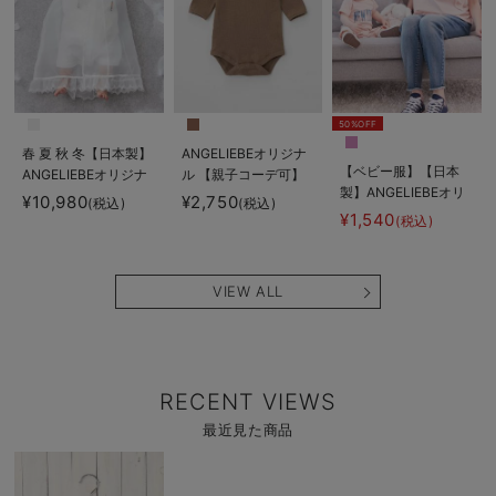
50%OFF
春 夏 秋 冬【日本製】
ANGELIEBEオリジナ
【ベビー服】【日本
ANGELIEBEオリジナ
ル 【親子コーデ可】
製】ANGELIEBEオリ
ル リバティ小花柄
フリル衿テレコボディ
¥10,980
¥2,750
(税込)
(税込)
ジナルカレッジロゴロ
セレモニードレス
¥1,540
(税込)
ンパース
VIEW ALL
RECENT VIEWS
最近見た商品
商
品
詳