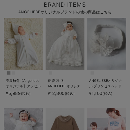
BRAND ITEMS
ANGELIEBEオリジナルブランドの他の商品はこちら
春夏秋冬【Angeliebe
春 夏 秋 冬
ANGELIEBEオリジナ
オリジナル】タッセル
ANGELIEBEオリジナ
ル プリンセスヘッド
付きおめかしドレス＆
ル プリンセスセレモ
ドレス
¥5,989
¥12,800
¥1,100
(税込)
(税込)
(税込)
帽子セット
ニードレス