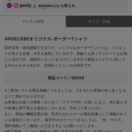
も使える。
と
アイテム説明
サイズ・詳細
ANGELIEBEオリジナル ボーダーTシャツ
国内生地・国内縫製で仕立てた、シンプルなボーダーTシャツは、シルエッ
トの良さも自慢。天竺を使用しているので、肌触りも良くデリケートなお肌
にも安心です。肩部分にホックをつけていますので着脱もラクラク♪洗って
もやわらかさを失わず、型崩れしにくいのも特長です。
商品コード／50026
※ご覧頂いている商品画像につきましては、できるだけ実物の色に近くなる
ように努めておりますが、
お客様がお使いの環境（モニター、ブラウザ等）の違いにより、色の見え方
が実物と若干異なる場合がございます。予めご了承ください。
また、商品の機能説明の為、完売されたカラーが商品画像として掲載されて
いる場合がございます。 販売中のカラーにつきましては、『色・サイズ』
選択画面にてご確認いただきますようお願いいたします。
※商品画像・イメージ画像の一部に生成AIを使用している場合があります。