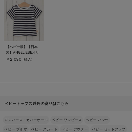
細
を
見
る
商
【ベビー服】【日本
品
製】ANGELIEBEオリ
詳
細
ジナル ボーダーTシャ
￥2,090
(税込)
を
ツ
見
る
ベビートップス以外の商品はこちら
ロンパース・カバーオール
ベビー ワンピース
ベビー パンツ
ベビー ブルマ
ベビー スカート
ベビー アウター
ベビー セットアップ