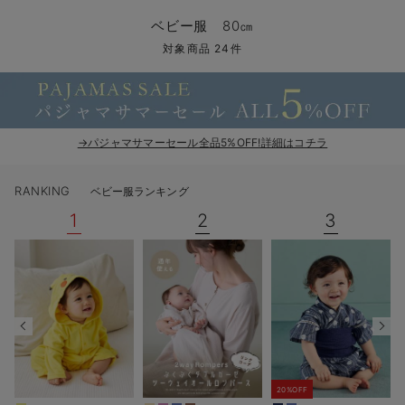
コンビ肌着・新生児/ベビー肌着
ベビー ワンピース
ベビー袴
ベビー ブランケット・タオルケット
子育て便利家電
抱っこ紐
夏のお役立ちベビーウェア
【アウトレット】トップス・授乳トップス
透け防止
再入荷｜アウター
トップス
【37周年祭セール】4
【〜10℃】3月中旬
涼しくて可愛い「ワン
デニム
きれいめトップス派
マタニティインナー
【オフィスカジュアル
パンツタイプ
【フォーマル】ボトム
【ベビー】半袖
2WAYオール
Aライン ・フレアワ
〜5,000円（税込）
綿混素材
赤ちゃんへ使うもの
【冬のあったか特集】
ベビー服 80㎝
ツーウェイオール・2WAYオール（新生児）
ベビー パンツ
おくるみ（新生児）
プレイマット・ベビー マット
ベビーケープ
シンカーパイル特集
【アウトレット】ボトムス
見えてもカワイイ
パンツ
レギンス
きれいめスカート派
ベビー
【フォーマル】トップ
【ベビー】グッズ
コンビ肌着
Iライン ・タイトシ
〜10,000円（税込）
腹巻・ひざ上パンツ
産後に使うグッズ
【冬のあったか特集】
対象商品 24件
ベビー ブルマ
ベビー 雑貨 小物
ベビーの動物なりきり特集
【アウトレット】パジャマ
コットン素材
スカート
オフィス
きれいめ美脚パンツ派
短肌着
快適ウェア10%OFF
ジャンパースカート/
10,001円（税込）〜
保温&リカバリー
【冬のあったか特集】
ベビー スカート
ベビー安全グッズ
ベビー 夏のお役立ちグッズ特集
【アウトレット】インナー
冷房対策
パジャマ
ツィード派
セット
ワーク・オフィス
女の子におススメのギ
レギンス・タイツ
→パジャマサマーセール全品5%OFF!詳細はコチラ
ベビートップス
ベビーおもちゃ
【素材別】ベビーロンパース特集
【アウトレット】ベビー
接触冷感素材
インナー
MAX55%OFF ブラッ
王道シンプル派
カジュアル
男の子におススメのギ
カップ付きインナー
RANKING
ベビー服ランキング
ベビー アウター
メモリアルグッズ
袴ロンパース特集
Tシャツブラ
雑貨
セットアップ派
フォーマル / オケー
定番ギフト
あったか度◎
1
2
3
ベビー セットアップ
授乳・調乳・お食事
ブラトップ
ベビー
あったかアイテム｜ベ
もらって嬉しいギフト
裏起毛素材
スタイ・よだれかけ（新生児・ベビー）
哺乳瓶
親子セット
かわいくておもしろい
ベビー帽子（新生児・乳児）
赤ちゃん 洗剤・洗濯用品・お掃除
快適機能ウェア特集 トップス
何枚あっても嬉しいア
新生児スリーパー・ベビーパジャマ
赤ちゃん お風呂・ベビースキンケア
快適機能ウェア特集 ボトムス
長く使えるアイテム
おむつ関連グッズ
快適機能ウェア特集 パジャマ
ベビーシューズ・ファーストシューズ・ベビー靴下
お部屋映えアイテム
20%OFF