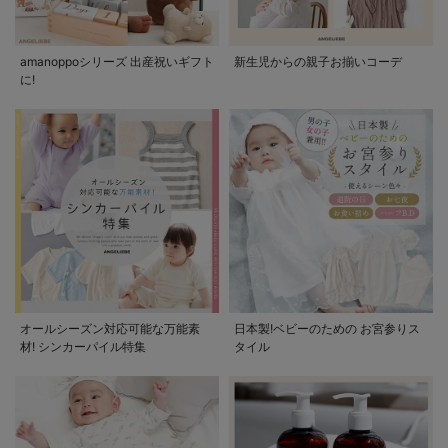
amanoppoシリーズ 出産祝いギフト
新生児からの親子お揃いコーデ
に!
オールシーズン対応可能な万能素
日本製!ベビーのための お宮参りス
材! シンカーパイル特集
タイル