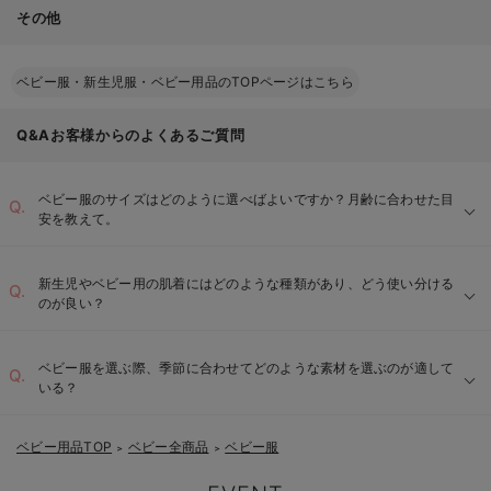
その他
ベビー服・新生児服・ベビー用品のTOPページはこちら
Q&Aお客様からのよくあるご質問
ベビー服のサイズはどのように選べばよいですか？月齢に合わせた目
安を教えて。
新生児やベビー用の肌着にはどのような種類があり、どう使い分ける
のが良い？
ベビー服を選ぶ際、季節に合わせてどのような素材を選ぶのが適して
いる？
短肌着：
ベビー用品TOP
ベビー全商品
ベビー服
長肌着：
＞
＞