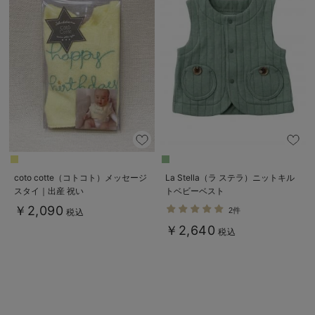
coto cotte（コトコト）メッセージ
La Stella（ラ ステラ）ニットキル
スタイ｜出産 祝い
トベビーベスト
￥2,090
2件
税込
￥2,640
税込