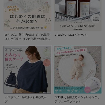
赤ちゃん、新生児のはじめての肌着
erbaviva（エルバビーバ）
は何が必要？ コンビ肌着と短肌着
の使い方
ポコポコガーゼのふんわり授乳ケー
SNS映えも狙えるオシャレインテリ
プ
ア!サニーラグマット