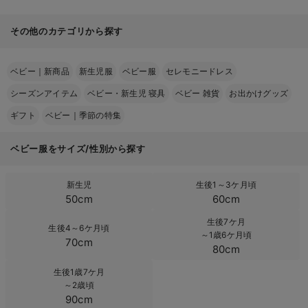
その他のカテゴリから探す
ベビー｜新商品
新生児服
ベビー服
セレモニードレス
シーズンアイテム
ベビー・新生児 寝具
ベビー 雑貨
お出かけグッズ
ギフト
ベビー｜季節の特集
ベビー服をサイズ/性別から探す
新生児
生後1～3ケ月頃
50cm
60cm
生後7ケ月
生後4～6ケ月頃
～1歳6ケ月頃
70cm
80cm
生後1歳7ケ月
～2歳頃
90cm