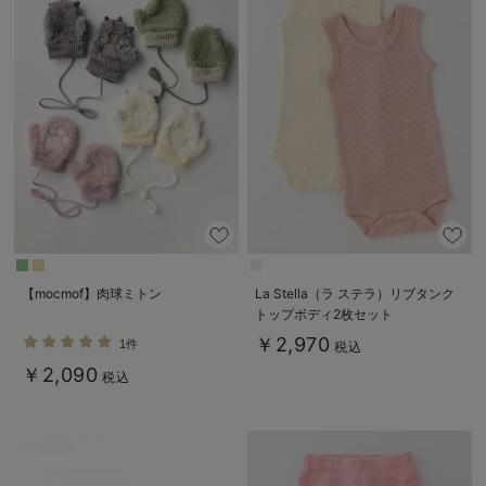
【mocmof】肉球ミトン
La Stella（ラ ステラ）リブタンク
トップボディ2枚セット
￥2,970
1件
税込
￥2,090
税込