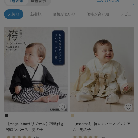
絞り込み
1色表示
全色表示
デロンギ
人気順
新着順
価格が低い順
価格が高い順
レビュー
入院準備の持ち物チェック
【Angeliebeオリジナル】羽織付き
【mocmof】袴ロンパースプレミア
袴ロンパース 男の子
ム 男の子
4件
1件