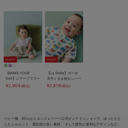
20%OFF
20%OFF
【MAKE YOUR
【La Stella】ガーゼ
DAY】シアーフラワー
天竺くるま柄ロンパー
ロンパース
ス
¥2,904
¥2,816
(税込)
(税込)
ベビー服 80㎝ならエンジェリーベ公式オンラインショップ。ゆったりと
したシルエット、通気性の良い素材、 そして授乳に便利なデザインなど、