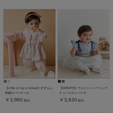
【Little s.t. by s.t.closet】すずらん
【SERAPH】ウエストシャーリング
刺繍カバーオール
チュールロンパース
￥3,960
￥3,630
税込
税込