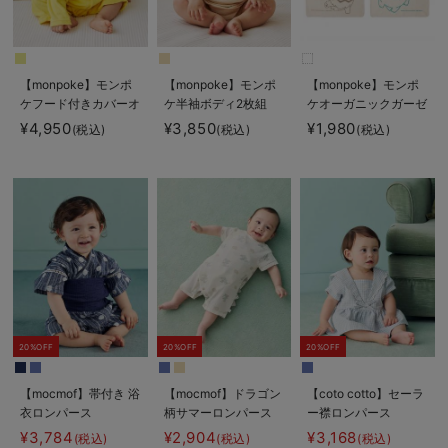
【monpoke】モンポ
【monpoke】モンポ
【monpoke】モンポ
ケフード付きカバーオ
ケ半袖ボディ2枚組
ケオーガニックガーゼ
ール
ハンカチ3枚組
¥4,950
¥3,850
¥1,980
(税込)
(税込)
(税込)
20%OFF
20%OFF
20%OFF
【mocmof】帯付き 浴
【mocmof】ドラゴン
【coto cotto】セーラ
衣ロンパース
柄サマーロンパース
ー襟ロンパース
¥3,784
¥2,904
¥3,168
(税込)
(税込)
(税込)