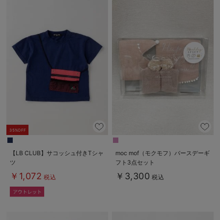
35%OFF
【LB CLUB】サコッシュ付きTシャ
moc mof（モクモフ）バースデーギ
ツ
フト3点セット
￥1,072
￥3,300
税込
税込