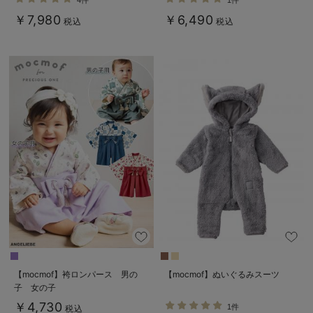
￥7,980
￥6,490
税込
税込
【mocmof】袴ロンパース 男の
【mocmof】ぬいぐるみスーツ
子 女の子
￥4,730
1件
税込