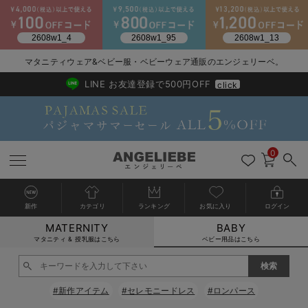
マタニティウェア&ベビー服・ベビーウェア通販のエンジェリーベ。
2026/NewArrival
送料495円(一部地域を除く) 7,700円以上で送料無料
LINE お友達登録で500円OFF
click
0
新作
カテゴリ
ランキング
お気に入り
ログイン
MATERNITY
BABY
戻る
戻る
戻る
戻る
戻る
戻る
戻る
戻る
戻る
戻る
戻る
戻る
戻る
戻る
戻る
戻る
戻る
戻る
戻る
戻る
戻る
戻る
戻る
戻る
戻る
戻る
戻る
戻る
戻る
戻る
戻る
カートに入れる
マタニティ & 授乳服はこちら
ベビー用品はこちら
新生児服全て
ベビー服全て
シーズンアイテム全て
ベビー・新生児 寝具全て
ベビー 雑貨全て
お出かけグッズ全て
ベビー｜季節の特集全て
アウトレット全て
特集全て
再入荷全て
送料無料アイテム全て
ブラキャミ おまとめ
【37周年祭セール】
気温差別オススメアイ
マタニティウェア お
こだわりの履き心地！
出産準備応援割全て
春のマタニティワンピ
Gift Selection 
冬の冷え対策インナー
入院準備の持ち物チェ
冬のあったか特集全て
閉じる
出産準備
ロンパース・カバーオール
甚平・浴衣
ベビーベッド・布団 （ベビー・新生児）
ベビーカー
猛暑からベビーを守るひんやりグッズ
【アウトレット】ワンピース
抗菌防臭加工
再入荷｜インナー
ベビーチェア（ハイローチェア）・ベビーラック
ワンピース
【37周年祭セール】2
【15℃】3月下旬～
動きやすく着回しでき
強撚スムース(コスパ
【おまとめ割】パジャ
カジュアル
ジャケット派
マタニティパジャマ
【オフィスカジュアル
レギンスタイプ
【フォーマル】ワンピ
【ベビー】長袖
ハンカチ
快適ウェア10%OFF
セットアップ・ レイ
〜3,000円（税込）
薄くてあったか
入院してすぐ使うグッ
【冬のあったか特集】
#新作アイテム
#セレモニードレス
#ロンパース