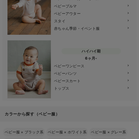
ベビーブルマ
ベビーアウター
スタイ
赤ちゃん季節・イベント服
ハイハイ期
6ヶ月-
ベビーワンピース
ベビーパンツ
ベビースカート
トップス
カラーから探す（ベビー服）
ベビー服
×
ブラック系
ベビー服
×
ホワイト系
ベビー服
×
グレー系