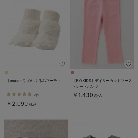
【mocmof】ぬいぐるみブーティ
【F.O.KIDS】デイリーカットソース
トレートパンツ
￥1,430
2件
税込
￥2,090
税込