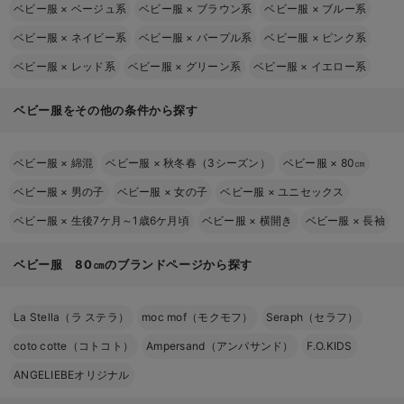
ベビー服
×
ベージュ系
ベビー服
×
ブラウン系
ベビー服
×
ブルー系
ベビー服
×
ネイビー系
ベビー服
×
パープル系
ベビー服
×
ピンク系
ベビー服
×
レッド系
ベビー服
×
グリーン系
ベビー服
×
イエロー系
ベビー服をその他の条件から探す
ベビー服
×
綿混
ベビー服
×
秋冬春（3シーズン）
ベビー服
×
80㎝
ベビー服
×
男の子
ベビー服
×
女の子
ベビー服
×
ユニセックス
ベビー服
×
生後7ケ月～1歳6ケ月頃
ベビー服
×
横開き
ベビー服
×
長袖
ベビー服 80㎝のブランドページから探す
La Stella（ラ ステラ）
moc mof（モクモフ）
Seraph（セラフ）
coto cotte（コトコト）
Ampersand（アンパサンド）
F.O.KIDS
ANGELIEBEオリジナル