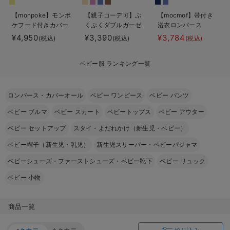
ベビー リュック
erbaviva（エルバビーバ）
【monpoke】モンポ
【親子コーデ可】ぷ
【mocmof】帯付き
ケフード付きカバー
くぷくダブルガーゼ
浴衣ロンパース
ベビー 小物
安心の日本製。先輩ママが買ってよかった！本当に必要な出産準備品
オール
ツーウェイオール
¥4,950
¥3,390
¥3,784
(税込)
(税込)
(税込)
（2wayオール） ロ
ハレの日に着るANGELIEBEのセレモニー
ンパース
ベビー服 ランキング一覧
買って正解！高評価レビューアイテム
冬に可愛いニットがお得！
ロンパース・カバーオール
ベビー ワンピース
ベビー パンツ
ベビー ブルマ
ベビー スカート
ベビートップス
ベビー アウター
親子コーデ｜ママとベビーにおすすめ！
ベビー セットアップ
スタイ・よだれかけ（新生児・ベビー）
便利な育児家電
ベビー帽子（新生児・乳児）
新生児スリーパー・ベビーパジャマ
Gift Selection 出産祝い
ベビーシューズ・ファーストシューズ・ベビー靴下
ベビー リュック
ロンパースはいつからいつまで使う？選ぶポイントも解説！
ベビー 小物
保育園・入園準備特集
商品一覧
ファルスカ