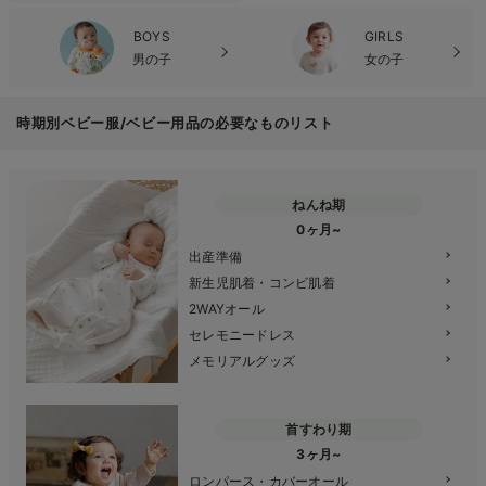
BOYS
GIRLS
男の子
女の子
時期別ベビー服/ベビー用品の必要なものリスト
ねんね期
0ヶ月~
出産準備
新生児肌着・コンビ肌着
2WAYオール
セレモニードレス
メモリアルグッズ
首すわり期
3ヶ月~
ロンパース・カバーオール