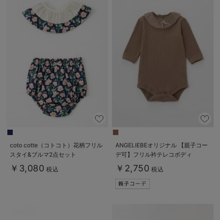
coto cotte（コトコト）花柄フリル
ANGELIEBEオリジナル 【親子コー
スタイ&ブルマ2点セット
デ可】フリル衿テレコボディ
￥3,080
￥2,750
税込
税込