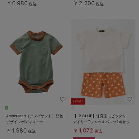
￥6,980
￥2,200
税込
税込
35%OFF
Ampersand（アンパサンド）配色
【LB CLUB】保育園にピッタリ
デザインボディスーツ
デイリーTシャツ＆パンツ2点セッ
ト
￥1,980
￥1,072
税込
税込