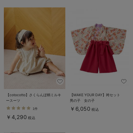
【cotocotto】さくらんぼ柄ミルキ
【MAKE YOUR DAY】袴セット
ースーツ
男の子 女の子
￥6,050
1件
税込
￥4,290
税込