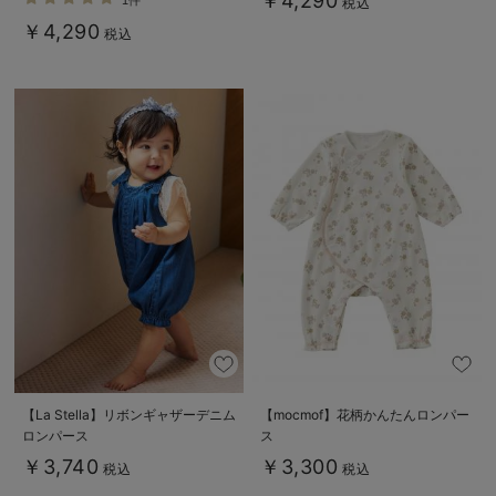
￥4,290
1件
税込
￥4,290
税込
【La Stella】リボンギャザーデニム
【mocmof】花柄かんたんロンパー
ロンパース
ス
￥3,740
￥3,300
税込
税込