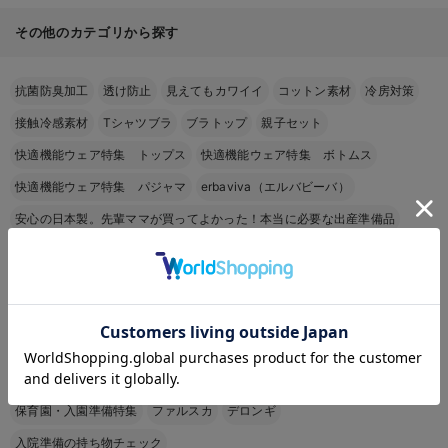
その他のカテゴリから探す
抗菌防臭加工
透け防止
見えてもカワイイ
コットン素材
冷房対策
接触冷感素材
Tシャツブラ
ブラトップ
親子セット
快適機能ウェア特集 トップス
快適機能ウェア特集 ボトムス
快適機能ウェア特集 パジャマ
erbaviva（エルバビーバ）
安心の日本製。先輩ママが買ってよかった！本当に必要な出産準備品
ハレの日に着るANGELIEBEのセレモニー
買って正解！高評価レビューアイテム
冬に可愛いニットがお得！
お気に入り商品を確認する
親子コーデ｜ママとベビーにおすすめ！
便利な育児家電
Gift Selection 出産祝い
ロンパースはいつからいつまで使う？選ぶポイントも解説！
保育園・入園準備特集
ファルスカ
デロンギ
入院準備の持ち物チェック