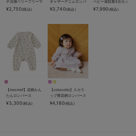
チ涼感ベリーフリーマ
ギャザーデニムロンパ
ベビー退院着3点セッ
キシスカート マタニ
ース
ト 出産準備 ギフ
¥2,750
¥3,740
¥7,990
(税込)
(税込)
(税込)
ティ・産後【出産後も
ト マタニティ・産後
長く使える】
【出産後も長く使え
る】
【mocmof】花柄かん
【cotocotto】スカラ
たんロンパース
ップ襟花柄ロンパース
¥3,300
¥4,180
(税込)
(税込)