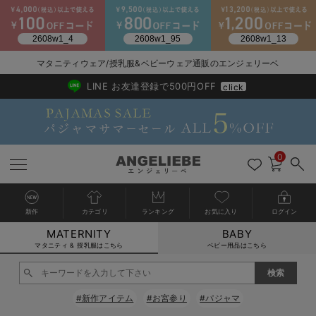
マタニティウェア/授乳服&ベビーウェア通販のエンジェリーベ
2026/NewArrival
送料495円(一部地域を除く) 7,700円以上で送料無料
LINE お友達登録で500円OFF
click
0
新作
カテゴリ
ランキング
お気に入り
ログイン
MATERNITY
BABY
戻る
戻る
戻る
戻る
戻る
戻る
戻る
戻る
戻る
戻る
戻る
戻る
戻る
戻る
戻る
戻る
戻る
戻る
戻る
戻る
戻る
戻る
戻る
戻る
戻る
戻る
戻る
戻る
戻る
戻る
戻る
カートに入れる
マタニティ & 授乳服はこちら
ベビー用品はこちら
マタニティウェア全て
マタニティ 下着・インナー全て
授乳服全て
マタニティ フォーマル全て
授乳用品全て
マタニティレッグウェア全て
マタニティ ボディケア全て
アウトレット全て
特集全て
再入荷全て
送料無料アイテム全て
ブラキャミ おまとめ
【37周年祭セール】
気温差別オススメアイ
マタニティウェア お
こだわりの履き心地！
出産準備応援割全て
春のマタニティワンピ
Gift Selection 
冬の冷え対策インナー
入院準備の持ち物チェ
冬のあったか特集全て
閉じる
マタニティ ワンピース
授乳ワンピース
マタニティ スーツ
妊婦用 抱き枕・授乳クッション
マタニティストッキング・タイツ
妊娠線クリーム
【アウトレット】ワンピース
抗菌防臭加工
再入荷｜インナー
授乳ブラ・マタニティブラ（マタニティインナー・産後用品）
ワンピース
【37周年祭セール】2
【15℃】3月下旬～
動きやすく着回しでき
強撚スムース(コスパ
【おまとめ割】パジャ
カジュアル
ジャケット派
マタニティパジャマ
【オフィスカジュアル
レギンスタイプ
【フォーマル】ワンピ
【ベビー】長袖
ハンカチ
快適ウェア10%OFF
セットアップ・ レイ
〜3,000円（税込）
薄くてあったか
入院してすぐ使うグッ
【冬のあったか特集】
#新作アイテム
#お宮参り
#パジャマ