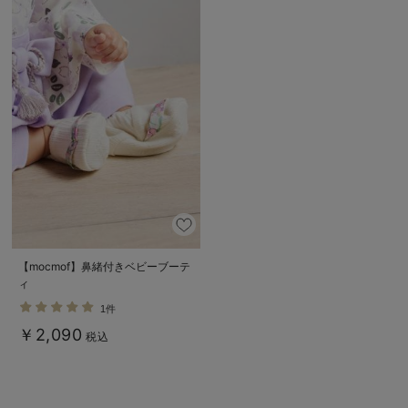
【mocmof】鼻緒付きベビーブーテ
ィ
1件
￥2,090
税込