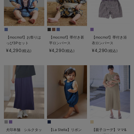
【mocmof】お祭りは
【mocmof】帯付き甚
【mocmof】帯付き浴
っぴ3Pセット
平ロンパース
衣ロンパース
¥4,290
¥4,290
¥4,290
(税込)
(税込)
(税込)
犬印本舗 シルクタッ
【La Stella】リボン
【親子コーデ】ママ&