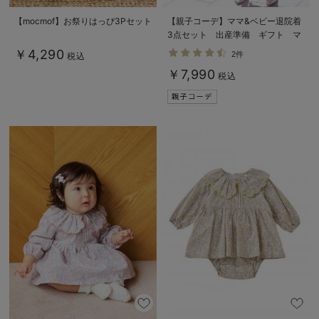
【mocmof】お祭りはっぴ3Pセット
【親子コーデ】ママ&ベビー退院着
3点セット 出産準備 ギフト マ
タニティ・産後【出産後も長く使え
￥4,290
2件
税込
る】
￥7,990
税込