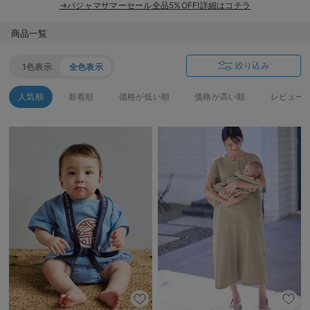
→パジャマサマーセール全品5%OFF!詳細はコチラ
デロンギ
商品一覧
入院準備の持ち物チェック
絞り込み
1色表示
全色表示
人気順
新着順
価格が低い順
価格が高い順
レビュー