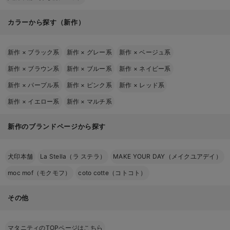
カラーから探す（新作）
新作
×
ブラック系
新作
×
グレー系
新作
×
ベージュ系
新作
×
ブラウン系
新作
×
ブルー系
新作
×
ネイビー系
新作
×
パープル系
新作
×
ピンク系
新作
×
レッド系
新作
×
イエロー系
新作
×
マルチ系
新作のブランドページから探す
犬印本舗
La Stella（ラ ステラ）
MAKE YOUR DAY（メイクユアデイ）
moc mof（モクモフ）
coto cotte（コトコト）
その他
マタニティのTOPページはこちら