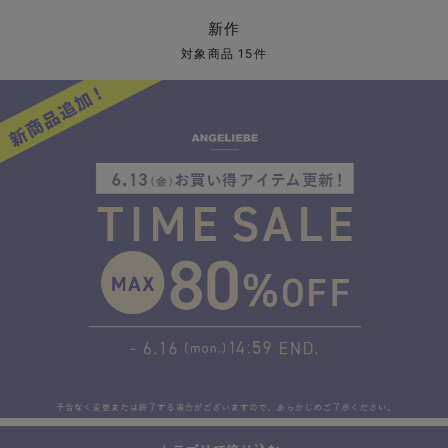
マタニティ パンツ
マタニティ ショーツ
授乳トップス
マタニティ オフィス 通勤服
授乳 ケープ
マタニティレギンス
【アウトレット】トップス・授乳トップス
透け防止
再入荷｜アウター
トップス
【37周年祭セール】4
【〜10℃】3月中旬
涼しくて可愛い「ワン
デニム
きれいめトップス派
マタニティインナー
【オフィスカジュアル
パンツタイプ
【フォーマル】ボトム
【ベビー】半袖
2WAYオール
Aライン ・フレアワ
〜5,000円（税込）
綿混素材
赤ちゃんへ使うもの
【冬のあったか特集】
新作
マタニティ スカート
妊婦帯・腹帯・産前ガードル
マタニティ ドレス（結婚式・お呼ばれ）
【アウトレット】ボトムス
見えてもカワイイ
パンツ
レギンス
きれいめスカート派
ベビー
【フォーマル】トップ
【ベビー】グッズ
コンビ肌着
Iライン ・タイトシ
〜10,000円（税込）
腹巻・ひざ上パンツ
産後に使うグッズ
【冬のあったか特集】
対象商品 15件
マタニティ トップス
マタニティ 授乳 キャミソール
マタニティ フォーマル パンツ・ボトムス
【アウトレット】パジャマ
コットン素材
スカート
オフィス
きれいめ美脚パンツ派
短肌着
快適ウェア10%OFF
ジャンパースカート/
10,001円（税込）〜
保温&リカバリー
【冬のあったか特集】
マタニティ アウター（コート）・ママコート
産褥ショーツ
【アウトレット】インナー
冷房対策
パジャマ
ツィード派
セット
ワーク・オフィス
女の子におススメのギ
レギンス・タイツ
骨盤・マタニティベルト （妊娠中・産後）
【アウトレット】ベビー
接触冷感素材
インナー
MAX55%OFF ブラッ
王道シンプル派
カジュアル
男の子におススメのギ
カップ付きインナー
産後 ガードル インナー
Tシャツブラ
雑貨
セットアップ派
フォーマル / オケー
定番ギフト
あったか度◎
マタニティ 腹巻き
ブラトップ
ベビー
あったかアイテム｜ベ
もらって嬉しいギフト
裏起毛素材
親子セット
かわいくておもしろい
快適機能ウェア特集 トップス
何枚あっても嬉しいア
快適機能ウェア特集 ボトムス
長く使えるアイテム
快適機能ウェア特集 パジャマ
お部屋映えアイテム