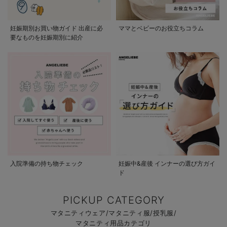
妊娠期別お買い物ガイド 出産に必
ママとベビーのお役立ちコラム
要なものを妊娠期別に紹介
入院準備の持ち物チェック
妊娠中&産後 インナーの選び方ガイ
ド
PICKUP CATEGORY
マタニティウェア/マタニティ服/授乳服/
マタニティ用品カテゴリ