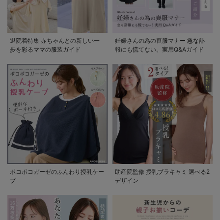
退院着特集 赤ちゃんとの新しい一
妊婦さんの為の喪服マナー 急な訃
歩を彩るママの服装ガイド
報にも慌てない。実用Q&Aガイド
ポコポコガーゼのふんわり授乳ケー
助産院監修 授乳ブラキャミ 選べる2
プ
デザイン