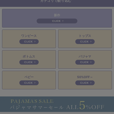
カテゴリで絞り込む
erbaviva（エルバビーバ）
安心の日本製。先輩ママが買ってよかった！本当に必要な出産準備品
新作
CLICK
ハレの日に着るANGELIEBEのセレモニー
買って正解！高評価レビューアイテム
ワンピース
トップス
CLICK
CLICK
冬に可愛いニットがお得！
親子コーデ｜ママとベビーにおすすめ！
ボトムス
パジャマ
CLICK
CLICK
便利な育児家電
Gift Selection 出産祝い
ベビー
50%OFF～
CLICK
CLICK
ロンパースはいつからいつまで使う？選ぶポイントも解説！
保育園・入園準備特集
ファルスカ