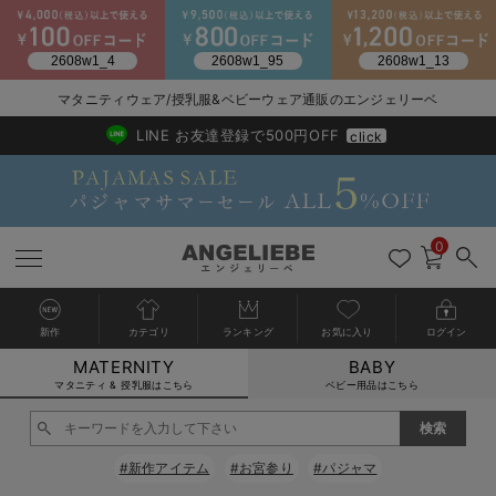
マタニティウェア/授乳服&ベビーウェア通販のエンジェリーベ
2026/NewArrival
送料495円(一部地域を除く) 7,700円以上で送料無料
LINE お友達登録で500円OFF
click
0
新作
カテゴリ
ランキング
お気に入り
ログイン
MATERNITY
BABY
戻る
戻る
戻る
戻る
戻る
戻る
戻る
戻る
戻る
戻る
戻る
戻る
戻る
戻る
戻る
戻る
戻る
戻る
戻る
戻る
戻る
戻る
戻る
戻る
戻る
戻る
戻る
戻る
戻る
戻る
戻る
カートに入れる
マタニティ & 授乳服はこちら
ベビー用品はこちら
マタニティウェア全て
マタニティ 下着・インナー全て
授乳服全て
マタニティ フォーマル全て
授乳用品全て
マタニティレッグウェア全て
マタニティ ボディケア全て
アウトレット全て
特集全て
再入荷全て
送料無料アイテム全て
ブラキャミ おまとめ
【37周年祭セール】
気温差別オススメアイ
マタニティウェア お
こだわりの履き心地！
出産準備応援割全て
春のマタニティワンピ
Gift Selection 
冬の冷え対策インナー
入院準備の持ち物チェ
冬のあったか特集全て
閉じる
マタニティ ワンピース
授乳ワンピース
マタニティ スーツ
妊婦用 抱き枕・授乳クッション
マタニティストッキング・タイツ
妊娠線クリーム
【アウトレット】ワンピース
抗菌防臭加工
再入荷｜インナー
授乳ブラ・マタニティブラ（マタニティインナー・産後用品）
ワンピース
【37周年祭セール】2
【15℃】3月下旬～
動きやすく着回しでき
強撚スムース(コスパ
【おまとめ割】パジャ
カジュアル
ジャケット派
マタニティパジャマ
【オフィスカジュアル
レギンスタイプ
【フォーマル】ワンピ
【ベビー】長袖
ハンカチ
快適ウェア10%OFF
セットアップ・ レイ
〜3,000円（税込）
薄くてあったか
入院してすぐ使うグッ
【冬のあったか特集】
#新作アイテム
#お宮参り
#パジャマ