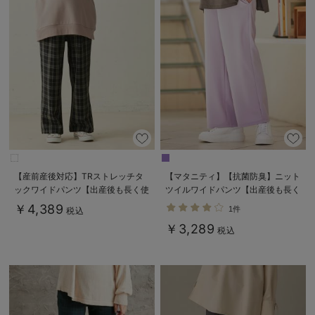
【産前産後対応】TRストレッチタ
【マタニティ】【抗菌防臭】ニット
ックワイドパンツ【出産後も長く使
ツイルワイドパンツ【出産後も長く
える】
使える】
￥4,389
1件
税込
￥3,289
税込