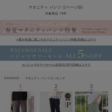
マタニティ パンツ
マタニティ ショーツ
授乳トップス
マタニティ オフィス 通勤服
授乳 ケープ
マタニティレギンス
【アウトレット】トップス・授乳トップス
透け防止
再入荷｜アウター
トップス
【37周年祭セール】4
【〜10℃】3月中旬
涼しくて可愛い「ワン
デニム
きれいめトップス派
マタニティインナー
【オフィスカジュアル
パンツタイプ
【フォーマル】ボトム
【ベビー】半袖
2WAYオール
Aライン ・フレアワ
〜5,000円（税込）
綿混素材
赤ちゃんへ使うもの
【冬のあったか特集】
マタニティ パンツ (2ページ目)
マタニティ スカート
妊婦帯・腹帯・産前ガードル
マタニティ ドレス（結婚式・お呼ばれ）
【アウトレット】ボトムス
見えてもカワイイ
パンツ
レギンス
きれいめスカート派
ベビー
【フォーマル】トップ
【ベビー】グッズ
コンビ肌着
Iライン ・タイトシ
〜10,000円（税込）
腹巻・ひざ上パンツ
産後に使うグッズ
【冬のあったか特集】
対象商品 79件
マタニティ トップス
マタニティ 授乳 キャミソール
マタニティ フォーマル パンツ・ボトムス
【アウトレット】パジャマ
コットン素材
スカート
オフィス
きれいめ美脚パンツ派
短肌着
快適ウェア10%OFF
ジャンパースカート/
10,001円（税込）〜
保温&リカバリー
【冬のあったか特集】
マタニティ アウター（コート）・ママコート
産褥ショーツ
【アウトレット】インナー
冷房対策
パジャマ
ツィード派
セット
ワーク・オフィス
女の子におススメのギ
レギンス・タイツ
→夏を快適に過ごせるマタニティパンツ特集!詳細はコチラ
骨盤・マタニティベルト （妊娠中・産後）
【アウトレット】ベビー
接触冷感素材
インナー
MAX55%OFF ブラッ
王道シンプル派
カジュアル
男の子におススメのギ
カップ付きインナー
産後 ガードル インナー
Tシャツブラ
雑貨
セットアップ派
フォーマル / オケー
定番ギフト
あったか度◎
マタニティ 腹巻き
ブラトップ
ベビー
あったかアイテム｜ベ
もらって嬉しいギフト
裏起毛素材
→パジャマサマーセール全品5%OFF!詳細はコチラ
親子セット
かわいくておもしろい
RANKING
マタニティ パンツランキング
快適機能ウェア特集 トップス
何枚あっても嬉しいア
1
2
3
快適機能ウェア特集 ボトムス
長く使えるアイテム
快適機能ウェア特集 パジャマ
お部屋映えアイテム