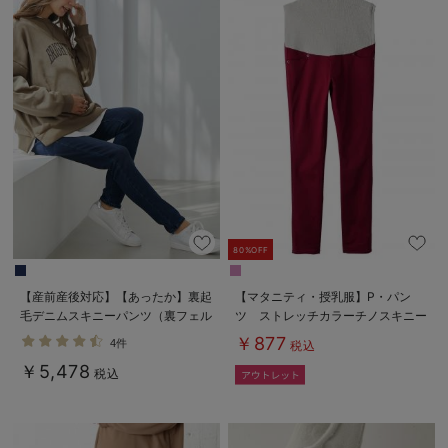
80%OFF
【産前産後対応】【あったか】裏起
【マタニティ・授乳服】P・パン
毛デニムスキニーパンツ（裏フェル
ツ ストレッチカラーチノスキニー
トタッチ ）【出産後も長く使え
【special price】
￥877
4件
税込
る】
￥5,478
税込