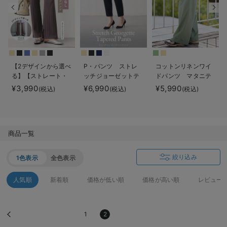
erbaviva（エルバビーバ）
安心の日本製。先輩ママが買ってよかった！本当に必要な出産準備品
ハレの日に着るANGELIEBEのセレモニー
【2デザインから選べ
P・パンツ ストレ
コットンリネンワイ
買って正解！高評価レビューアイテム
る】【ストレート・
ッチジョーゼットテ
ドパンツ マタニテ
ワイド】らくちん綿
ーパード
ィ・産後【出産後も
¥3,990
¥6,990
¥5,990
(税込)
(税込)
(税込)
冬に可愛いニットがお得！
混ストレッチリブパ
長く使える】
ンツ マタニティ・
親子コーデ｜ママとベビーにおすすめ！
産後【出産後も長く
使える】
便利な育児家電
商品一覧
Gift Selection 出産祝い
絞り込み
1色表示
全色表示
ロンパースはいつからいつまで使う？選ぶポイントも解説！
人気順
新着順
価格が低い順
価格が高い順
レビュー
保育園・入園準備特集
1
2
ファルスカ