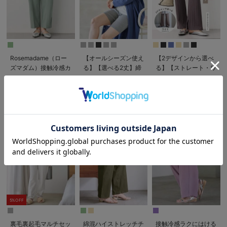
Rosemadame（ロー
【オールシーズン使え
【2デザインから選べ
ズマダム）接触冷感カ
る】【選べる2丈】締
る】【ストレート・ワ
ノコストレッチワイド
め付けない綿混リブス
イド】らくちん綿混ス
¥4,389
¥1,790〜¥1,890
¥3,990
(税込)
(税込)
テーパードパンツ マ
トレートレギンス【産
トレッチリブパンツ
(税込)
タニティ・産後【出産
後まで長く使える】
マタニティ・産後【出
後も長く使える】
産後も長く使える】
お気に入り商品を確認する
5%OFF
裏毛裏起毛マルチセッ
綿混ハイストレッチチ
接触冷感ラクにはける