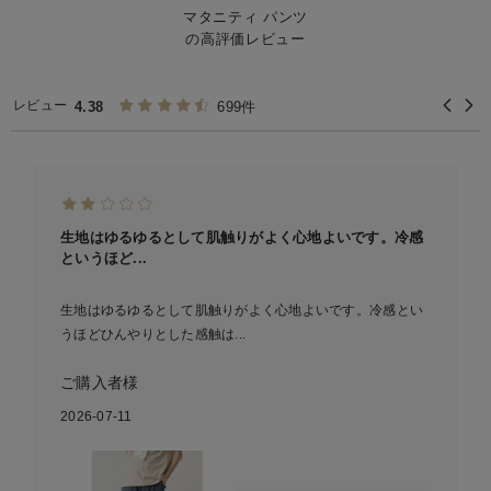
着脱しやすい設計：
マタニティ パンツ
【1】
の高評価レビュー
【2】
負担軽減とシルエット維持：
【3】
レビュー
4.38
699件
生地はゆるゆるとして肌触りがよく心地よいです。冷感
というほど...
生地はゆるゆるとして肌触りがよく心地よいです。冷感とい
うほどひんやりとした感触は...
ご購入者様
2026-07-11