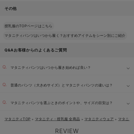
その他
授乳服のTOPページはこちら
マタニティパンツはいつから履く？おすすめアイテムをシーン別にご紹介
Q&Aお客様からのよくあるご質問
マタニティパンツはいつから履き始めれば良い？
普通のパンツ（大きめサイズ）とマタニティパンツの違いは？
マタニティパンツを選ぶときのポイントや、サイズの目安は？
マタニティTOP
マタニティ・授乳服 全商品
マタニティウェア
マタニテ
＞
＞
＞
伸縮性の高いウエスト：
REVIEW