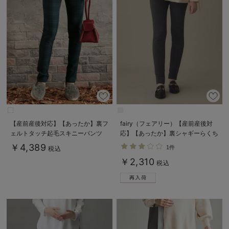
【産前産後対応】【あったか】裏フ
fairy（フェアリー）【産前産後対
ェルトタッチ起毛スキニーパンツ
応】【あったか】裏シャギーらくち
【出産後も長く使える】
んレギンスパンツ【出産後も長く使
￥4,389
1件
税込
える】
￥2,310
税込