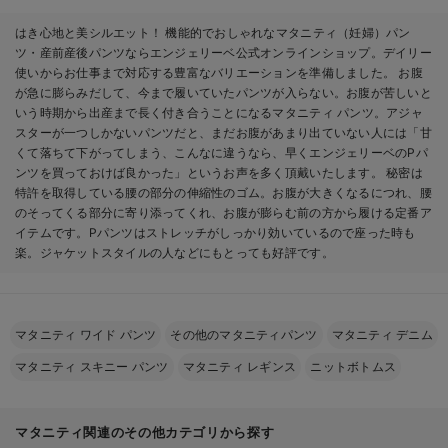
はき心地と美シルエット！ 機能的でおしゃれなマタニティ（妊婦）パン
ツ・産前産後パンツならエンジェリーベ公式オンラインショップ。デイリー
使いからお仕事まで対応する豊富なバリエーションを準備しました。 お腹
が急に膨らみだして、今まで履いていたパンツが入らない。お腹が苦しいと
いう時期から出産まで長く付き合うことになるマタニティ パンツ。アジャ
スターが一つしかないパンツだと、まだお腹があまり出ていない人には「甘
くて落ちて下がってしまう、こんなに違うなら、早くエンジェリーベのPパ
ンツを買っておけば良かった」というお声を多く頂戴いたします。 秘密は
特許を取得している腰の部分の伸縮性のゴム。お腹が大きくなるにつれ、腰
のそってくる部分に寄り添ってくれ、お腹が膨らむ前の方から履ける定番ア
イテムです。Pパンツはストレッチがしっかり効いているので座った時も
楽。ジャケットスタイルの人などにもとっても好評です。
マタニティ ワイド パンツ
その他のマタニティパンツ
マタニティ デニム
マタニティ スキニー パンツ
マタニティ レギンス
ニットボトムス
マタニティ関連のその他カテゴリから探す