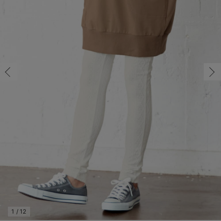
S-M/在庫あり
マタニティ パンツ
マタニティ ショーツ
授乳トップス
マタニティ オフィス 通勤服
授乳 ケープ
マタニティレギンス
【アウトレット】トップス・授乳トップス
透け防止
再入荷｜アウター
トップス
【37周年祭セール】4
【〜10℃】3月中旬
涼しくて可愛い「ワン
デニム
きれいめトップス派
マタニティインナー
【オフィスカジュアル
パンツタイプ
【フォーマル】ボトム
【ベビー】半袖
2WAYオール
Aライン ・フレアワ
〜5,000円（税込）
綿混素材
赤ちゃんへ使うもの
【冬のあったか特集】
S-M/在庫あり
マタニティ スカート
妊婦帯・腹帯・産前ガードル
マタニティ ドレス（結婚式・お呼ばれ）
【アウトレット】ボトムス
見えてもカワイイ
パンツ
レギンス
きれいめスカート派
ベビー
【フォーマル】トップ
【ベビー】グッズ
コンビ肌着
Iライン ・タイトシ
〜10,000円（税込）
腹巻・ひざ上パンツ
産後に使うグッズ
【冬のあったか特集】
￥2,948
マタニティ トップス
マタニティ 授乳 キャミソール
マタニティ フォーマル パンツ・ボトムス
【アウトレット】パジャマ
コットン素材
スカート
オフィス
きれいめ美脚パンツ派
短肌着
快適ウェア10%OFF
ジャンパースカート/
10,001円（税込）〜
保温&リカバリー
【冬のあったか特集】
カートに入れる
マタニティ アウター（コート）・ママコート
産褥ショーツ
【アウトレット】インナー
冷房対策
パジャマ
ツィード派
セット
ワーク・オフィス
女の子におススメのギ
レギンス・タイツ
M-L/在庫なし
オフ
M-L/在庫なし
骨盤・マタニティベルト （妊娠中・産後）
【アウトレット】ベビー
接触冷感素材
インナー
MAX55%OFF ブラッ
王道シンプル派
カジュアル
男の子におススメのギ
カップ付きインナー
￥2,948
産後 ガードル インナー
Tシャツブラ
雑貨
セットアップ派
フォーマル / オケー
定番ギフト
あったか度◎
売り切れ
マタニティ 腹巻き
ブラトップ
ベビー
あったかアイテム｜ベ
もらって嬉しいギフト
裏起毛素材
親子セット
かわいくておもしろい
閉じる
快適機能ウェア特集 トップス
何枚あっても嬉しいア
快適機能ウェア特集 ボトムス
長く使えるアイテム
快適機能ウェア特集 パジャマ
お部屋映えアイテム
1
/
12