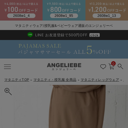
マタニティウェア/授乳服&ベビーウェア通販のエンジェリーベ
2026/NewArrival
送料495円(一部地域を除く) 7,700円以上で送料無料
LINE お友達登録で500円OFF
click
0
マタニティTOP
マタニティ・授乳服 全商品
マタニティレッグウェア
【
＞
＞
＞
戻る
戻る
戻る
戻る
戻る
戻る
戻る
戻る
戻る
戻る
戻る
戻る
戻る
戻る
戻る
戻る
戻る
戻る
戻る
戻る
戻る
戻る
戻る
戻る
戻る
戻る
戻る
戻る
戻る
戻る
戻る
カートに入れる
マタニティウェア全て
マタニティ 下着・インナー全て
授乳服全て
マタニティ フォーマル全て
授乳用品全て
マタニティレッグウェア全て
マタニティ ボディケア全て
アウトレット全て
特集全て
再入荷全て
送料無料アイテム全て
ブラキャミ おまとめ
【37周年祭セール】
気温差別オススメアイ
マタニティウェア お
こだわりの履き心地！
出産準備応援割全て
春のマタニティワンピ
Gift Selection 
冬の冷え対策インナー
入院準備の持ち物チェ
冬のあったか特集全て
【産前産後対応】ジャガードレギンス【出産後も長く使える】
マタニティ ワンピース
授乳ワンピース
マタニティ スーツ
妊婦用 抱き枕・授乳クッション
マタニティストッキング・タイツ
妊娠線クリーム
【アウトレット】ワンピース
抗菌防臭加工
再入荷｜インナー
授乳ブラ・マタニティブラ（マタニティインナー・産後用品）
ワンピース
【37周年祭セール】2
【15℃】3月下旬～
動きやすく着回しでき
強撚スムース(コスパ
【おまとめ割】パジャ
カジュアル
ジャケット派
マタニティパジャマ
【オフィスカジュアル
レギンスタイプ
【フォーマル】ワンピ
【ベビー】長袖
ハンカチ
快適ウェア10%OFF
セットアップ・ レイ
〜3,000円（税込）
薄くてあったか
入院してすぐ使うグッ
【冬のあったか特集】