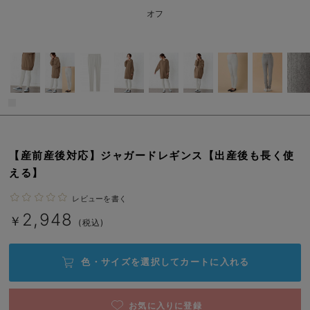
erbaviva（エルバビーバ）
オフ
安心の日本製。先輩ママが買ってよかった！本当に必要な出産準備品
ハレの日に着るANGELIEBEのセレモニー
買って正解！高評価レビューアイテム
冬に可愛いニットがお得！
親子コーデ｜ママとベビーにおすすめ！
【産前産後対応】ジャガードレギンス【出産後も長く使
える】
便利な育児家電
レビューを書く
Gift Selection 出産祝い
2,948
￥
(税込)
ロンパースはいつからいつまで使う？選ぶポイントも解説！
色・サイズを選択して
カートに入れる
保育園・入園準備特集
ファルスカ
お気に入りに登録