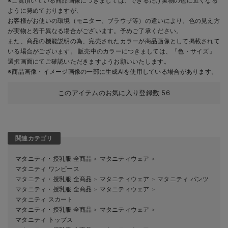
※ご覧頂いている商品画像につきましては、できるだけ実物の色に近くなる
ように努めておりますが、
お客様がお使いの環境（モニター、ブラウザ等）の違いにより、色の見え方
が実物と若干異なる場合がございます。予めご了承ください。
また、商品の機能説明の為、完売されたカラーが商品画像として掲載されて
いる場合がございます。 販売中のカラーにつきましては、『色・サイズ』
選択画面にてご確認いただきますようお願いいたします。
※商品画像・イメージ画像の一部に生成AIを使用している場合があります。
このアイテムのお気に入り登録数
56
関連カテゴリ
マタニティ・授乳服 全商品
マタニティウェア
＞
＞
マタニティ ワンピース
マタニティ・授乳服 全商品
マタニティウェア
マタニティ パンツ
＞
＞
マタニティ・授乳服 全商品
マタニティウェア
＞
＞
マタニティ スカート
マタニティ・授乳服 全商品
マタニティウェア
＞
＞
マタニティ トップス