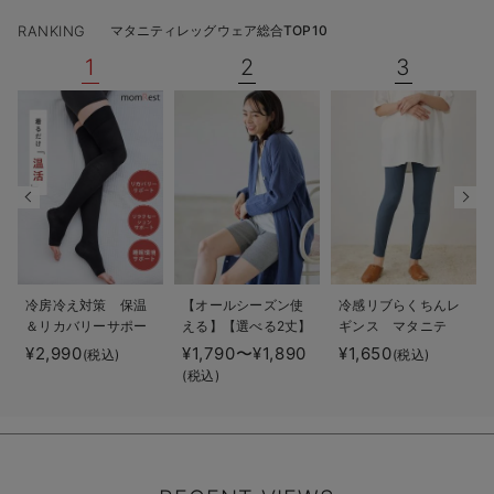
RANKING
マタニティレッグウェア総合TOP10
1
2
3
冷房冷え対策 保温
【オールシーズン使
冷感リブらくちんレ
＆リカバリーサポー
える】【選べる2丈】
ギンス マタニテ
ト momRest おや
締め付けない綿混リ
ィ・産後【出産後も
¥2,990
¥1,790〜¥1,890
¥1,650
(税込)
(税込)
すみ着圧ソックス
ブストレートレギン
長く使える】
(税込)
efe×ANGELIEBEコ
ス【産後まで長く使
fairy（フェアリー）
ラボ 光電子 日本
える】
製