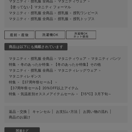
マタニティ・授乳服 全商品
マタニティウェア
＞
＞
【使ってない】マタニティ フォーマル
マタニティ・授乳服 全商品
授乳服
授乳ワンピース
＞
＞
マタニティ・授乳服 全商品
授乳服
授乳トップス
＞
＞
商品は以下にも掲載されています
マタニティ・授乳服 全商品
マタニティウェア
マタニティ パンツ
＞
＞
特集
冬のあったか特集
【冬のあったか特集】その他
＞
＞
マタニティ・授乳服 全商品
マタニティレッグウェア
＞
＞
マタニティレギンス
特集
【37周年祭セール】
＞
＞
【37周年祭セール】20%OFF以上アイテム
特集
気温差別オススメアイテムセール
【15℃】3月下旬～
＞
＞
返品・交換
キャンセル
お支払い方法
お買い物の流れ
商品のお届け
関連タグ