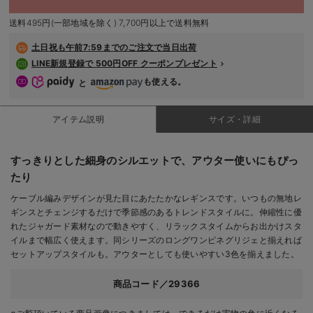
デロンギ
送料495円(一部地域を除く) 7,700円以上で送料無料
入院準備の持ち物チェック
土日祝も
午前7:59までのご注文で当日出荷
LINE新規登録で 500円OFF クーポンプレゼント
も使える。
と
アイテム説明
サイズ・詳細
すっきりとした細身のシルエットで、アウター使いにもぴっ
たり
ケーブル編みデザインが見た目にあたたかなレギンスです。いつもの無地レ
ギンスとチェンジするだけで季節感のあるトレンドスタイルに。伸縮性に優
れたジャガード素材なので動きやすく、リラックスタイムからお出かけスタ
イルまで幅広く使えます。同シリーズのロングワンピネグリジェと揃えれば
セットアップスタイルも。アウターとしても使いやすい3色を揃えました。
商品コード／29366