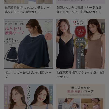
退院着特集 赤ちゃんとの新しい一
妊婦さんの為の喪服マナー 急な訃
歩を彩るママの服装ガイド
報にも慌てない。実用Q&Aガイド
ポコポコガーゼのふんわり授乳ケー
助産院監修 授乳ブラキャミ 選べる2
プ
デザイン