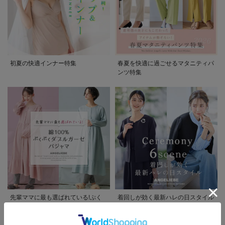
初夏の快適インナー特集
春夏を快適に過ごせるマタニティパ
ンツ特集
先輩ママに最も選ばれている!ぷく
着回しが効く最新ハレの日スタイル
ぷくダブルガーゼパジャマシリーズ
セレモニー6シーン