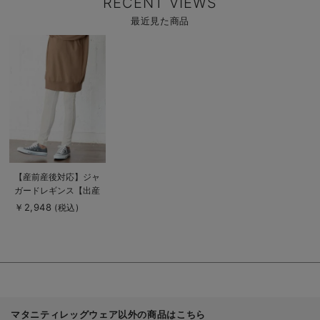
RECENT VIEWS
最近見た商品
商
品
詳
細
を
見
る
商
【産前産後対応】ジャ
品
ガードレギンス【出産
詳
細
後も長く使える】
￥2,948
(税込)
を
見
る
マタニティレッグウェア以外の商品はこちら