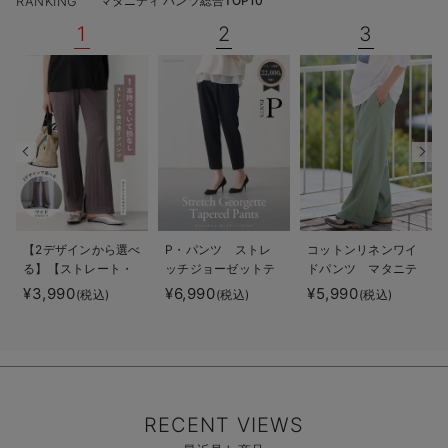
RANKING
マタニティ パンツ総合TOP10
1
2
3
【2デザインから選べ
P・パンツ ストレ
コットンリネンワイ
る】【ストレート・
ッチジョーゼットテ
ドパンツ マタニテ
ワイド】らくちん綿
ーパード
ィ・産後【出産後も
¥3,990
¥6,990
¥5,990
(税込)
(税込)
(税込)
混ストレッチリブパ
長く使える】
ンツ マタニティ・
産後【出産後も長く
使える】
RECENT VIEWS