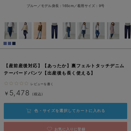
7号/在庫あり
erbaviva（エルバビーバ）
ブルー／モデル身長：165cm／着用サイズ：9号
7号/在庫あり
安心の日本製。先輩ママが買ってよかった！本当に必要な出産準備品
￥5,478
カートに入れる
ハレの日に着るANGELIEBEのセレモニー
9号/在庫なし
買って正解！高評価レビューアイテム
ブルー
9号/在庫なし
冬に可愛いニットがお得！
￥5,478
親子コーデ｜ママとベビーにおすすめ！
売り切れ
【産前産後対応】【あったか】裏フェルトタッチデニム
テーパードパンツ【出産後も長く使える】
便利な育児家電
11号/在庫なし
レビューを書く
11号/在庫なし
Gift Selection 出産祝い
5,478
￥5,478
￥
(税込)
ロンパースはいつからいつまで使う？選ぶポイントも解説！
売り切れ
色・サイズを選択して
カートに入れる
保育園・入園準備特集
ファルスカ
7号/在庫あり
お気に入りに登録