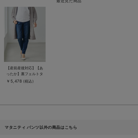
最近見た商品
商
品
詳
細
を
見
る
商
【産前産後対応】【あ
品
ったか】裏フェルトタ
詳
細
ッチデニムテーパード
￥5,478
(税込)
を
パンツ【出産後も長く
見
る
使える】
マタニティ パンツ以外の商品はこちら