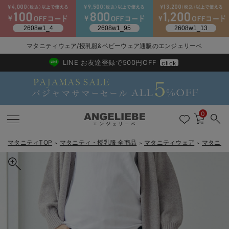
2026/NewArrival
送料495円(一部地域を除く) 7,700円以上で送料無料
マタニティウェア/授乳服&ベビーウェア通販のエンジェリーベ
LINE お友達登録で500円OFF
click
0
マタニティTOP
マタニティ・授乳服 全商品
マタニティウェア
マタニテ
＞
＞
＞
戻る
戻る
戻る
戻る
戻る
戻る
戻る
戻る
戻る
戻る
戻る
戻る
戻る
戻る
戻る
戻る
戻る
戻る
戻る
戻る
戻る
戻る
戻る
戻る
戻る
戻る
戻る
戻る
戻る
戻る
戻る
カートに入れる
マタニティウェア全て
マタニティ 下着・インナー全て
授乳服全て
マタニティ フォーマル全て
授乳用品全て
マタニティレッグウェア全て
マタニティ ボディケア全て
アウトレット全て
特集全て
再入荷全て
送料無料アイテム全て
ブラキャミ おまとめ
【37周年祭セール】
気温差別オススメアイ
マタニティウェア お
こだわりの履き心地！
出産準備応援割全て
春のマタニティワンピ
Gift Selection 
冬の冷え対策インナー
入院準備の持ち物チェ
冬のあったか特集全て
【産前産後対応】【あったか】裏フェルトタッチデニムテーパードパ
マタニティ ワンピース
授乳ワンピース
マタニティ スーツ
妊婦用 抱き枕・授乳クッション
マタニティストッキング・タイツ
妊娠線クリーム
【アウトレット】ワンピース
抗菌防臭加工
再入荷｜インナー
授乳ブラ・マタニティブラ（マタニティインナー・産後用品）
ワンピース
【37周年祭セール】2
【15℃】3月下旬～
動きやすく着回しでき
強撚スムース(コスパ
【おまとめ割】パジャ
カジュアル
ジャケット派
マタニティパジャマ
【オフィスカジュアル
レギンスタイプ
【フォーマル】ワンピ
【ベビー】長袖
ハンカチ
快適ウェア10%OFF
セットアップ・ レイ
〜3,000円（税込）
薄くてあったか
入院してすぐ使うグッ
【冬のあったか特集】
ンツ【出産後も長く使える】