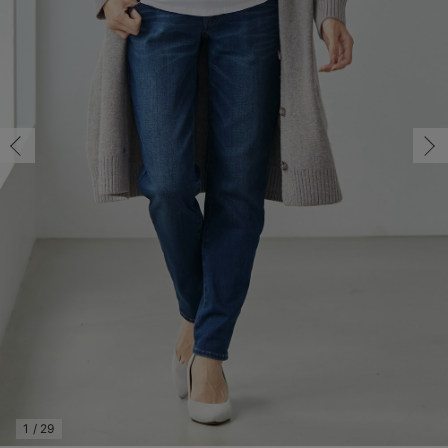
マタニティ パンツ
マタニティ ショーツ
授乳トップス
マタニティ オフィス 通勤服
授乳 ケープ
マタニティレギンス
【アウトレット】トップス・授乳トップス
透け防止
再入荷｜アウター
トップス
【37周年祭セール】4
【〜10℃】3月中旬
涼しくて可愛い「ワン
デニム
きれいめトップス派
マタニティインナー
【オフィスカジュアル
パンツタイプ
【フォーマル】ボトム
【ベビー】半袖
2WAYオール
Aライン ・フレアワ
〜5,000円（税込）
綿混素材
赤ちゃんへ使うもの
【冬のあったか特集】
7号/残り1点
マタニティ スカート
妊婦帯・腹帯・産前ガードル
マタニティ ドレス（結婚式・お呼ばれ）
【アウトレット】ボトムス
見えてもカワイイ
パンツ
レギンス
きれいめスカート派
ベビー
【フォーマル】トップ
【ベビー】グッズ
コンビ肌着
Iライン ・タイトシ
〜10,000円（税込）
腹巻・ひざ上パンツ
産後に使うグッズ
【冬のあったか特集】
7号/残り1点
￥5,478
マタニティ トップス
マタニティ 授乳 キャミソール
マタニティ フォーマル パンツ・ボトムス
【アウトレット】パジャマ
コットン素材
スカート
オフィス
きれいめ美脚パンツ派
短肌着
快適ウェア10%OFF
ジャンパースカート/
10,001円（税込）〜
保温&リカバリー
【冬のあったか特集】
カートに入れる
マタニティ アウター（コート）・ママコート
産褥ショーツ
【アウトレット】インナー
冷房対策
パジャマ
ツィード派
セット
ワーク・オフィス
女の子におススメのギ
レギンス・タイツ
9号/在庫なし
ライトブルー
骨盤・マタニティベルト （妊娠中・産後）
【アウトレット】ベビー
接触冷感素材
インナー
MAX55%OFF ブラッ
王道シンプル派
カジュアル
男の子におススメのギ
カップ付きインナー
9号/在庫なし
￥5,478
産後 ガードル インナー
Tシャツブラ
雑貨
セットアップ派
フォーマル / オケー
定番ギフト
あったか度◎
売り切れ
マタニティ 腹巻き
ブラトップ
ベビー
あったかアイテム｜ベ
もらって嬉しいギフト
裏起毛素材
11号/在庫なし
親子セット
かわいくておもしろい
11号/在庫なし
￥5,478
快適機能ウェア特集 トップス
何枚あっても嬉しいア
売り切れ
快適機能ウェア特集 ボトムス
長く使えるアイテム
快適機能ウェア特集 パジャマ
お部屋映えアイテム
1
/
29