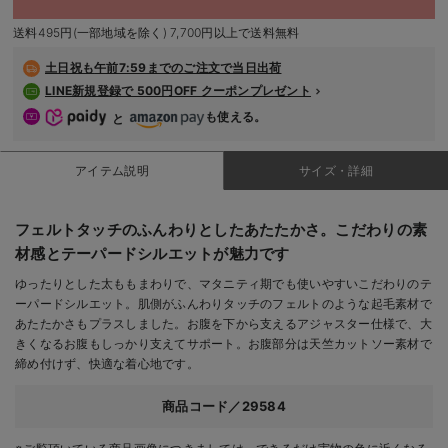
7号/在庫あり
デロンギ
送料495円(一部地域を除く) 7,700円以上で送料無料
￥5,478
入院準備の持ち物チェック
土日祝も
午前7:59までのご注文で当日出荷
カートに入れる
LINE新規登録で 500円OFF クーポンプレゼント
9号/在庫なし
も使える。
ネイビー
と
9号/在庫なし
￥5,478
アイテム説明
サイズ・詳細
売り切れ
フェルトタッチのふんわりとしたあたたかさ。こだわりの素
11号/在庫なし
材感とテーパードシルエットが魅力です
11号/在庫なし
ゆったりとした太ももまわりで、マタニティ期でも使いやすいこだわりのテ
￥5,478
ーパードシルエット。肌側がふんわりタッチのフェルトのような起毛素材で
あたたかさもプラスしました。お腹を下から支えるアジャスター仕様で、大
売り切れ
きくなるお腹もしっかり支えてサポート。お腹部分は天竺カットソー素材で
締め付けず、快適な着心地です。
商品コード／29584
閉じる