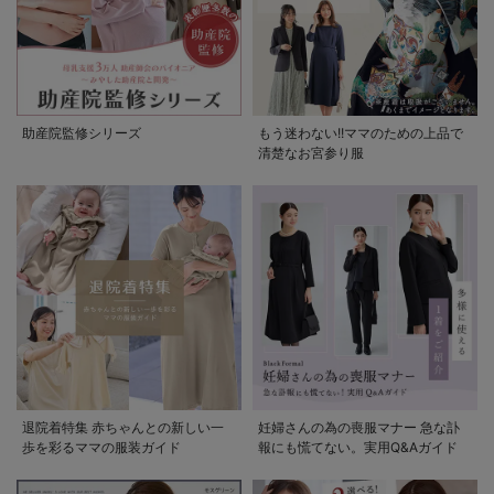
両畦Vネックダブ
ルZIPカーデ マ
タニティ・授乳服
¥4,928
(税込)
【出産後も長く使
える】
助産院監修シリーズ
もう迷わない!!ママのための上品で
清楚なお宮参り服
退院着特集 赤ちゃんとの新しい一
妊婦さんの為の喪服マナー 急な訃
歩を彩るママの服装ガイド
報にも慌てない。実用Q&Aガイド