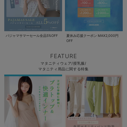
パジャマサマーセール全品5%OFF
夏休み応援クーポン MAX2,000円
OFF
FEATURE
マタニティウェア/授乳服/
マタニティ用品に関する特集
お買い物を続ける
カートへ進む
RELATED ITEMS
関連商品
4
4
4