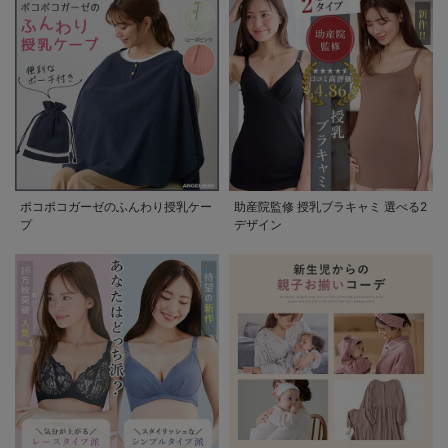
ポコポコガーゼのふんわり授乳ケー
助産院監修 授乳ブラキャミ 選べる2
プ
デザイン