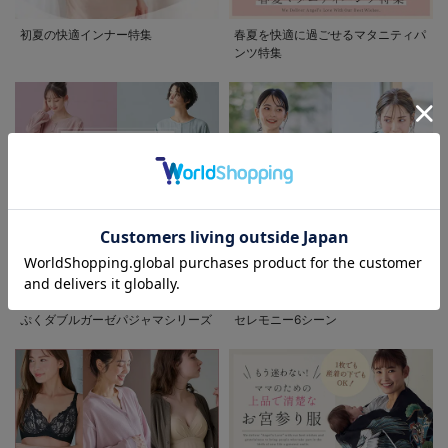
初夏の快適インナー特集
春夏を快適に過ごせるマタニティパ
ンツ特集
【産前産後対応】
【産前産後対応】
七分袖バスクTシ
【あったか】裏起
【あったか】裏フ
ャツ マタニテ
毛デニムスキニー
ェルトタッチ起毛
ィ・授乳服【出産
¥5,478
¥4,389
¥3,718
お気に入り商品を確認する
(税込)
(税込)
(税込)
パンツ（裏フェル
スキニーパンツ
後も長く使える】
トタッチ ）【出産
【出産後も長く使
後も長く使える】
える】
4
先輩ママに最も選ばれている!ぷく
着回しが効く最新ハレの日スタイル
ぷくダブルガーゼパジャマシリーズ
セレモニー6シーン