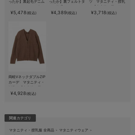
ったか】裏起毛デニム
ったか】裏フェルトタ
ツ マタニティ・授乳
スキニーパンツ（裏フ
ッチ起毛スキニーパン
服【出産後も長く使え
¥5,478
¥4,389
¥3,718
ェルトタッチ ）【出産
ツ【出産後も長く使え
る】
(税込)
(税込)
(税込)
後も長く使える】
る】
両畦VネックダブルZIP
カーデ マタニティ・
授乳服【出産後も長く
¥4,928
使える】
(税込)
関連カテゴリ
マタニティ・授乳服 全商品
マタニティウェア
＞
＞