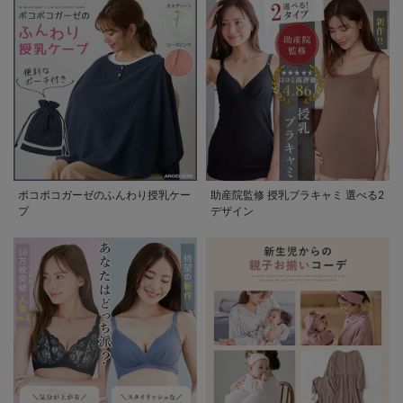
ポコポコガーゼのふんわり授乳ケー
助産院監修 授乳ブラキャミ 選べる2
プ
デザイン