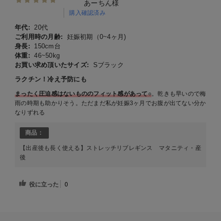
あーちん様
購入確認済み
年代:
20代
ご利用時の月齢:
妊娠初期（0~4ヶ月)
身長:
150cm台
体重:
46~50kg
お買い求め頂いたサイズ:
Sブラック
ラクチン！冷え予防にも
まったく圧迫感はないもののフィット感があって○
。乾きも早いので梅
雨の時期も助かりそう。ただまだ私が妊娠3ヶ月でお腹が出てない分か
なりずれる
商品：
【出産後も長く使える】ストレッチリブレギンス マタニティ・産
後
役に立った
0