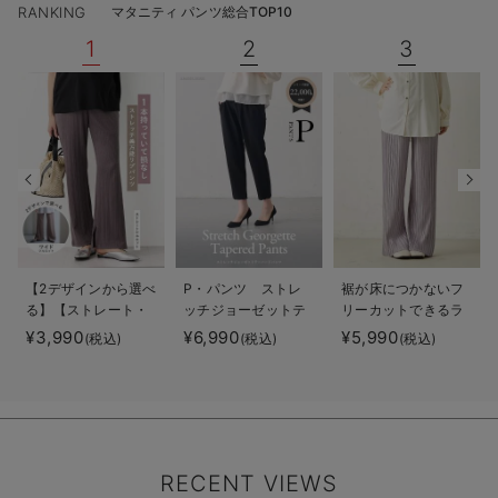
RANKING
マタニティ パンツ総合TOP10
1
2
3
【2デザインから選べ
P・パンツ ストレ
裾が床につかないフ
る】【ストレート・
ッチジョーゼットテ
リーカットできるラ
ワイド】らくちん綿
ーパード
ンダムプリーツワイ
¥3,990
¥6,990
¥5,990
(税込)
(税込)
(税込)
混ストレッチリブパ
ドパンツ マタニテ
ンツ マタニティ・
ィ・産後【出産後も
産後【出産後も長く
長く使える】
使える】
RECENT VIEWS