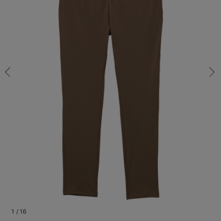
S-M/在庫あり
マタニティ パンツ
マタニティ ショーツ
授乳トップス
マタニティ オフィス 通勤服
授乳 ケープ
マタニティレギンス
【アウトレット】トップス・授乳トップス
透け防止
再入荷｜アウター
トップス
【37周年祭セール】4
【〜10℃】3月中旬
涼しくて可愛い「ワン
デニム
きれいめトップス派
マタニティインナー
【オフィスカジュアル
パンツタイプ
【フォーマル】ボトム
【ベビー】半袖
2WAYオール
Aライン ・フレアワ
〜5,000円（税込）
綿混素材
赤ちゃんへ使うもの
【冬のあったか特集】
S-M/在庫あり
マタニティ スカート
妊婦帯・腹帯・産前ガードル
マタニティ ドレス（結婚式・お呼ばれ）
【アウトレット】ボトムス
見えてもカワイイ
パンツ
レギンス
きれいめスカート派
ベビー
【フォーマル】トップ
【ベビー】グッズ
コンビ肌着
Iライン ・タイトシ
〜10,000円（税込）
腹巻・ひざ上パンツ
産後に使うグッズ
【冬のあったか特集】
￥2,490
マタニティ トップス
マタニティ 授乳 キャミソール
マタニティ フォーマル パンツ・ボトムス
【アウトレット】パジャマ
コットン素材
スカート
オフィス
きれいめ美脚パンツ派
短肌着
快適ウェア10%OFF
ジャンパースカート/
10,001円（税込）〜
保温&リカバリー
【冬のあったか特集】
カートに入れる
マタニティ アウター（コート）・ママコート
産褥ショーツ
【アウトレット】インナー
冷房対策
パジャマ
ツィード派
セット
ワーク・オフィス
女の子におススメのギ
レギンス・タイツ
M-L/在庫なし
ブラウン
M-L/在庫なし
骨盤・マタニティベルト （妊娠中・産後）
【アウトレット】ベビー
接触冷感素材
インナー
MAX55%OFF ブラッ
王道シンプル派
カジュアル
男の子におススメのギ
カップ付きインナー
￥2,490
産後 ガードル インナー
Tシャツブラ
雑貨
セットアップ派
フォーマル / オケー
定番ギフト
あったか度◎
売り切れ
マタニティ 腹巻き
ブラトップ
ベビー
あったかアイテム｜ベ
もらって嬉しいギフト
裏起毛素材
L-LL/在庫なし
L-LL/在庫なし
親子セット
かわいくておもしろい
￥2,490
快適機能ウェア特集 トップス
何枚あっても嬉しいア
売り切れ
快適機能ウェア特集 ボトムス
長く使えるアイテム
快適機能ウェア特集 パジャマ
お部屋映えアイテム
1
/
16
閉じる