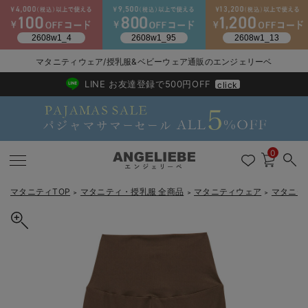
マタニティウェア/授乳服&ベビーウェア通販のエンジェリーベ
2026/NewArrival
送料495円(一部地域を除く) 7,700円以上で送料無料
LINE お友達登録で500円OFF
click
0
マタニティTOP
マタニティ・授乳服 全商品
マタニティウェア
マタニテ
＞
＞
＞
戻る
戻る
戻る
戻る
戻る
戻る
戻る
戻る
戻る
戻る
戻る
戻る
戻る
戻る
戻る
戻る
戻る
戻る
戻る
戻る
戻る
戻る
戻る
戻る
戻る
戻る
戻る
戻る
戻る
戻る
戻る
カートに入れる
マタニティウェア全て
マタニティ 下着・インナー全て
授乳服全て
マタニティ フォーマル全て
授乳用品全て
マタニティレッグウェア全て
マタニティ ボディケア全て
アウトレット全て
特集全て
再入荷全て
送料無料アイテム全て
ブラキャミ おまとめ
【37周年祭セール】
気温差別オススメアイ
マタニティウェア お
こだわりの履き心地！
出産準備応援割全て
春のマタニティワンピ
Gift Selection 
冬の冷え対策インナー
入院準備の持ち物チェ
冬のあったか特集全て
ストレッチリブレギンス マタニティ・産後【出産後も長く使える】
マタニティ ワンピース
授乳ワンピース
マタニティ スーツ
妊婦用 抱き枕・授乳クッション
マタニティストッキング・タイツ
妊娠線クリーム
【アウトレット】ワンピース
抗菌防臭加工
再入荷｜インナー
授乳ブラ・マタニティブラ（マタニティインナー・産後用品）
ワンピース
【37周年祭セール】2
【15℃】3月下旬～
動きやすく着回しでき
強撚スムース(コスパ
【おまとめ割】パジャ
カジュアル
ジャケット派
マタニティパジャマ
【オフィスカジュアル
レギンスタイプ
【フォーマル】ワンピ
【ベビー】長袖
ハンカチ
快適ウェア10%OFF
セットアップ・ レイ
〜3,000円（税込）
薄くてあったか
入院してすぐ使うグッ
【冬のあったか特集】