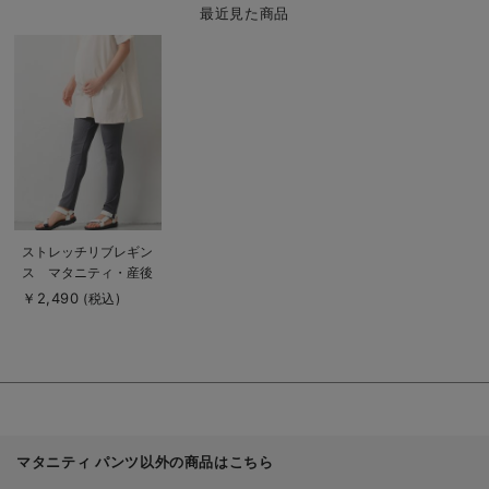
最近見た商品
商
品
詳
細
を
見
る
商
ストレッチリブレギン
品
ス マタニティ・産後
詳
細
【出産後も長く使え
￥2,490
(税込)
を
る】
見
る
マタニティ パンツ以外の商品はこちら