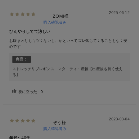
2025-06-12
ZOMI様
購入確認済み
ひんやりしてて涼しい
お腹まわりもキツくないし、かといってズレ落ちてくることもなく安
心です
商品：
ストレッチリブレギンス マタニティ・産後【出産後も長く使え
る】
役に立った
0
2023-03-04
ぞう様
購入確認済み
年代:
40代