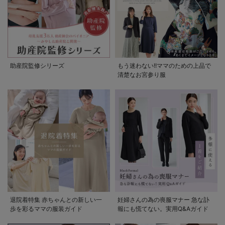
助産院監修シリーズ
もう迷わない!!ママのための上品で
清楚なお宮参り服
退院着特集 赤ちゃんとの新しい一
妊婦さんの為の喪服マナー 急な訃
歩を彩るママの服装ガイド
報にも慌てない。実用Q&Aガイド