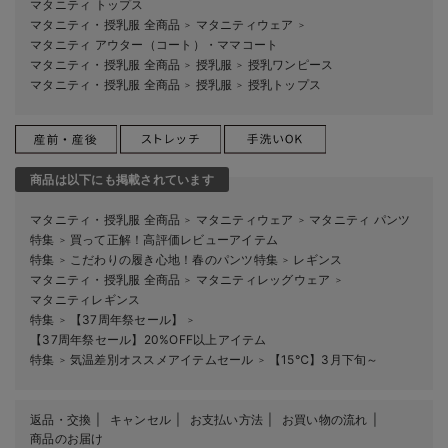
マタニティ トップス
マタニティ・授乳服 全商品
マタニティウェア
＞
＞
マタニティ アウター（コート）・ママコート
マタニティ・授乳服 全商品
授乳服
授乳ワンピース
＞
＞
マタニティ・授乳服 全商品
授乳服
授乳トップス
＞
＞
商品は以下にも掲載されています
マタニティ・授乳服 全商品
マタニティウェア
マタニティ パンツ
＞
＞
特集
買って正解！高評価レビューアイテム
＞
特集
こだわりの履き心地！春のパンツ特集
レギンス
＞
＞
マタニティ・授乳服 全商品
マタニティレッグウェア
＞
＞
マタニティレギンス
特集
【37周年祭セール】
＞
＞
【37周年祭セール】20%OFF以上アイテム
特集
気温差別オススメアイテムセール
【15℃】3月下旬～
＞
＞
返品・交換
キャンセル
お支払い方法
お買い物の流れ
商品のお届け