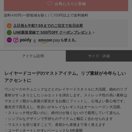
お気に入りに登録
デロンギ
送料495円(一部地域を除く) 7,700円以上で送料無料
入院準備の持ち物チェック
土日祝も
午前7:59までのご注文で当日出荷
LINE新規登録で 500円OFF クーポンプレゼント
も使える。
と
アイテム説明
サイズ・詳細
レイヤードコーデのマストアイテム。リブ素材が今年らしい
アクセントに
ワンピースやチュニックなどとのレイヤードスタイルに大活躍。細めのリブ
素材がすっきりとしたシルエットを演出します。ストレッチ性の高い素材は
マタニティ期から産後の変化するお腹にフィットし、心地よい着心地です。
微光沢で高見えし、色合いがキレイなレギンスはオールシーズン大活躍。
・ストレッチ性が高いのに、締付けが強くないので着用していて楽ちん
・シンプルなデザインで手持ちのアイテムと幅広く合わせられます
・ウエストを折り返すことで、産前から産後まで長く使えます
・コーディネートしやすいベーシックな4色展開