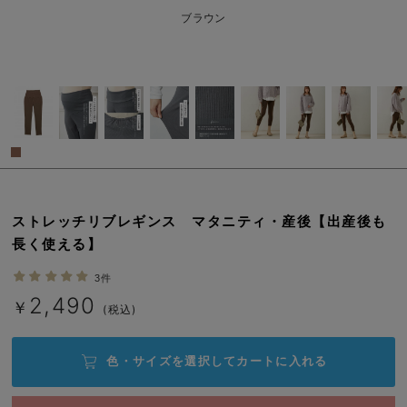
erbaviva（エルバビーバ）
ブラウン
安心の日本製。先輩ママが買ってよかった！本当に必要な出産準備品
ハレの日に着るANGELIEBEのセレモニー
買って正解！高評価レビューアイテム
冬に可愛いニットがお得！
親子コーデ｜ママとベビーにおすすめ！
ストレッチリブレギンス マタニティ・産後【出産後も
便利な育児家電
長く使える】
Gift Selection 出産祝い
3件
2,490
￥
(税込)
ロンパースはいつからいつまで使う？選ぶポイントも解説！
保育園・入園準備特集
色・サイズを選択して
カートに入れる
ファルスカ