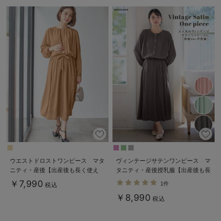
ウエストドロストワンピース マタ
ヴィンテージサテンワンピース マ
ニティ・産後【出産後も長く使え
タニティ・産後授乳服【出産後も長
る】
く使える】
￥7,990
1件
税込
￥8,990
税込