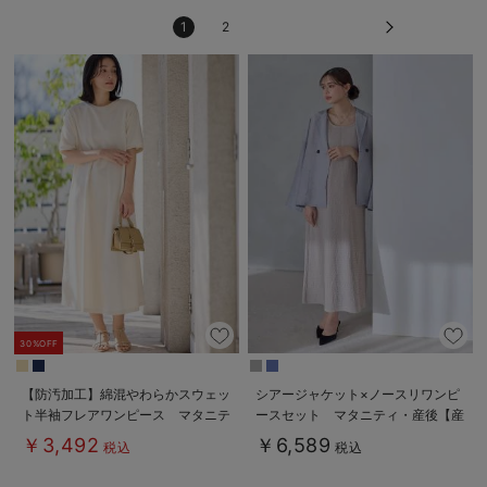
1
2
30%OFF
【防汚加工】綿混やわらかスウェッ
シアージャケット×ノースリワンピ
ト半袖フレアワンピース マタニテ
ースセット マタニティ・産後【産
ィ・産後【出産後も長く使える】
後も長く着れる】
￥3,492
￥6,589
税込
税込
Rosemadame（ローズマダム）