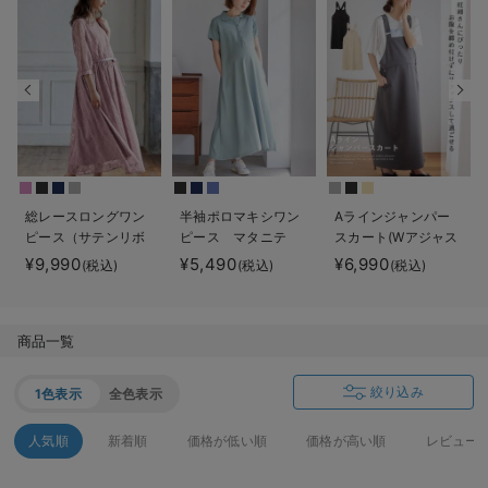
デロンギ
入院準備の持ち物チェック
総レースロングワン
半袖ポロマキシワン
Aラインジャンパー
ピース（サテンリボ
ピース マタニテ
スカート(Wアジャス
ンベルト付） マタ
ィ・授乳服【出産後
ター付) マタニテ
¥9,990
¥5,490
¥6,990
(税込)
(税込)
(税込)
ニティ・授乳服【出
も長く使える】
ィ・授乳服【出産後
産後も長く使える】
も長く着られる】
商品一覧
絞り込み
1色表示
全色表示
人気順
新着順
価格が低い順
価格が高い順
レビュー