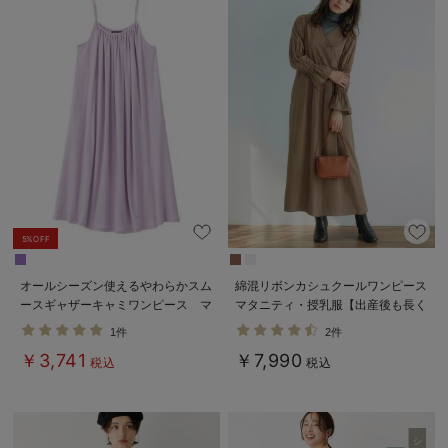
5%OFF
オールシーズン使えるやわらかスム
綿混リボンカシュクールワンピース
ースギャザーキャミワンピース マ
マタニティ・授乳服【出産後も長く
タニティ・授乳服【出産後も長く使
使える】
1件
2件
える】
￥3,741
￥7,990
税込
税込