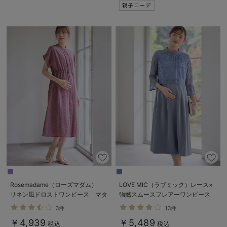
Rosemadame（ローズマダム）
LOVE MIC（ラブミック）レース×
リネン風ドロストワンピース マタ
強撚スムースフレアーワンピース
ニティ・産後授乳服【出産後も長く
マタニティ・授乳服【出産後も長く
3件
13件
使える】
使える】
￥4,939
￥5,489
税込
税込