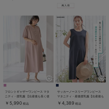
フロントギャザーワンピース マタ
サッカーノースリーブワンピース
ニティ・授乳服 【出産後も長く使
マタニティ・産後授乳服【出産後も
える】
長く使える】
￥5,990
￥4,389
税込
税込