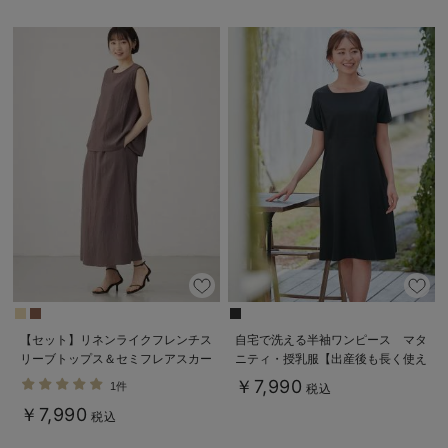
【セット】リネンライクフレンチス
自宅で洗える半袖ワンピース マタ
リーブトップス＆セミフレアスカー
ニティ・授乳服【出産後も長く使え
トセットアップ マタニティ・授乳
る】
￥7,990
1件
税込
服【出産後も長く着られる】
￥7,990
税込