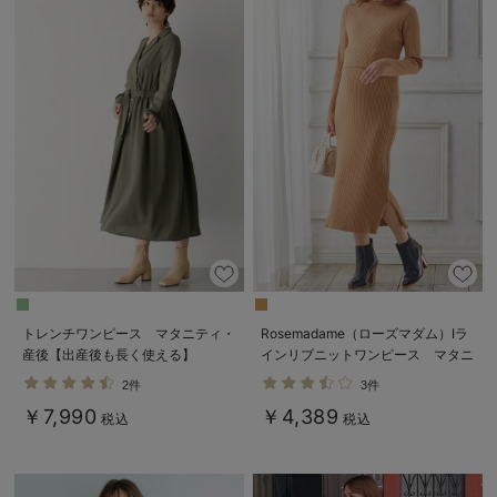
トレンチワンピース マタニティ・
Rosemadame（ローズマダム）Iラ
産後【出産後も長く使える】
インリブニットワンピース マタニ
ティ・産後授乳服【出産後も長く使
2件
3件
える】
￥7,990
￥4,389
税込
税込