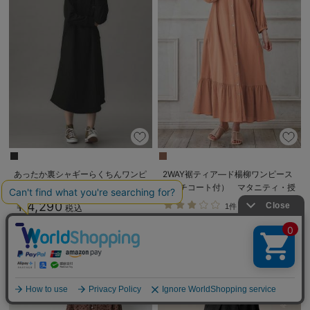
あったか裏シャギーらくちんワンピ
2WAY裾ティア―ド楊柳ワンピース
ース fairy（フェアリー）マタニテ
（ペチコート付） マタニティ・授
ィ・産後 【出産後も長く使える】
乳服【出産後も長く使える】
￥4,290
1件
税込
￥7,990
税込