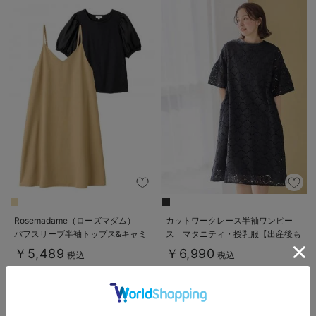
Rosemadame（ローズマダム）
カットワークレース半袖ワンピー
パフスリーブ半袖トップス&キャミ
ス マタニティ・授乳服【出産後も
ワンピセット マタニティ・産後授
長く着られる】
￥5,489
￥6,990
税込
税込
乳服【出産後も長く使える】