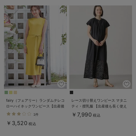
fairy（フェアリー）ランダムテレコ
レース切り替えワンピース マタニ
ローハイネックワンピース【出産後
ティ・授乳服 【出産後も長く使え
も長く使える】
る】
￥7,990
1件
税込
￥3,520
税込