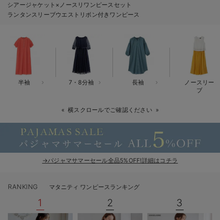
シアージャケット×ノースリワンピースセット
erbaviva（エルバビーバ）
ランタンスリーブウエストリボン付きワンピース
安心の日本製。先輩ママが買ってよかった！本当に必要な出産準備品
ハレの日に着るANGELIEBEのセレモニー
買って正解！高評価レビューアイテム
半袖
7・8分袖
長袖
ノースリー
冬に可愛いニットがお得！
ブ
親子コーデ｜ママとベビーにおすすめ！
横スクロールでご確認ください
便利な育児家電
Gift Selection 出産祝い
→パジャマサマーセール全品5%OFF!詳細はコチラ
ロンパースはいつからいつまで使う？選ぶポイントも解説！
RANKING
マタニティ ワンピースランキング
保育園・入園準備特集
1
2
3
ファルスカ