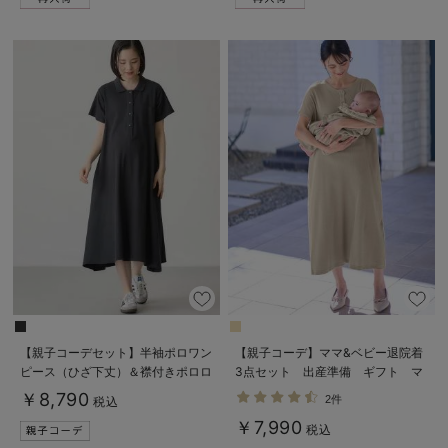
【親子コーデセット】半袖ポロワン
【親子コーデ】ママ&ベビー退院着
ピース（ひざ下丈）＆襟付きポロロ
3点セット 出産準備 ギフト マ
ンパース 出産準備 ギフト マタ
タニティ・産後【出産後も長く使え
￥8,790
2件
税込
ニティ・授乳服
る】
￥7,990
税込