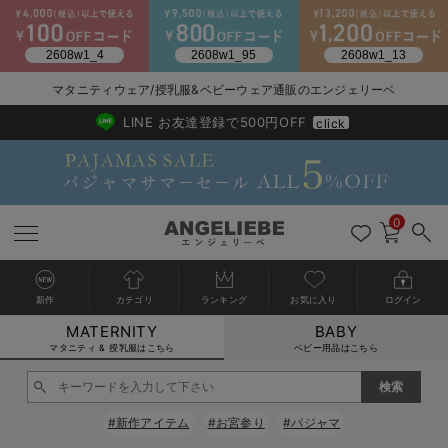
マタニティウェア/授乳服&ベビーウェア通販のエンジェリーベ
2026/NewArrival
送料495円(一部地域を除く) 7,700円以上で送料無料
LINE お友達登録で500円OFF
click
0
新作
カテゴリ
ランキング
お気に入り
ログイン
MATERNITY
BABY
戻る
戻る
戻る
戻る
戻る
戻る
戻る
戻る
戻る
戻る
戻る
戻る
戻る
戻る
戻る
戻る
戻る
戻る
戻る
戻る
戻る
戻る
戻る
戻る
戻る
戻る
戻る
戻る
戻る
戻る
戻る
カートに入れる
マタニティ & 授乳服はこちら
ベビー用品はこちら
マタニティウェア全て
マタニティ 下着・インナー全て
授乳服全て
マタニティ フォーマル全て
授乳用品全て
マタニティレッグウェア全て
マタニティ ボディケア全て
アウトレット全て
特集全て
再入荷全て
送料無料アイテム全て
ブラキャミ おまとめ
【37周年祭セール】
気温差別オススメアイ
マタニティウェア お
こだわりの履き心地！
出産準備応援割全て
春のマタニティワンピ
Gift Selection 
冬の冷え対策インナー
入院準備の持ち物チェ
冬のあったか特集全て
閉じる
マタニティ ワンピース
授乳ワンピース
マタニティ スーツ
妊婦用 抱き枕・授乳クッション
マタニティストッキング・タイツ
妊娠線クリーム
【アウトレット】ワンピース
抗菌防臭加工
再入荷｜インナー
授乳ブラ・マタニティブラ（マタニティインナー・産後用品）
ワンピース
【37周年祭セール】2
【15℃】3月下旬～
動きやすく着回しでき
強撚スムース(コスパ
【おまとめ割】パジャ
カジュアル
ジャケット派
マタニティパジャマ
【オフィスカジュアル
レギンスタイプ
【フォーマル】ワンピ
【ベビー】長袖
ハンカチ
快適ウェア10%OFF
セットアップ・ レイ
〜3,000円（税込）
薄くてあったか
入院してすぐ使うグッ
【冬のあったか特集】
#新作アイテム
#お宮参り
#パジャマ