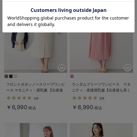
お気に入り商品を確認する
フロントボタンノースリーブワンピ
ランダムプリーツワンピース マタ
ース マタニティ・授乳服 【出産後
ニティ・産後授乳服【出産後も長く
も長く使える】
使える】
1件
2件
￥6,990
￥8,990
税込
税込