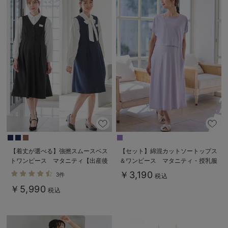
【着丈が選べる】強撚スムースベス
【セット】綿混カットソートップス
トワンピース マタニティ【出産後
＆ワンピース マタニティ・授乳服
も長く使える】
【出産後も長く使える】fairy（フェ
￥3,190
3件
税込
アリー）
￥5,990
税込