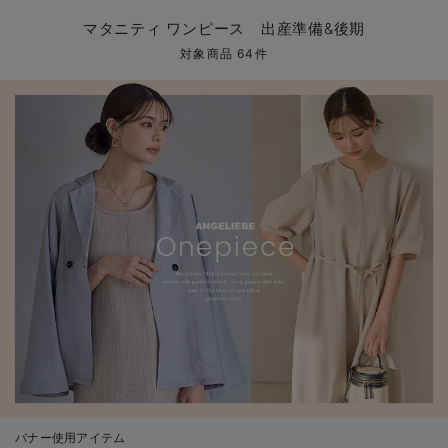
マタニティ パンツ
マタニティ ショーツ
授乳トップス
マタニティ オフィス 通勤服
授乳 ケープ
マタニティレギンス
【アウトレット】トップス・授乳トップス
透け防止
再入荷｜アウター
トップス
【37周年祭セール】4
【〜10℃】3月中旬
涼しくて可愛い「ワン
デニム
きれいめトップス派
マタニティインナー
【オフィスカジュアル
パンツタイプ
【フォーマル】ボトム
【ベビー】半袖
2WAYオール
Aライン ・フレアワ
〜5,000円（税込）
綿混素材
赤ちゃんへ使うもの
【冬のあったか特集】
マタニティ ワンピース 出産準備&後期
マタニティ スカート
妊婦帯・腹帯・産前ガードル
マタニティ ドレス（結婚式・お呼ばれ）
【アウトレット】ボトムス
見えてもカワイイ
パンツ
レギンス
きれいめスカート派
ベビー
【フォーマル】トップ
【ベビー】グッズ
コンビ肌着
Iライン ・タイトシ
〜10,000円（税込）
腹巻・ひざ上パンツ
産後に使うグッズ
【冬のあったか特集】
対象商品 64件
マタニティ トップス
マタニティ 授乳 キャミソール
マタニティ フォーマル パンツ・ボトムス
【アウトレット】パジャマ
コットン素材
スカート
オフィス
きれいめ美脚パンツ派
短肌着
快適ウェア10%OFF
ジャンパースカート/
10,001円（税込）〜
保温&リカバリー
【冬のあったか特集】
マタニティ アウター（コート）・ママコート
産褥ショーツ
【アウトレット】インナー
冷房対策
パジャマ
ツィード派
セット
ワーク・オフィス
女の子におススメのギ
レギンス・タイツ
骨盤・マタニティベルト （妊娠中・産後）
【アウトレット】ベビー
接触冷感素材
インナー
MAX55%OFF ブラッ
王道シンプル派
カジュアル
男の子におススメのギ
カップ付きインナー
産後 ガードル インナー
Tシャツブラ
雑貨
セットアップ派
フォーマル / オケー
定番ギフト
あったか度◎
マタニティ 腹巻き
ブラトップ
ベビー
あったかアイテム｜ベ
もらって嬉しいギフト
裏起毛素材
親子セット
かわいくておもしろい
快適機能ウェア特集 トップス
何枚あっても嬉しいア
快適機能ウェア特集 ボトムス
長く使えるアイテム
快適機能ウェア特集 パジャマ
お部屋映えアイテム
バナー使用アイテム