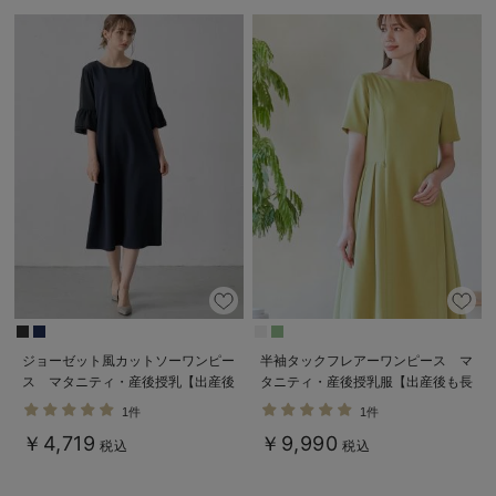
ジョーゼット風カットソーワンピー
半袖タックフレアーワンピース マ
ス マタニティ・産後授乳【出産後
タニティ・産後授乳服【出産後も長
も長く使える】Rosemadame（ロ
く使える】
1件
1件
ーズマダム）
￥4,719
￥9,990
税込
税込