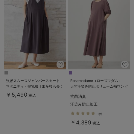
強撚スムースジャンパースカート
Rosemadame（ローズマダム）
マタニティ・授乳服【出産後も長く
天竺汗染み防止ボリューム袖ワンピ
使える】
ース マタニティ・産後授乳服【出
￥5,490
税込
抗菌消臭
産後も長く使える】
汗染み防止加工
1件
￥4,389
税込