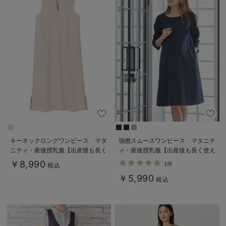
キーネックロングワンピース マタ
強撚スムースワンピース マタニテ
ニティ・産後授乳服【出産後も長く
ィ・産後授乳服【出産後も長く使え
使える】
る】
￥8,990
1件
税込
￥5,990
税込