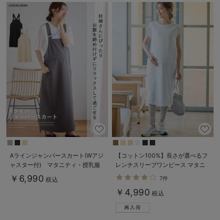
Aラインジャンパースカート(Wアジ
【コットン100%】長さが選べるフ
ャスター付) マタニティ・授乳服
レンチスリーブワンピース マタニ
【出産後も長く着られる】
ティ・産後授乳服【出産後も長く使
￥6,990
7件
税込
える】
￥4,990
税込