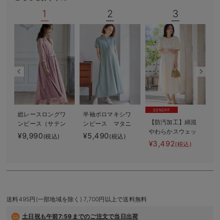
デロンギ
1
2
3
入院準備の持ち物チェック
30%OFF
総レースロングワ
半袖ポロマキシワ
【防汚加工】綿混
ンピース（サテン
ンピース マタニ
やわらかスウェッ
リボンベルト
ティ・授乳服【出
¥9,990
¥5,490
¥
(税込)
(税込)
ト半袖フレアワン
付） マタニテ
産後も長く使え
¥3,492
(税込)
ピース マタニテ
ィ・授乳服【出産
る】
ィ・産後【出産後
後も長く使える】
も長く使える】
送料495円(一部地域を除く) 7,700円以上で送料無料
土日祝も
午前7:59までのご注文で当日出荷