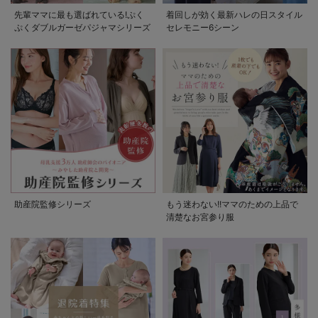
先輩ママに最も選ばれている!ぷく
着回しが効く最新ハレの日スタイル
ぷくダブルガーゼパジャマシリーズ
セレモニー6シーン
助産院監修シリーズ
もう迷わない!!ママのための上品で
清楚なお宮参り服