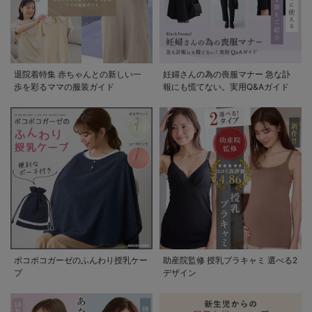
退院着特集 赤ちゃんとの新しい一
妊婦さんの為の喪服マナー 急な訃
歩を彩るママの服装ガイド
報にも慌てない。実用Q&Aガイド
ポコポコガーゼのふんわり授乳ケー
助産院監修 授乳ブラキャミ 選べる2
プ
デザイン