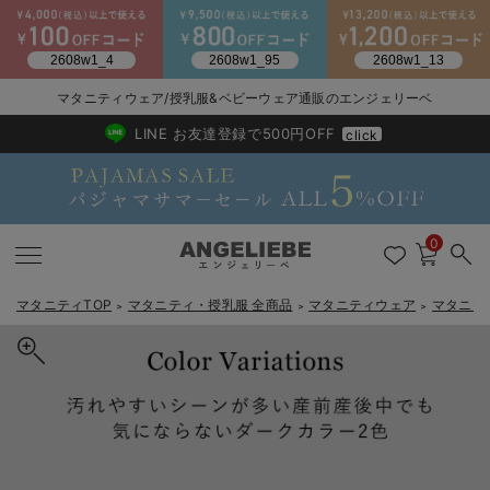
マタニティウェア/授乳服&ベビーウェア通販のエンジェリーベ
2026/NewArrival
送料495円(一部地域を除く) 7,700円以上で送料無料
LINE お友達登録で500円OFF
click
0
マタニティTOP
マタニティ・授乳服 全商品
マタニティウェア
マタニテ
＞
＞
＞
戻る
戻る
戻る
戻る
戻る
戻る
戻る
戻る
戻る
戻る
戻る
戻る
戻る
戻る
戻る
戻る
戻る
戻る
戻る
戻る
戻る
戻る
戻る
戻る
戻る
戻る
戻る
戻る
戻る
戻る
戻る
マタニティウェア全て
マタニティ 下着・インナー全て
授乳服全て
マタニティ フォーマル全て
授乳用品全て
マタニティレッグウェア全て
マタニティ ボディケア全て
アウトレット全て
特集全て
再入荷全て
送料無料アイテム全て
ブラキャミ おまとめ
【37周年祭セール】
気温差別オススメアイ
マタニティウェア お
こだわりの履き心地！
出産準備応援割全て
春のマタニティワンピ
Gift Selection 
冬の冷え対策インナー
入院準備の持ち物チェ
冬のあったか特集全て
マタニティ ワンピース
授乳ワンピース
マタニティ スーツ
妊婦用 抱き枕・授乳クッション
マタニティストッキング・タイツ
妊娠線クリーム
【アウトレット】ワンピース
抗菌防臭加工
再入荷｜インナー
授乳ブラ・マタニティブラ（マタニティインナー・産後用品）
ワンピース
【37周年祭セール】2
【15℃】3月下旬～
動きやすく着回しでき
強撚スムース(コスパ
【おまとめ割】パジャ
カジュアル
ジャケット派
マタニティパジャマ
【オフィスカジュアル
レギンスタイプ
【フォーマル】ワンピ
【ベビー】長袖
ハンカチ
快適ウェア10%OFF
セットアップ・ レイ
〜3,000円（税込）
薄くてあったか
入院してすぐ使うグッ
【冬のあったか特集】