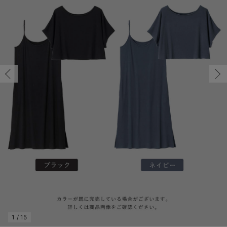
マタニティ パンツ
マタニティ ショーツ
授乳トップス
マタニティ オフィス 通勤服
授乳 ケープ
マタニティレギンス
【アウトレット】トップス・授乳トップス
透け防止
再入荷｜アウター
トップス
【37周年祭セール】4
【〜10℃】3月中旬
涼しくて可愛い「ワン
デニム
きれいめトップス派
マタニティインナー
【オフィスカジュアル
パンツタイプ
【フォーマル】ボトム
【ベビー】半袖
2WAYオール
Aライン ・フレアワ
〜5,000円（税込）
綿混素材
赤ちゃんへ使うもの
【冬のあったか特集】
マタニティ スカート
妊婦帯・腹帯・産前ガードル
マタニティ ドレス（結婚式・お呼ばれ）
【アウトレット】ボトムス
見えてもカワイイ
パンツ
レギンス
きれいめスカート派
ベビー
【フォーマル】トップ
【ベビー】グッズ
コンビ肌着
Iライン ・タイトシ
〜10,000円（税込）
腹巻・ひざ上パンツ
産後に使うグッズ
【冬のあったか特集】
マタニティ トップス
マタニティ 授乳 キャミソール
マタニティ フォーマル パンツ・ボトムス
【アウトレット】パジャマ
コットン素材
スカート
オフィス
きれいめ美脚パンツ派
短肌着
快適ウェア10%OFF
ジャンパースカート/
10,001円（税込）〜
保温&リカバリー
【冬のあったか特集】
マタニティ アウター（コート）・ママコート
産褥ショーツ
【アウトレット】インナー
冷房対策
パジャマ
ツィード派
セット
ワーク・オフィス
女の子におススメのギ
レギンス・タイツ
骨盤・マタニティベルト （妊娠中・産後）
【アウトレット】ベビー
接触冷感素材
インナー
MAX55%OFF ブラッ
王道シンプル派
カジュアル
男の子におススメのギ
カップ付きインナー
産後 ガードル インナー
Tシャツブラ
雑貨
セットアップ派
フォーマル / オケー
定番ギフト
あったか度◎
マタニティ 腹巻き
ブラトップ
ベビー
あったかアイテム｜ベ
もらって嬉しいギフト
裏起毛素材
親子セット
かわいくておもしろい
快適機能ウェア特集 トップス
何枚あっても嬉しいア
快適機能ウェア特集 ボトムス
長く使えるアイテム
快適機能ウェア特集 パジャマ
お部屋映えアイテム
1
/
15