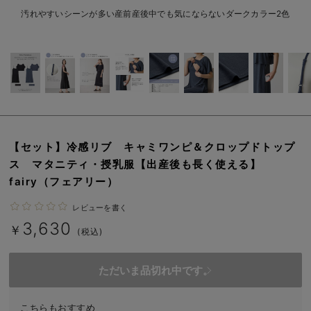
erbaviva（エルバビーバ）
汚れやすいシーンが多い産前産後中でも気にならないダークカラー2色
安心の日本製。先輩ママが買ってよかった！本当に必要な出産準備品
ハレの日に着るANGELIEBEのセレモニー
買って正解！高評価レビューアイテム
冬に可愛いニットがお得！
【セット】冷感リブ キャミワンピ＆クロップドトップ
親子コーデ｜ママとベビーにおすすめ！
ス マタニティ・授乳服【出産後も長く使える】
fairy（フェアリー）
便利な育児家電
レビューを書く
Gift Selection 出産祝い
3,630
￥
(税込)
ロンパースはいつからいつまで使う？選ぶポイントも解説！
保育園・入園準備特集
ただいま品切れ中です。
ファルスカ
こちらもおすすめ