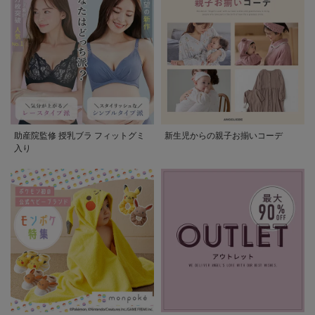
助産院監修 授乳ブラ フィットグミ
新生児からの親子お揃いコーデ
入り