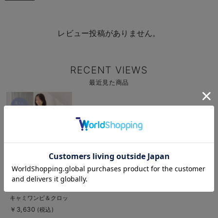
レビュー投稿がありません。
RECENT VIEWS
最近見た商品
商
品
詳
細
を
見
る
お気に入り商品を確認する
お買い物を続ける
カートへ進む
商
【セット】冷感リブ
品
キャミワンピ＆クロッ
詳
細
プドトップス マタニ
￥3,630
(税込)
を
ティ・授乳服【出産後
見