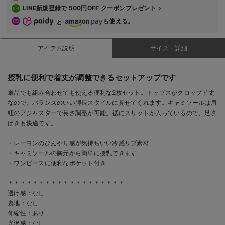
LINE新規登録で 500円OFF クーポンプレゼント
も使える。
と
アイテム説明
サイズ・詳細
授乳に便利で着丈が調整できるセットアップです
単品でも組み合わせても使える便利な2枚セット。トップスがクロップド丈
なので、バランスのいい脚長スタイルに見せてくれます。キャミソールは肩
紐のアジャスターで長さ調整が可能。裾にスリットが入っているので、足さ
ばきも快適です。
・レーヨンのひんやり感が気持ちいい冷感リブ素材
・キャミソールの胸元から簡単に授乳できます
・ワンピースに便利なポケット付き
＊＊＊＊＊＊＊＊＊＊＊＊＊＊＊＊＊＊＊
透け感：なし
裏地：なし
伸縮性：あり
光沢感：なし