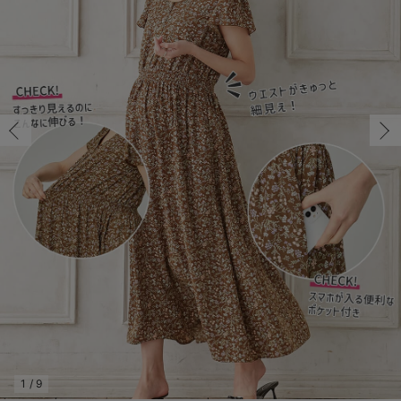
マタニティ パンツ
マタニティ ショーツ
授乳トップス
マタニティ オフィス 通勤服
授乳 ケープ
マタニティレギンス
【アウトレット】トップス・授乳トップス
透け防止
再入荷｜アウター
トップス
【37周年祭セール】4
【〜10℃】3月中旬
涼しくて可愛い「ワン
デニム
きれいめトップス派
マタニティインナー
【オフィスカジュアル
パンツタイプ
【フォーマル】ボトム
【ベビー】半袖
2WAYオール
Aライン ・フレアワ
〜5,000円（税込）
綿混素材
赤ちゃんへ使うもの
【冬のあったか特集】
マタニティ スカート
妊婦帯・腹帯・産前ガードル
マタニティ ドレス（結婚式・お呼ばれ）
【アウトレット】ボトムス
見えてもカワイイ
パンツ
レギンス
きれいめスカート派
ベビー
【フォーマル】トップ
【ベビー】グッズ
コンビ肌着
Iライン ・タイトシ
〜10,000円（税込）
腹巻・ひざ上パンツ
産後に使うグッズ
【冬のあったか特集】
マタニティ トップス
マタニティ 授乳 キャミソール
マタニティ フォーマル パンツ・ボトムス
【アウトレット】パジャマ
コットン素材
スカート
オフィス
きれいめ美脚パンツ派
短肌着
快適ウェア10%OFF
ジャンパースカート/
10,001円（税込）〜
保温&リカバリー
【冬のあったか特集】
マタニティ アウター（コート）・ママコート
産褥ショーツ
【アウトレット】インナー
冷房対策
パジャマ
ツィード派
セット
ワーク・オフィス
女の子におススメのギ
レギンス・タイツ
骨盤・マタニティベルト （妊娠中・産後）
【アウトレット】ベビー
接触冷感素材
インナー
MAX55%OFF ブラッ
王道シンプル派
カジュアル
男の子におススメのギ
カップ付きインナー
産後 ガードル インナー
Tシャツブラ
雑貨
セットアップ派
フォーマル / オケー
定番ギフト
あったか度◎
マタニティ 腹巻き
ブラトップ
ベビー
あったかアイテム｜ベ
もらって嬉しいギフト
裏起毛素材
親子セット
かわいくておもしろい
快適機能ウェア特集 トップス
何枚あっても嬉しいア
快適機能ウェア特集 ボトムス
長く使えるアイテム
快適機能ウェア特集 パジャマ
お部屋映えアイテム
1
/
9