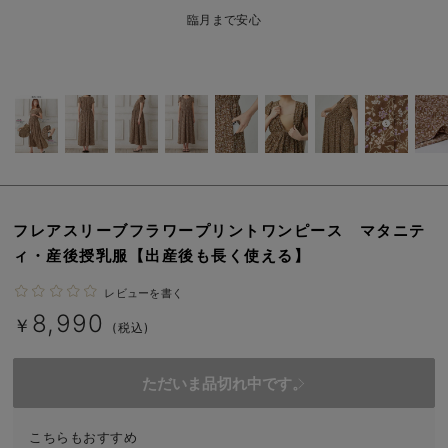
erbaviva（エルバビーバ）
臨月まで安心
安心の日本製。先輩ママが買ってよかった！本当に必要な出産準備品
ハレの日に着るANGELIEBEのセレモニー
買って正解！高評価レビューアイテム
冬に可愛いニットがお得！
親子コーデ｜ママとベビーにおすすめ！
フレアスリーブフラワープリントワンピース マタニテ
ィ・産後授乳服【出産後も長く使える】
便利な育児家電
レビューを書く
Gift Selection 出産祝い
8,990
￥
(税込)
ロンパースはいつからいつまで使う？選ぶポイントも解説！
ただいま品切れ中です。
保育園・入園準備特集
ファルスカ
こちらもおすすめ