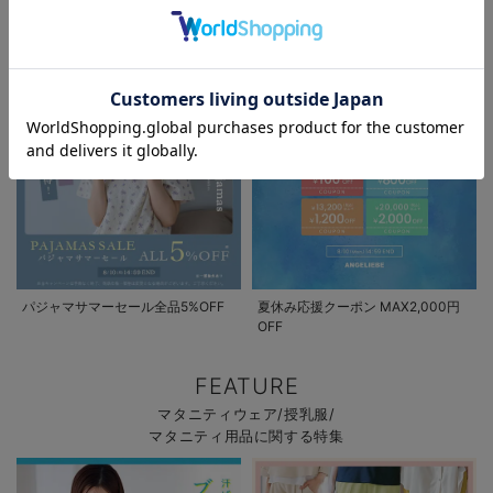
マタニティウェア/マタニティ服/授乳服の
セール / キャンペーン / クーポン情報
お気に入り商品を確認する
お買い物を続ける
カートへ進む
パジャマサマーセール全品5%OFF
夏休み応援クーポン MAX2,000円
OFF
FEATURE
マタニティウェア/授乳服/
マタニティ用品に関する特集