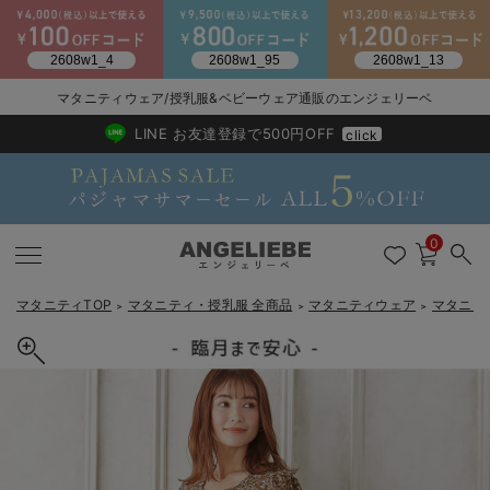
マタニティウェア/授乳服&ベビーウェア通販のエンジェリーベ
2026/NewArrival
送料495円(一部地域を除く) 7,700円以上で送料無料
LINE お友達登録で500円OFF
click
0
マタニティTOP
マタニティ・授乳服 全商品
マタニティウェア
マタニテ
＞
＞
＞
戻る
戻る
戻る
戻る
戻る
戻る
戻る
戻る
戻る
戻る
戻る
戻る
戻る
戻る
戻る
戻る
戻る
戻る
戻る
戻る
戻る
戻る
戻る
戻る
戻る
戻る
戻る
戻る
戻る
戻る
戻る
マタニティウェア全て
マタニティ 下着・インナー全て
授乳服全て
マタニティ フォーマル全て
授乳用品全て
マタニティレッグウェア全て
マタニティ ボディケア全て
アウトレット全て
特集全て
再入荷全て
送料無料アイテム全て
ブラキャミ おまとめ
【37周年祭セール】
気温差別オススメアイ
マタニティウェア お
こだわりの履き心地！
出産準備応援割全て
春のマタニティワンピ
Gift Selection 
冬の冷え対策インナー
入院準備の持ち物チェ
冬のあったか特集全て
マタニティ ワンピース
授乳ワンピース
マタニティ スーツ
妊婦用 抱き枕・授乳クッション
マタニティストッキング・タイツ
妊娠線クリーム
【アウトレット】ワンピース
抗菌防臭加工
再入荷｜インナー
授乳ブラ・マタニティブラ（マタニティインナー・産後用品）
ワンピース
【37周年祭セール】2
【15℃】3月下旬～
動きやすく着回しでき
強撚スムース(コスパ
【おまとめ割】パジャ
カジュアル
ジャケット派
マタニティパジャマ
【オフィスカジュアル
レギンスタイプ
【フォーマル】ワンピ
【ベビー】長袖
ハンカチ
快適ウェア10%OFF
セットアップ・ レイ
〜3,000円（税込）
薄くてあったか
入院してすぐ使うグッ
【冬のあったか特集】