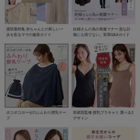
退院着特集 赤ちゃんとの新しい一
妊婦さんの為の喪服マナー 急な訃
歩を彩るママの服装ガイド
報にも慌てない。実用Q&Aガイド
ポコポコガーゼのふんわり授乳ケー
助産院監修 授乳ブラキャミ 選べる2
プ
デザイン