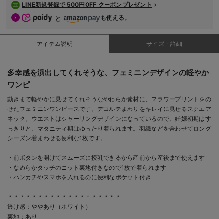
LINE新規登録で 500円OFF クーポンプレゼント
も使える。
と
アイテム説明
サイズ・詳細
多幸感を演出してくれそうな、フェミニンデザインの軽やか
ワンピ
動きまで軽やかに見せてくれそうなやわらか素材に、フラワープリントをの
せたフェミニンワンピースです。デコルテまわりをキレイに見せるスクエア
ネック。ウエストはシャーリングデザインになっているので、妊娠初期はす
っきりと、マタニティ期はゆったり着られます。羽織などを合わせてロング
シーズン着まわせる便利な1枚です。
・前ボタンを開けてスムーズに授乳できるから産前から産後まで使えます
・なめらかタッチのニット裏地付きなので1枚で着られます
・ハンカチやスマホを入れるのに便利なポケット付き
＊＊＊＊＊＊＊＊＊＊＊＊＊＊＊＊＊＊＊
透け感：ややあり（ホワイト）
裏地：あり