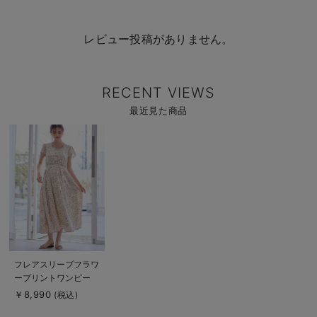
レビュー投稿がありません。
RECENT VIEWS
最近見た商品
商
品
詳
細
を
見
る
商
フレアスリーブフラワ
品
ープリントワンピー
詳
細
ス マタニティ・産後
￥8,990
(税込)
を
授乳服【出産後も長く
見
る