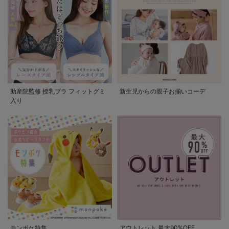
助産院監修 授乳ブラ フィットグミ
新生児からの親子お揃いコーデ
入り
モンポケ特集
アウトレット 最大90%OFF