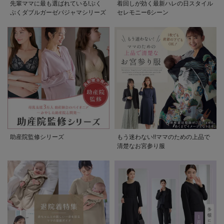
先輩ママに最も選ばれている!ぷく
着回しが効く最新ハレの日スタイル
ぷくダブルガーゼパジャマシリーズ
セレモニー6シーン
助産院監修シリーズ
もう迷わない!!ママのための上品で
清楚なお宮参り服