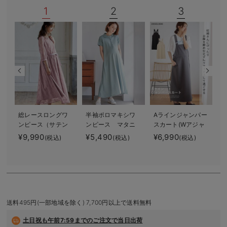
1
2
3
デロンギ
入院準備の持ち物チェック
総レースロングワ
半袖ポロマキシワ
Aラインジャンパー
ンピース（サテン
ンピース マタニ
スカート(Wアジャ
リボンベルト
ティ・授乳服【出
スター付) マタニ
¥9,990
¥5,490
¥6,990
(税込)
(税込)
(税込)
付） マタニテ
産後も長く使え
ティ・授乳服【出
¥
ィ・授乳服【出産
る】
産後も長く着られ
後も長く使える】
る】
送料495円(一部地域を除く) 7,700円以上で送料無料
土日祝も
午前7:59までのご注文で当日出荷