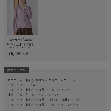
【UVカット遮蔽率
90％以上】【抗菌】
【接触冷感】前後２
¥5,990
WAYカーディガン マ
(税込)
タニティ・授乳服【出
産後も長く使える】
関連カテゴリ
マタニティ・授乳服 全商品
マタニティウェア
＞
＞
マタニティ トップス
マタニティ・授乳服 全商品
マタニティウェア
＞
＞
【使ってない】マタニティ フォーマル
マタニティ・授乳服 全商品
授乳服
授乳トップス
＞
＞
マタニティ・授乳服 全商品
マタニティレッグウェア
＞