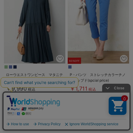
60%OFF
ローウエストワンピース マタニテ
P・パンツ ストレッチカラーチノ
ィ・産後授乳服【出産後も長く使え
クロップド(spcial price)
る】
￥9,990
￥1,711
税込
税込
1
2