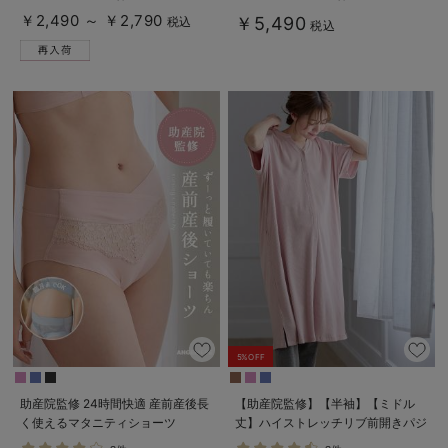
￥2,490 ～ ￥2,790
￥5,490
税込
税込
5%OFF
助産院監修 24時間快適 産前産後長
【助産院監修】【半袖】【ミドル
く使えるマタニティショーツ
丈】ハイストレッチリブ前開きパジ
ャマ マタニティ・授乳パジャマ