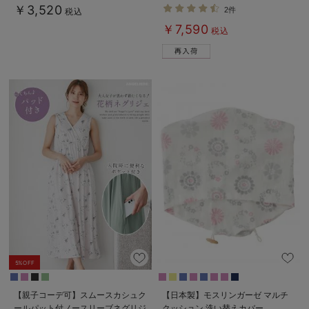
パジャマ マタニティ・授乳パジャ
￥3,520
2件
税込
マ【出産後も長く使える】
￥7,590
税込
5%OFF
【親子コーデ可】スムースカシュク
【日本製】モスリンガーゼ マルチ
ールパット付ノースリーブネグリジ
クッション 洗い替えカバー