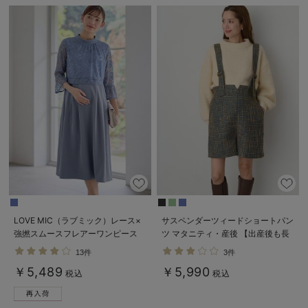
LOVE MIC（ラブミック）レース×
サスペンダーツィードショートパン
強撚スムースフレアーワンピース
ツ マタニティ・産後 【出産後も長
マタニティ・授乳服【出産後も長く
く使える】
13件
3件
使える】
￥5,489
￥5,990
税込
税込