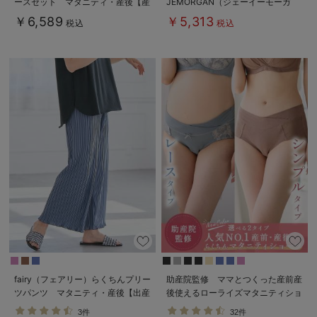
ースセット マタニティ・産後【産
JEMORGAN（ジェーイーモーガ
後も長く着れる】
ン） ギフト マタニティ・産後
￥6,589
￥5,313
税込
税込
Rosemadame（ローズマダム）
【出産後も長く使える】
fairy（フェアリー）らくちんプリー
助産院監修 ママとつくった産前産
ツパンツ マタニティ・産後【出産
後使えるローライズマタニティショ
後も長く使える】
ーツ
3件
32件