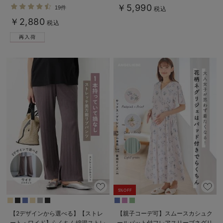
長く使える】
￥5,990
19件
税込
￥2,880
税込
5%OFF
【2デザインから選べる】【ストレ
【親子コーデ可】スムースカシュク
ート・ワイド】らくちん綿混ストレ
ールパット付フレアスリーブネグリ