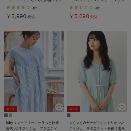
ッチリブパンツ マタニティ・産後
ジェ マタニティ・産後授乳服【出
3件
3件
【出産後も長く使える】
産後も長く着れる】
￥3,990
￥5,690
税込
税込
5%OFF
5%OFF
fairy（フェアリー）サラっと快適
ぷくぷくWガーゼウエストリボンネ
綿100%ネグリジェ マタニティ・
グリジェ マタニティ・産後【出産