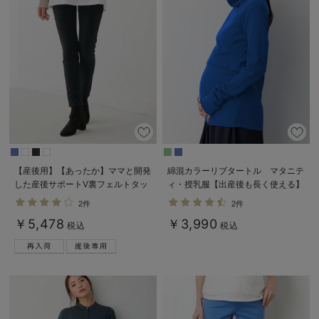
【産後用】【あったか】ママと開発
綿混カラーリブタートル マタニテ
した産後サポートV裏フェルトタッ
ィ・授乳服【出産後も長く使える】
チ起毛スキニーパンツ
2件
2件
￥5,478
￥3,990
税込
税込