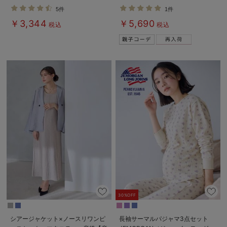
産後授乳パジャマ【出産後も長く使
後も長く使える】
5件
1件
える】
￥3,344
￥5,690
税込
税込
30%OFF
シアージャケット×ノースリワンピ
長袖サーマルパジャマ3点セット