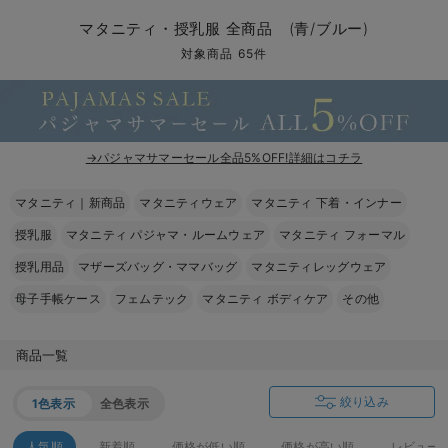
マタニティ パンツ
マタニティ ショーツ
授乳トップス
マタニティ オフィス 通勤服
授乳 ケープ
マタニティレギンス
【アウトレット】トップス・授乳トップス
透け防止
再入荷｜アウター
トップス
【37周年祭セール】4
【〜10℃】3月中旬
涼しくて可愛い「ワン
デニム
きれいめトップス派
マタニティインナー
【オフィスカジュアル
パンツタイプ
【フォーマル】ボトム
【ベビー】半袖
2WAYオール
Aライン ・フレアワ
〜5,000円（税込）
綿混素材
赤ちゃんへ使うもの
【冬のあったか特集】
マタニティ・授乳服 全商品 (青/ブルー)
マタニティ スカート
妊婦帯・腹帯・産前ガードル
マタニティ ドレス（結婚式・お呼ばれ）
【アウトレット】ボトムス
見えてもカワイイ
パンツ
レギンス
きれいめスカート派
ベビー
【フォーマル】トップ
【ベビー】グッズ
コンビ肌着
Iライン ・タイトシ
〜10,000円（税込）
腹巻・ひざ上パンツ
産後に使うグッズ
【冬のあったか特集】
対象商品 65件
マタニティ トップス
マタニティ 授乳 キャミソール
マタニティ フォーマル パンツ・ボトムス
【アウトレット】パジャマ
コットン素材
スカート
オフィス
きれいめ美脚パンツ派
短肌着
快適ウェア10%OFF
ジャンパースカート/
10,001円（税込）〜
保温&リカバリー
【冬のあったか特集】
マタニティ アウター（コート）・ママコート
産褥ショーツ
【アウトレット】インナー
冷房対策
パジャマ
ツィード派
セット
ワーク・オフィス
女の子におススメのギ
レギンス・タイツ
→パジャマサマーセール全品5%OFF!詳細はコチラ
骨盤・マタニティベルト （妊娠中・産後）
【アウトレット】ベビー
接触冷感素材
インナー
MAX55%OFF ブラッ
王道シンプル派
カジュアル
男の子におススメのギ
カップ付きインナー
マタニティ｜新商品
マタニティウェア
マタニティ 下着・インナー
産後 ガードル インナー
Tシャツブラ
雑貨
セットアップ派
フォーマル / オケー
定番ギフト
あったか度◎
授乳服
マタニティ パジャマ・ルームウェア
マタニティ フォーマル
マタニティ 腹巻き
ブラトップ
ベビー
あったかアイテム｜ベ
もらって嬉しいギフト
裏起毛素材
授乳用品
マザーズバッグ・ママバッグ
マタニティレッグウェア
母子手帳ケース
フェムテック
マタニティ ボディケア
その他
親子セット
かわいくておもしろい
快適機能ウェア特集 トップス
何枚あっても嬉しいア
商品一覧
快適機能ウェア特集 ボトムス
長く使えるアイテム
絞り込み
1色表示
全色表示
快適機能ウェア特集 パジャマ
お部屋映えアイテム
人気順
新着順
価格が低い順
価格が高い順
レビュー