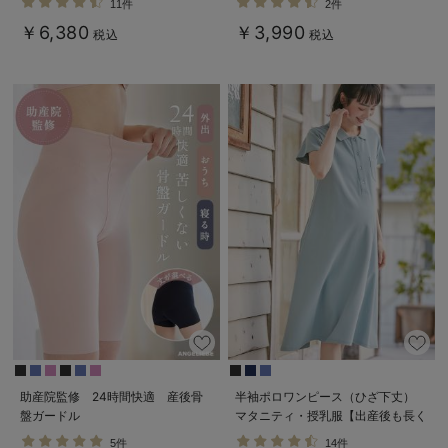
11件
2件
る】
￥6,380
￥3,990
税込
税込
助産院監修 24時間快適 産後骨
半袖ポロワンピース（ひざ下丈）
盤ガードル
マタニティ・授乳服【出産後も長く
使える】
5件
14件