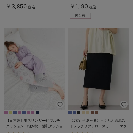
￥3,850
￥1,190
税込
税込
【日本製】モスリンガーゼ マルチ
【2丈から選べる】らくちん綿混ス
クッション 抱き枕 授乳クッショ
トレッチリブナロースカート マタ
ン
ニティ・産後【出産後も長く使え