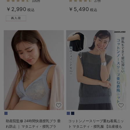
105件
27件
乳ブラ
デロンギ
￥2,990
￥5,490
税込
税込
入院準備の持ち物チェック
助産院監修 24時間快適授乳ブラ 垂
コットンノースリーブ重ね着風ニッ
れ防止 ｜ マタニティ・授乳ブラ
ト マタニティ・授乳服 【出産後も