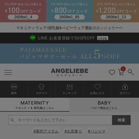
マタニティウェア/授乳服&ベビーウェア通販のエンジェリーベ
2026/NewArrival
送料495円(一部地域を除く) 7,700円以上で送料無料
LINE お友達登録で500円OFF
click
0
新作
カテゴリ
ランキング
お気に入り
ログイン
MATERNITY
BABY
戻る
戻る
戻る
戻る
戻る
戻る
戻る
戻る
戻る
戻る
戻る
戻る
戻る
戻る
戻る
戻る
戻る
戻る
戻る
戻る
戻る
戻る
戻る
戻る
戻る
戻る
戻る
戻る
戻る
戻る
戻る
カートに入れる
マタニティ & 授乳服はこちら
ベビー用品はこちら
マタニティウェア全て
マタニティ 下着・インナー全て
授乳服全て
マタニティ フォーマル全て
授乳用品全て
マタニティレッグウェア全て
マタニティ ボディケア全て
アウトレット全て
特集全て
再入荷全て
送料無料アイテム全て
ブラキャミ おまとめ
【37周年祭セール】
気温差別オススメアイ
マタニティウェア お
こだわりの履き心地！
出産準備応援割全て
春のマタニティワンピ
Gift Selection 
冬の冷え対策インナー
入院準備の持ち物チェ
冬のあったか特集全て
閉じる
マタニティ ワンピース
授乳ワンピース
マタニティ スーツ
妊婦用 抱き枕・授乳クッション
マタニティストッキング・タイツ
妊娠線クリーム
【アウトレット】ワンピース
抗菌防臭加工
再入荷｜インナー
授乳ブラ・マタニティブラ（マタニティインナー・産後用品）
ワンピース
【37周年祭セール】2
【15℃】3月下旬～
動きやすく着回しでき
強撚スムース(コスパ
【おまとめ割】パジャ
カジュアル
ジャケット派
マタニティパジャマ
【オフィスカジュアル
レギンスタイプ
【フォーマル】ワンピ
【ベビー】長袖
ハンカチ
快適ウェア10%OFF
セットアップ・ レイ
〜3,000円（税込）
薄くてあったか
入院してすぐ使うグッ
【冬のあったか特集】
#新作アイテム
#お宮参り
#パジャマ