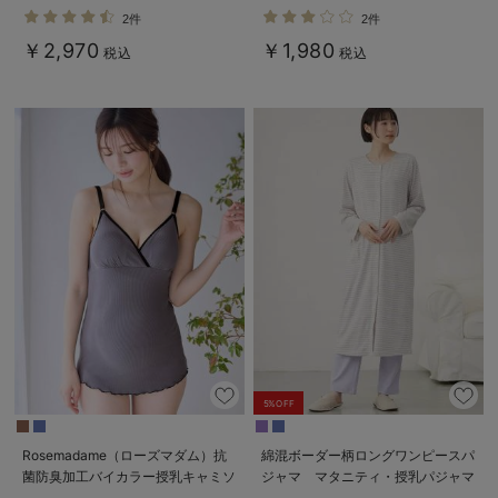
ス
ラ
2件
2件
￥2,970
￥1,980
税込
税込
5%OFF
Rosemadame（ローズマダム）抗
綿混ボーダー柄ロングワンピースパ
菌防臭加工バイカラー授乳キャミソ
ジャマ マタニティ・授乳パジャマ
ール
【出産後も長く使える】fairy（フェ