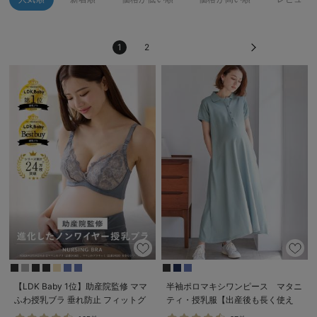
erbaviva（エルバビーバ）
安心の日本製。先輩ママが買ってよかった！本当に必要な出産準備品
1
2
ハレの日に着るANGELIEBEのセレモニー
買って正解！高評価レビューアイテム
冬に可愛いニットがお得！
親子コーデ｜ママとベビーにおすすめ！
便利な育児家電
Gift Selection 出産祝い
ロンパースはいつからいつまで使う？選ぶポイントも解説！
保育園・入園準備特集
【LDK Baby 1位】助産院監修 ママ
半袖ポロマキシワンピース マタニ
ふわ授乳ブラ 垂れ防止 フィットグ
ティ・授乳服【出産後も長く使え
ファルスカ
ミ ノンワイヤー ｜ マタニティ・授
る】