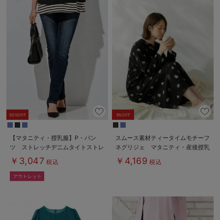
50%OFF
5%OFF
【マタニティ・授乳服】P・パン
スムース素材ティータイムモチーフ
ツ ストレッチデニムタイトストレ
ネグリジェ マタニティ・産後授乳
ート
服【出産後も長く使える】
￥3,047
￥4,169
税込
税込
Rosemadame（ローズマダム）