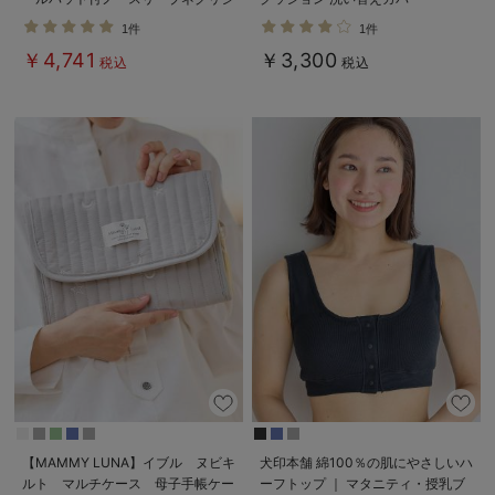
ェ マタニティ・産後授乳服【出産
1件
1件
後も長く使える】
￥4,741
￥3,300
税込
税込
【MAMMY LUNA】イブル ヌビキ
犬印本舗 綿100％の肌にやさしいハ
ルト マルチケース 母子手帳ケー
ーフトップ ｜ マタニティ・授乳ブ