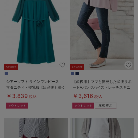
50%OFF
40%OFF
シアーソフトIラインワンピース
【産後用】ママと開発した産後サポ
マタニティ・授乳服【出産後も長く
ートVパンツハイストレッチスキニ
使える】
ー
￥3,839
￥3,616
税込
税込