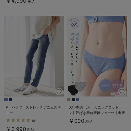
￥4,990
税込
P・パンツ ストレッチデニムスキ
犬印本舗 【オーガニックコット
ニー
ン】浅ばき産前産後ショーツ【出産
後も長く使える】
￥990
5件
税込
￥6,990
税込