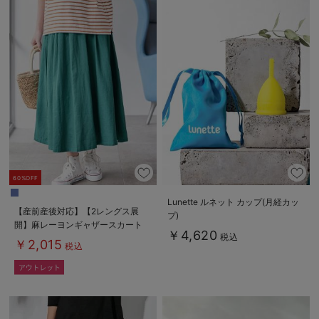
60%OFF
Lunette ルネット カップ(月経カッ
【産前産後対応】【2レングス展
プ)
開】麻レーヨンギャザースカート
￥4,620
税込
【出産後も長く使える】
￥2,015
税込