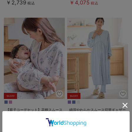
￥2,739
￥4,075
税込
税込
アリー）
5%OFF
5%OFF
【親子コーデセット】花柄スムース
綿混やわらかスムース切替ギャザー
カシュクールパッド付半袖ネグリジ
パジャマ マタニティ・授乳パジャ
ェ＆2wayオール 出産準備 ギフ
マ【出産後も長く使える】
￥5,690
2件
税込
ト マタニティ・産後
￥8,350