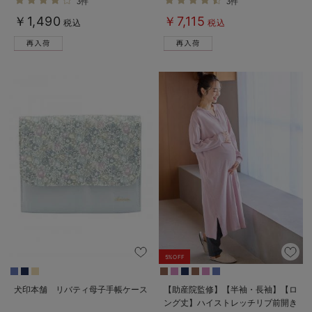
3件
3件
【出産後も長く使える】
￥1,490
￥7,115
税込
税込
5%OFF
犬印本舗 リバティ母子手帳ケース
【助産院監修】【半袖・長袖】【ロ
ング丈】ハイストレッチリブ前開き