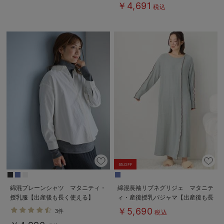
￥4,691
税込
5%OFF
綿混プレーンシャツ マタニティ・
綿混長袖リブネグリジェ マタニテ
授乳服【出産後も長く使える】
ィ・産後授乳パジャマ【出産後も長
く使える】
￥5,690
3件
税込