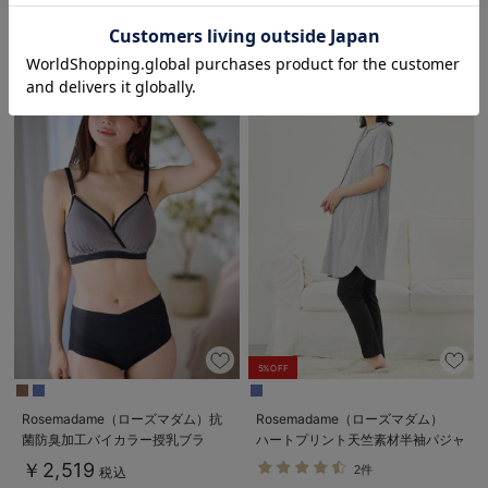
税込
お気に入り商品を確認する
5%OFF
Rosemadame（ローズマダム）抗
Rosemadame（ローズマダム）
菌防臭加工バイカラー授乳ブラ
ハートプリント天竺素材半袖パジャ
マ マタニティ・産後授乳パジャマ
￥2,519
2件
税込
【出産後も長く使える】