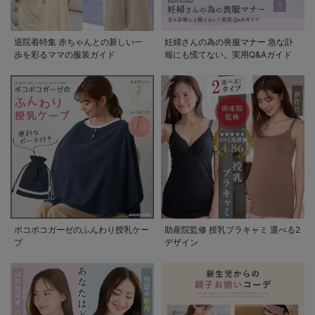
退院着特集 赤ちゃんとの新しい一
妊婦さんの為の喪服マナー 急な訃
歩を彩るママの服装ガイド
報にも慌てない。実用Q&Aガイド
ポコポコガーゼのふんわり授乳ケー
助産院監修 授乳ブラキャミ 選べる2
プ
デザイン