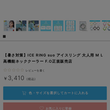
erbaviva（エルバビーバ）
安心の日本製。先輩ママが買ってよかった！本当に必要な出産準備品
ハレの日に着るANGELIEBEのセレモニー
買って正解！高評価レビューアイテム
冬に可愛いニットがお得！
親子コーデ｜ママとベビーにおすすめ！
【暑さ対策】ICE RING suo アイスリング 大人用 M L
高機能ネッククーラー F.O正規販売店
便利な育児家電
レビューを書く
Gift Selection 出産祝い
3,410
￥
(税込)
ロンパースはいつからいつまで使う？選ぶポイントも解説！
色・サイズを選択して
カートに入れる
保育園・入園準備特集
ファルスカ
お気に入りに登録