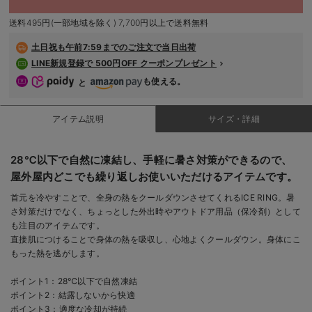
デロンギ
送料495円(一部地域を除く) 7,700円以上で送料無料
入院準備の持ち物チェック
土日祝も
午前7:59までのご注文で当日出荷
LINE新規登録で 500円OFF クーポンプレゼント
も使える。
と
アイテム説明
サイズ・詳細
28℃以下で自然に凍結し、手軽に暑さ対策ができるので、
屋外屋内どこでも繰り返しお使いいただけるアイテムです。
首元を冷やすことで、全身の熱をクールダウンさせてくれるICE RING。暑
さ対策だけでなく、ちょっとした外出時やアウトドア用品（保冷剤）として
も注目のアイテムです。
直接肌につけることで身体の熱を吸収し、心地よくクールダウン。身体にこ
もった熱を逃がします。
ポイント1：28℃以下で自然凍結
ポイント2：結露しないから快適
ポイント3：適度な冷却が持続