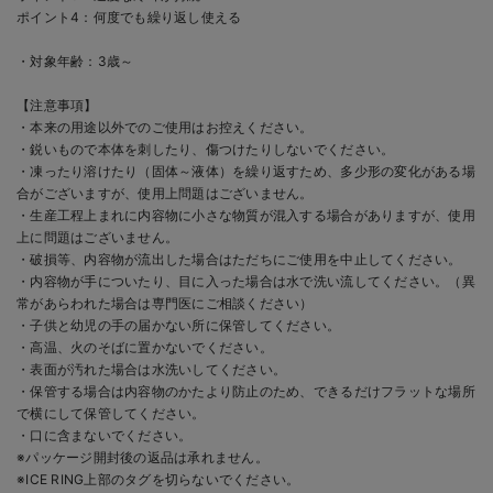
ポイント4：何度でも繰り返し使える
・対象年齢：3歳～
【注意事項】
・本来の用途以外でのご使用はお控えください。
・鋭いもので本体を刺したり、傷つけたりしないでください。
・凍ったり溶けたり（固体～液体）を繰り返すため、多少形の変化がある場
合がございますが、使用上問題はございません。
・生産工程上まれに内容物に小さな物質が混入する場合がありますが、使用
上に問題はございません。
・破損等、内容物が流出した場合はただちにご使用を中止してください。
・内容物が手についたり、目に入った場合は水で洗い流してください。（異
常があらわれた場合は専門医にご相談ください）
・子供と幼児の手の届かない所に保管してください。
・高温、火のそばに置かないでください。
・表面が汚れた場合は水洗いしてください。
・保管する場合は内容物のかたより防止のため、できるだけフラットな場所
で横にして保管してください。
・口に含まないでください。
※パッケージ開封後の返品は承れません。
※ICE RING上部のタグを切らないでください。