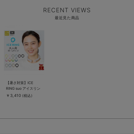
RECENT VIEWS
最近見た商品
商
品
詳
細
を
見
る
商
【暑さ対策】ICE
品
RING suo アイスリン
詳
細
グ 大人用 M L 高機能
￥3,410
(税込)
を
ネッククーラー F.O正
見
る
規販売店