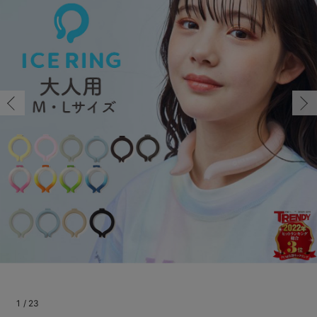
マタニティ パンツ
マタニティ ショーツ
授乳トップス
マタニティ オフィス 通勤服
授乳 ケープ
マタニティレギンス
【アウトレット】トップス・授乳トップス
透け防止
再入荷｜アウター
トップス
【37周年祭セール】4
【〜10℃】3月中旬
涼しくて可愛い「ワン
デニム
きれいめトップス派
マタニティインナー
【オフィスカジュアル
パンツタイプ
【フォーマル】ボトム
【ベビー】半袖
2WAYオール
Aライン ・フレアワ
〜5,000円（税込）
綿混素材
赤ちゃんへ使うもの
【冬のあったか特集】
-/残り1点
マタニティ スカート
妊婦帯・腹帯・産前ガードル
マタニティ ドレス（結婚式・お呼ばれ）
【アウトレット】ボトムス
見えてもカワイイ
パンツ
レギンス
きれいめスカート派
ベビー
【フォーマル】トップ
【ベビー】グッズ
コンビ肌着
Iライン ・タイトシ
〜10,000円（税込）
腹巻・ひざ上パンツ
産後に使うグッズ
【冬のあったか特集】
-/残り1点
￥3,410
マタニティ トップス
マタニティ 授乳 キャミソール
マタニティ フォーマル パンツ・ボトムス
【アウトレット】パジャマ
コットン素材
スカート
オフィス
きれいめ美脚パンツ派
短肌着
快適ウェア10%OFF
ジャンパースカート/
10,001円（税込）〜
保温&リカバリー
【冬のあったか特集】
カートに入れる
マタニティ アウター（コート）・ママコート
産褥ショーツ
【アウトレット】インナー
冷房対策
パジャマ
ツィード派
セット
ワーク・オフィス
女の子におススメのギ
レギンス・タイツ
ブラック（Ｍ）
骨盤・マタニティベルト （妊娠中・産後）
【アウトレット】ベビー
接触冷感素材
インナー
MAX55%OFF ブラッ
王道シンプル派
カジュアル
男の子におススメのギ
カップ付きインナー
産後 ガードル インナー
Tシャツブラ
雑貨
セットアップ派
フォーマル / オケー
定番ギフト
あったか度◎
閉じる
マタニティ 腹巻き
ブラトップ
ベビー
あったかアイテム｜ベ
もらって嬉しいギフト
裏起毛素材
親子セット
かわいくておもしろい
快適機能ウェア特集 トップス
何枚あっても嬉しいア
快適機能ウェア特集 ボトムス
長く使えるアイテム
快適機能ウェア特集 パジャマ
お部屋映えアイテム
1
/
23