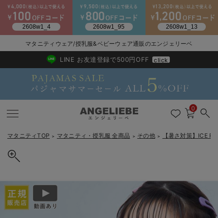
マタニティウェア/授乳服&ベビーウェア通販のエンジェリーベ
2026/NewArrival
送料495円(一部地域を除く) 7,700円以上で送料無料
LINE お友達登録で500円OFF
click
0
マタニティTOP
マタニティ・授乳服 全商品
その他
【暑さ対策】ICE RI
＞
＞
＞
戻る
戻る
戻る
戻る
戻る
戻る
戻る
戻る
戻る
戻る
戻る
戻る
戻る
戻る
戻る
戻る
戻る
戻る
戻る
戻る
戻る
戻る
戻る
戻る
戻る
戻る
戻る
戻る
戻る
戻る
戻る
カートに入れる
マタニティウェア全て
マタニティ 下着・インナー全て
授乳服全て
マタニティ フォーマル全て
授乳用品全て
マタニティレッグウェア全て
マタニティ ボディケア全て
アウトレット全て
特集全て
再入荷全て
送料無料アイテム全て
ブラキャミ おまとめ
【37周年祭セール】
気温差別オススメアイ
マタニティウェア お
こだわりの履き心地！
出産準備応援割全て
春のマタニティワンピ
Gift Selection 
冬の冷え対策インナー
入院準備の持ち物チェ
冬のあったか特集全て
【暑さ対策】ICE RING suo アイスリング 大人用 M L 高機能ネックク
マタニティ ワンピース
授乳ワンピース
マタニティ スーツ
妊婦用 抱き枕・授乳クッション
マタニティストッキング・タイツ
妊娠線クリーム
【アウトレット】ワンピース
抗菌防臭加工
再入荷｜インナー
授乳ブラ・マタニティブラ（マタニティインナー・産後用品）
ワンピース
【37周年祭セール】2
【15℃】3月下旬～
動きやすく着回しでき
強撚スムース(コスパ
【おまとめ割】パジャ
カジュアル
ジャケット派
マタニティパジャマ
【オフィスカジュアル
レギンスタイプ
【フォーマル】ワンピ
【ベビー】長袖
ハンカチ
快適ウェア10%OFF
セットアップ・ レイ
〜3,000円（税込）
薄くてあったか
入院してすぐ使うグッ
【冬のあったか特集】
ーラー F.O正規販売店