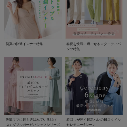
初夏の快適インナー特集
春夏を快適に過ごせるマタニティパ
ンツ特集
先輩ママに最も選ばれている!ぷく
着回しが効く最新ハレの日スタイル
ぷくダブルガーゼパジャマシリーズ
セレモニー6シーン