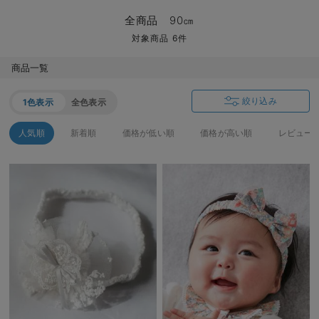
マタニティ パンツ
マタニティ ショーツ
授乳トップス
マタニティ オフィス 通勤服
授乳 ケープ
マタニティレギンス
【アウトレット】トップス・授乳トップス
透け防止
再入荷｜アウター
トップス
【37周年祭セール】4
【〜10℃】3月中旬
涼しくて可愛い「ワン
デニム
きれいめトップス派
マタニティインナー
【オフィスカジュアル
パンツタイプ
【フォーマル】ボトム
【ベビー】半袖
2WAYオール
Aライン ・フレアワ
〜5,000円（税込）
綿混素材
赤ちゃんへ使うもの
【冬のあったか特集】
全商品 90㎝
マタニティ スカート
妊婦帯・腹帯・産前ガードル
マタニティ ドレス（結婚式・お呼ばれ）
【アウトレット】ボトムス
見えてもカワイイ
パンツ
レギンス
きれいめスカート派
ベビー
【フォーマル】トップ
【ベビー】グッズ
コンビ肌着
Iライン ・タイトシ
〜10,000円（税込）
腹巻・ひざ上パンツ
産後に使うグッズ
【冬のあったか特集】
対象商品 6件
マタニティ トップス
マタニティ 授乳 キャミソール
マタニティ フォーマル パンツ・ボトムス
【アウトレット】パジャマ
コットン素材
スカート
オフィス
きれいめ美脚パンツ派
短肌着
快適ウェア10%OFF
ジャンパースカート/
10,001円（税込）〜
保温&リカバリー
【冬のあったか特集】
商品一覧
マタニティ アウター（コート）・ママコート
産褥ショーツ
【アウトレット】インナー
冷房対策
パジャマ
ツィード派
セット
ワーク・オフィス
女の子におススメのギ
レギンス・タイツ
絞り込み
1色表示
全色表示
骨盤・マタニティベルト （妊娠中・産後）
【アウトレット】ベビー
接触冷感素材
インナー
MAX55%OFF ブラッ
王道シンプル派
カジュアル
男の子におススメのギ
カップ付きインナー
人気順
新着順
価格が低い順
価格が高い順
レビュー
産後 ガードル インナー
Tシャツブラ
雑貨
セットアップ派
フォーマル / オケー
定番ギフト
あったか度◎
マタニティ 腹巻き
ブラトップ
ベビー
あったかアイテム｜ベ
もらって嬉しいギフト
裏起毛素材
親子セット
かわいくておもしろい
快適機能ウェア特集 トップス
何枚あっても嬉しいア
快適機能ウェア特集 ボトムス
長く使えるアイテム
快適機能ウェア特集 パジャマ
お部屋映えアイテム