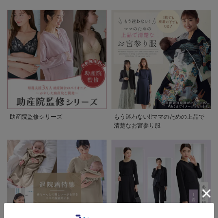
助産院監修シリーズ
もう迷わない!!ママのための上品で
清楚なお宮参り服