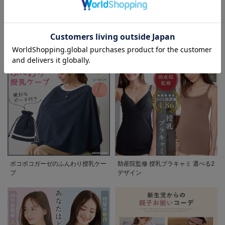
お気に入り商品を確認する
退院着特集 赤ちゃんとの新しい一
妊婦さんの為の喪服マナー 急な訃
歩を彩るママの服装ガイド
報にも慌てない。実用Q&Aガイド
ポコポコガーゼのふんわり授乳ケー
助産院監修 授乳ブラキャミ 選べる2
プ
デザイン