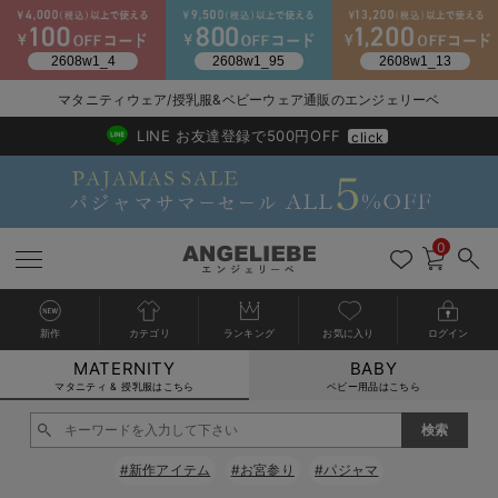
2026/NewArrival
送料495円(一部地域を除く) 7,700円以上で送料無料
マタニティウェア/授乳服&ベビーウェア通販のエンジェリーベ
LINE お友達登録で500円OFF
click
0
新作
カテゴリ
ランキング
お気に入り
ログイン
MATERNITY
BABY
戻る
戻る
戻る
戻る
戻る
戻る
戻る
戻る
戻る
戻る
戻る
戻る
戻る
戻る
戻る
戻る
戻る
戻る
戻る
戻る
戻る
戻る
戻る
戻る
戻る
戻る
戻る
戻る
戻る
戻る
戻る
カートに入れる
マタニティ & 授乳服はこちら
ベビー用品はこちら
マタニティウェア全て
マタニティ 下着・インナー全て
授乳服全て
マタニティ フォーマル全て
授乳用品全て
マタニティレッグウェア全て
マタニティ ボディケア全て
アウトレット全て
特集全て
再入荷全て
送料無料アイテム全て
ブラキャミ おまとめ
【37周年祭セール】
気温差別オススメアイ
マタニティウェア お
こだわりの履き心地！
出産準備応援割全て
春のマタニティワンピ
Gift Selection 
冬の冷え対策インナー
入院準備の持ち物チェ
冬のあったか特集全て
閉じる
マタニティ ワンピース
授乳ワンピース
マタニティ スーツ
妊婦用 抱き枕・授乳クッション
マタニティストッキング・タイツ
妊娠線クリーム
【アウトレット】ワンピース
抗菌防臭加工
再入荷｜インナー
授乳ブラ・マタニティブラ（マタニティインナー・産後用品）
ワンピース
【37周年祭セール】2
【15℃】3月下旬～
動きやすく着回しでき
強撚スムース(コスパ
【おまとめ割】パジャ
カジュアル
ジャケット派
マタニティパジャマ
【オフィスカジュアル
レギンスタイプ
【フォーマル】ワンピ
【ベビー】長袖
ハンカチ
快適ウェア10%OFF
セットアップ・ レイ
〜3,000円（税込）
薄くてあったか
入院してすぐ使うグッ
【冬のあったか特集】
#新作アイテム
#お宮参り
#パジャマ