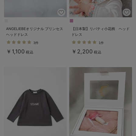
erbaviva（エルバビーバ）
安心の日本製。先輩ママが買ってよかった！本当に必要な出産準備品
ANGELIEBEオリジナル プリンセス
【日本製】リバティ小花柄 ヘッド
ハレの日に着るANGELIEBEのセレモニー
ヘッドドレス
ドレス
買って正解！高評価レビューアイテム
3件
1件
￥1,100
￥2,200
税込
税込
冬に可愛いニットがお得！
親子コーデ｜ママとベビーにおすすめ！
便利な育児家電
Gift Selection 出産祝い
ロンパースはいつからいつまで使う？選ぶポイントも解説！
保育園・入園準備特集
ファルスカ