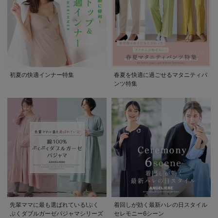
初夏の快適インナー特集
春夏を快適に過ごせるマタニティパ
ンツ特集
先輩ママに最も選ばれている!ぷく
着回しが効く最新ハレの日スタイル
ぷくダブルガーゼパジャマシリーズ
セレモニー6シーン