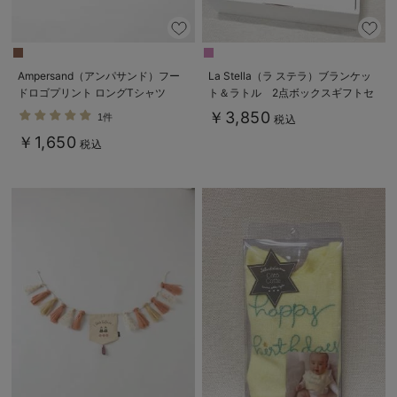
デロンギ
入院準備の持ち物チェック
Ampersand（アンパサンド）フー
La Stella（ラ ステラ）ブランケッ
ドロゴプリント ロングTシャツ
ト＆ラトル 2点ボックスギフトセ
ット
￥3,850
1件
税込
￥1,650
税込