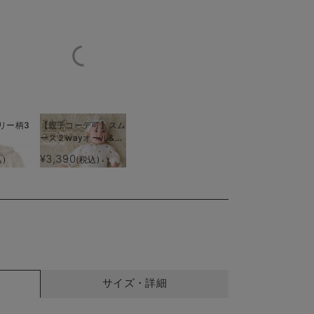
リー柄3
【親子コーデ可】スム
ース２wayオール&帽
子セット
¥3,390
)
(税込)
ールとしても使えます
スナップボタンで
サイズ・詳細