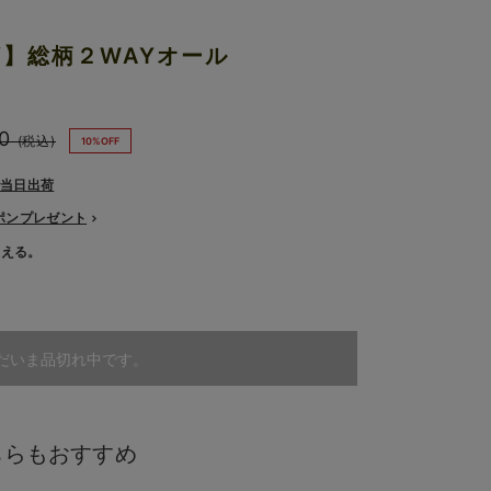
）
AY】総柄２WAYオール
0
(税込)
10%OFF
で当日出荷
ーポンプレゼント
使える。
だいま品切れ中です。
ちらもおすすめ