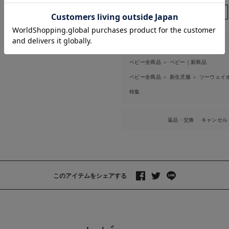
お気に入り商品を確認する
お買い物を続ける
カートへ進む
商品は以下にも掲載されています
ベビー全商品
ベビー｜新商品
＞
ベビー全商品
新生児服
ツーウェイオ
＞
＞
特集
返品・交換
キャンセル
このアイテムをシェアする
>