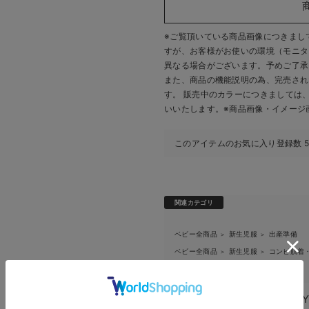
※ご覧頂いている商品画像につきまし
すが、
お客様がお使いの環境（モニタ
異なる場合がございます。予めご了承
また、商品の機能説明の為、完売され
す。 販売中のカラーにつきましては
いいたします。
※商品画像・イメージ
このアイテムのお気に入り登録数
関連カテゴリ
ベビー全商品
新生児服
出産準備
＞
＞
ベビー全商品
新生児服
コンビ肌着
＞
＞
ベビー全商品
セレモニードレス
＞
ブランド：
MAKE YOUR 