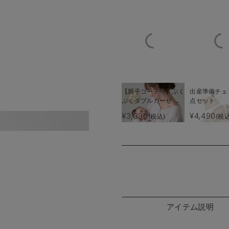
【親子コーデ可】ぷく
出産準備チェ
ぷくダブルガーゼ ツ
点セット
ーウェイオール
¥3,390
¥4,490
(税込)
(税込
（2wayオール） ロン
内股のスナップをとめてオ
パース
アイテム説明