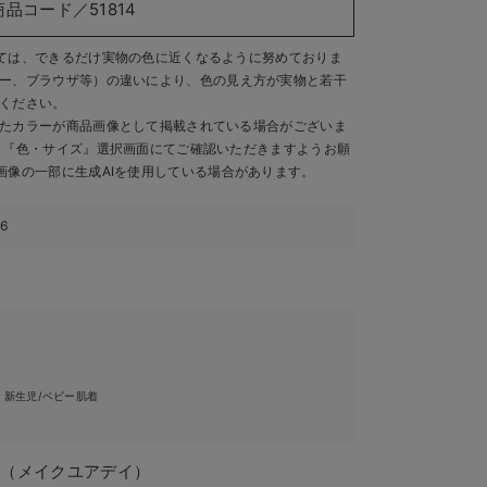
商品コード／51814
ては、できるだけ実物の色に近くなるように努めておりま
ー、ブラウザ等）の違いにより、色の見え方が実物と若干
ください。
たカラーが商品画像として掲載されている場合がございま
、『色・サイズ』選択画面にてご確認いただきますようお願
画像の一部に生成AIを使用している場合があります。
56
・新生児/ベビー肌着
DAY（メイクユアデイ）