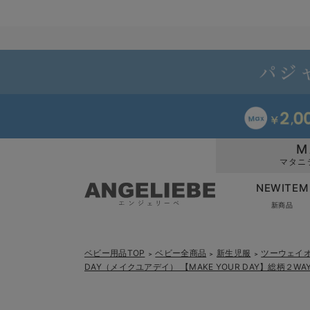
M
マタニ
NEWITEM
新商品
ベビー用品TOP
ベビー全商品
新生児服
ツーウェイオ
＞
＞
＞
DAY（メイクユアデイ） 【MAKE YOUR DAY】総柄２WA