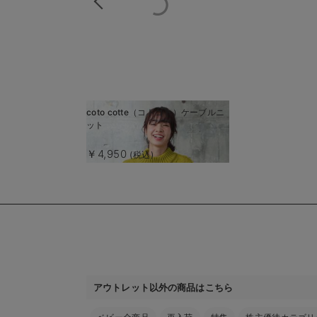
商
coto cotte（コトコト）ケーブルニ
商
ット
品
品
詳
詳
￥4,950
(税込)
細
細
を
を
見
見
る
る
アウトレット以外の商品はこちら