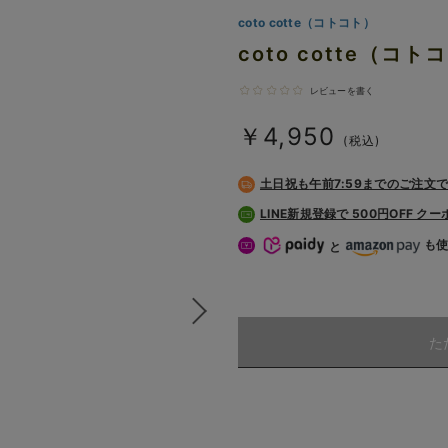
coto cotte（コトコト）
coto cotte（
レビューを書く
￥4,950
(税込)
土日祝も
午前7:59までのご注文
LINE新規登録で 500円OFF ク
も
と
た