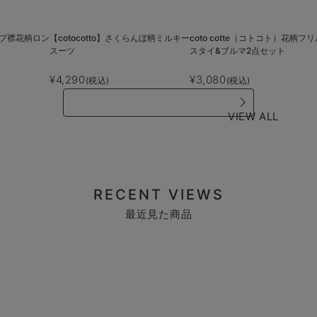
ラップ襟花柄ロン
【cotocotto】さくらんぼ柄ミルキー
coto cotte（コトコト）花柄フリ
スーツ
スタイ&ブルマ2点セット
¥4,290
¥3,080
(税込)
(税込)
VIEW ALL
RECENT VIEWS
最近見た商品