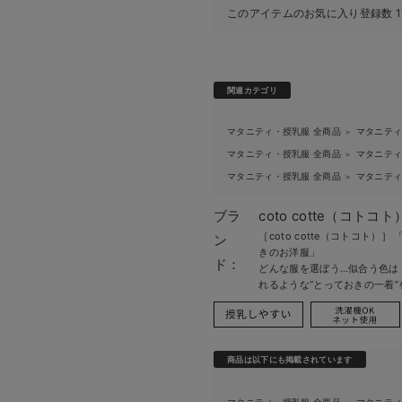
このアイテムのお気に入り登録数
1
関連カテゴリ
マタニティ・授乳服 全商品
マタニテ
＞
マタニティ・授乳服 全商品
マタニテ
＞
マタニティ・授乳服 全商品
マタニテ
＞
ブラ
coto cotte（コトコト
［coto cotte（コトコト
ン
きのお洋服」
ド：
どんな服を選ぼう…似合う色は
れるような“とっておきの一着
商品は以下にも掲載されています