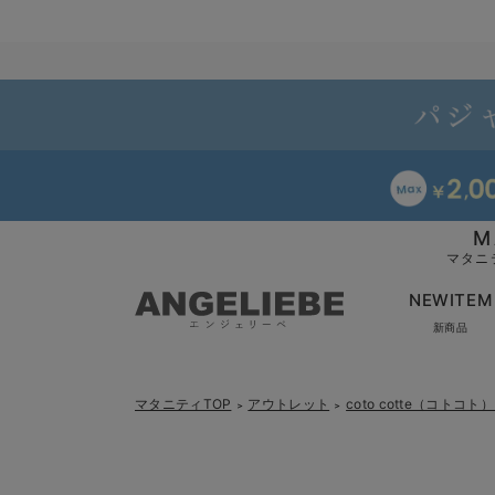
M
マタニ
NEWITEM
新商品
マタニティTOP
アウトレット
coto cotte（コトコ
＞
＞