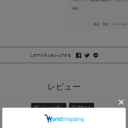
マタニティ・授乳服 全商品
マタニテ
＞
特集
返品・交換
キャンセル
このアイテムをシェアする
>
レビュー
レビューを書く
質問する