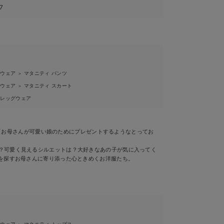
7
ィウェア
マタニティ パンツ
＞
ィウェア
マタニティ スカート
＞
ィレッグウェア
）
）］ 「お母さんが可愛い娘のためにプレゼントするようなとってお
？可愛く見えるシルエットは？大好きなあの子が気に入ってく
”を探すお母さんに寄り添った心ときめくお洋服たち。