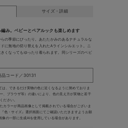
サイズ・詳細
ル編み。ベビーとペアルックも楽しめます
からの季節にぴったり。あたたかみのあるナチュラルな
イドに無地の切り替えを入れたAラインシルエット。ニ
大きくなってもゆったり着られます。同シリーズのベビ
。
っくりニット
商品コード／30131
ては、できるだけ実物の色に近くなるように努めておりま
ー、ブラウザ等）の違いにより、色の見え方が実物と若干
ください。
たカラーが商品画像として掲載されている場合がございま
、『色・サイズ』選択画面にてご確認いただきますようお願
画像の一部に生成AIを使用している場合があります。