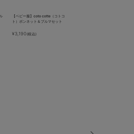
ル
【ベビー服】coto cotte（コトコ
ト）ボンネット＆ブルマセット
¥3,190
(税込)