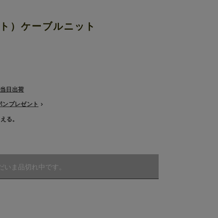
コトコト）ケーブルニット
で当日出荷
ーポンプレゼント
使える。
だいま品切れ中です。