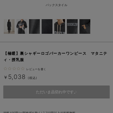
erbaviva（エルバビーバ）
バックスタイル
安心の日本製。先輩ママが買ってよかった！本当に必要な出産準備品
ハレの日に着るANGELIEBEのセレモニー
買って正解！高評価レビューアイテム
冬に可愛いニットがお得！
【極暖】裏シャギーロゴパーカーワンピース マタニテ
親子コーデ｜ママとベビーにおすすめ！
ィ・授乳服
便利な育児家電
レビューを書く
5,038
Gift Selection 出産祝い
￥
(税込)
ロンパースはいつからいつまで使う？選ぶポイントも解説！
ただいま品切れ中です。
保育園・入園準備特集
ファルスカ
送料495円(一部地域を除く) 7,700円以上で送料無料