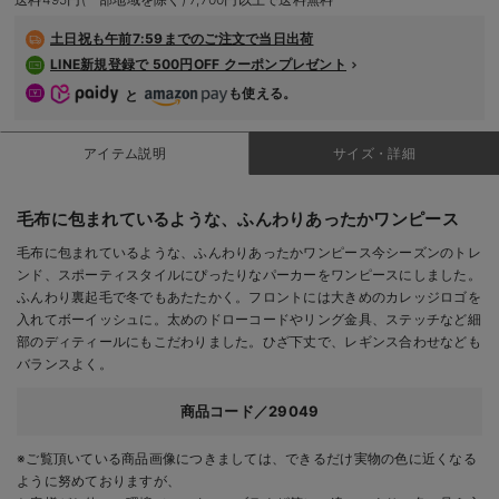
デロンギ
土日祝も
午前7:59までのご注文で当日出荷
LINE新規登録で 500円OFF クーポンプレゼント
入院準備の持ち物チェック
も使える。
と
アイテム説明
サイズ・詳細
毛布に包まれているような、ふんわりあったかワンピース
毛布に包まれているような、ふんわりあったかワンピース今シーズンのトレ
ンド、スポーティスタイルにぴったりなパーカーをワンピースにしました。
ふんわり裏起毛で冬でもあたたかく。フロントには大きめのカレッジロゴを
入れてボーイッシュに。太めのドローコードやリング金具、ステッチなど細
部のディティールにもこだわりました。ひざ下丈で、レギンス合わせなども
バランスよく。
商品コード／29049
※ご覧頂いている商品画像につきましては、できるだけ実物の色に近くなる
ように努めておりますが、