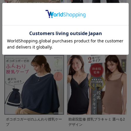
お気に入り商品を確認する
お買い物を続ける
カートへ進む
退院着特集 赤ちゃんとの新しい一
妊婦さんの為の喪服マナー 急な訃
歩を彩るママの服装ガイド
報にも慌てない。実用Q&Aガイド
ポコポコガーゼのふんわり授乳ケー
助産院監修 授乳ブラキャミ 選べる2
プ
デザイン