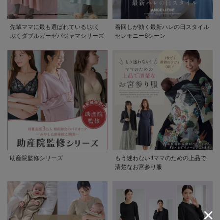
先輩ママに最も選ばれている!ぷく
着回しが効く最新ハレの日スタイル
ぷくダブルガーゼパジャマシリーズ
セレモニー6シーン
助産院監修シリーズ
もう迷わない!!ママのための上品で
清楚なお宮参り服