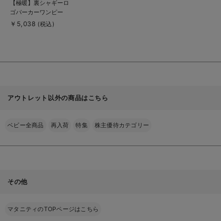
商
【極暖】裏シャギーロ
品
ゴパーカーワンピー
詳
細
ス マタニティ・授乳
￥5,038
(税込)
を
服
見
る
アウトレット以外の商品はこちら
ベビー全商品
再入荷
特集
株主優待カテゴリー
その他
マタニティのTOPページはこちら