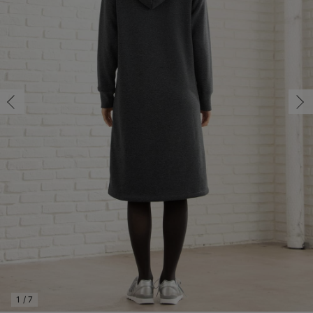
マタニティ パンツ
マタニティ ショーツ
授乳トップス
マタニティ オフィス 通勤服
授乳 ケープ
マタニティレギンス
【アウトレット】トップス・授乳トップス
透け防止
再入荷｜アウター
トップス
【37周年祭セール】4
【〜10℃】3月中旬
涼しくて可愛い「ワン
デニム
きれいめトップス派
マタニティインナー
【オフィスカジュアル
パンツタイプ
【フォーマル】ボトム
【ベビー】半袖
2WAYオール
Aライン ・フレアワ
〜5,000円（税込）
綿混素材
赤ちゃんへ使うもの
【冬のあったか特集】
マタニティ スカート
妊婦帯・腹帯・産前ガードル
マタニティ ドレス（結婚式・お呼ばれ）
【アウトレット】ボトムス
見えてもカワイイ
パンツ
レギンス
きれいめスカート派
ベビー
【フォーマル】トップ
【ベビー】グッズ
コンビ肌着
Iライン ・タイトシ
〜10,000円（税込）
腹巻・ひざ上パンツ
産後に使うグッズ
【冬のあったか特集】
マタニティ トップス
マタニティ 授乳 キャミソール
マタニティ フォーマル パンツ・ボトムス
【アウトレット】パジャマ
コットン素材
スカート
オフィス
きれいめ美脚パンツ派
短肌着
快適ウェア10%OFF
ジャンパースカート/
10,001円（税込）〜
保温&リカバリー
【冬のあったか特集】
マタニティ アウター（コート）・ママコート
産褥ショーツ
【アウトレット】インナー
冷房対策
パジャマ
ツィード派
セット
ワーク・オフィス
女の子におススメのギ
レギンス・タイツ
骨盤・マタニティベルト （妊娠中・産後）
【アウトレット】ベビー
接触冷感素材
インナー
MAX55%OFF ブラッ
王道シンプル派
カジュアル
男の子におススメのギ
カップ付きインナー
産後 ガードル インナー
Tシャツブラ
雑貨
セットアップ派
フォーマル / オケー
定番ギフト
あったか度◎
マタニティ 腹巻き
ブラトップ
ベビー
あったかアイテム｜ベ
もらって嬉しいギフト
裏起毛素材
親子セット
かわいくておもしろい
快適機能ウェア特集 トップス
何枚あっても嬉しいア
快適機能ウェア特集 ボトムス
長く使えるアイテム
快適機能ウェア特集 パジャマ
お部屋映えアイテム
1
/
7