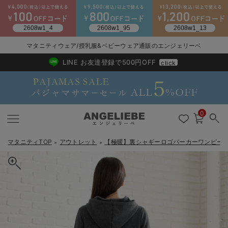
2026/NewArrival
送料495円(一部地域を除く) 7,700円以上で送料無料
マタニティウェア/授乳服&ベビーウェア通販のエンジェリーベ
LINE お友達登録で500円OFF
click
0
マタニティTOP
アウトレット
【極暖】裏シャギーロゴパーカーワンピー
＞
＞
戻る
戻る
戻る
戻る
戻る
戻る
戻る
戻る
戻る
戻る
戻る
戻る
戻る
戻る
戻る
戻る
戻る
戻る
戻る
戻る
戻る
戻る
戻る
戻る
戻る
戻る
戻る
戻る
戻る
戻る
戻る
マタニティウェア全て
マタニティ 下着・インナー全て
授乳服全て
マタニティ フォーマル全て
授乳用品全て
マタニティレッグウェア全て
マタニティ ボディケア全て
アウトレット全て
特集全て
再入荷全て
送料無料アイテム全て
ブラキャミ おまとめ
【37周年祭セール】
気温差別オススメアイ
マタニティウェア お
こだわりの履き心地！
出産準備応援割全て
春のマタニティワンピ
Gift Selection 
冬の冷え対策インナー
入院準備の持ち物チェ
冬のあったか特集全て
マタニティ ワンピース
授乳ワンピース
マタニティ スーツ
妊婦用 抱き枕・授乳クッション
マタニティストッキング・タイツ
妊娠線クリーム
【アウトレット】ワンピース
抗菌防臭加工
再入荷｜インナー
授乳ブラ・マタニティブラ（マタニティインナー・産後用品）
ワンピース
【37周年祭セール】2
【15℃】3月下旬～
動きやすく着回しでき
強撚スムース(コスパ
【おまとめ割】パジャ
カジュアル
ジャケット派
マタニティパジャマ
【オフィスカジュアル
レギンスタイプ
【フォーマル】ワンピ
【ベビー】長袖
ハンカチ
快適ウェア10%OFF
セットアップ・ レイ
〜3,000円（税込）
薄くてあったか
入院してすぐ使うグッ
【冬のあったか特集】