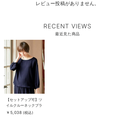
レビュー投稿がありません。
RECENT VIEWS
最近見た商品
商
品
詳
細
を
見
る
商
【セットアップ可】ツ
品
イルクルーネックブラ
詳
細
ウス マタニティ・授
￥5,038
(税込)
を
乳服【出産後も長く使
見
る
える】