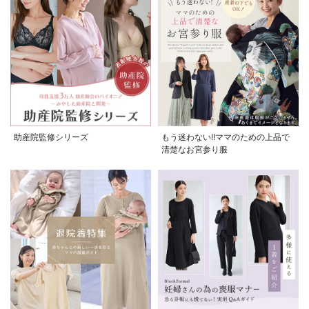
お買い物を続ける
カートへ進む
助産院監修シリーズ
もう迷わない!!ママのための上品で
清楚なお宮参り服
RELATED ITEMS
関連商品
1
お気に入り商品を確認する