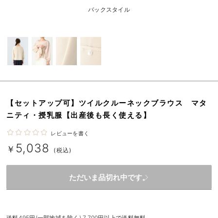
erbaviva（エルバビーバ）
バックスタイル
安心の日本製。先輩ママが買ってよかった！本当に必要な出産準備品
ハレの日に着るANGELIEBEのセレモニー
買って正解！高評価レビューアイテム
冬に可愛いニットがお得！
【セットアップ可】ツイルクルーネックブラウス マタ
親子コーデ｜ママとベビーにおすすめ！
ニティ・授乳服【出産後も長く使える】
便利な育児家電
レビューを書く
5,038
Gift Selection 出産祝い
￥
(税込)
ロンパースはいつからいつまで使う？選ぶポイントも解説！
ただいま品切れ中です。
保育園・入園準備特集
ファルスカ
送料495円(一部地域を除く) 7,700円以上で送料無料