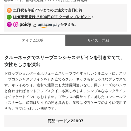
デロンギ
土日祝も
午前7:59までのご注文で当日出荷
LINE新規登録で 500円OFF クーポンプレゼント
入院準備の持ち物チェック
も使える。
と
アイテム説明
サイズ・詳細
クルーネックでスリーブコンシャスデザインを引き立てて、
女性らしさを演出
ドロップショルダー＆ボリュームスリーブで今年らしいシルエットに。スリ
ーブコンシャスデザインを引き立てるクルーネックもおしゃれなブラウスで
す。キレイめツイル素材で通勤にも大活躍間違いなし。同シリーズのパンツ
と合わせればセットアップスタイルも楽しめます。シンプルなネックライン
はジャケットインにもおすすめ。ブラウスの両サイドに施したコンシールフ
ァスナーは、産前はサイドの開き具合を、産後は授乳ケープのように使用で
きる、ママにうれしい機能です。
商品コード／22907