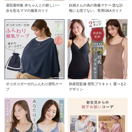
退院着特集 赤ちゃんとの新しい一
妊婦さんの為の喪服マナー 急な訃
【産前産後対応】
歩を彩るママの服装ガイド
報にも慌てない。実用Q&Aガイド
【セットアップ
可】ツイルワイド
¥5,478
(税込)
パンツ【出産後も
長く使える】
ポコポコガーゼのふんわり授乳ケー
助産院監修 授乳ブラキャミ 選べる2
プ
デザイン