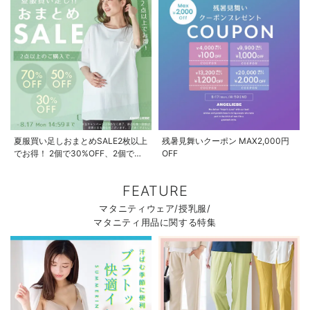
夏服買い足しおまとめSALE2枚以上
残暑見舞いクーポン MAX2,000円
でお得！ 2個で30%OFF、2個で
OFF
50%OFF、2個で70%OFF
FEATURE
マタニティウェア/授乳服/
マタニティ用品に関する特集