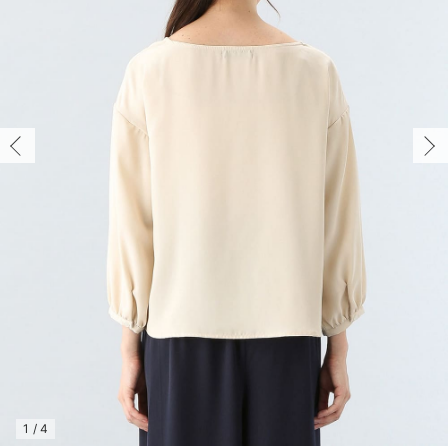
マタニティ パンツ
マタニティ ショーツ
授乳トップス
マタニティ オフィス 通勤服
授乳 ケープ
マタニティレギンス
【アウトレット】トップス・授乳トップス
透け防止
再入荷｜アウター
トップス
【37周年祭セール】4
【〜10℃】3月中旬
涼しくて可愛い「ワン
デニム
きれいめトップス派
マタニティインナー
【オフィスカジュアル
パンツタイプ
【フォーマル】ボトム
【ベビー】半袖
2WAYオール
Aライン ・フレアワ
〜5,000円（税込）
綿混素材
赤ちゃんへ使うもの
【冬のあったか特集】
マタニティ スカート
妊婦帯・腹帯・産前ガードル
マタニティ ドレス（結婚式・お呼ばれ）
【アウトレット】ボトムス
見えてもカワイイ
パンツ
レギンス
きれいめスカート派
ベビー
【フォーマル】トップ
【ベビー】グッズ
コンビ肌着
Iライン ・タイトシ
〜10,000円（税込）
腹巻・ひざ上パンツ
産後に使うグッズ
【冬のあったか特集】
マタニティ トップス
マタニティ 授乳 キャミソール
マタニティ フォーマル パンツ・ボトムス
【アウトレット】パジャマ
コットン素材
スカート
オフィス
きれいめ美脚パンツ派
短肌着
快適ウェア10%OFF
ジャンパースカート/
10,001円（税込）〜
保温&リカバリー
【冬のあったか特集】
マタニティ アウター（コート）・ママコート
産褥ショーツ
【アウトレット】インナー
冷房対策
パジャマ
ツィード派
セット
ワーク・オフィス
女の子におススメのギ
レギンス・タイツ
骨盤・マタニティベルト （妊娠中・産後）
【アウトレット】ベビー
接触冷感素材
インナー
MAX55%OFF ブラッ
王道シンプル派
カジュアル
男の子におススメのギ
カップ付きインナー
産後 ガードル インナー
Tシャツブラ
雑貨
セットアップ派
フォーマル / オケー
定番ギフト
あったか度◎
マタニティ 腹巻き
ブラトップ
ベビー
あったかアイテム｜ベ
もらって嬉しいギフト
裏起毛素材
親子セット
かわいくておもしろい
快適機能ウェア特集 トップス
何枚あっても嬉しいア
快適機能ウェア特集 ボトムス
長く使えるアイテム
快適機能ウェア特集 パジャマ
お部屋映えアイテム
1
/
4