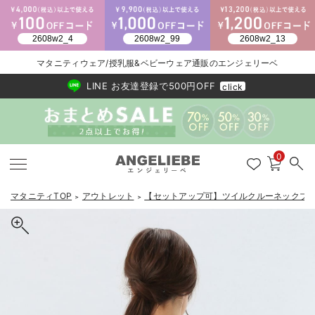
2026/NewArrival
送料495円(一部地域を除く) 7,700円以上で送料無料
マタニティウェア/授乳服&ベビーウェア通販のエンジェリーベ
LINE お友達登録で500円OFF
click
0
マタニティTOP
アウトレット
【セットアップ可】ツイルクルーネックブ
＞
＞
戻る
戻る
戻る
戻る
戻る
戻る
戻る
戻る
戻る
戻る
戻る
戻る
戻る
戻る
戻る
戻る
戻る
戻る
戻る
戻る
戻る
戻る
戻る
戻る
戻る
戻る
戻る
戻る
戻る
戻る
戻る
マタニティウェア全て
マタニティ 下着・インナー全て
授乳服全て
マタニティ フォーマル全て
授乳用品全て
マタニティレッグウェア全て
マタニティ ボディケア全て
アウトレット全て
特集全て
再入荷全て
送料無料アイテム全て
ブラキャミ おまとめ
【37周年祭セール】
気温差別オススメアイ
マタニティウェア お
こだわりの履き心地！
出産準備応援割全て
春のマタニティワンピ
Gift Selection 
冬の冷え対策インナー
入院準備の持ち物チェ
冬のあったか特集全て
マタニティ ワンピース
授乳ワンピース
マタニティ スーツ
妊婦用 抱き枕・授乳クッション
マタニティストッキング・タイツ
妊娠線クリーム
【アウトレット】ワンピース
抗菌防臭加工
再入荷｜インナー
授乳ブラ・マタニティブラ（マタニティインナー・産後用品）
ワンピース
【37周年祭セール】2
【15℃】3月下旬～
動きやすく着回しでき
強撚スムース(コスパ
【おまとめ割】パジャ
カジュアル
ジャケット派
マタニティパジャマ
【オフィスカジュアル
レギンスタイプ
【フォーマル】ワンピ
【ベビー】長袖
ハンカチ
快適ウェア10%OFF
セットアップ・ レイ
〜3,000円（税込）
薄くてあったか
入院してすぐ使うグッ
【冬のあったか特集】