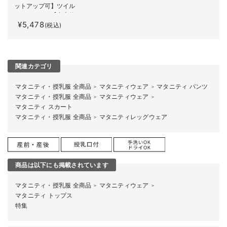
ットアップ可】ツイル
ワイドパンツ【出産後
¥5,478
も長く使える】
(税込)
関連カテゴリ
マタニティ・授乳服 全商品
マタニティウェア
マタニティ パンツ
＞
＞
マタニティ・授乳服 全商品
マタニティウェア
＞
＞
マタニティ スカート
マタニティ・授乳服 全商品
マタニティレッグウェア
＞
商品は以下にも掲載されています
マタニティ・授乳服 全商品
マタニティウェア
＞
＞
マタニティ トップス
特集