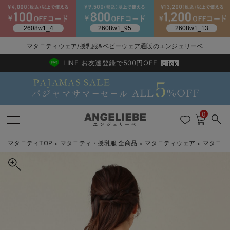
2026/NewArrival
送料495円(一部地域を除く) 7,700円以上で送料無料
マタニティウェア/授乳服&ベビーウェア通販のエンジェリーベ
LINE お友達登録で500円OFF
click
0
マタニティTOP
マタニティ・授乳服 全商品
マタニティウェア
マタニテ
＞
＞
＞
戻る
戻る
戻る
戻る
戻る
戻る
戻る
戻る
戻る
戻る
戻る
戻る
戻る
戻る
戻る
戻る
戻る
戻る
戻る
戻る
戻る
戻る
戻る
戻る
戻る
戻る
戻る
戻る
戻る
戻る
戻る
マタニティウェア全て
マタニティ 下着・インナー全て
授乳服全て
マタニティ フォーマル全て
授乳用品全て
マタニティレッグウェア全て
マタニティ ボディケア全て
アウトレット全て
特集全て
再入荷全て
送料無料アイテム全て
ブラキャミ おまとめ
【37周年祭セール】
気温差別オススメアイ
マタニティウェア お
こだわりの履き心地！
出産準備応援割全て
春のマタニティワンピ
Gift Selection 
冬の冷え対策インナー
入院準備の持ち物チェ
冬のあったか特集全て
マタニティ ワンピース
授乳ワンピース
マタニティ スーツ
妊婦用 抱き枕・授乳クッション
マタニティストッキング・タイツ
妊娠線クリーム
【アウトレット】ワンピース
抗菌防臭加工
再入荷｜インナー
授乳ブラ・マタニティブラ（マタニティインナー・産後用品）
ワンピース
【37周年祭セール】2
【15℃】3月下旬～
動きやすく着回しでき
強撚スムース(コスパ
【おまとめ割】パジャ
カジュアル
ジャケット派
マタニティパジャマ
【オフィスカジュアル
レギンスタイプ
【フォーマル】ワンピ
【ベビー】長袖
ハンカチ
快適ウェア10%OFF
セットアップ・ レイ
〜3,000円（税込）
薄くてあったか
入院してすぐ使うグッ
【冬のあったか特集】