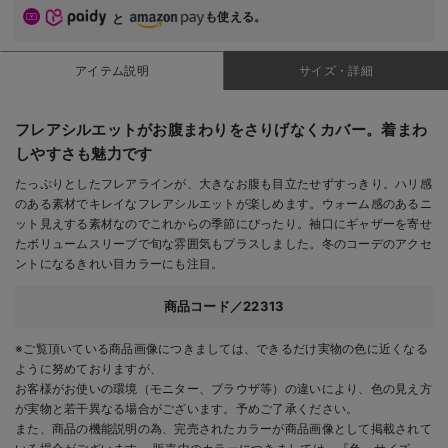
も使える。
と
アイテム説明
サイズ・詳細
フレアシルエットがお腹まわりをさりげなくカバー。着まわ
しやすさも魅力です
たっぷりとしたフレアラインが、大きなお腹も目立たせずすっきり。ハリ感
のある素材でキレイなフレアシルエットが楽しめます。ウォーム感のあるニ
ット見えする素材なのでこれからの季節にぴったり。袖口にギャザーを寄せ
たボリュームスリーブで旬な雰囲気もプラスしました。冬のコーデのアクセ
ントになるきれい目カラーにも注目。
商品コード／22313
※ご覧頂いている商品画像につきましては、できるだけ実物の色に近くなる
ように努めておりますが、
お客様がお使いの環境（モニター、ブラウザ等）の違いにより、色の見え方
が実物と若干異なる場合がございます。予めご了承ください。
また、商品の機能説明の為、完売されたカラーが商品画像として掲載されて