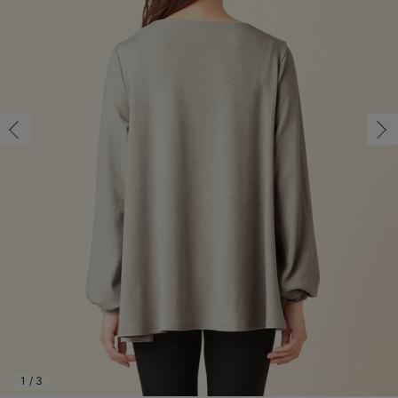
マタニティ パンツ
マタニティ ショーツ
授乳トップス
マタニティ オフィス 通勤服
授乳 ケープ
マタニティレギンス
【アウトレット】トップス・授乳トップス
透け防止
再入荷｜アウター
トップス
【37周年祭セール】4
【〜10℃】3月中旬
涼しくて可愛い「ワン
デニム
きれいめトップス派
マタニティインナー
【オフィスカジュアル
パンツタイプ
【フォーマル】ボトム
【ベビー】半袖
2WAYオール
Aライン ・フレアワ
〜5,000円（税込）
綿混素材
赤ちゃんへ使うもの
【冬のあったか特集】
マタニティ スカート
妊婦帯・腹帯・産前ガードル
マタニティ ドレス（結婚式・お呼ばれ）
【アウトレット】ボトムス
見えてもカワイイ
パンツ
レギンス
きれいめスカート派
ベビー
【フォーマル】トップ
【ベビー】グッズ
コンビ肌着
Iライン ・タイトシ
〜10,000円（税込）
腹巻・ひざ上パンツ
産後に使うグッズ
【冬のあったか特集】
マタニティ トップス
マタニティ 授乳 キャミソール
マタニティ フォーマル パンツ・ボトムス
【アウトレット】パジャマ
コットン素材
スカート
オフィス
きれいめ美脚パンツ派
短肌着
快適ウェア10%OFF
ジャンパースカート/
10,001円（税込）〜
保温&リカバリー
【冬のあったか特集】
マタニティ アウター（コート）・ママコート
産褥ショーツ
【アウトレット】インナー
冷房対策
パジャマ
ツィード派
セット
ワーク・オフィス
女の子におススメのギ
レギンス・タイツ
骨盤・マタニティベルト （妊娠中・産後）
【アウトレット】ベビー
接触冷感素材
インナー
MAX55%OFF ブラッ
王道シンプル派
カジュアル
男の子におススメのギ
カップ付きインナー
産後 ガードル インナー
Tシャツブラ
雑貨
セットアップ派
フォーマル / オケー
定番ギフト
あったか度◎
マタニティ 腹巻き
ブラトップ
ベビー
あったかアイテム｜ベ
もらって嬉しいギフト
裏起毛素材
親子セット
かわいくておもしろい
快適機能ウェア特集 トップス
何枚あっても嬉しいア
快適機能ウェア特集 ボトムス
長く使えるアイテム
快適機能ウェア特集 パジャマ
お部屋映えアイテム
1
/
3