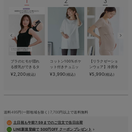
1
2
3
デロンギ
入院準備の持ち物チェック
ブラのヒモが隠れ
コットン100%ポケ
【リラクゼーショ
る授乳ができるタ
ット付きチュニッ
ンウェア】冷房冷
ンクトップ 抗菌
クトップス マタ
え対策 保温＆リ
1
¥2,200
¥3,990
¥5,990
¥
(税込)
(税込)
(税込)
防臭 綿混モダー
ニティ・授乳服
カバリーサポー
ル
【出産後も長く使
ト momRest 半
える】
袖Tシャツ
efe×ANGELIEBEコ
ラボ 光電子 日
本製
送料495円(一部地域を除く) 7,700円以上で送料無料
土日祝も
午前7:59までのご注文で当日出荷
LINE新規登録で 500円OFF クーポンプレゼント