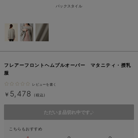
erbaviva（エルバビーバ）
バックスタイル
安心の日本製。先輩ママが買ってよかった！本当に必要な出産準備品
ハレの日に着るANGELIEBEのセレモニー
買って正解！高評価レビューアイテム
冬に可愛いニットがお得！
フレアーフロントヘムプルオーバー マタニティ・授乳
親子コーデ｜ママとベビーにおすすめ！
服
便利な育児家電
レビューを書く
5,478
Gift Selection 出産祝い
￥
(税込)
ロンパースはいつからいつまで使う？選ぶポイントも解説！
ただいま品切れ中です。
保育園・入園準備特集
こちらもおすすめ
ファルスカ