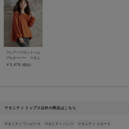
品
詳
細
を
見
る
商
フレアーフロントヘム
品
プルオーバー マタニ
詳
細
ティ・授乳服
￥5,478
(税込)
を
見
る
マタニティ トップス以外の商品はこちら
マタニティ ワンピース
マタニティ パンツ
マタニティ スカート