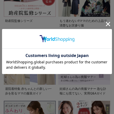
助産院監修シリーズ
もう迷わない!!ママのための上品で
清楚なお宮参り服
お気に入り商品を確認する
お買い物を続ける
カートへ進む
退院着特集 赤ちゃんとの新しい一
妊婦さんの為の喪服マナー 急な訃
歩を彩るママの服装ガイド
報にも慌てない。実用Q&Aガイド