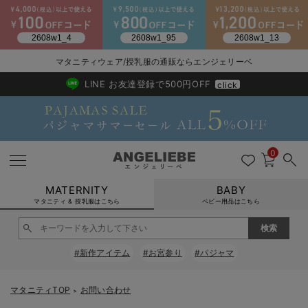
2026/NewArrival
送料495円(一部地域を除く) 7,700円以上で送料無料
マタニティウェア/授乳服の通販ならエンジェリーベ
LINE お友達登録で500円OFF
click
0
MATERNITY
BABY
マタニティ & 授乳服はこちら
ベビー用品はこちら
戻る
戻る
戻る
戻る
戻る
戻る
戻る
戻る
戻る
戻る
戻る
戻る
戻る
戻る
戻る
戻る
戻る
戻る
戻る
戻る
戻る
戻る
戻る
戻る
戻る
戻る
戻る
戻る
戻る
戻る
戻る
#新作アイテム
#お宮参り
#パジャマ
マタニティウェア全て
マタニティ 下着・インナー全て
授乳服全て
マタニティ フォーマル全て
授乳用品全て
マタニティレッグウェア全て
マタニティ ボディケア全て
アウトレット全て
特集全て
再入荷全て
送料無料アイテム全て
ブラキャミ おまとめ
【37周年祭セール】
気温差別オススメアイ
マタニティウェア お
こだわりの履き心地！
出産準備応援割全て
春のマタニティワンピ
Gift Selection 
冬の冷え対策インナー
入院準備の持ち物チェ
冬のあったか特集全て
マタニティ ワンピース
授乳ワンピース
マタニティ スーツ
妊婦用 抱き枕・授乳クッション
マタニティストッキング・タイツ
妊娠線クリーム
【アウトレット】ワンピース
抗菌防臭加工
再入荷｜インナー
授乳ブラ・マタニティブラ（マタニティインナー・産後用品）
ワンピース
【37周年祭セール】2
【15℃】3月下旬～
動きやすく着回しでき
強撚スムース(コスパ
【おまとめ割】パジャ
カジュアル
ジャケット派
マタニティパジャマ
【オフィスカジュアル
レギンスタイプ
【フォーマル】ワンピ
【ベビー】長袖
ハンカチ
快適ウェア10%OFF
セットアップ・ レイ
〜3,000円（税込）
薄くてあったか
入院してすぐ使うグッ
【冬のあったか特集】
マタニティTOP
お問い合わせ
＞