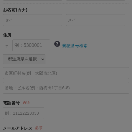
erbaviva（エルバビーバ）
お名前(カナ)
安心の日本製。先輩ママが買ってよかった！本当に必要な出産準備品
ハレの日に着るANGELIEBEのセレモニー
住所
買って正解！高評価レビューアイテム
郵便番号検索
〒
冬に可愛いニットがお得！
親子コーデ｜ママとベビーにおすすめ！
便利な育児家電
Gift Selection 出産祝い
ロンパースはいつからいつまで使う？選ぶポイントも解説！
電話番号
必須
保育園・入園準備特集
ファルスカ
メールアドレス
必須