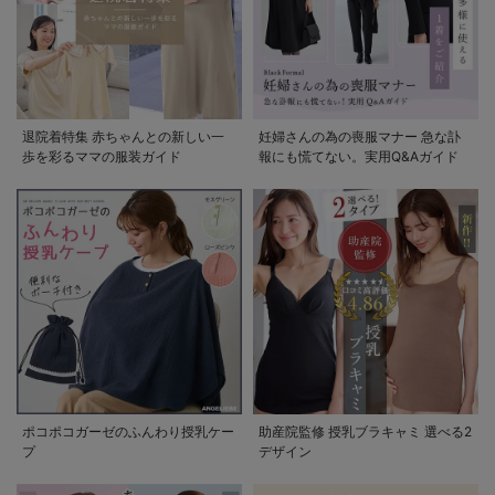
退院着特集 赤ちゃんとの新しい一
妊婦さんの為の喪服マナー 急な訃
歩を彩るママの服装ガイド
報にも慌てない。実用Q&Aガイド
ポコポコガーゼのふんわり授乳ケー
助産院監修 授乳ブラキャミ 選べる2
プ
デザイン