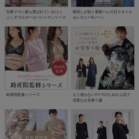
先輩ママに最も選ばれている!ぷく
着回しが効く最新ハレの日スタイル
ぷくダブルガーゼパジャマシリーズ
セレモニー6シーン
助産院監修シリーズ
もう迷わない!!ママのための上品で
清楚なお宮参り服