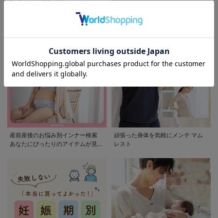
モンポケ特集
アウトレット 最大90%OFF
産前産後のお悩み別インナー検索
頑張った身体を気軽にメンテ マム
あなたにぴったりのアイテムが見つ
レスト
かる