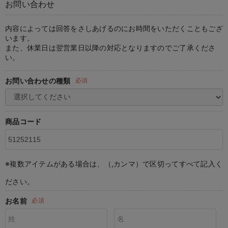
お問い合わせ
マタニティ パンツ
マタニティ ショーツ
授乳トップス
マタニティ オフィス 通勤服
授乳 ケープ
マタニティレギンス
【アウトレット】トップス・授乳トップス
透け防止
再入荷｜アウター
トップス
【37周年祭セール】4
【〜10℃】3月中旬
涼しくて可愛い「ワン
デニム
きれいめトップス派
マタニティインナー
【オフィスカジュアル
パンツタイプ
【フォーマル】ボトム
【ベビー】半袖
2WAYオール
Aライン ・フレアワ
〜5,000円（税込）
綿混素材
赤ちゃんへ使うもの
【冬のあったか特集】
マタニティ スカート
妊婦帯・腹帯・産前ガードル
マタニティ ドレス（結婚式・お呼ばれ）
【アウトレット】ボトムス
見えてもカワイイ
パンツ
レギンス
きれいめスカート派
ベビー
【フォーマル】トップ
【ベビー】グッズ
コンビ肌着
Iライン ・タイトシ
〜10,000円（税込）
腹巻・ひざ上パンツ
産後に使うグッズ
【冬のあったか特集】
内容によっては回答をさしあげるのにお時間をいただくこともござ
います。
また、休業日は翌営業日以降の対応となりますのでご了承くださ
マタニティ トップス
マタニティ 授乳 キャミソール
マタニティ フォーマル パンツ・ボトムス
【アウトレット】パジャマ
コットン素材
スカート
オフィス
きれいめ美脚パンツ派
短肌着
快適ウェア10%OFF
ジャンパースカート/
10,001円（税込）〜
保温&リカバリー
【冬のあったか特集】
い。
マタニティ アウター（コート）・ママコート
産褥ショーツ
【アウトレット】インナー
冷房対策
パジャマ
ツィード派
セット
ワーク・オフィス
女の子におススメのギ
レギンス・タイツ
お問い合わせの種類
必須
骨盤・マタニティベルト （妊娠中・産後）
【アウトレット】ベビー
接触冷感素材
インナー
MAX55%OFF ブラッ
王道シンプル派
カジュアル
男の子におススメのギ
カップ付きインナー
産後 ガードル インナー
Tシャツブラ
雑貨
セットアップ派
フォーマル / オケー
定番ギフト
あったか度◎
商品コード
マタニティ 腹巻き
ブラトップ
ベビー
あったかアイテム｜ベ
もらって嬉しいギフト
裏起毛素材
親子セット
かわいくておもしろい
※複数アイテムがある場合は、（,カンマ）で区切ってすべて記入く
快適機能ウェア特集 トップス
何枚あっても嬉しいア
ださい。
快適機能ウェア特集 ボトムス
長く使えるアイテム
お名前
必須
快適機能ウェア特集 パジャマ
お部屋映えアイテム