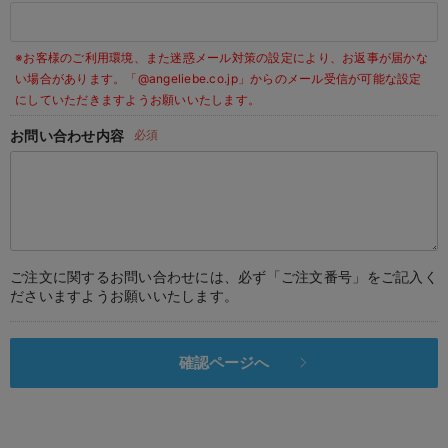
デロンギ
※お客様のご利用環境、また迷惑メール対策の設定により、お返事が届かな
入院準備の持ち物チェック
い場合があります。
「@angeliebe.co.jp」からのメール受信が可能な設定
にしていただきますようお願いいたします。
お問い合わせ内容
必須
ご注文に関するお問い合わせには、必ず「ご注文番号」をご記入く
ださいますようお願いいたします。
確認ページへ