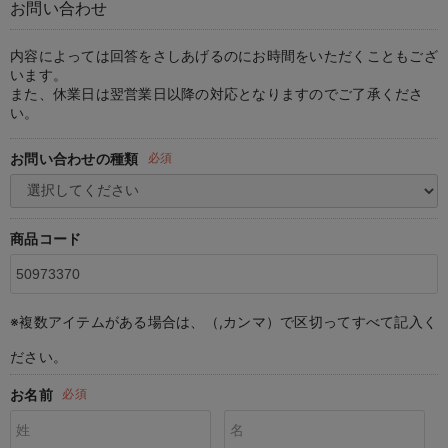
お問い合わせ
マタニティ パンツ
マタニティ ショーツ
授乳トップス
マタニティ オフィス 通勤服
授乳 ケープ
マタニティレギンス
【アウトレット】トップス・授乳トップス
透け防止
再入荷｜アウター
トップス
【37周年祭セール】4
【〜10℃】3月中旬
涼しくて可愛い「ワン
デニム
きれいめトップス派
マタニティインナー
【オフィスカジュアル
パンツタイプ
【フォーマル】ボトム
【ベビー】半袖
2WAYオール
Aライン ・フレアワ
〜5,000円（税込）
綿混素材
赤ちゃんへ使うもの
【冬のあったか特集】
マタニティ スカート
妊婦帯・腹帯・産前ガードル
マタニティ ドレス（結婚式・お呼ばれ）
【アウトレット】ボトムス
見えてもカワイイ
パンツ
レギンス
きれいめスカート派
ベビー
【フォーマル】トップ
【ベビー】グッズ
コンビ肌着
Iライン ・タイトシ
〜10,000円（税込）
腹巻・ひざ上パンツ
産後に使うグッズ
【冬のあったか特集】
内容によっては回答をさしあげるのにお時間をいただくこともござ
います。
また、休業日は翌営業日以降の対応となりますのでご了承くださ
マタニティ トップス
マタニティ 授乳 キャミソール
マタニティ フォーマル パンツ・ボトムス
【アウトレット】パジャマ
コットン素材
スカート
オフィス
きれいめ美脚パンツ派
短肌着
快適ウェア10%OFF
ジャンパースカート/
10,001円（税込）〜
保温&リカバリー
【冬のあったか特集】
い。
マタニティ アウター（コート）・ママコート
産褥ショーツ
【アウトレット】インナー
冷房対策
パジャマ
ツィード派
セット
ワーク・オフィス
女の子におススメのギ
レギンス・タイツ
お問い合わせの種類
必須
骨盤・マタニティベルト （妊娠中・産後）
【アウトレット】ベビー
接触冷感素材
インナー
MAX55%OFF ブラッ
王道シンプル派
カジュアル
男の子におススメのギ
カップ付きインナー
産後 ガードル インナー
Tシャツブラ
雑貨
セットアップ派
フォーマル / オケー
定番ギフト
あったか度◎
商品コード
マタニティ 腹巻き
ブラトップ
ベビー
あったかアイテム｜ベ
もらって嬉しいギフト
裏起毛素材
親子セット
かわいくておもしろい
※複数アイテムがある場合は、（,カンマ）で区切ってすべて記入く
快適機能ウェア特集 トップス
何枚あっても嬉しいア
ださい。
快適機能ウェア特集 ボトムス
長く使えるアイテム
お名前
必須
快適機能ウェア特集 パジャマ
お部屋映えアイテム