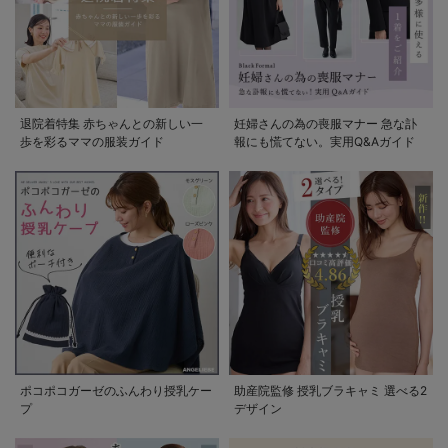
退院着特集 赤ちゃんとの新しい一
妊婦さんの為の喪服マナー 急な訃
歩を彩るママの服装ガイド
報にも慌てない。実用Q&Aガイド
ポコポコガーゼのふんわり授乳ケー
助産院監修 授乳ブラキャミ 選べる2
プ
デザイン