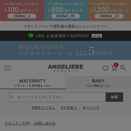
2026/NewArrival
送料495円(一部地域を除く) 7,700円以上で送料無料
マタニティウェア/授乳服の通販ならエンジェリーベ
LINE お友達登録で500円OFF
click
0
MATERNITY
BABY
マタニティ & 授乳服はこちら
ベビー用品はこちら
戻る
戻る
戻る
戻る
戻る
戻る
戻る
戻る
戻る
戻る
戻る
戻る
戻る
戻る
戻る
戻る
戻る
戻る
戻る
戻る
戻る
戻る
戻る
戻る
戻る
戻る
戻る
戻る
戻る
戻る
戻る
#新作アイテム
#お宮参り
#パジャマ
マタニティウェア全て
マタニティ 下着・インナー全て
授乳服全て
マタニティ フォーマル全て
授乳用品全て
マタニティレッグウェア全て
マタニティ ボディケア全て
アウトレット全て
特集全て
再入荷全て
送料無料アイテム全て
ブラキャミ おまとめ
【37周年祭セール】
気温差別オススメアイ
マタニティウェア お
こだわりの履き心地！
出産準備応援割全て
春のマタニティワンピ
Gift Selection 
冬の冷え対策インナー
入院準備の持ち物チェ
冬のあったか特集全て
マタニティ ワンピース
授乳ワンピース
マタニティ スーツ
妊婦用 抱き枕・授乳クッション
マタニティストッキング・タイツ
妊娠線クリーム
【アウトレット】ワンピース
抗菌防臭加工
再入荷｜インナー
授乳ブラ・マタニティブラ（マタニティインナー・産後用品）
ワンピース
【37周年祭セール】2
【15℃】3月下旬～
動きやすく着回しでき
強撚スムース(コスパ
【おまとめ割】パジャ
カジュアル
ジャケット派
マタニティパジャマ
【オフィスカジュアル
レギンスタイプ
【フォーマル】ワンピ
【ベビー】長袖
ハンカチ
快適ウェア10%OFF
セットアップ・ レイ
〜3,000円（税込）
薄くてあったか
入院してすぐ使うグッ
【冬のあったか特集】
マタニティTOP
お問い合わせ
＞