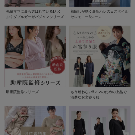
先輩ママに最も選ばれている!ぷく
着回しが効く最新ハレの日スタイル
ぷくダブルガーゼパジャマシリーズ
セレモニー6シーン
助産院監修シリーズ
もう迷わない!!ママのための上品で
清楚なお宮参り服