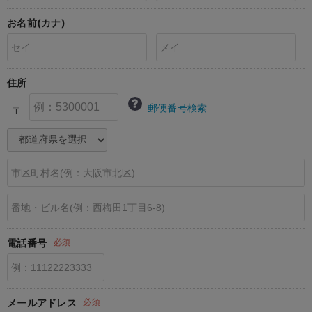
erbaviva（エルバビーバ）
お名前(カナ)
安心の日本製。先輩ママが買ってよかった！本当に必要な出産準備品
ハレの日に着るANGELIEBEのセレモニー
住所
買って正解！高評価レビューアイテム
郵便番号検索
〒
冬に可愛いニットがお得！
親子コーデ｜ママとベビーにおすすめ！
便利な育児家電
Gift Selection 出産祝い
ロンパースはいつからいつまで使う？選ぶポイントも解説！
電話番号
必須
保育園・入園準備特集
ファルスカ
メールアドレス
必須