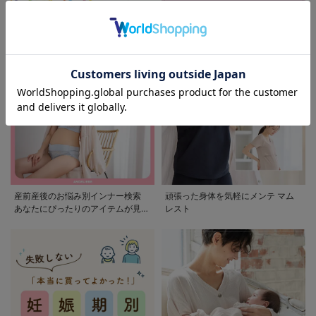
モンポケ特集
アウトレット 最大90%OFF
産前産後のお悩み別インナー検索
頑張った身体を気軽にメンテ マム
あなたにぴったりのアイテムが見つ
レスト
かる