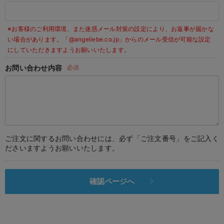
デロンギ
※お客様のご利用環境、また迷惑メール対策の設定により、お返事が届かな
入院準備の持ち物チェック
い場合があります。
「@angeliebe.co.jp」からのメール受信が可能な設定
にしていただきますようお願いいたします。
お問い合わせ内容
必須
ご注文に関するお問い合わせには、必ず「ご注文番号」をご記入く
ださいますようお願いいたします。
確認ページへ