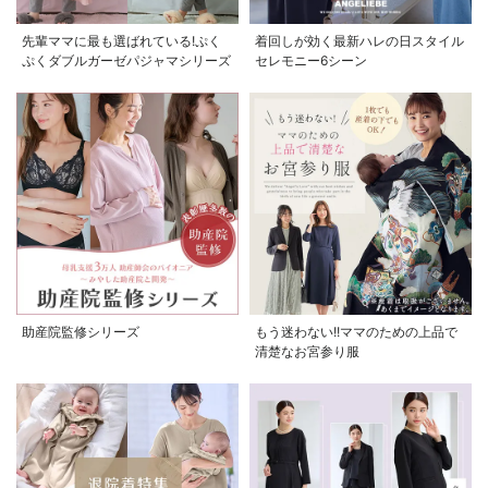
先輩ママに最も選ばれている!ぷく
着回しが効く最新ハレの日スタイル
ぷくダブルガーゼパジャマシリーズ
セレモニー6シーン
助産院監修シリーズ
もう迷わない!!ママのための上品で
清楚なお宮参り服