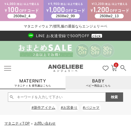
2026/NewArrival
送料495円(一部地域を除く) 7,700円以上で送料無料
マタニティウェア/授乳服の通販ならエンジェリーベ
LINE お友達登録で500円OFF
click
0
MATERNITY
BABY
マタニティ & 授乳服はこちら
ベビー用品はこちら
戻る
戻る
戻る
戻る
戻る
戻る
戻る
戻る
戻る
戻る
戻る
戻る
戻る
戻る
戻る
戻る
戻る
戻る
戻る
戻る
戻る
戻る
戻る
戻る
戻る
戻る
戻る
戻る
戻る
戻る
戻る
#新作アイテム
#お宮参り
#パジャマ
マタニティウェア全て
マタニティ 下着・インナー全て
授乳服全て
マタニティ フォーマル全て
授乳用品全て
マタニティレッグウェア全て
マタニティ ボディケア全て
アウトレット全て
特集全て
再入荷全て
送料無料アイテム全て
ブラキャミ おまとめ
【37周年祭セール】
気温差別オススメアイ
マタニティウェア お
こだわりの履き心地！
出産準備応援割全て
春のマタニティワンピ
Gift Selection 
冬の冷え対策インナー
入院準備の持ち物チェ
冬のあったか特集全て
マタニティ ワンピース
授乳ワンピース
マタニティ スーツ
妊婦用 抱き枕・授乳クッション
マタニティストッキング・タイツ
妊娠線クリーム
【アウトレット】ワンピース
抗菌防臭加工
再入荷｜インナー
授乳ブラ・マタニティブラ（マタニティインナー・産後用品）
ワンピース
【37周年祭セール】2
【15℃】3月下旬～
動きやすく着回しでき
強撚スムース(コスパ
【おまとめ割】パジャ
カジュアル
ジャケット派
マタニティパジャマ
【オフィスカジュアル
レギンスタイプ
【フォーマル】ワンピ
【ベビー】長袖
ハンカチ
快適ウェア10%OFF
セットアップ・ レイ
〜3,000円（税込）
薄くてあったか
入院してすぐ使うグッ
【冬のあったか特集】
マタニティTOP
お問い合わせ
＞