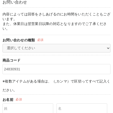
お問い合わせ
マタニティ パンツ
マタニティ ショーツ
授乳トップス
マタニティ オフィス 通勤服
授乳 ケープ
マタニティレギンス
【アウトレット】トップス・授乳トップス
透け防止
再入荷｜アウター
トップス
【37周年祭セール】4
【〜10℃】3月中旬
涼しくて可愛い「ワン
デニム
きれいめトップス派
マタニティインナー
【オフィスカジュアル
パンツタイプ
【フォーマル】ボトム
【ベビー】半袖
2WAYオール
Aライン ・フレアワ
〜5,000円（税込）
綿混素材
赤ちゃんへ使うもの
【冬のあったか特集】
マタニティ スカート
妊婦帯・腹帯・産前ガードル
マタニティ ドレス（結婚式・お呼ばれ）
【アウトレット】ボトムス
見えてもカワイイ
パンツ
レギンス
きれいめスカート派
ベビー
【フォーマル】トップ
【ベビー】グッズ
コンビ肌着
Iライン ・タイトシ
〜10,000円（税込）
腹巻・ひざ上パンツ
産後に使うグッズ
【冬のあったか特集】
内容によっては回答をさしあげるのにお時間をいただくこともござ
います。
また、休業日は翌営業日以降の対応となりますのでご了承くださ
マタニティ トップス
マタニティ 授乳 キャミソール
マタニティ フォーマル パンツ・ボトムス
【アウトレット】パジャマ
コットン素材
スカート
オフィス
きれいめ美脚パンツ派
短肌着
快適ウェア10%OFF
ジャンパースカート/
10,001円（税込）〜
保温&リカバリー
【冬のあったか特集】
い。
マタニティ アウター（コート）・ママコート
産褥ショーツ
【アウトレット】インナー
冷房対策
パジャマ
ツィード派
セット
ワーク・オフィス
女の子におススメのギ
レギンス・タイツ
お問い合わせの種類
必須
骨盤・マタニティベルト （妊娠中・産後）
【アウトレット】ベビー
接触冷感素材
インナー
MAX55%OFF ブラッ
王道シンプル派
カジュアル
男の子におススメのギ
カップ付きインナー
産後 ガードル インナー
Tシャツブラ
雑貨
セットアップ派
フォーマル / オケー
定番ギフト
あったか度◎
商品コード
マタニティ 腹巻き
ブラトップ
ベビー
あったかアイテム｜ベ
もらって嬉しいギフト
裏起毛素材
親子セット
かわいくておもしろい
※複数アイテムがある場合は、（,カンマ）で区切ってすべて記入く
快適機能ウェア特集 トップス
何枚あっても嬉しいア
ださい。
快適機能ウェア特集 ボトムス
長く使えるアイテム
お名前
必須
快適機能ウェア特集 パジャマ
お部屋映えアイテム