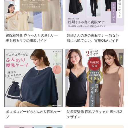
退院着特集 赤ちゃんとの新しい一
妊婦さんの為の喪服マナー 急な訃
歩を彩るママの服装ガイド
報にも慌てない。実用Q&Aガイド
ポコポコガーゼのふんわり授乳ケー
助産院監修 授乳ブラキャミ 選べる2
プ
デザイン