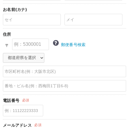
erbaviva（エルバビーバ）
お名前(カナ)
安心の日本製。先輩ママが買ってよかった！本当に必要な出産準備品
ハレの日に着るANGELIEBEのセレモニー
住所
買って正解！高評価レビューアイテム
郵便番号検索
〒
冬に可愛いニットがお得！
親子コーデ｜ママとベビーにおすすめ！
便利な育児家電
Gift Selection 出産祝い
ロンパースはいつからいつまで使う？選ぶポイントも解説！
電話番号
必須
保育園・入園準備特集
ファルスカ
メールアドレス
必須