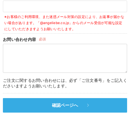
デロンギ
※お客様のご利用環境、また迷惑メール対策の設定により、お返事が届かな
入院準備の持ち物チェック
い場合があります。
「@angeliebe.co.jp」からのメール受信が可能な設定
にしていただきますようお願いいたします。
お問い合わせ内容
必須
ご注文に関するお問い合わせには、必ず「ご注文番号」をご記入く
ださいますようお願いいたします。
確認ページへ