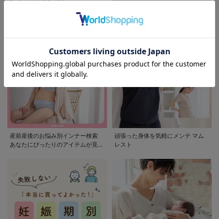
モンポケ特集
アウトレット 最大90%OFF
産前産後のお悩み別インナー検索
頑張った身体を気軽にメンテ マム
あなたにぴったりのアイテムが見つ
レスト
かる