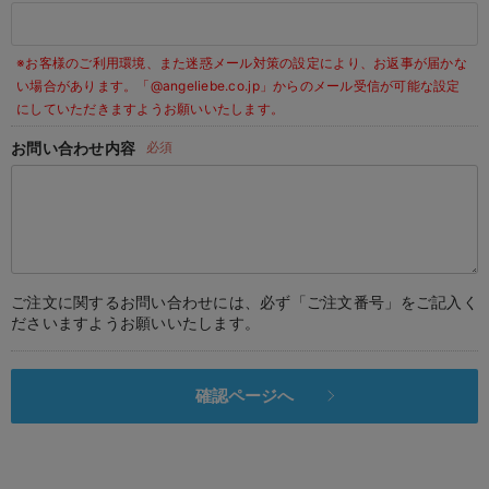
デロンギ
※お客様のご利用環境、また迷惑メール対策の設定により、お返事が届かな
入院準備の持ち物チェック
い場合があります。
「@angeliebe.co.jp」からのメール受信が可能な設定
にしていただきますようお願いいたします。
お問い合わせ内容
必須
ご注文に関するお問い合わせには、必ず「ご注文番号」をご記入く
ださいますようお願いいたします。
確認ページへ