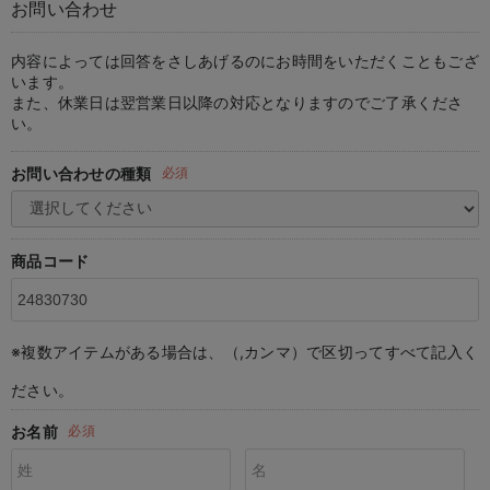
お問い合わせ
マタニティ パンツ
マタニティ ショーツ
授乳トップス
マタニティ オフィス 通勤服
授乳 ケープ
マタニティレギンス
【アウトレット】トップス・授乳トップス
透け防止
再入荷｜アウター
トップス
【37周年祭セール】4
【〜10℃】3月中旬
涼しくて可愛い「ワン
デニム
きれいめトップス派
マタニティインナー
【オフィスカジュアル
パンツタイプ
【フォーマル】ボトム
【ベビー】半袖
2WAYオール
Aライン ・フレアワ
〜5,000円（税込）
綿混素材
赤ちゃんへ使うもの
【冬のあったか特集】
マタニティ スカート
妊婦帯・腹帯・産前ガードル
マタニティ ドレス（結婚式・お呼ばれ）
【アウトレット】ボトムス
見えてもカワイイ
パンツ
レギンス
きれいめスカート派
ベビー
【フォーマル】トップ
【ベビー】グッズ
コンビ肌着
Iライン ・タイトシ
〜10,000円（税込）
腹巻・ひざ上パンツ
産後に使うグッズ
【冬のあったか特集】
内容によっては回答をさしあげるのにお時間をいただくこともござ
います。
また、休業日は翌営業日以降の対応となりますのでご了承くださ
マタニティ トップス
マタニティ 授乳 キャミソール
マタニティ フォーマル パンツ・ボトムス
【アウトレット】パジャマ
コットン素材
スカート
オフィス
きれいめ美脚パンツ派
短肌着
快適ウェア10%OFF
ジャンパースカート/
10,001円（税込）〜
保温&リカバリー
【冬のあったか特集】
い。
マタニティ アウター（コート）・ママコート
産褥ショーツ
【アウトレット】インナー
冷房対策
パジャマ
ツィード派
セット
ワーク・オフィス
女の子におススメのギ
レギンス・タイツ
お問い合わせの種類
必須
骨盤・マタニティベルト （妊娠中・産後）
【アウトレット】ベビー
接触冷感素材
インナー
MAX55%OFF ブラッ
王道シンプル派
カジュアル
男の子におススメのギ
カップ付きインナー
産後 ガードル インナー
Tシャツブラ
雑貨
セットアップ派
フォーマル / オケー
定番ギフト
あったか度◎
商品コード
マタニティ 腹巻き
ブラトップ
ベビー
あったかアイテム｜ベ
もらって嬉しいギフト
裏起毛素材
親子セット
かわいくておもしろい
※複数アイテムがある場合は、（,カンマ）で区切ってすべて記入く
快適機能ウェア特集 トップス
何枚あっても嬉しいア
ださい。
快適機能ウェア特集 ボトムス
長く使えるアイテム
お名前
必須
快適機能ウェア特集 パジャマ
お部屋映えアイテム