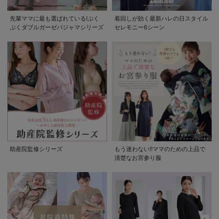
先輩ママに最も選ばれている!ぷく
着回しが効く最新ハレの日スタイル
ぷくダブルガーゼパジャマシリーズ
セレモニー6シーン
助産院監修シリーズ
もう迷わない!!ママのための上品で
清楚なお宮参り服