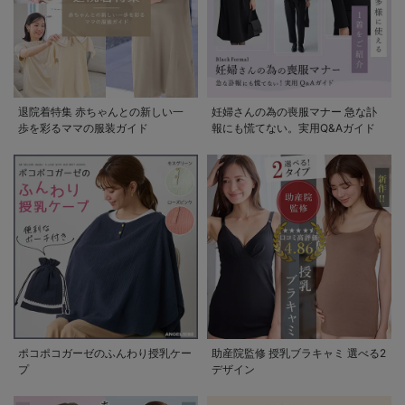
退院着特集 赤ちゃんとの新しい一
妊婦さんの為の喪服マナー 急な訃
歩を彩るママの服装ガイド
報にも慌てない。実用Q&Aガイド
ポコポコガーゼのふんわり授乳ケー
助産院監修 授乳ブラキャミ 選べる2
プ
デザイン