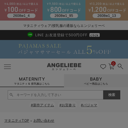
2026/NewArrival
送料495円(一部地域を除く) 7,700円以上で送料無料
マタニティウェア/授乳服の通販ならエンジェリーベ
LINE お友達登録で500円OFF
click
0
MATERNITY
BABY
マタニティ & 授乳服はこちら
ベビー用品はこちら
戻る
戻る
戻る
戻る
戻る
戻る
戻る
戻る
戻る
戻る
戻る
戻る
戻る
戻る
戻る
戻る
戻る
戻る
戻る
戻る
戻る
戻る
戻る
戻る
戻る
戻る
戻る
戻る
戻る
戻る
戻る
#新作アイテム
#お宮参り
#パジャマ
マタニティウェア全て
マタニティ 下着・インナー全て
授乳服全て
マタニティ フォーマル全て
授乳用品全て
マタニティレッグウェア全て
マタニティ ボディケア全て
アウトレット全て
特集全て
再入荷全て
送料無料アイテム全て
ブラキャミ おまとめ
【37周年祭セール】
気温差別オススメアイ
マタニティウェア お
こだわりの履き心地！
出産準備応援割全て
春のマタニティワンピ
Gift Selection 
冬の冷え対策インナー
入院準備の持ち物チェ
冬のあったか特集全て
マタニティ ワンピース
授乳ワンピース
マタニティ スーツ
妊婦用 抱き枕・授乳クッション
マタニティストッキング・タイツ
妊娠線クリーム
【アウトレット】ワンピース
抗菌防臭加工
再入荷｜インナー
授乳ブラ・マタニティブラ（マタニティインナー・産後用品）
ワンピース
【37周年祭セール】2
【15℃】3月下旬～
動きやすく着回しでき
強撚スムース(コスパ
【おまとめ割】パジャ
カジュアル
ジャケット派
マタニティパジャマ
【オフィスカジュアル
レギンスタイプ
【フォーマル】ワンピ
【ベビー】長袖
ハンカチ
快適ウェア10%OFF
セットアップ・ レイ
〜3,000円（税込）
薄くてあったか
入院してすぐ使うグッ
【冬のあったか特集】
マタニティTOP
お問い合わせ
＞