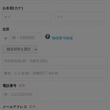
erbaviva（エルバビーバ）
お名前(カナ)
安心の日本製。先輩ママが買ってよかった！本当に必要な出産準備品
ハレの日に着るANGELIEBEのセレモニー
住所
買って正解！高評価レビューアイテム
郵便番号検索
〒
冬に可愛いニットがお得！
親子コーデ｜ママとベビーにおすすめ！
便利な育児家電
Gift Selection 出産祝い
ロンパースはいつからいつまで使う？選ぶポイントも解説！
電話番号
必須
保育園・入園準備特集
ファルスカ
メールアドレス
必須