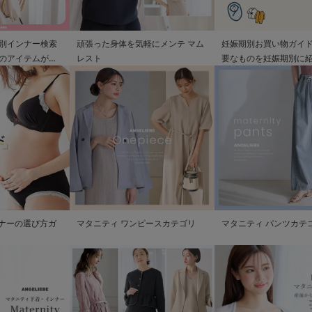
別インナー検索
頑張った身体を気軽にメンテ マム
妊娠期別お買い物ガイド
のアイテムが見
レスト
要なものを妊娠期別に
ンナーの選び方ガ
マタニティ ワンピースカテゴリ
マタニティ パンツカテ