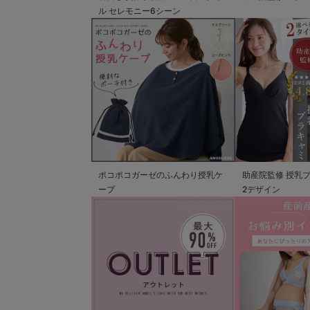
ル セレモニー6シーン
ポコポコガーゼのふんわり授乳ケ
助産院監修 授乳
ープ
2デザイン