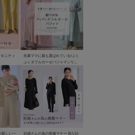
マタニティ
先輩ママに最も選ばれている!ぷく
ぷくダブルガーゼパジャマシリー
ズ
の新しい一
妊婦さんの為の喪服マナー 急な訃