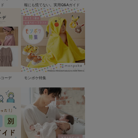
イド
報にも慌てない。実用Q&Aガイド
いコーデ
モンポケ特集