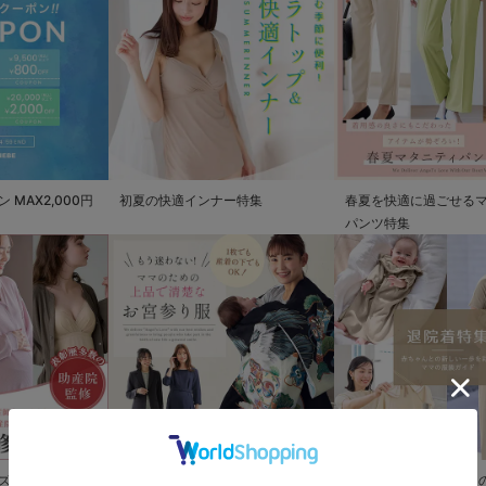
MAX2,000円
初夏の快適インナー特集
春夏を快適に過ごせる
パンツ特集
ズ
もう迷わない!!ママのための上品で
退院着特集 赤ちゃんと