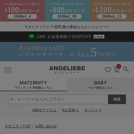
2026/NewArrival
送料495円(一部地域を除く) 7,700円以上で送料無料
マタニティウェア/授乳服の通販ならエンジェリーベ
LINE お友達登録で500円OFF
click
0
MATERNITY
BABY
マタニティ & 授乳服はこちら
ベビー用品はこちら
戻る
戻る
戻る
戻る
戻る
戻る
戻る
戻る
戻る
戻る
戻る
戻る
戻る
戻る
戻る
戻る
戻る
戻る
戻る
戻る
戻る
戻る
戻る
戻る
戻る
戻る
戻る
戻る
戻る
戻る
戻る
#新作アイテム
#お宮参り
#パジャマ
マタニティウェア全て
マタニティ 下着・インナー全て
授乳服全て
マタニティ フォーマル全て
授乳用品全て
マタニティレッグウェア全て
マタニティ ボディケア全て
アウトレット全て
特集全て
再入荷全て
送料無料アイテム全て
ブラキャミ おまとめ
【37周年祭セール】
気温差別オススメアイ
マタニティウェア お
こだわりの履き心地！
出産準備応援割全て
春のマタニティワンピ
Gift Selection 
冬の冷え対策インナー
入院準備の持ち物チェ
冬のあったか特集全て
マタニティ ワンピース
授乳ワンピース
マタニティ スーツ
妊婦用 抱き枕・授乳クッション
マタニティストッキング・タイツ
妊娠線クリーム
【アウトレット】ワンピース
抗菌防臭加工
再入荷｜インナー
授乳ブラ・マタニティブラ（マタニティインナー・産後用品）
ワンピース
【37周年祭セール】2
【15℃】3月下旬～
動きやすく着回しでき
強撚スムース(コスパ
【おまとめ割】パジャ
カジュアル
ジャケット派
マタニティパジャマ
【オフィスカジュアル
レギンスタイプ
【フォーマル】ワンピ
【ベビー】長袖
ハンカチ
快適ウェア10%OFF
セットアップ・ レイ
〜3,000円（税込）
薄くてあったか
入院してすぐ使うグッ
【冬のあったか特集】
マタニティTOP
お問い合わせ
＞