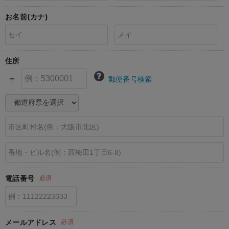
erbaviva（エルバビーバ）
お名前(カナ)
安心の日本製。先輩ママが買ってよかった！本当に必要な出産準備品
ハレの日に着るANGELIEBEのセレモニー
住所
買って正解！高評価レビューアイテム
郵便番号検索
〒
冬に可愛いニットがお得！
親子コーデ｜ママとベビーにおすすめ！
便利な育児家電
Gift Selection 出産祝い
ロンパースはいつからいつまで使う？選ぶポイントも解説！
電話番号
必須
保育園・入園準備特集
ファルスカ
メールアドレス
必須