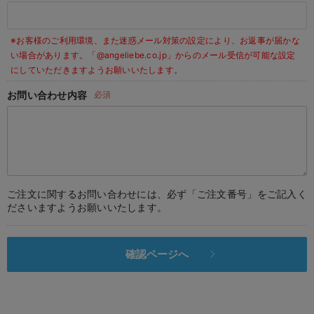
デロンギ
※お客様のご利用環境、また迷惑メール対策の設定により、お返事が届かな
入院準備の持ち物チェック
い場合があります。
「@angeliebe.co.jp」からのメール受信が可能な設定
にしていただきますようお願いいたします。
お問い合わせ内容
必須
ご注文に関するお問い合わせには、必ず「ご注文番号」をご記入く
ださいますようお願いいたします。
確認ページへ