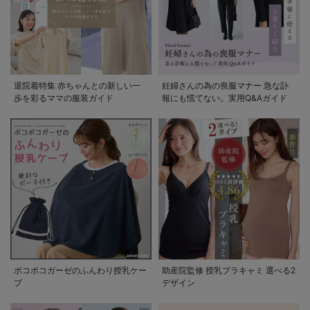
退院着特集 赤ちゃんとの新しい一
妊婦さんの為の喪服マナー 急な訃
歩を彩るママの服装ガイド
報にも慌てない。実用Q&Aガイド
ポコポコガーゼのふんわり授乳ケー
助産院監修 授乳ブラキャミ 選べる2
プ
デザイン