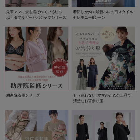
先輩ママに最も選ばれている!ぷく
着回しが効く最新ハレの日スタイル
ぷくダブルガーゼパジャマシリーズ
セレモニー6シーン
助産院監修シリーズ
もう迷わない!!ママのための上品で
清楚なお宮参り服