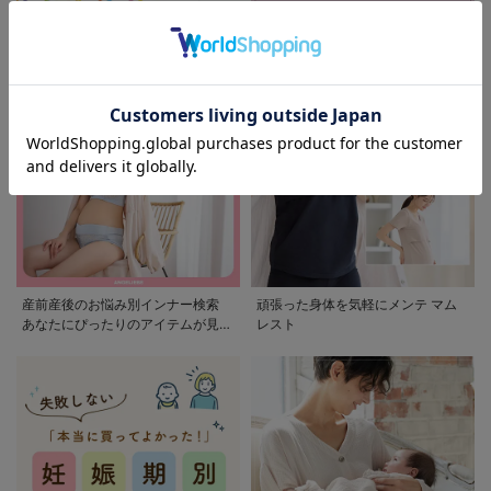
モンポケ特集
アウトレット 最大90%OFF
産前産後のお悩み別インナー検索
頑張った身体を気軽にメンテ マム
あなたにぴったりのアイテムが見つ
レスト
かる