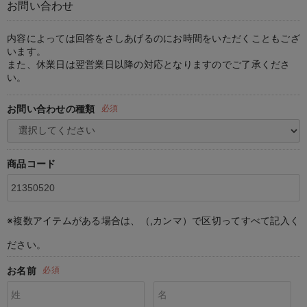
お問い合わせ
マタニティ パンツ
マタニティ ショーツ
授乳トップス
マタニティ オフィス 通勤服
授乳 ケープ
マタニティレギンス
【アウトレット】トップス・授乳トップス
透け防止
再入荷｜アウター
トップス
【37周年祭セール】4
【〜10℃】3月中旬
涼しくて可愛い「ワン
デニム
きれいめトップス派
マタニティインナー
【オフィスカジュアル
パンツタイプ
【フォーマル】ボトム
【ベビー】半袖
2WAYオール
Aライン ・フレアワ
〜5,000円（税込）
綿混素材
赤ちゃんへ使うもの
【冬のあったか特集】
マタニティ スカート
妊婦帯・腹帯・産前ガードル
マタニティ ドレス（結婚式・お呼ばれ）
【アウトレット】ボトムス
見えてもカワイイ
パンツ
レギンス
きれいめスカート派
ベビー
【フォーマル】トップ
【ベビー】グッズ
コンビ肌着
Iライン ・タイトシ
〜10,000円（税込）
腹巻・ひざ上パンツ
産後に使うグッズ
【冬のあったか特集】
内容によっては回答をさしあげるのにお時間をいただくこともござ
います。
また、休業日は翌営業日以降の対応となりますのでご了承くださ
マタニティ トップス
マタニティ 授乳 キャミソール
マタニティ フォーマル パンツ・ボトムス
【アウトレット】パジャマ
コットン素材
スカート
オフィス
きれいめ美脚パンツ派
短肌着
快適ウェア10%OFF
ジャンパースカート/
10,001円（税込）〜
保温&リカバリー
【冬のあったか特集】
い。
マタニティ アウター（コート）・ママコート
産褥ショーツ
【アウトレット】インナー
冷房対策
パジャマ
ツィード派
セット
ワーク・オフィス
女の子におススメのギ
レギンス・タイツ
お問い合わせの種類
必須
骨盤・マタニティベルト （妊娠中・産後）
【アウトレット】ベビー
接触冷感素材
インナー
MAX55%OFF ブラッ
王道シンプル派
カジュアル
男の子におススメのギ
カップ付きインナー
産後 ガードル インナー
Tシャツブラ
雑貨
セットアップ派
フォーマル / オケー
定番ギフト
あったか度◎
商品コード
マタニティ 腹巻き
ブラトップ
ベビー
あったかアイテム｜ベ
もらって嬉しいギフト
裏起毛素材
親子セット
かわいくておもしろい
※複数アイテムがある場合は、（,カンマ）で区切ってすべて記入く
快適機能ウェア特集 トップス
何枚あっても嬉しいア
ださい。
快適機能ウェア特集 ボトムス
長く使えるアイテム
お名前
必須
快適機能ウェア特集 パジャマ
お部屋映えアイテム