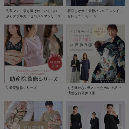
先輩ママに最も選ばれている!ぷく
着回しが効く最新ハレの日スタイル
ぷくダブルガーゼパジャマシリーズ
セレモニー6シーン
助産院監修シリーズ
もう迷わない!!ママのための上品で
清楚なお宮参り服