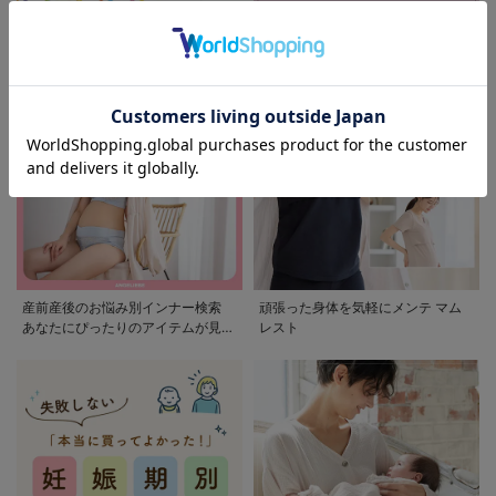
モンポケ特集
アウトレット 最大90%OFF
産前産後のお悩み別インナー検索
頑張った身体を気軽にメンテ マム
あなたにぴったりのアイテムが見つ
レスト
かる