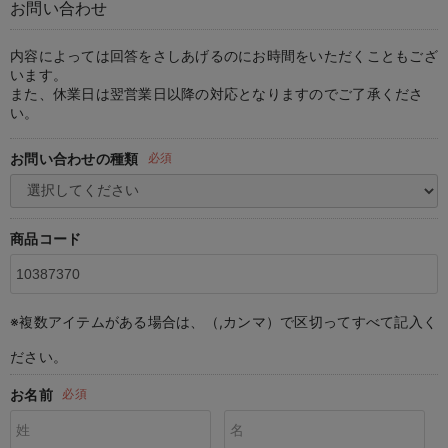
お問い合わせ
マタニティ パンツ
マタニティ ショーツ
授乳トップス
マタニティ オフィス 通勤服
授乳 ケープ
マタニティレギンス
【アウトレット】トップス・授乳トップス
透け防止
再入荷｜アウター
トップス
【37周年祭セール】4
【〜10℃】3月中旬
涼しくて可愛い「ワン
デニム
きれいめトップス派
マタニティインナー
【オフィスカジュアル
パンツタイプ
【フォーマル】ボトム
【ベビー】半袖
2WAYオール
Aライン ・フレアワ
〜5,000円（税込）
綿混素材
赤ちゃんへ使うもの
【冬のあったか特集】
マタニティ スカート
妊婦帯・腹帯・産前ガードル
マタニティ ドレス（結婚式・お呼ばれ）
【アウトレット】ボトムス
見えてもカワイイ
パンツ
レギンス
きれいめスカート派
ベビー
【フォーマル】トップ
【ベビー】グッズ
コンビ肌着
Iライン ・タイトシ
〜10,000円（税込）
腹巻・ひざ上パンツ
産後に使うグッズ
【冬のあったか特集】
内容によっては回答をさしあげるのにお時間をいただくこともござ
います。
また、休業日は翌営業日以降の対応となりますのでご了承くださ
マタニティ トップス
マタニティ 授乳 キャミソール
マタニティ フォーマル パンツ・ボトムス
【アウトレット】パジャマ
コットン素材
スカート
オフィス
きれいめ美脚パンツ派
短肌着
快適ウェア10%OFF
ジャンパースカート/
10,001円（税込）〜
保温&リカバリー
【冬のあったか特集】
い。
マタニティ アウター（コート）・ママコート
産褥ショーツ
【アウトレット】インナー
冷房対策
パジャマ
ツィード派
セット
ワーク・オフィス
女の子におススメのギ
レギンス・タイツ
お問い合わせの種類
必須
骨盤・マタニティベルト （妊娠中・産後）
【アウトレット】ベビー
接触冷感素材
インナー
MAX55%OFF ブラッ
王道シンプル派
カジュアル
男の子におススメのギ
カップ付きインナー
産後 ガードル インナー
Tシャツブラ
雑貨
セットアップ派
フォーマル / オケー
定番ギフト
あったか度◎
商品コード
マタニティ 腹巻き
ブラトップ
ベビー
あったかアイテム｜ベ
もらって嬉しいギフト
裏起毛素材
親子セット
かわいくておもしろい
※複数アイテムがある場合は、（,カンマ）で区切ってすべて記入く
快適機能ウェア特集 トップス
何枚あっても嬉しいア
ださい。
快適機能ウェア特集 ボトムス
長く使えるアイテム
お名前
必須
快適機能ウェア特集 パジャマ
お部屋映えアイテム