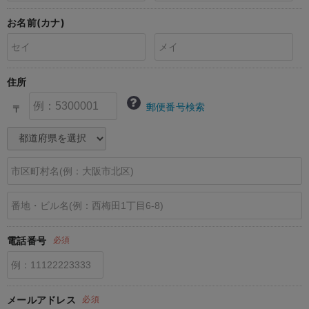
erbaviva（エルバビーバ）
お名前(カナ)
安心の日本製。先輩ママが買ってよかった！本当に必要な出産準備品
ハレの日に着るANGELIEBEのセレモニー
住所
買って正解！高評価レビューアイテム
郵便番号検索
〒
冬に可愛いニットがお得！
親子コーデ｜ママとベビーにおすすめ！
便利な育児家電
Gift Selection 出産祝い
ロンパースはいつからいつまで使う？選ぶポイントも解説！
電話番号
必須
保育園・入園準備特集
ファルスカ
メールアドレス
必須