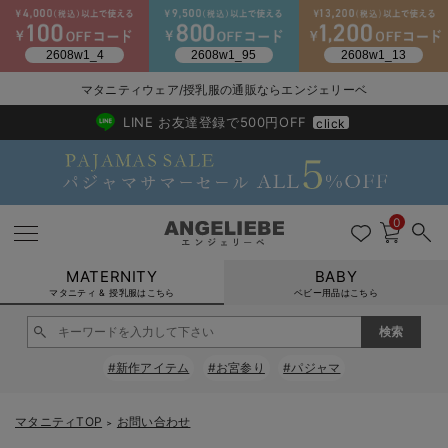
2026/NewArrival
送料495円(一部地域を除く) 7,700円以上で送料無料
マタニティウェア/授乳服の通販ならエンジェリーベ
LINE お友達登録で500円OFF
click
0
MATERNITY
BABY
マタニティ & 授乳服はこちら
ベビー用品はこちら
戻る
戻る
戻る
戻る
戻る
戻る
戻る
戻る
戻る
戻る
戻る
戻る
戻る
戻る
戻る
戻る
戻る
戻る
戻る
戻る
戻る
戻る
戻る
戻る
戻る
戻る
戻る
戻る
戻る
戻る
戻る
#新作アイテム
#お宮参り
#パジャマ
マタニティウェア全て
マタニティ 下着・インナー全て
授乳服全て
マタニティ フォーマル全て
授乳用品全て
マタニティレッグウェア全て
マタニティ ボディケア全て
アウトレット全て
特集全て
再入荷全て
送料無料アイテム全て
ブラキャミ おまとめ
【37周年祭セール】
気温差別オススメアイ
マタニティウェア お
こだわりの履き心地！
出産準備応援割全て
春のマタニティワンピ
Gift Selection 
冬の冷え対策インナー
入院準備の持ち物チェ
冬のあったか特集全て
マタニティ ワンピース
授乳ワンピース
マタニティ スーツ
妊婦用 抱き枕・授乳クッション
マタニティストッキング・タイツ
妊娠線クリーム
【アウトレット】ワンピース
抗菌防臭加工
再入荷｜インナー
授乳ブラ・マタニティブラ（マタニティインナー・産後用品）
ワンピース
【37周年祭セール】2
【15℃】3月下旬～
動きやすく着回しでき
強撚スムース(コスパ
【おまとめ割】パジャ
カジュアル
ジャケット派
マタニティパジャマ
【オフィスカジュアル
レギンスタイプ
【フォーマル】ワンピ
【ベビー】長袖
ハンカチ
快適ウェア10%OFF
セットアップ・ レイ
〜3,000円（税込）
薄くてあったか
入院してすぐ使うグッ
【冬のあったか特集】
マタニティTOP
お問い合わせ
＞