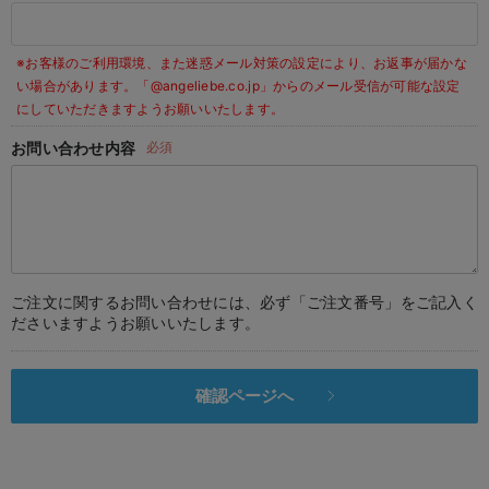
デロンギ
※お客様のご利用環境、また迷惑メール対策の設定により、お返事が届かな
入院準備の持ち物チェック
い場合があります。
「@angeliebe.co.jp」からのメール受信が可能な設定
にしていただきますようお願いいたします。
お問い合わせ内容
必須
ご注文に関するお問い合わせには、必ず「ご注文番号」をご記入く
ださいますようお願いいたします。
確認ページへ