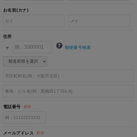
erbaviva（エルバビーバ）
お名前(カナ)
安心の日本製。先輩ママが買ってよかった！本当に必要な出産準備品
ハレの日に着るANGELIEBEのセレモニー
住所
買って正解！高評価レビューアイテム
郵便番号検索
〒
冬に可愛いニットがお得！
親子コーデ｜ママとベビーにおすすめ！
便利な育児家電
Gift Selection 出産祝い
ロンパースはいつからいつまで使う？選ぶポイントも解説！
電話番号
必須
保育園・入園準備特集
ファルスカ
メールアドレス
必須