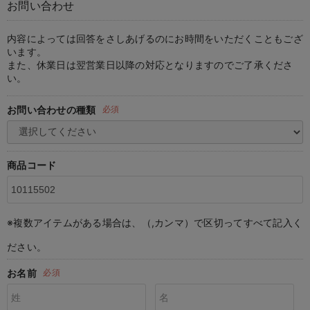
お問い合わせ
マタニティ パンツ
マタニティ ショーツ
授乳トップス
マタニティ オフィス 通勤服
授乳 ケープ
マタニティレギンス
【アウトレット】トップス・授乳トップス
透け防止
再入荷｜アウター
トップス
【37周年祭セール】4
【〜10℃】3月中旬
涼しくて可愛い「ワン
デニム
きれいめトップス派
マタニティインナー
【オフィスカジュアル
パンツタイプ
【フォーマル】ボトム
【ベビー】半袖
2WAYオール
Aライン ・フレアワ
〜5,000円（税込）
綿混素材
赤ちゃんへ使うもの
【冬のあったか特集】
マタニティ スカート
妊婦帯・腹帯・産前ガードル
マタニティ ドレス（結婚式・お呼ばれ）
【アウトレット】ボトムス
見えてもカワイイ
パンツ
レギンス
きれいめスカート派
ベビー
【フォーマル】トップ
【ベビー】グッズ
コンビ肌着
Iライン ・タイトシ
〜10,000円（税込）
腹巻・ひざ上パンツ
産後に使うグッズ
【冬のあったか特集】
内容によっては回答をさしあげるのにお時間をいただくこともござ
います。
また、休業日は翌営業日以降の対応となりますのでご了承くださ
マタニティ トップス
マタニティ 授乳 キャミソール
マタニティ フォーマル パンツ・ボトムス
【アウトレット】パジャマ
コットン素材
スカート
オフィス
きれいめ美脚パンツ派
短肌着
快適ウェア10%OFF
ジャンパースカート/
10,001円（税込）〜
保温&リカバリー
【冬のあったか特集】
い。
マタニティ アウター（コート）・ママコート
産褥ショーツ
【アウトレット】インナー
冷房対策
パジャマ
ツィード派
セット
ワーク・オフィス
女の子におススメのギ
レギンス・タイツ
お問い合わせの種類
必須
骨盤・マタニティベルト （妊娠中・産後）
【アウトレット】ベビー
接触冷感素材
インナー
MAX55%OFF ブラッ
王道シンプル派
カジュアル
男の子におススメのギ
カップ付きインナー
産後 ガードル インナー
Tシャツブラ
雑貨
セットアップ派
フォーマル / オケー
定番ギフト
あったか度◎
商品コード
マタニティ 腹巻き
ブラトップ
ベビー
あったかアイテム｜ベ
もらって嬉しいギフト
裏起毛素材
親子セット
かわいくておもしろい
※複数アイテムがある場合は、（,カンマ）で区切ってすべて記入く
快適機能ウェア特集 トップス
何枚あっても嬉しいア
ださい。
快適機能ウェア特集 ボトムス
長く使えるアイテム
お名前
必須
快適機能ウェア特集 パジャマ
お部屋映えアイテム