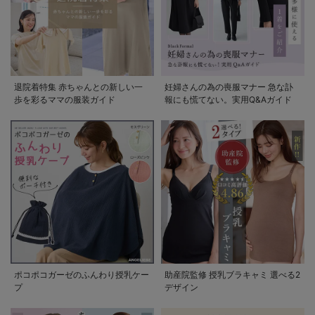
退院着特集 赤ちゃんとの新しい一
妊婦さんの為の喪服マナー 急な訃
歩を彩るママの服装ガイド
報にも慌てない。実用Q&Aガイド
ポコポコガーゼのふんわり授乳ケー
助産院監修 授乳ブラキャミ 選べる2
プ
デザイン