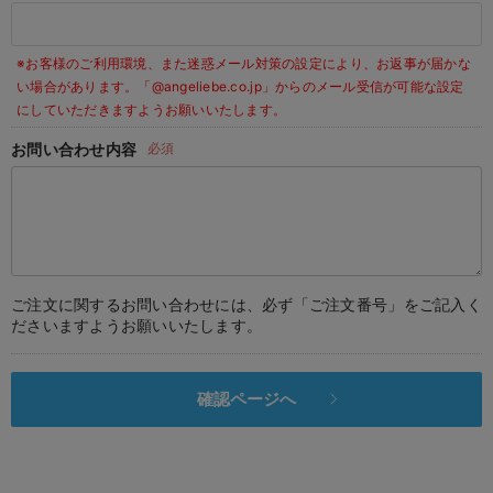
デロンギ
※お客様のご利用環境、また迷惑メール対策の設定により、お返事が届かな
入院準備の持ち物チェック
い場合があります。
「@angeliebe.co.jp」からのメール受信が可能な設定
にしていただきますようお願いいたします。
お問い合わせ内容
必須
ご注文に関するお問い合わせには、必ず「ご注文番号」をご記入く
ださいますようお願いいたします。
確認ページへ