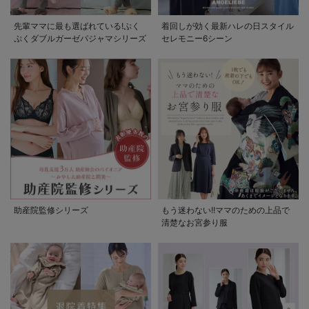
先輩ママに最も選ばれている!ぷく
着回しが効く最新ハレの日スタイル
ぷくダブルガーゼパジャマシリーズ
セレモニー6シーン
助産院監修シリーズ
もう迷わない!!ママのための上品で
清楚なお宮参り服