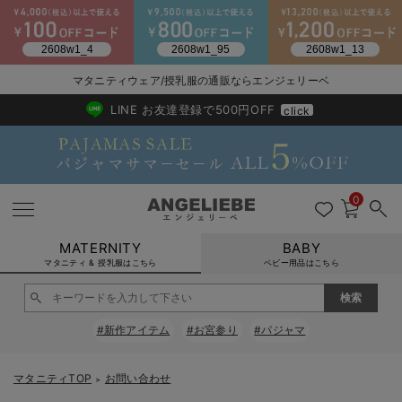
2026/NewArrival
送料495円(一部地域を除く) 7,700円以上で送料無料
マタニティウェア/授乳服の通販ならエンジェリーベ
LINE お友達登録で500円OFF
click
0
MATERNITY
BABY
マタニティ & 授乳服はこちら
ベビー用品はこちら
戻る
戻る
戻る
戻る
戻る
戻る
戻る
戻る
戻る
戻る
戻る
戻る
戻る
戻る
戻る
戻る
戻る
戻る
戻る
戻る
戻る
戻る
戻る
戻る
戻る
戻る
戻る
戻る
戻る
戻る
戻る
#新作アイテム
#お宮参り
#パジャマ
マタニティウェア全て
マタニティ 下着・インナー全て
授乳服全て
マタニティ フォーマル全て
授乳用品全て
マタニティレッグウェア全て
マタニティ ボディケア全て
アウトレット全て
特集全て
再入荷全て
送料無料アイテム全て
ブラキャミ おまとめ
【37周年祭セール】
気温差別オススメアイ
マタニティウェア お
こだわりの履き心地！
出産準備応援割全て
春のマタニティワンピ
Gift Selection 
冬の冷え対策インナー
入院準備の持ち物チェ
冬のあったか特集全て
マタニティ ワンピース
授乳ワンピース
マタニティ スーツ
妊婦用 抱き枕・授乳クッション
マタニティストッキング・タイツ
妊娠線クリーム
【アウトレット】ワンピース
抗菌防臭加工
再入荷｜インナー
授乳ブラ・マタニティブラ（マタニティインナー・産後用品）
ワンピース
【37周年祭セール】2
【15℃】3月下旬～
動きやすく着回しでき
強撚スムース(コスパ
【おまとめ割】パジャ
カジュアル
ジャケット派
マタニティパジャマ
【オフィスカジュアル
レギンスタイプ
【フォーマル】ワンピ
【ベビー】長袖
ハンカチ
快適ウェア10%OFF
セットアップ・ レイ
〜3,000円（税込）
薄くてあったか
入院してすぐ使うグッ
【冬のあったか特集】
マタニティTOP
お問い合わせ
＞