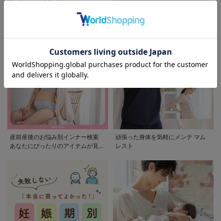
モンポケ特集
アウトレット 最大90%OFF
産前産後のお悩み別インナー検索
頑張った身体を気軽にメンテ マム
あなたにぴったりのアイテムが見つ
レスト
かる