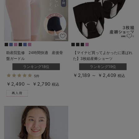
助産院監修 24時間快適 産後骨
【マイナビ買ってよかったに選ばれ
盤ガードル
た】3枚組産褥ショーツ
ランキング18位
ランキング19位
￥2,189 ～ ￥2,409
税込
5件
￥2,490 ～ ￥2,790
税込