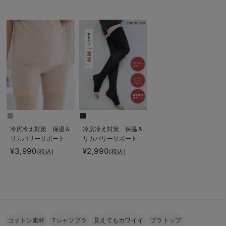
止】フィットグミ入り
る】
【出産後も長く使え
る】
冷房冷え対策 保温＆
冷房冷え対策 保温＆
リカバリーサポート
リカバリーサポート
momRest 腹巻パン
momRest おやすみ
¥3,990
¥2,990
(税込)
(税込)
ツ efe×ANGELIEBE
着圧ソックス
コラボ 光電子 日本
efe×ANGELIEBEコラ
製
ボ 光電子 日本製
コットン素材
Tシャツブラ
見えてもカワイイ
ブラトップ