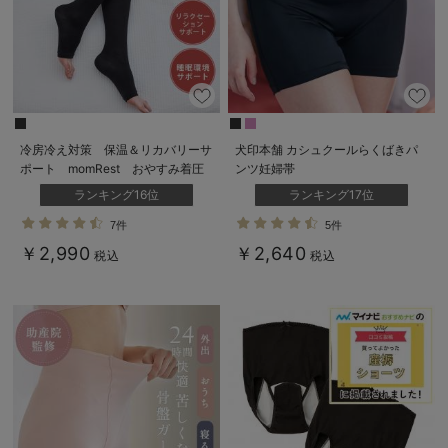
冷房冷え対策 保温＆リカバリーサ
犬印本舗 カシュクールらくばきパ
ポート momRest おやすみ着圧
ンツ妊婦帯
ソックス efe×ANGELIEBEコラ
ランキング16位
ランキング17位
ボ 光電子 日本製
7件
5件
￥2,990
￥2,640
税込
税込