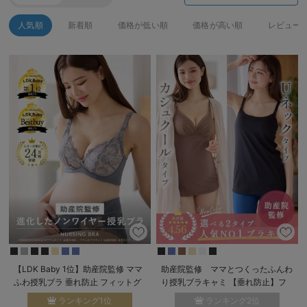
デロンギ
人気順
新着順
価格が低い順
価格が高い順
レビュー
入院準備の持ち物チェック
【LDK Baby 1位】助産院監修 ママ
助産院監修 ママとつくったふんわ
ふわ授乳ブラ 垂れ防止 フィットグ
り授乳ブラキャミ 【垂れ防止】フ
ミ ノンワイヤー ｜ マタニティ・授
ィットグミ入り【出産後も長く使え
ランキング1位
ランキング2位