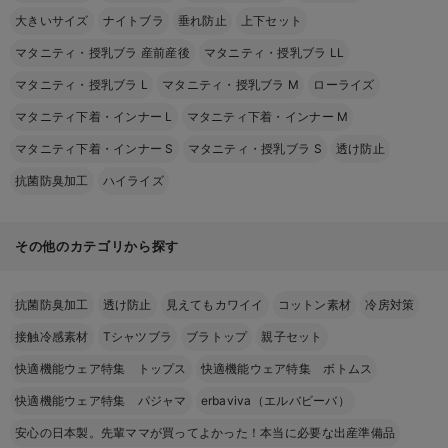
大きいサイズ
ナイトブラ
垂れ防止
上下セット
マタニティ・授乳ブラ 産前産後
マタニティ・授乳ブラ LL
マタニティ・授乳ブラ L
マタニティ・授乳ブラ M
ローライズ
マタニティ下着・インナー L
マタニティ下着・インナー M
マタニティ下着・インナー S
マタニティ・授乳ブラ S
透け防止
抗菌防臭加工
ハイライズ
その他のカテゴリから探す
抗菌防臭加工
透け防止
見えてもカワイイ
コットン素材
冷房対策
接触冷感素材
Tシャツブラ
ブラトップ
親子セット
快適機能ウェア特集 トップス
快適機能ウェア特集 ボトムス
快適機能ウェア特集 パジャマ
erbaviva（エルバビーバ）
安心の日本製。先輩ママが買ってよかった！本当に必要な出産準備品