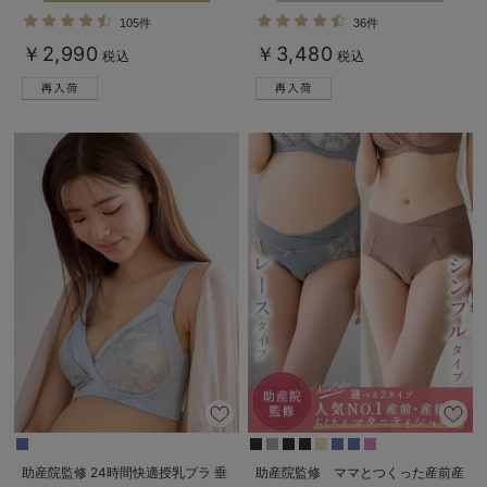
乳ブラ
る】
105件
36件
￥2,990
￥3,480
税込
税込
助産院監修 24時間快適授乳ブラ 垂
助産院監修 ママとつくった産前産