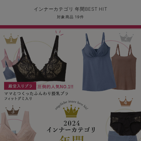
マタニティ パンツ
マタニティ ショーツ
授乳トップス
マタニティ オフィス 通勤服
授乳 ケープ
マタニティレギンス
【アウトレット】トップス・授乳トップス
透け防止
再入荷｜アウター
トップス
【37周年祭セール】4
【〜10℃】3月中旬
涼しくて可愛い「ワン
デニム
きれいめトップス派
マタニティインナー
【オフィスカジュアル
パンツタイプ
【フォーマル】ボトム
【ベビー】半袖
2WAYオール
Aライン ・フレアワ
〜5,000円（税込）
綿混素材
赤ちゃんへ使うもの
【冬のあったか特集】
インナーカテゴリ 年間BEST HIT
マタニティ スカート
妊婦帯・腹帯・産前ガードル
マタニティ ドレス（結婚式・お呼ばれ）
【アウトレット】ボトムス
見えてもカワイイ
パンツ
レギンス
きれいめスカート派
ベビー
【フォーマル】トップ
【ベビー】グッズ
コンビ肌着
Iライン ・タイトシ
〜10,000円（税込）
腹巻・ひざ上パンツ
産後に使うグッズ
【冬のあったか特集】
対象商品 19件
マタニティ トップス
マタニティ 授乳 キャミソール
マタニティ フォーマル パンツ・ボトムス
【アウトレット】パジャマ
コットン素材
スカート
オフィス
きれいめ美脚パンツ派
短肌着
快適ウェア10%OFF
ジャンパースカート/
10,001円（税込）〜
保温&リカバリー
【冬のあったか特集】
マタニティ アウター（コート）・ママコート
産褥ショーツ
【アウトレット】インナー
冷房対策
パジャマ
ツィード派
セット
ワーク・オフィス
女の子におススメのギ
レギンス・タイツ
骨盤・マタニティベルト （妊娠中・産後）
【アウトレット】ベビー
接触冷感素材
インナー
MAX55%OFF ブラッ
王道シンプル派
カジュアル
男の子におススメのギ
カップ付きインナー
産後 ガードル インナー
Tシャツブラ
雑貨
セットアップ派
フォーマル / オケー
定番ギフト
あったか度◎
マタニティ 腹巻き
ブラトップ
ベビー
あったかアイテム｜ベ
もらって嬉しいギフト
裏起毛素材
親子セット
かわいくておもしろい
快適機能ウェア特集 トップス
何枚あっても嬉しいア
快適機能ウェア特集 ボトムス
長く使えるアイテム
快適機能ウェア特集 パジャマ
お部屋映えアイテム