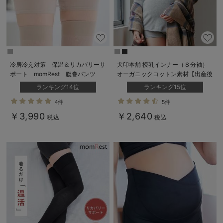
冷房冷え対策 保温＆リカバリーサ
犬印本舗 授乳インナー（８分袖）
ポート momRest 腹巻パンツ
オーガニックコットン素材【出産後
efe×ANGELIEBEコラボ 光電子
も長く使える】
ランキング14位
ランキング15位
日本製
4件
5件
￥3,990
￥2,640
税込
税込