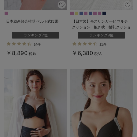
日本助産師会推奨 ベルト式腹帯
【日本製】モスリンガーゼ マルチ
クッション 抱き枕 授乳クッショ
ン
ランキング7位
ランキング9位
14件
11件
￥8,890
￥6,380
税込
税込