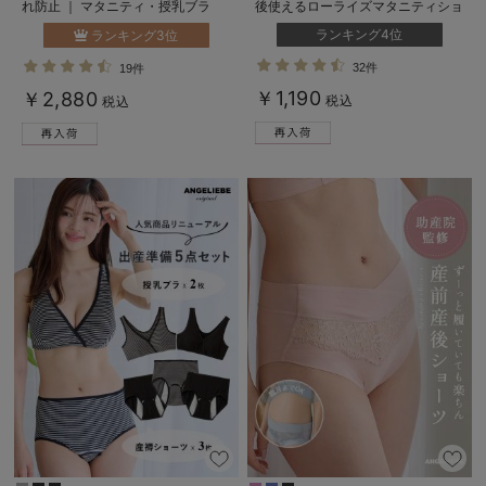
れ防止 ｜ マタニティ・授乳ブラ
後使えるローライズマタニティショ
ーツ
ランキング4位
ランキング3位
32件
19件
￥1,190
￥2,880
税込
税込