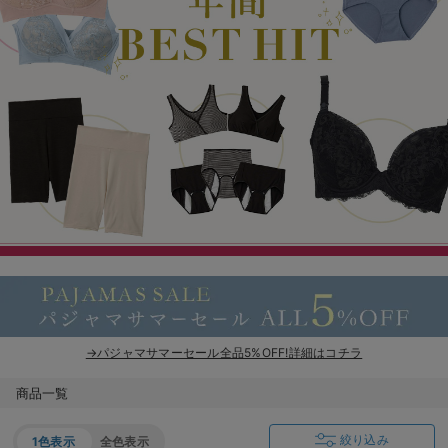
erbaviva（エルバビーバ）
安心の日本製。先輩ママが買ってよかった！本当に必要な出産準備品
ハレの日に着るANGELIEBEのセレモニー
買って正解！高評価レビューアイテム
冬に可愛いニットがお得！
親子コーデ｜ママとベビーにおすすめ！
便利な育児家電
Gift Selection 出産祝い
ロンパースはいつからいつまで使う？選ぶポイントも解説！
→パジャマサマーセール全品5%OFF!詳細はコチラ
保育園・入園準備特集
商品一覧
ファルスカ
絞り込み
1色表示
全色表示