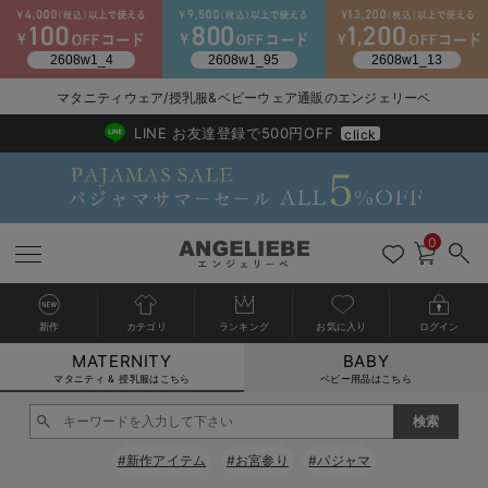
マタニティウェア/授乳服&ベビーウェア通販のエンジェリーベ
2026/NewArrival
送料495円(一部地域を除く) 7,700円以上で送料無料
LINE お友達登録で500円OFF
click
0
新作
カテゴリ
ランキング
お気に入り
ログイン
MATERNITY
BABY
戻る
戻る
戻る
戻る
戻る
戻る
戻る
戻る
戻る
戻る
戻る
戻る
戻る
戻る
戻る
戻る
戻る
戻る
戻る
戻る
戻る
戻る
戻る
戻る
戻る
戻る
戻る
戻る
戻る
戻る
戻る
カートに入れる
マタニティ & 授乳服はこちら
ベビー用品はこちら
マタニティウェア全て
マタニティ 下着・インナー全て
授乳服全て
マタニティ フォーマル全て
授乳用品全て
マタニティレッグウェア全て
マタニティ ボディケア全て
アウトレット全て
特集全て
再入荷全て
送料無料アイテム全て
ブラキャミ おまとめ
【37周年祭セール】
気温差別オススメアイ
マタニティウェア お
こだわりの履き心地！
出産準備応援割全て
春のマタニティワンピ
Gift Selection 
冬の冷え対策インナー
入院準備の持ち物チェ
冬のあったか特集全て
閉じる
マタニティ ワンピース
授乳ワンピース
マタニティ スーツ
妊婦用 抱き枕・授乳クッション
マタニティストッキング・タイツ
妊娠線クリーム
【アウトレット】ワンピース
抗菌防臭加工
再入荷｜インナー
授乳ブラ・マタニティブラ（マタニティインナー・産後用品）
ワンピース
【37周年祭セール】2
【15℃】3月下旬～
動きやすく着回しでき
強撚スムース(コスパ
【おまとめ割】パジャ
カジュアル
ジャケット派
マタニティパジャマ
【オフィスカジュアル
レギンスタイプ
【フォーマル】ワンピ
【ベビー】長袖
ハンカチ
快適ウェア10%OFF
セットアップ・ レイ
〜3,000円（税込）
薄くてあったか
入院してすぐ使うグッ
【冬のあったか特集】
#新作アイテム
#お宮参り
#パジャマ