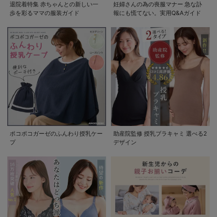
退院着特集 赤ちゃんとの新しい一
妊婦さんの為の喪服マナー 急な訃
歩を彩るママの服装ガイド
報にも慌てない。実用Q&Aガイド
ポコポコガーゼのふんわり授乳ケー
助産院監修 授乳ブラキャミ 選べる2
プ
デザイン