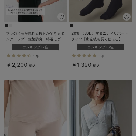
ブラのヒモが隠れる授乳ができるタ
2枚組【80D】マタニティサポート
ンクトップ 抗菌防臭 綿混モダー
タイツ【出産後も長く使える】
ル
ランキング12位
ランキング13位
5件
3件
￥2,200
￥1,390
税込
税込