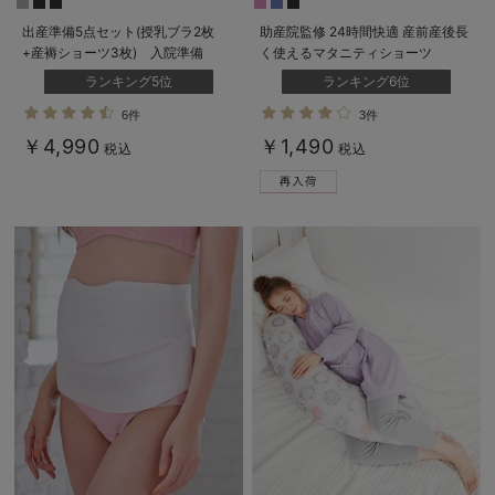
出産準備5点セット(授乳ブラ2枚
助産院監修 24時間快適 産前産後長
+産褥ショーツ3枚) 入院準備
く使えるマタニティショーツ
ランキング5位
ランキング6位
6件
3件
￥4,990
￥1,490
税込
税込