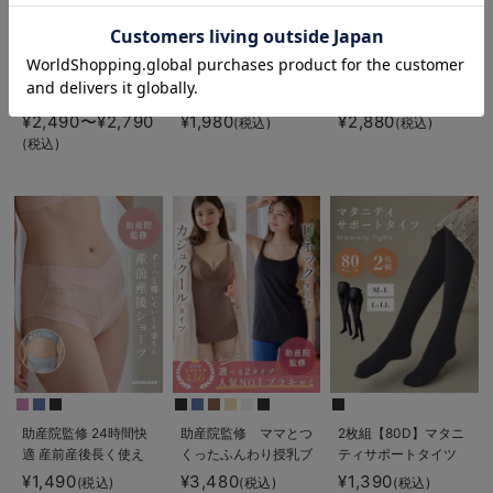
お気に入り商品を確認する
助産院監修 24時間
犬印本舗 綿100％の
助産院監修 24時間快
快適 産後骨盤ガード
肌にやさしいハーフト
適授乳ブラ 垂れ防止
ル
ップ ｜ マタニティ・
｜ マタニティ・授乳
¥2,490〜¥2,790
¥1,980
¥2,880
(税込)
(税込)
授乳ブラ
ブラ
(税込)
助産院監修 24時間快
助産院監修 ママとつ
2枚組【80D】マタニ
適 産前産後長く使え
くったふんわり授乳ブ
ティサポートタイツ
るマタニティショーツ
ラキャミ 【垂れ防
【出産後も長く使え
¥1,490
¥3,480
¥1,390
(税込)
(税込)
(税込)