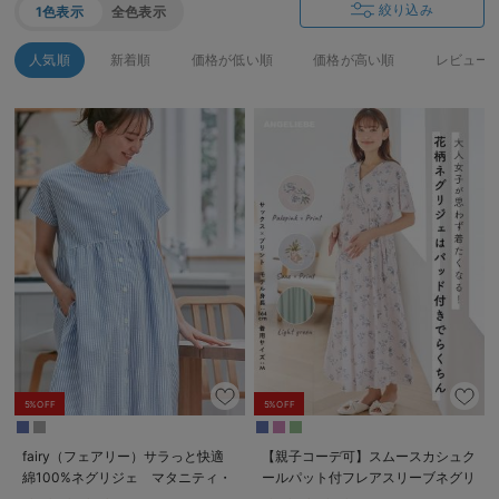
絞り込み
1色表示
全色表示
人気順
新着順
価格が低い順
価格が高い順
レビュー
5%OFF
5%OFF
fairy（フェアリー）サラっと快適
【親子コーデ可】スムースカシュク
綿100%ネグリジェ マタニティ・
ールパット付フレアスリーブネグリ
産後授乳パジャマ【出産後も長く使
ジェ マタニティ・産後授乳服【出