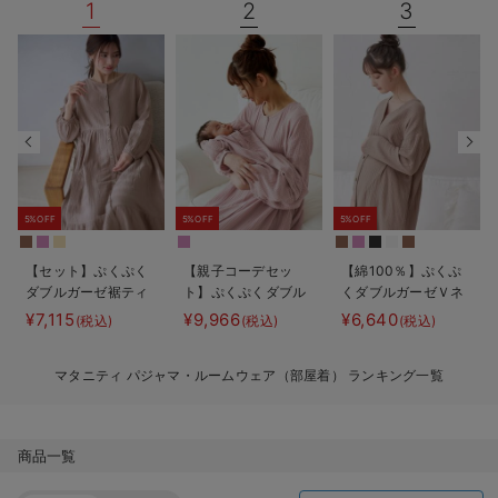
1
2
3
デロンギ
入院準備の持ち物チェック
5%OFF
5%OFF
5%OFF
【セット】ぷくぷく
【親子コーデセッ
【綿100％】ぷくぷ
ダブルガーゼ裾ティ
ト】ぷくぷくダブル
くダブルガーゼＶネ
アード3WAYワンピ
ガーゼ裾ティアード
ックワンピ＆産前産
¥7,115
¥9,966
¥6,640
(税込)
(税込)
(税込)
ース＆産後も使える
3WAYワンピース＆
後使えるレギンスパ
レギンスパジャマ
産前産後使えるレギ
ジャマ マタニテ
マタニティ パジャマ・ルームウェア（部屋着） ランキング一覧
マタニティ・授乳パ
ンスパジャマ&2way
ィ・授乳パジャマ
ジャマ
オール 出産準備
【親子コーデ可】
ギフト マタニテ
ィ・産後
商品一覧