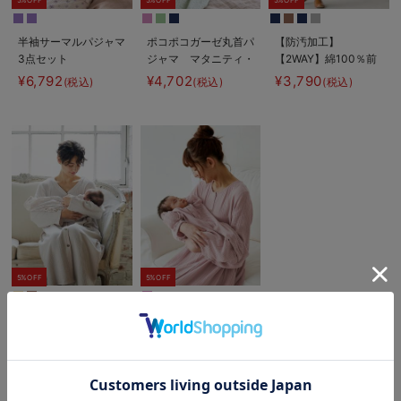
半袖サーマルパジャマ
ポコポコガーゼ丸首パ
【防汚加工】
3点セット
ジャマ マタニティ・
【2WAY】綿100％前
JEMORGAN（ジェー
授乳パジャマ【産後も
開き長袖ネグリジェ
¥6,792
¥4,702
¥3,790
(税込)
(税込)
(税込)
イーモーガン） ギフ
長く着れる】
マタニティ・授乳パジ
ト マタニティ・産後
INUJIRUSHI（イヌジ
ャマ【産後も長く着れ
【出産後も長く使え
ルシ）
る】
る】
5%OFF
5%OFF
【親子コーデセット】
【親子コーデセット】
ぷくぷくダブルガーゼ
ぷくぷくダブルガーゼ
Ｖネックワンピ＆産前
裾ティアード3WAYワ
¥9,489
¥9,966
(税込)
(税込)
お気に入り商品を確認する
産後使えるレギンスパ
ンピース＆産前産後使
ジャマ&2wayオー
えるレギンスパジャマ