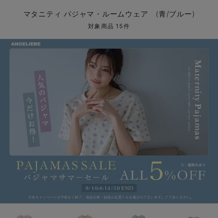
マタニティ パンツ
マタニティ ショーツ
授乳トップス
マタニティ オフィス 通勤服
授乳 ケープ
マタニティレギンス
【アウトレット】トップス・授乳トップス
透け防止
再入荷｜アウター
トップス
【37周年祭セール】4
【〜10℃】3月中旬
涼しくて可愛い「ワン
デニム
きれいめトップス派
マタニティインナー
【オフィスカジュアル
パンツタイプ
【フォーマル】ボトム
【ベビー】半袖
2WAYオール
Aライン ・フレアワ
〜5,000円（税込）
綿混素材
赤ちゃんへ使うもの
【冬のあったか特集】
マタニティ パジャマ・ルームウェア (青/ブルー)
マタニティ スカート
妊婦帯・腹帯・産前ガードル
マタニティ ドレス（結婚式・お呼ばれ）
【アウトレット】ボトムス
見えてもカワイイ
パンツ
レギンス
きれいめスカート派
ベビー
【フォーマル】トップ
【ベビー】グッズ
コンビ肌着
Iライン ・タイトシ
〜10,000円（税込）
腹巻・ひざ上パンツ
産後に使うグッズ
【冬のあったか特集】
対象商品 15件
マタニティ トップス
マタニティ 授乳 キャミソール
マタニティ フォーマル パンツ・ボトムス
【アウトレット】パジャマ
コットン素材
スカート
オフィス
きれいめ美脚パンツ派
短肌着
快適ウェア10%OFF
ジャンパースカート/
10,001円（税込）〜
保温&リカバリー
【冬のあったか特集】
マタニティ アウター（コート）・ママコート
産褥ショーツ
【アウトレット】インナー
冷房対策
パジャマ
ツィード派
セット
ワーク・オフィス
女の子におススメのギ
レギンス・タイツ
骨盤・マタニティベルト （妊娠中・産後）
【アウトレット】ベビー
接触冷感素材
インナー
MAX55%OFF ブラッ
王道シンプル派
カジュアル
男の子におススメのギ
カップ付きインナー
産後 ガードル インナー
Tシャツブラ
雑貨
セットアップ派
フォーマル / オケー
定番ギフト
あったか度◎
マタニティ 腹巻き
ブラトップ
ベビー
あったかアイテム｜ベ
もらって嬉しいギフト
裏起毛素材
親子セット
かわいくておもしろい
快適機能ウェア特集 トップス
何枚あっても嬉しいア
快適機能ウェア特集 ボトムス
長く使えるアイテム
快適機能ウェア特集 パジャマ
お部屋映えアイテム