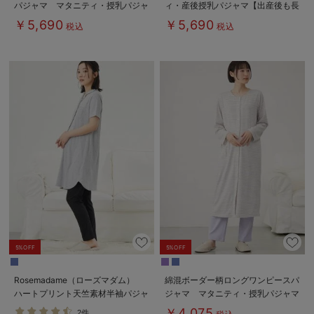
パジャマ マタニティ・授乳パジャ
ィ・産後授乳パジャマ【出産後も長
マ【出産後も長く使える】
く使える】
￥5,690
￥5,690
税込
税込
5%OFF
5%OFF
Rosemadame（ローズマダム）
綿混ボーダー柄ロングワンピースパ
ハートプリント天竺素材半袖パジャ
ジャマ マタニティ・授乳パジャマ
マ マタニティ・産後授乳パジャマ
【出産後も長く使える】fairy（フェ
￥4,075
2件