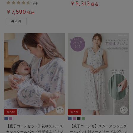
パジャマ マタニティ・授乳パジャ
ン） ギフト マタニティ・産後
￥5,313
2件
税込
マ【出産後も長く使える】
【出産後も長く使える】
￥7,590
税込
5%OFF
5%OFF
【親子コーデセット】花柄スムース
【親子コーデ可】スムースカシュク
カシュクールパッド付半袖ネグリジ
ールパット付ノースリーブネグリジ