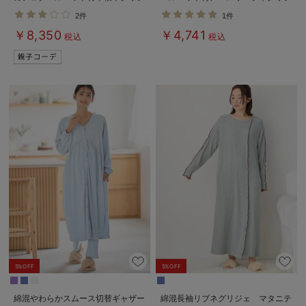
ェ＆2wayオール 出産準備 ギフ
ェ マタニティ・産後授乳服【出産
2件
1件
ト マタニティ・産後
後も長く使える】
￥8,350
￥4,741
税込
税込
5%OFF
5%OFF
綿混やわらかスムース切替ギャザー
綿混長袖リブネグリジェ マタニテ