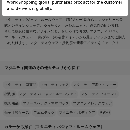
ル 出産準備 ギフ
&2wayオール 出産
ト マタニティ・産後
準備 ギフト マタニ
ティ・産後
マタニティ パジャマ・ルームウェア (青/ブルー)系ならエンジェリーベ公
式オンラインショップ。ゆったりとしたシルエット、通気性の良い素材、
そして授乳に便利なデザインなど、おしゃれで可愛いマタニティ パジャ
マ・ルームウェア (青/ブルー)の定番アイテムから最新アイテムまでご購入
いただけます。 マタニティウェア・授乳服の新着アイテムをチェック！
マタニティ関連のその他カテゴリから探す
マタニティ｜新商品
マタニティウェア
マタニティ 下着・インナー
授乳服
マタニティ パジャマ・ルームウェア
マタニティ フォーマル
授乳用品
マザーズバッグ・ママバッグ
マタニティレッグウェア
母子手帳ケース
フェムテック
マタニティ ボディケア
その他
カラーから探す（マタニティ パジャマ・ルームウェア）