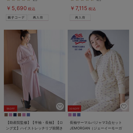
【出産後も長く使える】
￥5,690
￥7,115
税込
税込
5%OFF
30%OFF
【助産院監修】【半袖・長袖】【ロ
長袖サーマルパジャマ3点セット
ング丈】ハイストレッチリブ前開き
JEMORGAN（ジェーイーモーガ