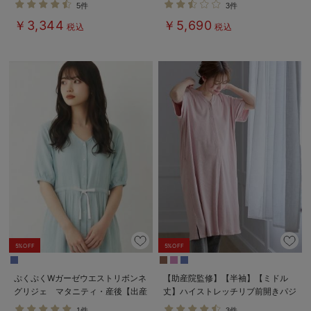
5件
3件
える】
産後も長く着れる】
￥3,344
￥5,690
税込
税込
5%OFF
5%OFF
ぷくぷくWガーゼウエストリボンネ
【助産院監修】【半袖】【ミドル
グリジェ マタニティ・産後【出産
丈】ハイストレッチリブ前開きパジ
後も長く使える】
ャマ マタニティ・授乳パジャマ
1件
3件