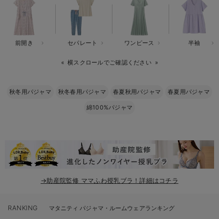
erbaviva（エルバビーバ）
安心の日本製。先輩ママが買ってよかった！本当に必要な出産準備品
前開き
セパレート
ワンピース
半袖
ハレの日に着るANGELIEBEのセレモニー
横スクロールでご確認ください
買って正解！高評価レビューアイテム
冬に可愛いニットがお得！
秋冬用パジャマ
秋冬春用パジャマ
春夏秋用パジャマ
春夏用パジャマ
綿100%パジャマ
親子コーデ｜ママとベビーにおすすめ！
便利な育児家電
Gift Selection 出産祝い
ロンパースはいつからいつまで使う？選ぶポイントも解説！
→助産院監修 ママふわ授乳ブラ！詳細はコチラ
保育園・入園準備特集
RANKING
ファルスカ
マタニティ パジャマ・ルームウェアランキング