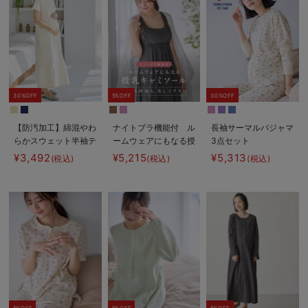
30%OFF
5%OFF
30%OFF
【防汚加工】綿混やわ
ナイトブラ機能付 ル
長袖サーマルパジャマ
らかスウェット半袖テ
ームウェアにもなる授
3点セット
ィアードネグリジェ
乳キャミソール
JEMORGAN（ジェー
¥3,492
¥5,215
¥5,313
(税込)
(税込)
(税込)
マタニティ・産後【出
イーモーガン） ギフ
産後も長く使える】
ト マタニティ・産後
【出産後も長く使え
る】
5%OFF
5%OFF
5%OFF