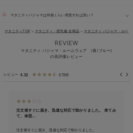
ゆったりとしたサイズと丈：
マタニティパジャマは何枚くらい用意すれば良い？
【1】
肌に優しい素材：
マタニティTOP
マタニティ・授乳服 全商品
マタニティ パジャマ・ルーム
＞
＞
【2】
便利な授乳口：
REVIEW
マタニティ パジャマ・ルームウェア (青/ブルー)
の高評価レビュー
【3】
【4】
レビュー
4.32
678件
注文後すぐに届き、迅速な対応で助かりました。 来てみ
て、体型...
注文後すぐに届き、迅速な対応で助かりました。