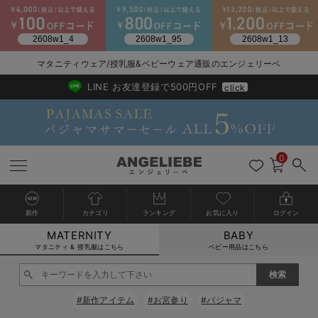
マタニティウェア/授乳服&ベビーウェア通販のエンジェリーベ
2026/NewArrival
送料495円(一部地域を除く) 7,700円以上で送料無料
LINE お友達登録で500円OFF
click
0
新作
カテゴリ
ランキング
お気に入り
ログイン
MATERNITY
BABY
戻る
戻る
戻る
戻る
戻る
戻る
戻る
戻る
戻る
戻る
戻る
戻る
戻る
戻る
戻る
戻る
戻る
戻る
戻る
戻る
戻る
戻る
戻る
戻る
戻る
戻る
戻る
戻る
戻る
戻る
戻る
カートに入れる
マタニティ & 授乳服はこちら
ベビー用品はこちら
マタニティウェア全て
マタニティ 下着・インナー全て
授乳服全て
マタニティ フォーマル全て
授乳用品全て
マタニティレッグウェア全て
マタニティ ボディケア全て
アウトレット全て
特集全て
再入荷全て
送料無料アイテム全て
ブラキャミ おまとめ
【37周年祭セール】
気温差別オススメアイ
マタニティウェア お
こだわりの履き心地！
出産準備応援割全て
春のマタニティワンピ
Gift Selection 
冬の冷え対策インナー
入院準備の持ち物チェ
冬のあったか特集全て
閉じる
マタニティ ワンピース
授乳ワンピース
マタニティ スーツ
妊婦用 抱き枕・授乳クッション
マタニティストッキング・タイツ
妊娠線クリーム
【アウトレット】ワンピース
抗菌防臭加工
再入荷｜インナー
授乳ブラ・マタニティブラ（マタニティインナー・産後用品）
ワンピース
【37周年祭セール】2
【15℃】3月下旬～
動きやすく着回しでき
強撚スムース(コスパ
【おまとめ割】パジャ
カジュアル
ジャケット派
マタニティパジャマ
【オフィスカジュアル
レギンスタイプ
【フォーマル】ワンピ
【ベビー】長袖
ハンカチ
快適ウェア10%OFF
セットアップ・ レイ
〜3,000円（税込）
薄くてあったか
入院してすぐ使うグッ
【冬のあったか特集】
#新作アイテム
#お宮参り
#パジャマ