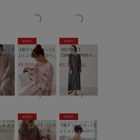
5%OFF
5%OFF
くぷくダ
【親子コーデセット】
【防汚加工】
ティアー
ぷくぷくダブルガーゼ
【2WAY】綿100％前
ンピース＆
裾ティアード3WAYワ
開き長袖ネグリジェ
¥9,966
¥3,790
)
(税込)
(税込)
レギンス
ンピース＆産前産後使
マタニティ・授乳パジ
の配色がさりげないアクセント
ベーシックなシャツデザ
タニテ
えるレギンスパジャマ
ャマ【産後も長く着れ
ャマ
&2wayオール 出産
る】
準備 ギフト マタニ
ティ・産後
5%OFF
5%OFF
い】ダブ
【親子コーデ】バスタ
【親子コーデセット】
プルパジ
イム3点セット 出産
ぷくぷくダブルガーゼ
後対応パ
祝い マタニティ・産
Ｖネックワンピ＆産前