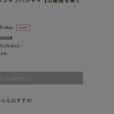
スシャツパジャマ【出産後も長く
0
(税込)
5%OFF
で当日出荷
ーポンプレゼント
使える。
だいま品切れ中です。
ちらもおすすめ