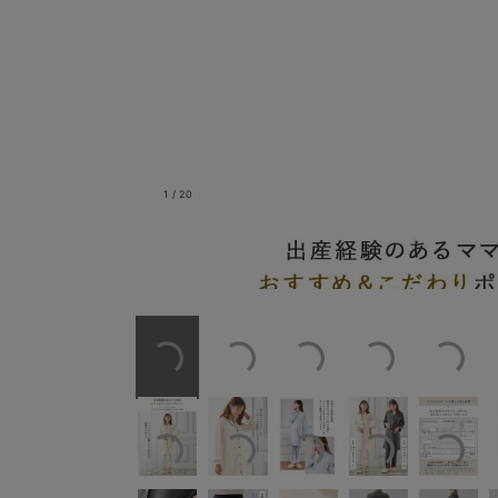
1
/
20
出産経験のあるママMDおすすめ&こ