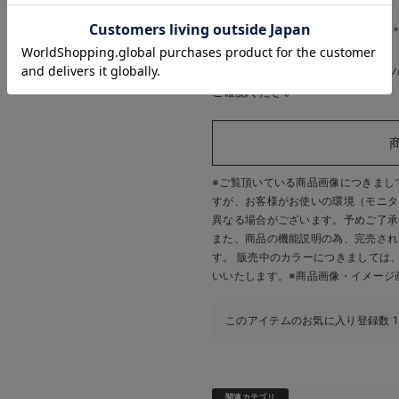
お気に入り商品を確認する
生地の厚さ：普通
お買い物を続ける
カートへ進む
＊＊＊＊＊＊＊＊＊＊＊＊＊＊＊
※着用画像・オフについて：パン
ご確認ください
※ご覧頂いている商品画像につきまし
すが、
お客様がお使いの環境（モニタ
異なる場合がございます。予めご了承
また、商品の機能説明の為、完売され
す。 販売中のカラーにつきましては
いいたします。
※商品画像・イメージ
このアイテムのお気に入り登録数
関連カテゴリ