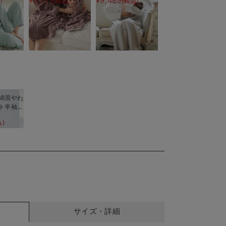
¥5,215
¥9,489
)
(税込)
(税込)
後
産後使えるレギンスパ
ジャマ&2wayオー
ル 出産準備 ギフ
ト マタニティ・産後
綿混やわ
ト半袖テ
グリジェ
込)
産後【出
える】
サイズ・詳細