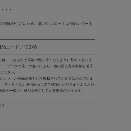
＊＊＊＊
ツの裾幅が小さいため、着用シルエットは他のカラーを
商品コード／10246
ては、できるだけ実物の色に近くなるように努めておりま
ー、ブラウザ等）の違いにより、色の見え方が実物と若干
ください。
たカラーが商品画像として掲載されている場合がございま
、『色・サイズ』選択画面にてご確認いただきますようお願
画像の一部に生成AIを使用している場合があります。
173