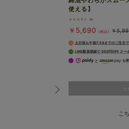
綿混やわらかスムー
使える】
2件
￥5,690
￥5,99
(税込)
土日祝も
午前7:59までのご注文
LINE新規登録で 500円OFF ク
も
と
た
こ