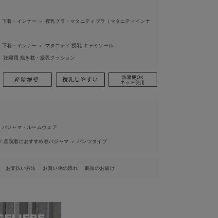
 下着・インナー
授乳ブラ・マタニティブラ（マタニティインナ
＞
 下着・インナー
マタニティ 授乳 キャミソール
＞
妊婦用 抱き枕・授乳クッション
＞
 パジャマ・ルームウェア
！産院着におすすめ春パジャマ
パンツタイプ
＞
お支払い方法
お買い物の流れ
商品のお届け