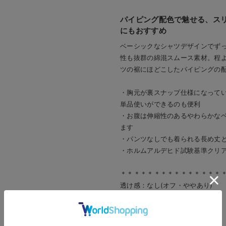
パイピング配色で魅せる、ス
にもおすすめ
ベーシックなシャツデザインでず
性も抜群の綿混スムース素材。程
ツの裾にほどこしたパイピングの
・胸元が裏スナップ仕様になって
単品使いができるのも便利
・お腹は伸縮性のあるやわらかな
ます
・パンツなしでも着られる長め丈
・ホルムアルデヒド試験基準クリ
＊＊＊＊＊＊＊＊＊＊＊＊＊＊＊
透け感：なし(オフ・ややあり)
裏地：なし
伸縮性：あり
光沢感：なし