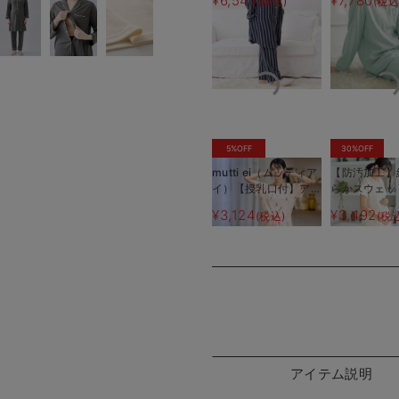
¥6,545
¥7,780
(税込)
(税込
プダブルガーゼパジャ
ンツ付】
マ
5%OFF
30%OFF
mutti ei（ムッティア
【防汚加工】
イ）【授乳口付】アイ
らかスウェッ
スクリーム柄半袖ネグ
ィアードネ
¥3,124
¥3,492
(税込)
(税
リジェ
マタニティ・
産後も長く使
アイテム説明