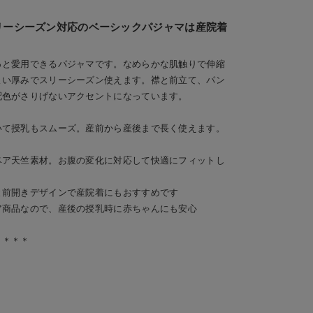
リーシーズン対応のベーシックパジャマは産院着
っと愛用できるパジャマです。なめらかな肌触りで伸縮
よい厚みでスリーシーズン使えます。襟と前立て、パン
配色がさりげないアクセントになっています。
いて授乳もスムーズ。産前から産後まで長く使えます。
ベア天竺素材。お腹の変化に対応して快適にフィットし
と前開きデザインで産院着にもおすすめです
ア商品なので、産後の授乳時に赤ちゃんにも安心
＊＊＊＊