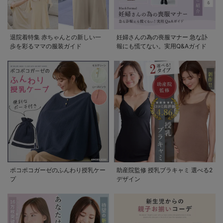
退院着特集 赤ちゃんとの新しい一
妊婦さんの為の喪服マナー 急な訃
歩を彩るママの服装ガイド
報にも慌てない。実用Q&Aガイド
ポコポコガーゼのふんわり授乳ケー
助産院監修 授乳ブラキャミ 選べる2
プ
デザイン