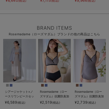
¥6,640
¥7,115
¥9,966
(税込)
(税込)
(税込)
後使えるレギンスパ
ース＆産後も使える
3WAYワンピース＆
ジャマ マタニテ
レギンスパジャマ
産前産後使えるレギ
ィ・授乳パジャマ
マタニティ・授乳パ
ンスパジャマ&2way
【親子コーデ可】
ジャマ
オール 出産準備
ギフト マタニテ
ィ・産後
BRAND ITEMS
Rosemadame（ローズマダム）ブランドの他の商品はこちら
シアージャケット×ノ
Rosemadame（ロー
Rosemadame（ロー
ースリワンピースセッ
ズマダム）抗菌防臭加
ズマダム）抗菌防臭加
ト マタニティ・産後
工バイカラー授乳ブラ
工バイカラー授乳キャ
¥6,589
¥2,519
¥2,739
(税込)
(税込)
(税込)
【産後も長く着れる】
ミソール