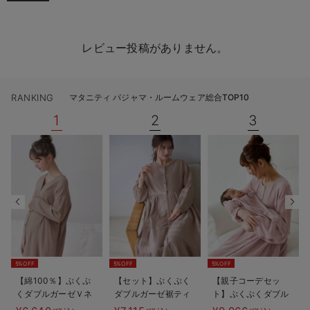
レビュー投稿がありません。
RANKING
マタニティ パジャマ・ルームウェア総合TOP10
1
2
3
5%OFF
5%OFF
5%OFF
【綿100％】ぷくぷ
【セット】ぷくぷく
【親子コーデセッ
くダブルガーゼＶネ
ダブルガーゼ裾ティ
ト】ぷくぷくダブル
ックワンピ＆産前産
アード3WAYワンピ
ガーゼ裾ティアード