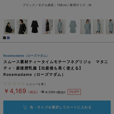
L/在庫なし
サックス
erbaviva（エルバビーバ）
ブラック／モデル身長：158cm／着用サイズ：M
L/在庫なし
安心の日本製。先輩ママが買ってよかった！本当に必要な出産準備品
￥4,169
売り切れ
ハレの日に着るANGELIEBEのセレモニー
買って正解！高評価レビューアイテム
冬に可愛いニットがお得！
閉じる
Rosemadame（ローズマダム）
親子コーデ｜ママとベビーにおすすめ！
スムース素材ティータイムモチーフネグリジェ マタニ
便利な育児家電
ティ・産後授乳服【出産後も長く使える】
Rosemadame（ローズマダム）
Gift Selection 出産祝い
レビューを書く
ロンパースはいつからいつまで使う？選ぶポイントも解説！
￥4,169
￥
5%OFF
(税込)
4,389
(税込)
保育園・入園準備特集
色・サイズを選択して
カートに入れる
ファルスカ