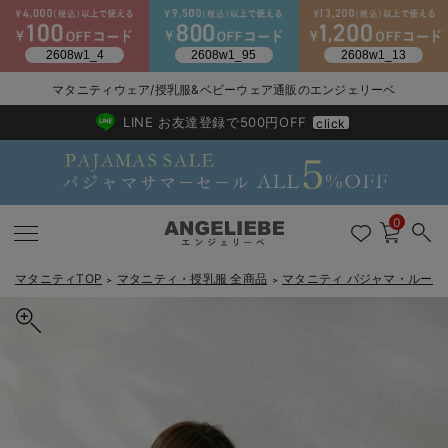
2026/NewArrival
送料495円(一部地域を除く) 7,700円以上で送料無料
マタニティウェア/授乳服&ベビーウェア通販のエンジェリーベ
LINE お友達登録で500円OFF
click
0
マタニティTOP
マタニティ・授乳服 全商品
マタニティ パジャマ・ルーム
＞
＞
戻る
戻る
戻る
戻る
戻る
戻る
戻る
戻る
戻る
戻る
戻る
戻る
戻る
戻る
戻る
戻る
戻る
戻る
戻る
戻る
戻る
戻る
戻る
戻る
戻る
戻る
戻る
戻る
戻る
戻る
戻る
カートに入れる
マタニティウェア全て
マタニティ 下着・インナー全て
授乳服全て
マタニティ フォーマル全て
授乳用品全て
マタニティレッグウェア全て
マタニティ ボディケア全て
アウトレット全て
特集全て
再入荷全て
送料無料アイテム全て
ブラキャミ おまとめ
【37周年祭セール】
気温差別オススメアイ
マタニティウェア お
こだわりの履き心地！
出産準備応援割全て
春のマタニティワンピ
Gift Selection 
冬の冷え対策インナー
入院準備の持ち物チェ
冬のあったか特集全て
スムース素材ティータイムモチーフネグリジェ マタニティ・産後授
マタニティ ワンピース
授乳ワンピース
マタニティ スーツ
妊婦用 抱き枕・授乳クッション
マタニティストッキング・タイツ
妊娠線クリーム
【アウトレット】ワンピース
抗菌防臭加工
再入荷｜インナー
授乳ブラ・マタニティブラ（マタニティインナー・産後用品）
ワンピース
【37周年祭セール】2
【15℃】3月下旬～
動きやすく着回しでき
強撚スムース(コスパ
【おまとめ割】パジャ
カジュアル
ジャケット派
マタニティパジャマ
【オフィスカジュアル
レギンスタイプ
【フォーマル】ワンピ
【ベビー】長袖
ハンカチ
快適ウェア10%OFF
セットアップ・ レイ
〜3,000円（税込）
薄くてあったか
入院してすぐ使うグッ
【冬のあったか特集】
乳服【出産後も長く使える】Rosemadame（ローズマダム）