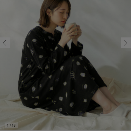
マタニティ パンツ
マタニティ ショーツ
授乳トップス
マタニティ オフィス 通勤服
授乳 ケープ
マタニティレギンス
【アウトレット】トップス・授乳トップス
透け防止
再入荷｜アウター
トップス
【37周年祭セール】4
【〜10℃】3月中旬
涼しくて可愛い「ワン
デニム
きれいめトップス派
マタニティインナー
【オフィスカジュアル
パンツタイプ
【フォーマル】ボトム
【ベビー】半袖
2WAYオール
Aライン ・フレアワ
〜5,000円（税込）
綿混素材
赤ちゃんへ使うもの
【冬のあったか特集】
M/在庫あり
マタニティ スカート
妊婦帯・腹帯・産前ガードル
マタニティ ドレス（結婚式・お呼ばれ）
【アウトレット】ボトムス
見えてもカワイイ
パンツ
レギンス
きれいめスカート派
ベビー
【フォーマル】トップ
【ベビー】グッズ
コンビ肌着
Iライン ・タイトシ
〜10,000円（税込）
腹巻・ひざ上パンツ
産後に使うグッズ
【冬のあったか特集】
M/在庫あり
￥4,169
マタニティ トップス
マタニティ 授乳 キャミソール
マタニティ フォーマル パンツ・ボトムス
【アウトレット】パジャマ
コットン素材
スカート
オフィス
きれいめ美脚パンツ派
短肌着
快適ウェア10%OFF
ジャンパースカート/
10,001円（税込）〜
保温&リカバリー
【冬のあったか特集】
カートに入れる
マタニティ アウター（コート）・ママコート
産褥ショーツ
【アウトレット】インナー
冷房対策
パジャマ
ツィード派
セット
ワーク・オフィス
女の子におススメのギ
レギンス・タイツ
L/在庫なし
ブラック
骨盤・マタニティベルト （妊娠中・産後）
【アウトレット】ベビー
接触冷感素材
インナー
MAX55%OFF ブラッ
王道シンプル派
カジュアル
男の子におススメのギ
カップ付きインナー
L/在庫なし
￥4,169
産後 ガードル インナー
Tシャツブラ
雑貨
セットアップ派
フォーマル / オケー
定番ギフト
あったか度◎
売り切れ
マタニティ 腹巻き
ブラトップ
ベビー
あったかアイテム｜ベ
もらって嬉しいギフト
裏起毛素材
親子セット
かわいくておもしろい
M/在庫あり
快適機能ウェア特集 トップス
何枚あっても嬉しいア
M/在庫あり
￥4,169
快適機能ウェア特集 ボトムス
長く使えるアイテム
カートに入れる
快適機能ウェア特集 パジャマ
お部屋映えアイテム
1
/
18