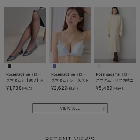
Rosemadame（ロー
ズマダム）
Rosemadame（ロー
Rosemadame（ロー
Rosemadame（ロー
ズマダム）【80D】素
ズマダム）レーススト
ズマダム）リブ切替ニ
肌見えフェイクマタニ
ラップオープン授乳ブ
ットワンピ マタニテ
¥1,738
¥2,629
¥5,489
(税込)
(税込)
(税込)
ティタイツ【出産後も
ラ
ィ・授乳服【産後まで
長く使える】
長く使える】
VIEW ALL
RECENT VIEWS