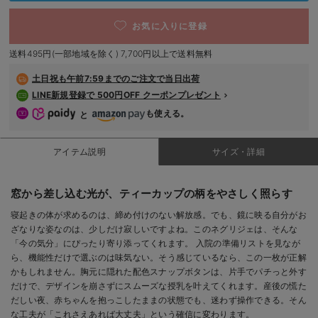
デロンギ
お気に入りに登録
入院準備の持ち物チェック
送料495円(一部地域を除く) 7,700円以上で送料無料
土日祝も
午前7:59までのご注文で当日出荷
LINE新規登録で 500円OFF クーポンプレゼント
も使える。
と
アイテム説明
サイズ・詳細
窓から差し込む光が、ティーカップの柄をやさしく照らす
寝起きの体が求めるのは、締め付けのない解放感。でも、鏡に映る自分がお
ざなりな姿なのは、少しだけ寂しいですよね。このネグリジェは、そんな
「今の気分」にぴったり寄り添ってくれます。 入院の準備リストを見なが
ら、機能性だけで選ぶのは味気ない。そう感じているなら、この一枚が正解
かもしれません。胸元に隠れた配色スナップボタンは、片手でパチっと外す
だけで、デザインを崩さずにスムーズな授乳を叶えてくれます。産後の慌た
だしい夜、赤ちゃんを抱っこしたままの状態でも、迷わず操作できる。そん
な工夫が「これさえあれば大丈夫」という確信に変わります。