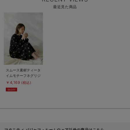
最近見た商品
商
品
詳
細
を
見
る
商
スムース素材ティータ
品
イムモチーフネグリジ
詳
細
ェ マタニティ・産後
￥4,169
(税込)
を
授乳服【出産後も長く
見
5%OFF
る
使える】
Rosemadame（ロー
ズマダム）
マタニティ パジャマ・ルームウェア以外の商品はこちら