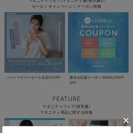
マタニティウェア/マタニティ服/授乳服の
セール / キャンペーン / クーポン情報
パジャマサマーセール全品5%OFF
夏休み応援クーポン MAX2,000円
OFF
FEATURE
マタニティウェア/授乳服/
マタニティ用品に関する特集