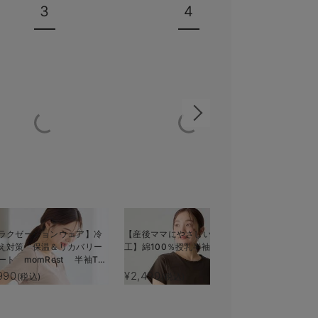
3
4
ラクゼーションウェア】冷
【産後ママにやさしい防汚加
ストレッチ
え対策 保温＆リカバリー
工】綿100％授乳半袖TEE
チスリーブ
ート momRest 半袖Tシ
ィ・授乳服
 efe×ANGELIEBEコラボ
る】
990
¥2,490
¥4,708
(税込)
(税込)
(税
子 日本製