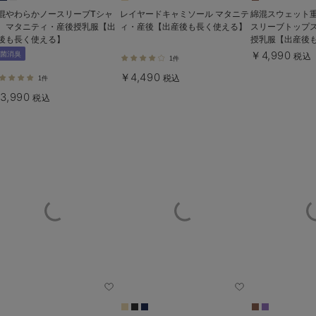
混やわらかノースリーブTシャ
レイヤードキャミソール マタニテ
綿混スウェット
 マタニティ・産後授乳服【出
ィ・産後【出産後も長く使える】
スリーブトップ
後も長く使える】
授乳服【出産後
￥4,990
菌消臭
税込
1件
￥4,490
税込
1件
3,990
税込