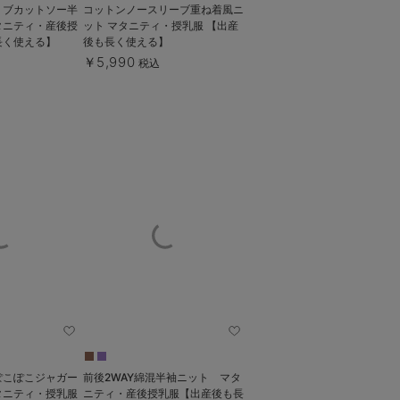
ムリブカットソー半
コットンノースリーブ重ね着風ニ
タニティ・産後授
ット マタニティ・授乳服 【出産
長く使える】
後も長く使える】
￥5,990
税込
ぽこぽこジャガー
前後2WAY綿混半袖ニット マタ
タニティ・授乳服
ニティ・産後授乳服【出産後も長