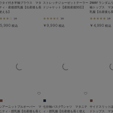
ウタイ付き半袖ブラウス マタ
ストレッチジョーゼットテーラー
2WAY ランダ
ティ・産後授乳服【出産後も長
ドジャケット【産前産後対応】
袖トップス マ
使える】
乳服【出産後も
1件
3件
1件
5,990
￥9,990
￥4,990
税込
税込
税込
シアーニットプルオーバー マ
七分袖バスクTシャツ マタニテ
サイドスリット
ニティ・授乳服【出産後も長く
ィ・授乳服【出産後も長く使え
ドトップス マ