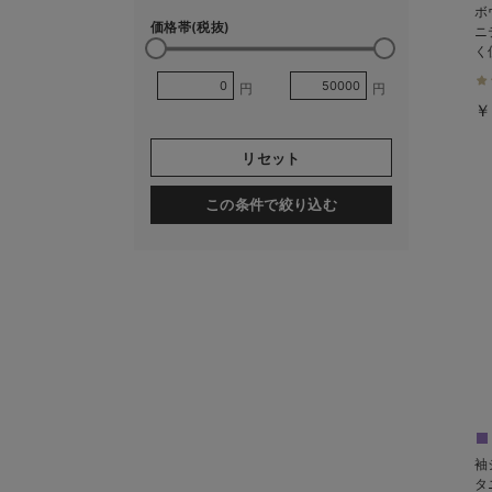
ボ
価格帯(税抜)
ニ
く
円
円
￥
リセット
この条件で絞り込む
袖
タ