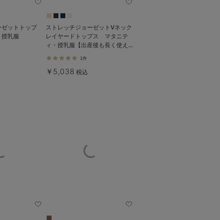
ーゼットトップ
ストレッチジョーゼットVネック
・授乳服
レイヤードトップス マタニテ
ィ・授乳服【出産後も長く使え
る】
1件
￥5,038
税込