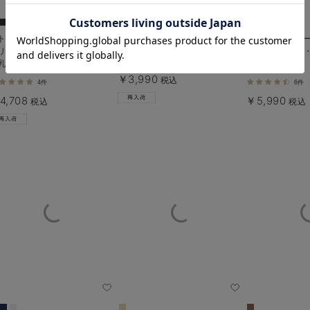
お気に入り商品を確認する
トレッチジョーゼットフレンチ
コットン100%ポケット付きチュ
ストレッチジョ
リーブトップス マタニティ・
ニックトップス マタニティ・授
ス マタニティ
乳服【出産後も長く使える】
乳服【出産後も長く使える】
￥3,990
税込
4件
6件
4,708
￥5,990
税込
税込