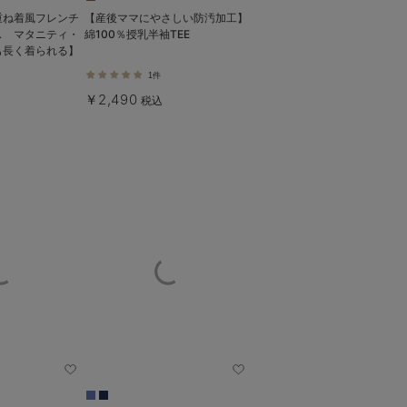
重ね着風フレンチ
【産後ママにやさしい防汚加工】
ス マタニティ・
綿100％授乳半袖TEE
も長く着られる】
1件
￥2,490
税込