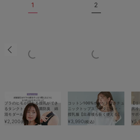
1
2
ブラのヒモが隠れる授乳ができ
コットン100%ポケット付きチュ
【リ
るタンクトップ 抗菌防臭 綿
ニックトップス マタニティ・
房冷
混モダール
授乳服【出産後も長く使える】
サポ
ャツ
¥2,200
¥3,990
¥5,
(税込)
(税込)
光電