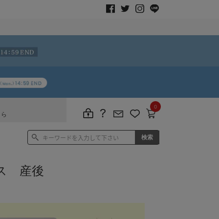
0
ちら
ス 産後