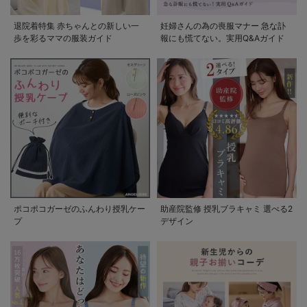
退院着特集 赤ちゃんとの新しい一
妊婦さんの為の喪服マナー 急な訃
歩を彩るママの服装ガイド
報にも慌てない。実用Q&Aガイド
ポコポコガーゼのふんわり授乳ケー
助産院監修 授乳ブラキャミ 選べる2
プ
デザイン