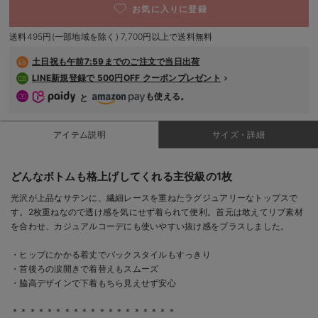
お気に入りに登録
デロンギ
送料495円(一部地域を除く) 7,700円以上で送料無料
入院準備の持ち物チェック
土日祝も
午前7:59までのご注文で当日出荷
LINE新規登録で 500円OFF クーポンプレゼント
も使える。
と
アイテム説明
サイズ・詳細
どんなボトムも格上げしてくれる主役級の1枚
光沢が上品なサテンに、繊細レースを重ねたラグジュアリーなトップスで
す。2枚重ねなので透け感を気にせず着られて便利。首元は敢えてリブ素材
を合わせ、カジュアルコーデにも使いやすい抜け感をプラスしました。
・ヒップにかかる着丈でバックスタイルもすっきり
・首後ろの涙開きで着替えもスムーズ
・脇高デザインで下着もちら見えせず安心
＊＊＊＊＊＊＊＊＊＊＊＊＊＊＊＊＊＊＊