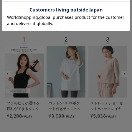
お気に入り商品を確認する
お買い物を続ける
カートへ進む
レビュー投稿がありません。
RANKING
マタニティ トップス総合TOP10
1
2
3
ブラのヒモが隠れる
コットン100%ポケ
ストレッチジョーゼ
授乳ができるタンク
ット付きチュニック
ットVネックレイヤ
トップ 抗菌防臭
トップス マタニテ
ードトップス マタ
¥2,200
¥3,990
¥5,038
(税込)
(税込)
(税込)
綿混モダール
ィ・授乳服【出産後
ニティ・授乳服【出
も長く使える】
産後も長く使える】