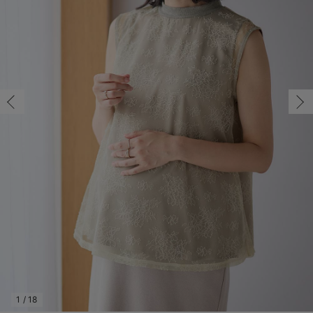
M/在庫あり
マタニティ パンツ
マタニティ ショーツ
授乳トップス
マタニティ オフィス 通勤服
授乳 ケープ
マタニティレギンス
【アウトレット】トップス・授乳トップス
透け防止
再入荷｜アウター
トップス
【37周年祭セール】4
【〜10℃】3月中旬
涼しくて可愛い「ワン
デニム
きれいめトップス派
マタニティインナー
【オフィスカジュアル
パンツタイプ
【フォーマル】ボトム
【ベビー】半袖
2WAYオール
Aライン ・フレアワ
〜5,000円（税込）
綿混素材
赤ちゃんへ使うもの
【冬のあったか特集】
M/在庫あり
マタニティ スカート
妊婦帯・腹帯・産前ガードル
マタニティ ドレス（結婚式・お呼ばれ）
【アウトレット】ボトムス
見えてもカワイイ
パンツ
レギンス
きれいめスカート派
ベビー
【フォーマル】トップ
【ベビー】グッズ
コンビ肌着
Iライン ・タイトシ
〜10,000円（税込）
腹巻・ひざ上パンツ
産後に使うグッズ
【冬のあったか特集】
￥4,990
マタニティ トップス
マタニティ 授乳 キャミソール
マタニティ フォーマル パンツ・ボトムス
【アウトレット】パジャマ
コットン素材
スカート
オフィス
きれいめ美脚パンツ派
短肌着
快適ウェア10%OFF
ジャンパースカート/
10,001円（税込）〜
保温&リカバリー
【冬のあったか特集】
カートに入れる
マタニティ アウター（コート）・ママコート
産褥ショーツ
【アウトレット】インナー
冷房対策
パジャマ
ツィード派
セット
ワーク・オフィス
女の子におススメのギ
レギンス・タイツ
L/在庫あり
オフ
L/在庫あり
骨盤・マタニティベルト （妊娠中・産後）
【アウトレット】ベビー
接触冷感素材
インナー
MAX55%OFF ブラッ
王道シンプル派
カジュアル
男の子におススメのギ
カップ付きインナー
￥4,990
産後 ガードル インナー
Tシャツブラ
雑貨
セットアップ派
フォーマル / オケー
定番ギフト
あったか度◎
カートに入れる
マタニティ 腹巻き
ブラトップ
ベビー
あったかアイテム｜ベ
もらって嬉しいギフト
裏起毛素材
親子セット
かわいくておもしろい
閉じる
快適機能ウェア特集 トップス
何枚あっても嬉しいア
快適機能ウェア特集 ボトムス
長く使えるアイテム
快適機能ウェア特集 パジャマ
お部屋映えアイテム
1
/
18