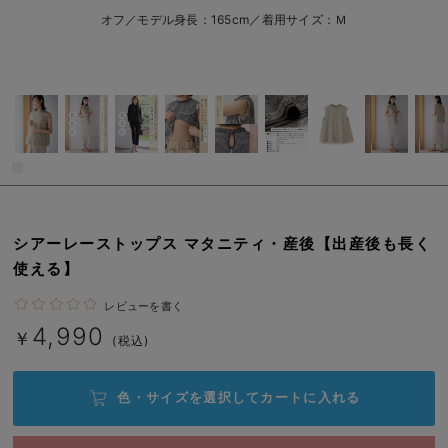
erbaviva（エルバビーバ）
オフ／モデル身長：165cm／着用サイズ：Ｍ
安心の日本製。先輩ママが買ってよかった！本当に必要な出産準備品
ハレの日に着るANGELIEBEのセレモニー
買って正解！高評価レビューアイテム
冬に可愛いニットがお得！
親子コーデ｜ママとベビーにおすすめ！
シアーレーストップス マタニティ・産後【出産後も長く
便利な育児家電
使える】
Gift Selection 出産祝い
レビューを書く
4,990
￥
(税込)
ロンパースはいつからいつまで使う？選ぶポイントも解説！
保育園・入園準備特集
色・サイズを選択して
カートに入れる
ファルスカ