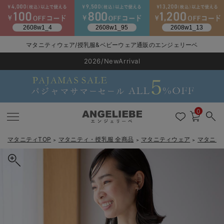
マタニティウェア/授乳服&ベビーウェア通販のエンジェリーベ
2026/NewArrival
送料495円(一部地域を除く) 7,700円以上で送料無料
LINE お友達登録で500円OFF
click
0
マタニティTOP
マタニティ・授乳服 全商品
マタニティウェア
マタニテ
＞
＞
＞
戻る
戻る
戻る
戻る
戻る
戻る
戻る
戻る
戻る
戻る
戻る
戻る
戻る
戻る
戻る
戻る
戻る
戻る
戻る
戻る
戻る
戻る
戻る
戻る
戻る
戻る
戻る
戻る
戻る
戻る
戻る
カートに入れる
マタニティウェア全て
マタニティ 下着・インナー全て
授乳服全て
マタニティ フォーマル全て
授乳用品全て
マタニティレッグウェア全て
マタニティ ボディケア全て
アウトレット全て
特集全て
再入荷全て
送料無料アイテム全て
ブラキャミ おまとめ
【37周年祭セール】
気温差別オススメアイ
マタニティウェア お
こだわりの履き心地！
出産準備応援割全て
春のマタニティワンピ
Gift Selection 
冬の冷え対策インナー
入院準備の持ち物チェ
冬のあったか特集全て
シアーレーストップス マタニティ・産後【出産後も長く使える】
マタニティ ワンピース
授乳ワンピース
マタニティ スーツ
妊婦用 抱き枕・授乳クッション
マタニティストッキング・タイツ
妊娠線クリーム
【アウトレット】ワンピース
抗菌防臭加工
再入荷｜インナー
授乳ブラ・マタニティブラ（マタニティインナー・産後用品）
ワンピース
【37周年祭セール】2
【15℃】3月下旬～
動きやすく着回しでき
強撚スムース(コスパ
【おまとめ割】パジャ
カジュアル
ジャケット派
マタニティパジャマ
【オフィスカジュアル
レギンスタイプ
【フォーマル】ワンピ
【ベビー】長袖
ハンカチ
快適ウェア10%OFF
セットアップ・ レイ
〜3,000円（税込）
薄くてあったか
入院してすぐ使うグッ
【冬のあったか特集】