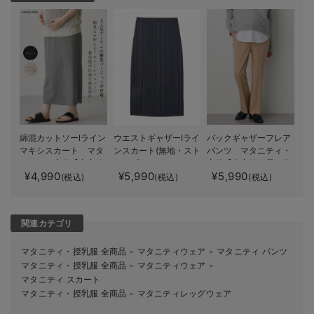
綿混カットソーIライン
ウエストギャザーIライ
バックギャザーフレア
マキシスカート マタ
ンスカート(無地・スト
パンツ マタニティ・
ニティ・産後【出産後
ライプ) マタニティ・
産後【出産後も長く使
¥4,990
¥5,990
¥5,990
も長く着られる】
産後【産後も長く着ら
える】
(税込)
(税込)
(税込)
れる】
関連カテゴリ
マタニティ・授乳服 全商品
マタニティウェア
マタニティ パンツ
＞
＞
マタニティ・授乳服 全商品
マタニティウェア
＞
＞
マタニティ スカート
マタニティ・授乳服 全商品
マタニティレッグウェア
＞