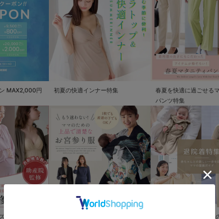
MAX2,000円
初夏の快適インナー特集
春夏を快適に過ごせる
パンツ特集
ズ
もう迷わない!!ママのための上品で
退院着特集 赤ちゃんと