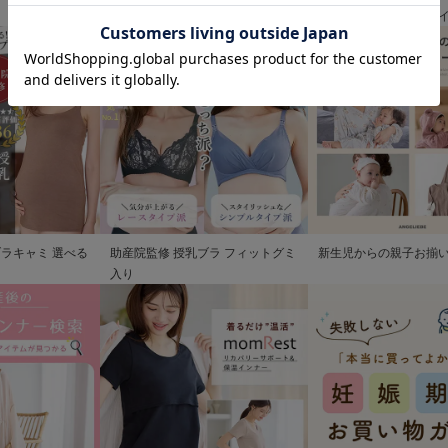
清楚なお宮参り服
歩を彩るママの服装ガ
ブラキャミ 選べる
助産院監修 授乳ブラ フィットグミ
新生児からの親子お揃
入り