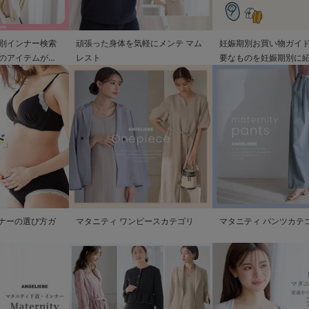
別インナー検索
頑張った身体を気軽にメンテ マム
妊娠期別お買い物ガイド
のアイテムが見
レスト
要なものを妊娠期別に
ンナーの選び方ガ
マタニティ ワンピースカテゴリ
マタニティ パンツカテ