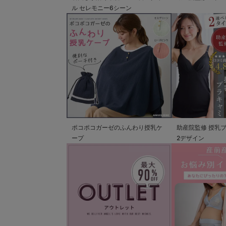
ル セレモニー6シーン
ポコポコガーゼのふんわり授乳ケ
助産院監修 授乳
ープ
2デザイン