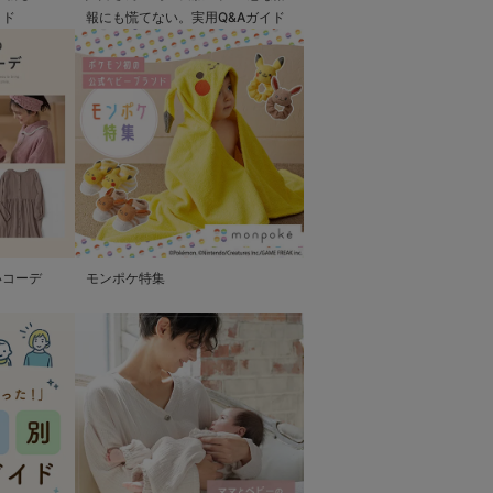
イド
報にも慌てない。実用Q&Aガイド
いコーデ
モンポケ特集