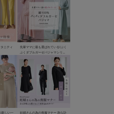
マタニティ
先輩ママに最も選ばれている!ぷく
ぷくダブルガーゼパジャマシリー
ズ
の新しい一
妊婦さんの為の喪服マナー 急な訃