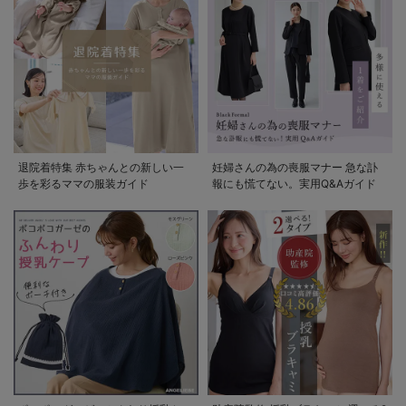
退院着特集 赤ちゃんとの新しい一
妊婦さんの為の喪服マナー 急な訃
歩を彩るママの服装ガイド
報にも慌てない。実用Q&Aガイド