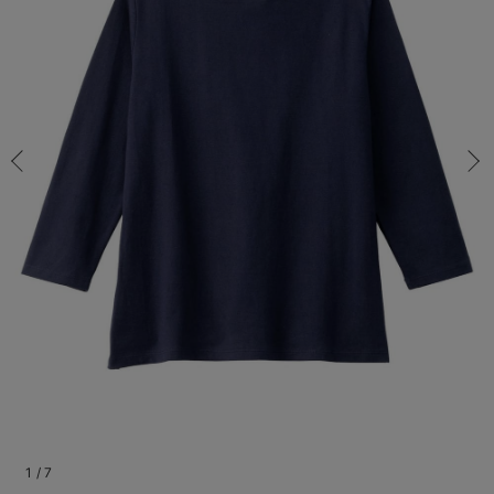
S-M/残り3点
マタニティ パンツ
マタニティ ショーツ
授乳トップス
マタニティ オフィス 通勤服
授乳 ケープ
マタニティレギンス
【アウトレット】トップス・授乳トップス
透け防止
再入荷｜アウター
トップス
【37周年祭セール】4
【〜10℃】3月中旬
涼しくて可愛い「ワン
デニム
きれいめトップス派
マタニティインナー
【オフィスカジュアル
パンツタイプ
【フォーマル】ボトム
【ベビー】半袖
2WAYオール
Aライン ・フレアワ
〜5,000円（税込）
綿混素材
赤ちゃんへ使うもの
【冬のあったか特集】
S-M/残り3点
マタニティ スカート
妊婦帯・腹帯・産前ガードル
マタニティ ドレス（結婚式・お呼ばれ）
【アウトレット】ボトムス
見えてもカワイイ
パンツ
レギンス
きれいめスカート派
ベビー
【フォーマル】トップ
【ベビー】グッズ
コンビ肌着
Iライン ・タイトシ
〜10,000円（税込）
腹巻・ひざ上パンツ
産後に使うグッズ
【冬のあったか特集】
￥3,718
マタニティ トップス
マタニティ 授乳 キャミソール
マタニティ フォーマル パンツ・ボトムス
【アウトレット】パジャマ
コットン素材
スカート
オフィス
きれいめ美脚パンツ派
短肌着
快適ウェア10%OFF
ジャンパースカート/
10,001円（税込）〜
保温&リカバリー
【冬のあったか特集】
カートに入れる
マタニティ アウター（コート）・ママコート
産褥ショーツ
【アウトレット】インナー
冷房対策
パジャマ
ツィード派
セット
ワーク・オフィス
女の子におススメのギ
レギンス・タイツ
M-L/在庫なし
ネイビー
M-L/在庫なし
骨盤・マタニティベルト （妊娠中・産後）
【アウトレット】ベビー
接触冷感素材
インナー
MAX55%OFF ブラッ
王道シンプル派
カジュアル
男の子におススメのギ
カップ付きインナー
￥3,718
産後 ガードル インナー
Tシャツブラ
雑貨
セットアップ派
フォーマル / オケー
定番ギフト
あったか度◎
売り切れ
マタニティ 腹巻き
ブラトップ
ベビー
あったかアイテム｜ベ
もらって嬉しいギフト
裏起毛素材
親子セット
かわいくておもしろい
閉じる
快適機能ウェア特集 トップス
何枚あっても嬉しいア
快適機能ウェア特集 ボトムス
長く使えるアイテム
快適機能ウェア特集 パジャマ
お部屋映えアイテム
1
/
7