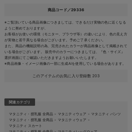
商品コード／29336
※ご覧頂いている商品画像につきましては、できるだけ実物の色に近くなる
ように努めておりますが、
お客様がお使いの環境（モニター、ブラウザ等）の違いにより、色の見え方
が実物と若干異なる場合がございます。予めご了承ください。
また、商品の機能説明の為、完売されたカラーが商品画像として掲載されて
いる場合がございます。 販売中のカラーにつきましては、『色・サイズ』
選択画面にてご確認いただきますようお願いいたします。
※商品画像・イメージ画像の一部に生成AIを使用している場合があります。
このアイテムのお気に入り登録数
203
関連カテゴリ
マタニティ・授乳服 全商品
マタニティウェア
マタニティ パンツ
＞
＞
マタニティ・授乳服 全商品
マタニティウェア
＞
＞
マタニティ スカート
マタニティ・授乳服 全商品
マタニティレッグウェア
＞