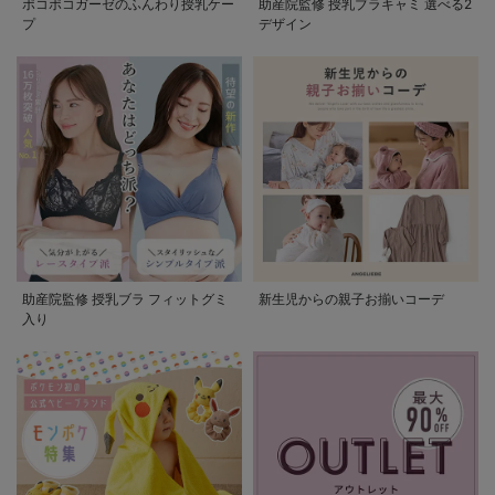
ポコポコガーゼのふんわり授乳ケー
助産院監修 授乳ブラキャミ 選べる2
プ
デザイン
助産院監修 授乳ブラ フィットグミ
新生児からの親子お揃いコーデ
入り