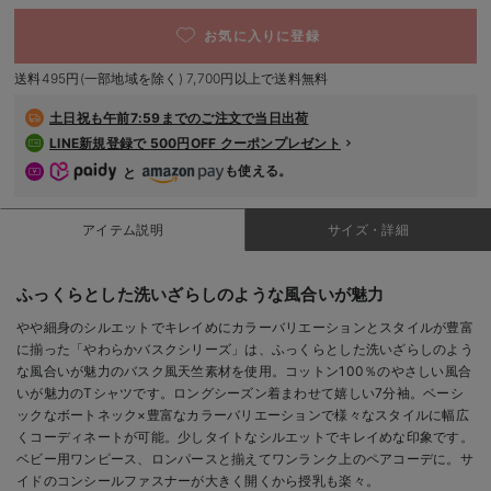
デロンギ
お気に入りに登録
入院準備の持ち物チェック
送料495円(一部地域を除く) 7,700円以上で送料無料
土日祝も
午前7:59までのご注文で当日出荷
LINE新規登録で 500円OFF クーポンプレゼント
も使える。
と
アイテム説明
サイズ・詳細
ふっくらとした洗いざらしのような風合いが魅力
やや細身のシルエットでキレイめにカラーバリエーションとスタイルが豊富
に揃った「やわらかバスクシリーズ」は、ふっくらとした洗いざらしのよう
な風合いが魅力のバスク風天竺素材を使用。コットン100％のやさしい風合
いが魅力のTシャツです。ロングシーズン着まわせて嬉しい7分袖。ベーシ
ックなボートネック×豊富なカラーバリエーションで様々なスタイルに幅広
くコーディネートが可能。少しタイトなシルエットでキレイめな印象です。
ベビー用ワンピース、ロンパースと揃えてワンランク上のペアコーデに。サ
イドのコンシールファスナーが大きく開くから授乳も楽々。