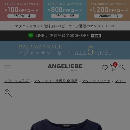
2026/NewArrival
送料495円(一部地域を除く) 7,700円以上で送料無料
マタニティウェア/授乳服&ベビーウェア通販のエンジェリーベ
LINE お友達登録で500円OFF
click
0
マタニティTOP
マタニティ・授乳服 全商品
マタニティウェア
マタニテ
＞
＞
＞
戻る
戻る
戻る
戻る
戻る
戻る
戻る
戻る
戻る
戻る
戻る
戻る
戻る
戻る
戻る
戻る
戻る
戻る
戻る
戻る
戻る
戻る
戻る
戻る
戻る
戻る
戻る
戻る
戻る
戻る
戻る
カートに入れる
マタニティウェア全て
マタニティ 下着・インナー全て
授乳服全て
マタニティ フォーマル全て
授乳用品全て
マタニティレッグウェア全て
マタニティ ボディケア全て
アウトレット全て
特集全て
再入荷全て
送料無料アイテム全て
ブラキャミ おまとめ
【37周年祭セール】
気温差別オススメアイ
マタニティウェア お
こだわりの履き心地！
出産準備応援割全て
春のマタニティワンピ
Gift Selection 
冬の冷え対策インナー
入院準備の持ち物チェ
冬のあったか特集全て
七分袖バスクTシャツ マタニティ・授乳服【出産後も長く使える】
マタニティ ワンピース
授乳ワンピース
マタニティ スーツ
妊婦用 抱き枕・授乳クッション
マタニティストッキング・タイツ
妊娠線クリーム
【アウトレット】ワンピース
抗菌防臭加工
再入荷｜インナー
授乳ブラ・マタニティブラ（マタニティインナー・産後用品）
ワンピース
【37周年祭セール】2
【15℃】3月下旬～
動きやすく着回しでき
強撚スムース(コスパ
【おまとめ割】パジャ
カジュアル
ジャケット派
マタニティパジャマ
【オフィスカジュアル
レギンスタイプ
【フォーマル】ワンピ
【ベビー】長袖
ハンカチ
快適ウェア10%OFF
セットアップ・ レイ
〜3,000円（税込）
薄くてあったか
入院してすぐ使うグッ
【冬のあったか特集】