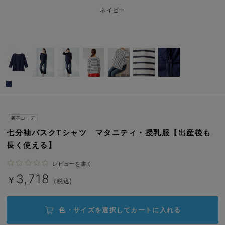
erbaviva（エルバビーバ）
ネイビー
安心の日本製。先輩ママが買ってよかった！本当に必要な出産準備品
ハレの日に着るANGELIEBEのセレモニー
買って正解！高評価レビューアイテム
冬に可愛いニットがお得！
親子コーデ｜ママとベビーにおすすめ！
便利な育児家電
七分袖バスクTシャツ マタニティ・授乳服【出産後も
長く使える】
Gift Selection 出産祝い
レビューを書く
ロンパースはいつからいつまで使う？選ぶポイントも解説！
3,718
￥
(税込)
保育園・入園準備特集
色・サイズを選択して
カートに入れる
ファルスカ