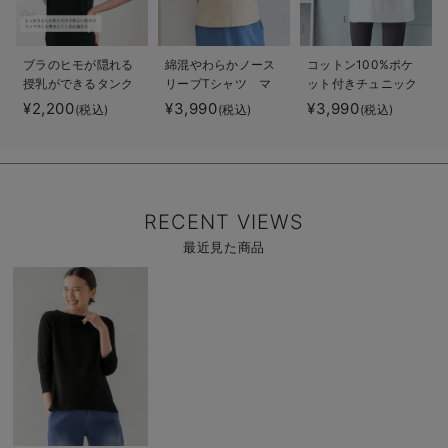
ブラのヒモが隠れる
綿混やわらかノース
コットン100%ポケ
授乳ができるタンク
リーブTシャツ マ
ット付きチュニック
トップ 抗菌防臭
タニティ・産後授乳
トップス マタニテ
¥2,200
¥3,990
¥3,990
(税込)
(税込)
(税込)
綿混モダール
服【出産後も長く使
ィ・授乳服【出産後
える】
も長く使える】
RECENT VIEWS
最近見た商品
商
品
詳
細
を
見
る