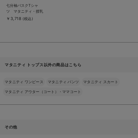
商
七分袖バスクTシャ
品
ツ マタニティ・授乳
詳
細
服【出産後も長く使え
￥3,718
(税込)
を
る】
見
る
マタニティ トップス以外の商品はこちら
マタニティ ワンピース
マタニティ パンツ
マタニティ スカート
マタニティ アウター（コート）・ママコート
その他