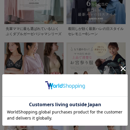
先輩ママに最も選ばれている!ぷく
着回しが効く最新ハレの日スタイル
ぷくダブルガーゼパジャマシリーズ
セレモニー6シーン
お気に入り商品を確認する
お買い物を続ける
カートへ進む
助産院監修シリーズ
もう迷わない!!ママのための上品で
清楚なお宮参り服