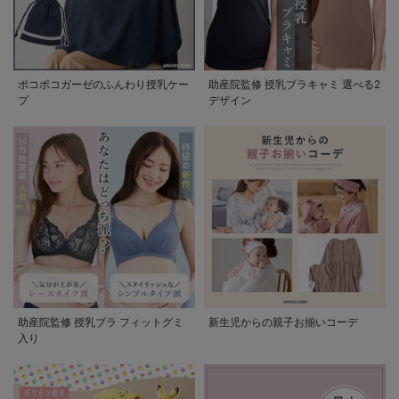
ポコポコガーゼのふんわり授乳ケー
助産院監修 授乳ブラキャミ 選べる2
プ
デザイン
助産院監修 授乳ブラ フィットグミ
新生児からの親子お揃いコーデ
入り