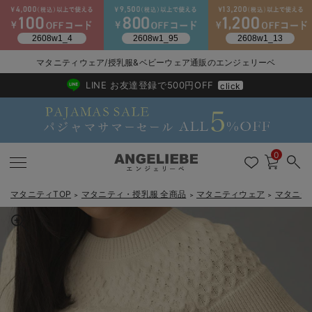
2026/NewArrival
送料495円(一部地域を除く) 7,700円以上で送料無料
マタニティウェア/授乳服&ベビーウェア通販のエンジェリーベ
LINE お友達登録で500円OFF
click
0
マタニティTOP
マタニティ・授乳服 全商品
マタニティウェア
マタニテ
＞
＞
＞
戻る
戻る
戻る
戻る
戻る
戻る
戻る
戻る
戻る
戻る
戻る
戻る
戻る
戻る
戻る
戻る
戻る
戻る
戻る
戻る
戻る
戻る
戻る
戻る
戻る
戻る
戻る
戻る
戻る
戻る
戻る
マタニティウェア全て
マタニティ 下着・インナー全て
授乳服全て
マタニティ フォーマル全て
授乳用品全て
マタニティレッグウェア全て
マタニティ ボディケア全て
アウトレット全て
特集全て
再入荷全て
送料無料アイテム全て
ブラキャミ おまとめ
【37周年祭セール】
気温差別オススメアイ
マタニティウェア お
こだわりの履き心地！
出産準備応援割全て
春のマタニティワンピ
Gift Selection 
冬の冷え対策インナー
入院準備の持ち物チェ
冬のあったか特集全て
マタニティ ワンピース
授乳ワンピース
マタニティ スーツ
妊婦用 抱き枕・授乳クッション
マタニティストッキング・タイツ
妊娠線クリーム
【アウトレット】ワンピース
抗菌防臭加工
再入荷｜インナー
授乳ブラ・マタニティブラ（マタニティインナー・産後用品）
ワンピース
【37周年祭セール】2
【15℃】3月下旬～
動きやすく着回しでき
強撚スムース(コスパ
【おまとめ割】パジャ
カジュアル
ジャケット派
マタニティパジャマ
【オフィスカジュアル
レギンスタイプ
【フォーマル】ワンピ
【ベビー】長袖
ハンカチ
快適ウェア10%OFF
セットアップ・ レイ
〜3,000円（税込）
薄くてあったか
入院してすぐ使うグッ
【冬のあったか特集】