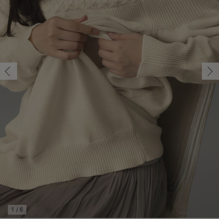
マタニティ パンツ
マタニティ ショーツ
授乳トップス
マタニティ オフィス 通勤服
授乳 ケープ
マタニティレギンス
【アウトレット】トップス・授乳トップス
透け防止
再入荷｜アウター
トップス
【37周年祭セール】4
【〜10℃】3月中旬
涼しくて可愛い「ワン
デニム
きれいめトップス派
マタニティインナー
【オフィスカジュアル
パンツタイプ
【フォーマル】ボトム
【ベビー】半袖
2WAYオール
Aライン ・フレアワ
〜5,000円（税込）
綿混素材
赤ちゃんへ使うもの
【冬のあったか特集】
マタニティ スカート
妊婦帯・腹帯・産前ガードル
マタニティ ドレス（結婚式・お呼ばれ）
【アウトレット】ボトムス
見えてもカワイイ
パンツ
レギンス
きれいめスカート派
ベビー
【フォーマル】トップ
【ベビー】グッズ
コンビ肌着
Iライン ・タイトシ
〜10,000円（税込）
腹巻・ひざ上パンツ
産後に使うグッズ
【冬のあったか特集】
マタニティ トップス
マタニティ 授乳 キャミソール
マタニティ フォーマル パンツ・ボトムス
【アウトレット】パジャマ
コットン素材
スカート
オフィス
きれいめ美脚パンツ派
短肌着
快適ウェア10%OFF
ジャンパースカート/
10,001円（税込）〜
保温&リカバリー
【冬のあったか特集】
マタニティ アウター（コート）・ママコート
産褥ショーツ
【アウトレット】インナー
冷房対策
パジャマ
ツィード派
セット
ワーク・オフィス
女の子におススメのギ
レギンス・タイツ
骨盤・マタニティベルト （妊娠中・産後）
【アウトレット】ベビー
接触冷感素材
インナー
MAX55%OFF ブラッ
王道シンプル派
カジュアル
男の子におススメのギ
カップ付きインナー
産後 ガードル インナー
Tシャツブラ
雑貨
セットアップ派
フォーマル / オケー
定番ギフト
あったか度◎
マタニティ 腹巻き
ブラトップ
ベビー
あったかアイテム｜ベ
もらって嬉しいギフト
裏起毛素材
親子セット
かわいくておもしろい
快適機能ウェア特集 トップス
何枚あっても嬉しいア
快適機能ウェア特集 ボトムス
長く使えるアイテム
快適機能ウェア特集 パジャマ
お部屋映えアイテム
1
/
6