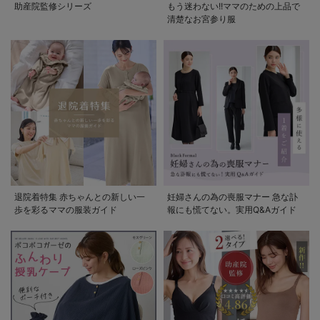
助産院監修シリーズ
もう迷わない!!ママのための上品で
清楚なお宮参り服
退院着特集 赤ちゃんとの新しい一
妊婦さんの為の喪服マナー 急な訃
歩を彩るママの服装ガイド
報にも慌てない。実用Q&Aガイド