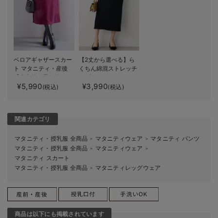
ベロアギャザースカー
【2丈から選べる】ら
ト マタニティ・産後
くちん綿混ストレッチ
【出産後も長く使え
リブナロースカート
¥5,990
¥3,990
る】
マタニティ・産後【出
(税込)
(税込)
産後も長く使える】
関連カテゴリ
マタニティ・授乳服 全商品
マタニティウェア
マタニティ パンツ
＞
＞
マタニティ・授乳服 全商品
マタニティウェア
＞
＞
マタニティ スカート
マタニティ・授乳服 全商品
マタニティレッグウェア
＞
商品は以下にも掲載されています