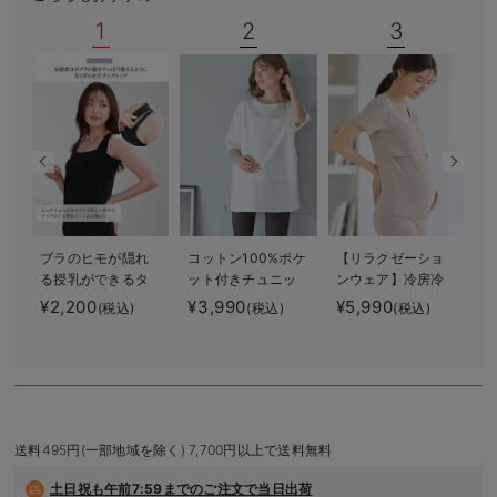
デロンギ
1
2
3
入院準備の持ち物チェック
ブラのヒモが隠れ
コットン100%ポケ
【リラクゼーショ
る授乳ができるタ
ット付きチュニッ
ンウェア】冷房冷
ンクトップ 抗菌
クトップス マタ
え対策 保温＆リ
¥2,200
¥3,990
¥5,990
¥
(税込)
(税込)
(税込)
防臭 綿混モダー
ニティ・授乳服
カバリーサポー
ル
【出産後も長く使
ト momRest 半
える】
袖Tシャツ
efe×ANGELIEBEコ
ラボ 光電子 日
本製
送料495円(一部地域を除く) 7,700円以上で送料無料
土日祝も
午前7:59までのご注文で当日出荷