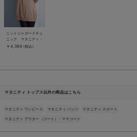
商
ニットジャガードチュ
品
ニック マタニティ・
詳
細
産後授乳服【出産後も
￥4,389
(税込)
を
長く使える】
見
る
Rosemadame（ロー
ズマダム）
マタニティ トップス以外の商品はこちら
マタニティ ワンピース
マタニティ パンツ
マタニティ スカート
マタニティ アウター（コート）・ママコート