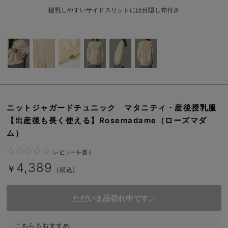
erbaviva（エルバビーバ）
授乳しやすいサイドスリットには目隠し布付き
安心の日本製。先輩ママが買ってよかった！本当に必要な出産準備品
ハレの日に着るANGELIEBEのセレモニー
買って正解！高評価レビューアイテム
冬に可愛いニットがお得！
ニットジャガードチュニック マタニティ・産後授乳服
親子コーデ｜ママとベビーにおすすめ！
【出産後も長く使える】Rosemadame（ローズマダ
ム）
便利な育児家電
レビューを書く
Gift Selection 出産祝い
4,389
￥
(税込)
ロンパースはいつからいつまで使う？選ぶポイントも解説！
保育園・入園準備特集
ただいま品切れ中です。
ファルスカ
こちらもおすすめ