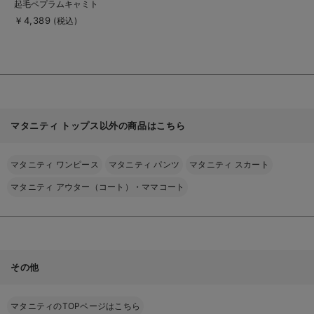
起毛ペプラムキャミト
詳
細
ップス マタニティ・
￥4,389
(税込)
を
産後授乳服【出産後も
見
る
長く使える】
Rosemadame（ロー
ズマダム）
マタニティ トップス以外の商品はこちら
マタニティ ワンピース
マタニティ パンツ
マタニティ スカート
マタニティ アウター（コート）・ママコート
その他
マタニティのTOPページはこちら