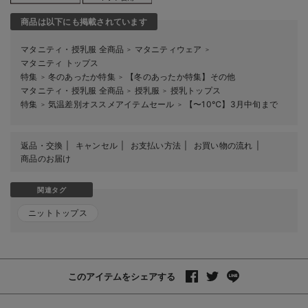
商品は以下にも掲載されています
マタニティ・授乳服 全商品
マタニティウェア
＞
＞
マタニティ トップス
特集
冬のあったか特集
【冬のあったか特集】その他
＞
＞
マタニティ・授乳服 全商品
授乳服
授乳トップス
＞
＞
特集
気温差別オススメアイテムセール
【〜10℃】3月中旬まで
＞
＞
返品・交換
キャンセル
お支払い方法
お買い物の流れ
商品のお届け
関連タグ
ニットトップス
このアイテムをシェアする