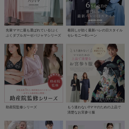
先輩ママに最も選ばれている!ぷく
着回しが効く最新ハレの日スタイル
ぷくダブルガーゼパジャマシリーズ
セレモニー6シーン
助産院監修シリーズ
もう迷わない!!ママのための上品で
清楚なお宮参り服