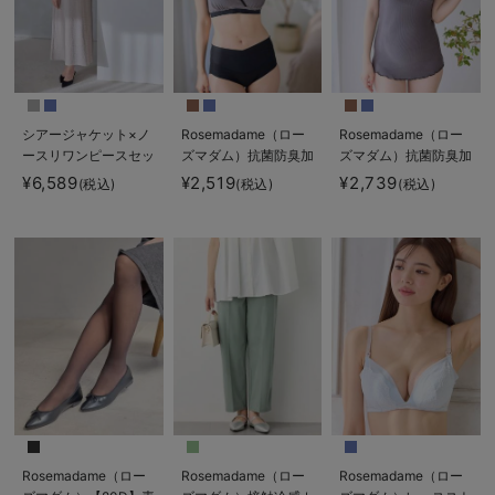
シアージャケット×ノ
Rosemadame（ロー
Rosemadame（ロー
ースリワンピースセッ
ズマダム）抗菌防臭加
ズマダム）抗菌防臭加
ト マタニティ・産後
工バイカラー授乳ブラ
工バイカラー授乳キャ
¥6,589
¥2,519
¥2,739
(税込)
(税込)
(税込)
【産後も長く着れる】
ミソール
Rosemadame（ロー
ズマダム）
Rosemadame（ロー
Rosemadame（ロー
Rosemadame（ロー