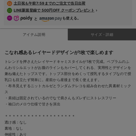
土日祝も
午前7:59までのご注文で当日出荷
LINE新規登録で 500円OFF クーポンプレゼント
も使える。
と
アイテム説明
サイズ・詳細
こなれ感あるレイヤードデザインが1枚で楽しめます
トレンドを押さえたレイヤードキャミスタイルが1枚で完成。ペプラムのふ
んわりシルエットがお腹のラインもカバーしてくれる、実用性とデザインを
兼ね備えたトップスです。トップス部分をめくって授乳するタイプなので授
乳口も目立たず簡単に。産前から産後まで長く使えます。
・布帛見えするニットカルゼとランダムテレコを組み合わせた異素材ミック
ス
・肩紐は固定されているのでなで肩さんもズレずにストレスフリー
・袖口のメロウ仕様で甘さを演出
＊＊＊＊＊＊＊＊＊＊＊＊＊＊＊＊＊＊＊
透け感：なし
裏地：なし
伸縮性：あり