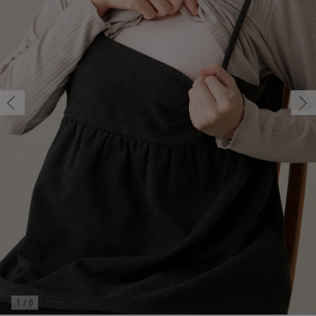
マタニティ パンツ
マタニティ ショーツ
授乳トップス
マタニティ オフィス 通勤服
授乳 ケープ
マタニティレギンス
【アウトレット】トップス・授乳トップス
透け防止
再入荷｜アウター
トップス
【37周年祭セール】4
【〜10℃】3月中旬
涼しくて可愛い「ワン
デニム
きれいめトップス派
マタニティインナー
【オフィスカジュアル
パンツタイプ
【フォーマル】ボトム
【ベビー】半袖
2WAYオール
Aライン ・フレアワ
〜5,000円（税込）
綿混素材
赤ちゃんへ使うもの
【冬のあったか特集】
マタニティ スカート
妊婦帯・腹帯・産前ガードル
マタニティ ドレス（結婚式・お呼ばれ）
【アウトレット】ボトムス
見えてもカワイイ
パンツ
レギンス
きれいめスカート派
ベビー
【フォーマル】トップ
【ベビー】グッズ
コンビ肌着
Iライン ・タイトシ
〜10,000円（税込）
腹巻・ひざ上パンツ
産後に使うグッズ
【冬のあったか特集】
マタニティ トップス
マタニティ 授乳 キャミソール
マタニティ フォーマル パンツ・ボトムス
【アウトレット】パジャマ
コットン素材
スカート
オフィス
きれいめ美脚パンツ派
短肌着
快適ウェア10%OFF
ジャンパースカート/
10,001円（税込）〜
保温&リカバリー
【冬のあったか特集】
マタニティ アウター（コート）・ママコート
産褥ショーツ
【アウトレット】インナー
冷房対策
パジャマ
ツィード派
セット
ワーク・オフィス
女の子におススメのギ
レギンス・タイツ
骨盤・マタニティベルト （妊娠中・産後）
【アウトレット】ベビー
接触冷感素材
インナー
MAX55%OFF ブラッ
王道シンプル派
カジュアル
男の子におススメのギ
カップ付きインナー
産後 ガードル インナー
Tシャツブラ
雑貨
セットアップ派
フォーマル / オケー
定番ギフト
あったか度◎
マタニティ 腹巻き
ブラトップ
ベビー
あったかアイテム｜ベ
もらって嬉しいギフト
裏起毛素材
親子セット
かわいくておもしろい
快適機能ウェア特集 トップス
何枚あっても嬉しいア
快適機能ウェア特集 ボトムス
長く使えるアイテム
快適機能ウェア特集 パジャマ
お部屋映えアイテム
1
/
6