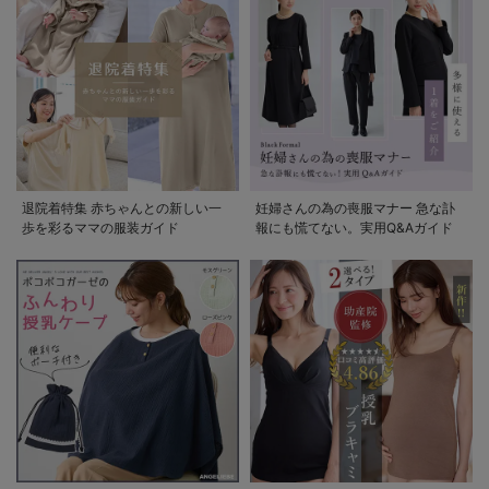
退院着特集 赤ちゃんとの新しい一
妊婦さんの為の喪服マナー 急な訃
歩を彩るママの服装ガイド
報にも慌てない。実用Q&Aガイド