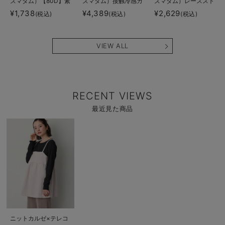
ズマダム）【80D】素
ズマダム）接触冷感カ
ズマダム）レーススト
肌見えフェイクマタニ
ノコストレッチワイド
ラップオープン授乳ブ
¥1,738
¥4,389
¥2,629
(税込)
(税込)
(税込)
ティタイツ【出産後も
テーパードパンツ マ
ラ
長く使える】
タニティ・産後【出産
後も長く使える】
VIEW ALL
RECENT VIEWS
最近見た商品
商
品
詳
細
を
見
る
商
ニットカルゼ×テレコ
品