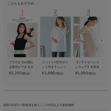
こちらもおすすめ
デロンギ
1
2
3
入院準備の持ち物チェック
ブラのヒモが隠れ
コットン100%ポケ
【リラクゼーショ
る授乳ができるタ
ット付きチュニッ
ンウェア】冷房冷
ンクトップ 抗菌
クトップス マタ
え対策 保温＆リ
¥2,200
¥3,990
¥5,990
¥
(税込)
(税込)
(税込)
防臭 綿混モダー
ニティ・授乳服
カバリーサポー
ル
【出産後も長く使
ト momRest 半
える】
袖Tシャツ
efe×ANGELIEBEコ
ラボ 光電子 日
本製
送料495円(一部地域を除く) 7,700円以上で送料無料