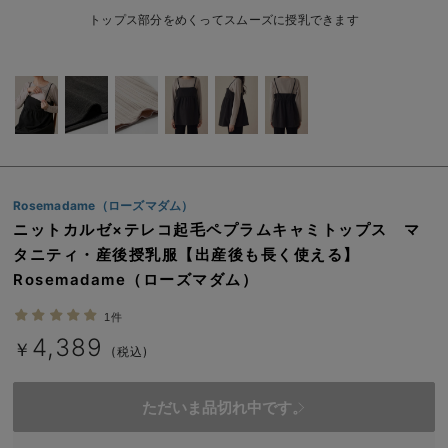
erbaviva（エルバビーバ）
トップス部分をめくってスムーズに授乳できます
安心の日本製。先輩ママが買ってよかった！本当に必要な出産準備品
ハレの日に着るANGELIEBEのセレモニー
買って正解！高評価レビューアイテム
冬に可愛いニットがお得！
Rosemadame（ローズマダム）
親子コーデ｜ママとベビーにおすすめ！
ニットカルゼ×テレコ起毛ペプラムキャミトップス マ
タニティ・産後授乳服【出産後も長く使える】
便利な育児家電
Rosemadame（ローズマダム）
Gift Selection 出産祝い
1件
4,389
ロンパースはいつからいつまで使う？選ぶポイントも解説！
￥
(税込)
保育園・入園準備特集
ただいま品切れ中です。
ファルスカ