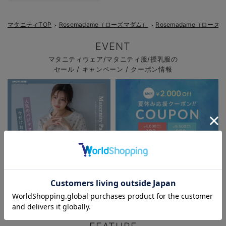
マタニティTOP
Rosemadame（ローズマダム）
Rosemadame（ロー
＞
＞
EVENT
マタニティウェア/マタニティ服/授乳服の
セール / キャンペーン / クーポン情報
お気に入り商品を確認する
お買い物を続ける
カートへ進む
パジャマサマーセール全品5%OFF
夏休み応援クーポン MAX2,000円
OFF