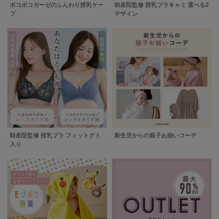
ポコポコガーゼのふんわり授乳ケー
助産院監修 授乳ブラキャミ 選べる2
プ
デザイン
助産院監修 授乳ブラ フィットグミ
新生児からの親子お揃いコーデ
入り