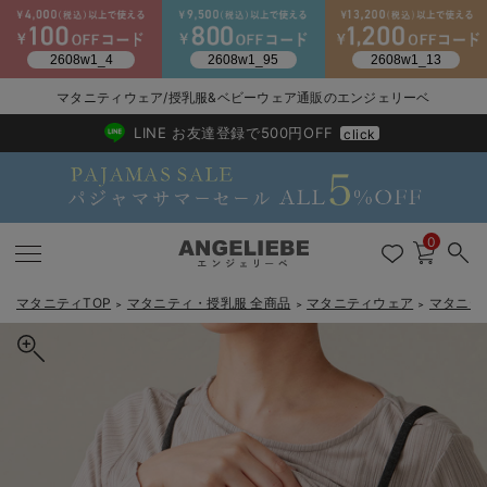
マタニティウェア/授乳服&ベビーウェア通販のエンジェリーベ
2026/NewArrival
送料495円(一部地域を除く) 7,700円以上で送料無料
LINE お友達登録で500円OFF
click
0
マタニティTOP
マタニティ・授乳服 全商品
マタニティウェア
マタニテ
＞
＞
＞
戻る
戻る
戻る
戻る
戻る
戻る
戻る
戻る
戻る
戻る
戻る
戻る
戻る
戻る
戻る
戻る
戻る
戻る
戻る
戻る
戻る
戻る
戻る
戻る
戻る
戻る
戻る
戻る
戻る
戻る
戻る
マタニティウェア全て
マタニティ 下着・インナー全て
授乳服全て
マタニティ フォーマル全て
授乳用品全て
マタニティレッグウェア全て
マタニティ ボディケア全て
アウトレット全て
特集全て
再入荷全て
送料無料アイテム全て
ブラキャミ おまとめ
【37周年祭セール】
気温差別オススメアイ
マタニティウェア お
こだわりの履き心地！
出産準備応援割全て
春のマタニティワンピ
Gift Selection 
冬の冷え対策インナー
入院準備の持ち物チェ
冬のあったか特集全て
マタニティ ワンピース
授乳ワンピース
マタニティ スーツ
妊婦用 抱き枕・授乳クッション
マタニティストッキング・タイツ
妊娠線クリーム
【アウトレット】ワンピース
抗菌防臭加工
再入荷｜インナー
授乳ブラ・マタニティブラ（マタニティインナー・産後用品）
ワンピース
【37周年祭セール】2
【15℃】3月下旬～
動きやすく着回しでき
強撚スムース(コスパ
【おまとめ割】パジャ
カジュアル
ジャケット派
マタニティパジャマ
【オフィスカジュアル
レギンスタイプ
【フォーマル】ワンピ
【ベビー】長袖
ハンカチ
快適ウェア10%OFF
セットアップ・ レイ
〜3,000円（税込）
薄くてあったか
入院してすぐ使うグッ
【冬のあったか特集】