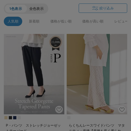
絞り込み
1色表示
全色表示
人気順
新着順
価格が低い順
価格が高い順
レビュー
P・パンツ ストレッチジョーゼッ
らくちんレースワイドパンツ マタ
トテーパード
ニティ・産後【産後も長く着られ