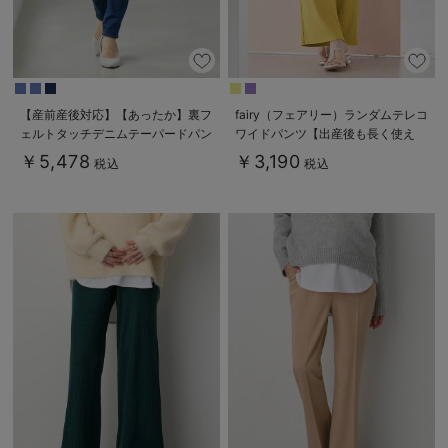
【産前産後対応】【あったか】裏フ
fairy（フェアリー）ランダムテレコ
ェルトタッチデニムテーパードパン
ワイドパンツ【出産後も長く使え
ツ【出産後も長く使える】
る】
￥5,478
￥3,190
税込
税込