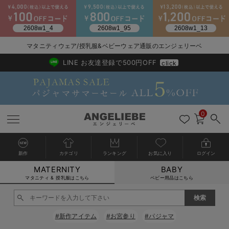
マタニティウェア/授乳服&ベビーウェア通販のエンジェリーベ
2026/NewArrival
送料495円(一部地域を除く) 7,700円以上で送料無料
LINE お友達登録で500円OFF
click
0
新作
カテゴリ
ランキング
お気に入り
ログイン
MATERNITY
BABY
戻る
戻る
戻る
戻る
戻る
戻る
戻る
戻る
戻る
戻る
戻る
戻る
戻る
戻る
戻る
戻る
戻る
戻る
戻る
戻る
戻る
戻る
戻る
戻る
戻る
戻る
戻る
戻る
戻る
戻る
戻る
カートに入れる
マタニティ & 授乳服はこちら
ベビー用品はこちら
マタニティウェア全て
マタニティ 下着・インナー全て
授乳服全て
マタニティ フォーマル全て
授乳用品全て
マタニティレッグウェア全て
マタニティ ボディケア全て
アウトレット全て
特集全て
再入荷全て
送料無料アイテム全て
ブラキャミ おまとめ
【37周年祭セール】
気温差別オススメアイ
マタニティウェア お
こだわりの履き心地！
出産準備応援割全て
春のマタニティワンピ
Gift Selection 
冬の冷え対策インナー
入院準備の持ち物チェ
冬のあったか特集全て
閉じる
マタニティ ワンピース
授乳ワンピース
マタニティ スーツ
妊婦用 抱き枕・授乳クッション
マタニティストッキング・タイツ
妊娠線クリーム
【アウトレット】ワンピース
抗菌防臭加工
再入荷｜インナー
授乳ブラ・マタニティブラ（マタニティインナー・産後用品）
ワンピース
【37周年祭セール】2
【15℃】3月下旬～
動きやすく着回しでき
強撚スムース(コスパ
【おまとめ割】パジャ
カジュアル
ジャケット派
マタニティパジャマ
【オフィスカジュアル
レギンスタイプ
【フォーマル】ワンピ
【ベビー】長袖
ハンカチ
快適ウェア10%OFF
セットアップ・ レイ
〜3,000円（税込）
薄くてあったか
入院してすぐ使うグッ
【冬のあったか特集】
#新作アイテム
#お宮参り
#パジャマ