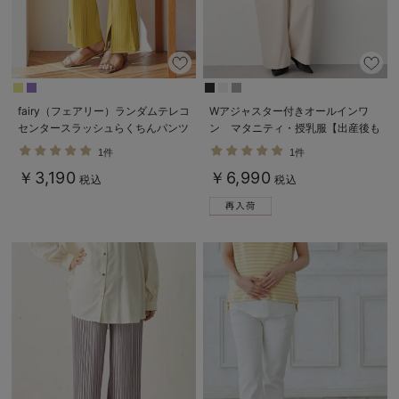
fairy（フェアリー）ランダムテレコ
Wアジャスター付きオールインワ
センタースラッシュらくちんパンツ
ン マタニティ・授乳服【出産後も
【出産後も長く使える】
長く使える】
1件
1件
￥3,190
￥6,990
税込
税込