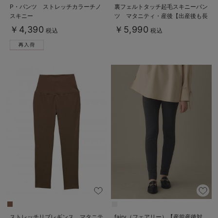
P・パンツ ストレッチカラーチノ
裏フェルトタッチ起毛スキニーパン
スキニー
ツ マタニティ・産後【出産後も長
く使える】
￥4,390
￥5,990
税込
税込
ストレッチリブレギンス マタニテ
fairy（フェアリー）【産前産後対