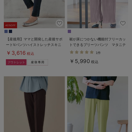
40%OFF
【産後用】ママと開発した産後サポ
裾が床につかない機能付フリーカッ
ートVパンツハイストレッチスキニ
トできるプリーツパンツ マタニテ
ー
ィ・産後【出産後も長く使える】
￥3,616
1件
税込
￥5,990
税込