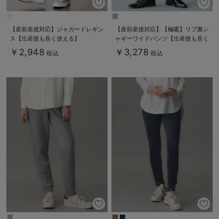
【産前産後対応】ジャガードレギン
【産前産後対応】【極暖】リブ裏シ
ス【出産後も長く使える】
ャギーワイドパンツ【出産後も長く
使える】
￥2,948
￥3,278
税込
税込