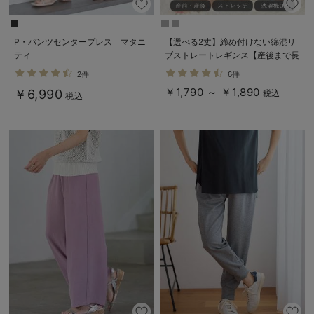
P・パンツセンタープレス マタニ
【選べる2丈】締め付けない綿混リ
ティ
ブストレートレギンス【産後まで長
く使える】
2件
6件
￥1,790 ～ ￥1,890
￥6,990
税込
税込