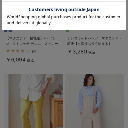
お気に入り商品を確認する
【マタニティ・授乳服】P・パン
テレコワイドパンツ マタニティ・
ツ ストレッチ デニム ストレー
産後【出産後も長く使える】
トセミフレア【ブーツカット】マタ
Rosemadame（ローズマダム）
￥3,289
1件
税込
ニティパンツデニム
￥6,094
税込