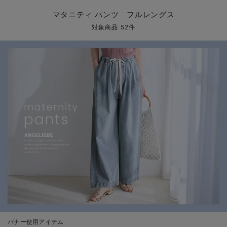
マタニティ パンツ
マタニティ ショーツ
授乳トップス
マタニティ オフィス 通勤服
授乳 ケープ
マタニティレギンス
【アウトレット】トップス・授乳トップス
透け防止
再入荷｜アウター
トップス
【37周年祭セール】4
【〜10℃】3月中旬
涼しくて可愛い「ワン
デニム
きれいめトップス派
マタニティインナー
【オフィスカジュアル
パンツタイプ
【フォーマル】ボトム
【ベビー】半袖
2WAYオール
Aライン ・フレアワ
〜5,000円（税込）
綿混素材
赤ちゃんへ使うもの
【冬のあったか特集】
マタニティ パンツ フルレングス
マタニティ スカート
妊婦帯・腹帯・産前ガードル
マタニティ ドレス（結婚式・お呼ばれ）
【アウトレット】ボトムス
見えてもカワイイ
パンツ
レギンス
きれいめスカート派
ベビー
【フォーマル】トップ
【ベビー】グッズ
コンビ肌着
Iライン ・タイトシ
〜10,000円（税込）
腹巻・ひざ上パンツ
産後に使うグッズ
【冬のあったか特集】
対象商品 52件
マタニティ トップス
マタニティ 授乳 キャミソール
マタニティ フォーマル パンツ・ボトムス
【アウトレット】パジャマ
コットン素材
スカート
オフィス
きれいめ美脚パンツ派
短肌着
快適ウェア10%OFF
ジャンパースカート/
10,001円（税込）〜
保温&リカバリー
【冬のあったか特集】
マタニティ アウター（コート）・ママコート
産褥ショーツ
【アウトレット】インナー
冷房対策
パジャマ
ツィード派
セット
ワーク・オフィス
女の子におススメのギ
レギンス・タイツ
骨盤・マタニティベルト （妊娠中・産後）
【アウトレット】ベビー
接触冷感素材
インナー
MAX55%OFF ブラッ
王道シンプル派
カジュアル
男の子におススメのギ
カップ付きインナー
産後 ガードル インナー
Tシャツブラ
雑貨
セットアップ派
フォーマル / オケー
定番ギフト
あったか度◎
マタニティ 腹巻き
ブラトップ
ベビー
あったかアイテム｜ベ
もらって嬉しいギフト
裏起毛素材
親子セット
かわいくておもしろい
快適機能ウェア特集 トップス
何枚あっても嬉しいア
快適機能ウェア特集 ボトムス
長く使えるアイテム
快適機能ウェア特集 パジャマ
お部屋映えアイテム
バナー使用アイテム