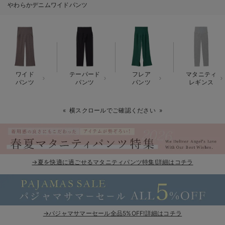
やわらかデニムワイドパンツ
erbaviva（エルバビーバ）
安心の日本製。先輩ママが買ってよかった！本当に必要な出産準備品
ハレの日に着るANGELIEBEのセレモニー
買って正解！高評価レビューアイテム
ワイド
テーパード
フレア
マタニティ
パンツ
パンツ
パンツ
レギンス
冬に可愛いニットがお得！
横スクロールでご確認ください
親子コーデ｜ママとベビーにおすすめ！
便利な育児家電
Gift Selection 出産祝い
→夏を快適に過ごせるマタニティパンツ特集!詳細はコチラ
ロンパースはいつからいつまで使う？選ぶポイントも解説！
保育園・入園準備特集
→パジャマサマーセール全品5%OFF!詳細はコチラ
ファルスカ