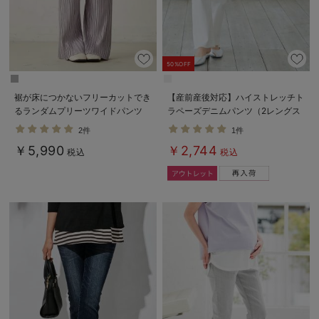
50%OFF
裾が床につかないフリーカットでき
【産前産後対応】ハイストレッチト
るランダムプリーツワイドパンツ
ラペーズデニムパンツ（2レングス
マタニティ・産後【出産後も長く使
展開）【出産後も長く使える】
2件
1件
える】
￥5,990
￥2,744
税込
税込