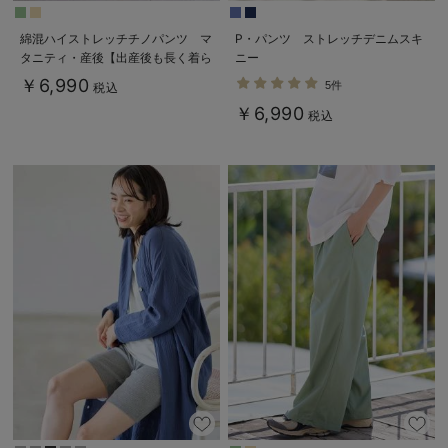
綿混ハイストレッチチノパンツ マ
P・パンツ ストレッチデニムスキ
タニティ・産後【出産後も長く着ら
ニー
れる】
￥6,990
5件
税込
￥6,990
税込