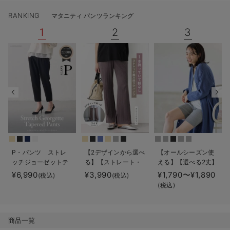
デロンギ
RANKING
マタニティ パンツランキング
1
2
3
入院準備の持ち物チェック
P・パンツ ストレ
【2デザインから選べ
【オールシーズン使
ッチジョーゼットテ
る】【ストレート・
える】【選べる2丈】
ーパード
ワイド】らくちん綿
締め付けない綿混リ
¥6,990
¥3,990
¥1,790〜¥1,890
(税込)
(税込)
混ストレッチリブパ
ブストレートレギン
(税込)
ンツ マタニティ・
ス【産後まで長く使
産後【出産後も長く
える】
使える】
商品一覧