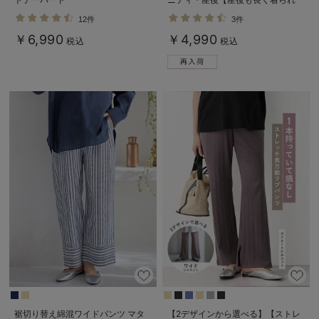
る】
12件
3件
￥6,990
￥4,990
税込
税込
裾切り替え綿混ワイドパンツ マタ
【2デザインから選べる】【ストレ