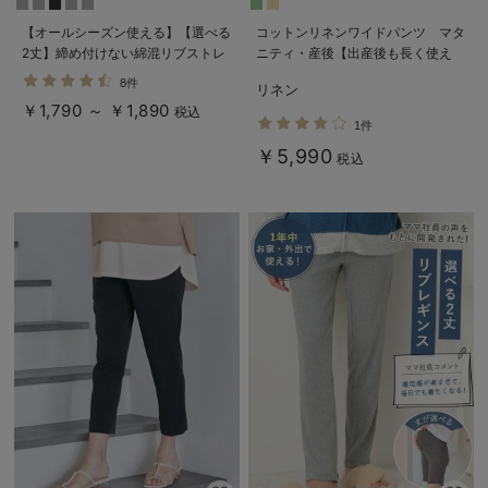
【オールシーズン使える】【選べる
コットンリネンワイドパンツ マタ
2丈】締め付けない綿混リブストレ
ニティ・産後【出産後も長く使え
ートレギンス【産後まで長く使え
る】
8件
リネン
る】
￥1,790 ～ ￥1,890
税込
1件
￥5,990
税込