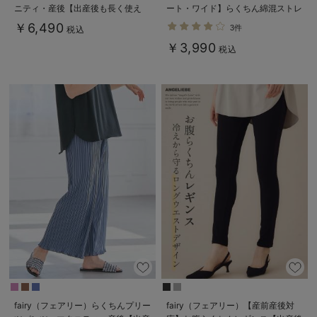
ニティ・産後【出産後も長く使え
ート・ワイド】らくちん綿混ストレ
る】
ッチリブパンツ マタニティ・産後
￥6,490
3件
税込
【出産後も長く使える】
￥3,990
税込
fairy（フェアリー）らくちんプリー
fairy（フェアリー）【産前産後対