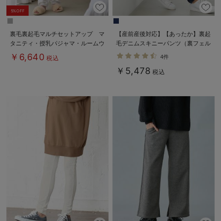
5%OFF
裏毛裏起毛マルチセットアップ マ
【産前産後対応】【あったか】裏起
タニティ・授乳パジャマ・ルームウ
毛デニムスキニーパンツ（裏フェル
ェア・授乳服【出産後も長く使え
トタッチ ）【出産後も長く使え
￥6,640
4件
税込
る】
る】
￥5,478
税込