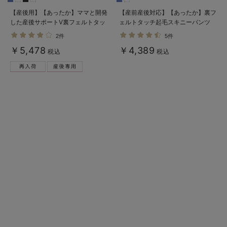
【産後用】【あったか】ママと開発
【産前産後対応】【あったか】裏フ
した産後サポートV裏フェルトタッ
ェルトタッチ起毛スキニーパンツ
チ起毛スキニーパンツ
【出産後も長く使える】
2件
5件
￥5,478
￥4,389
税込
税込