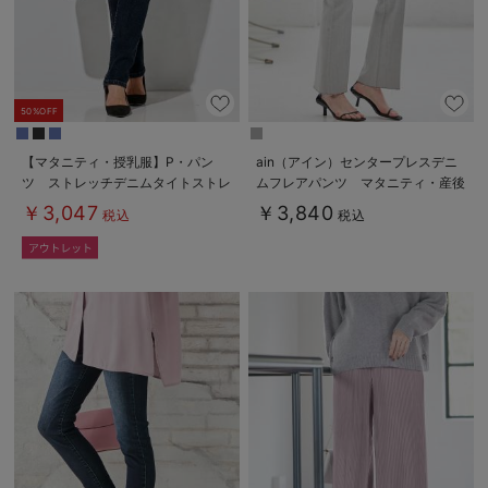
50%OFF
【マタニティ・授乳服】P・パン
ain（アイン）センタープレスデニ
ツ ストレッチデニムタイトストレ
ムフレアパンツ マタニティ・産後
ート
【出産後も長く使える】
￥3,047
￥3,840
税込
税込