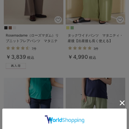
Rosemadame（ローズマダム）リ
タックワイドパンツ マタニティ・
ブニットフレアパンツ マタニテ
産後【出産後も長く使える】
ィ・産後
7件
3件
￥3,839
￥4,990
税込
税込