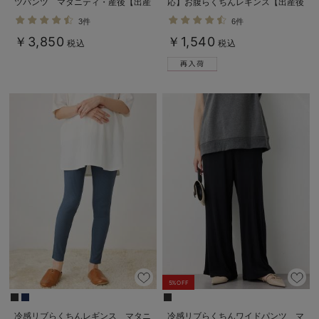
ツパンツ マタニティ・産後【出産
応】お腹らくちんレギンス【出産後
後も長く使える】
も長く使える】
3件
6件
￥3,850
￥1,540
税込
税込
5%OFF
冷感リブらくちんレギンス マタニ
冷感リブらくちんワイドパンツ マ