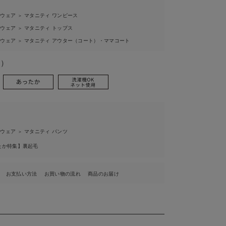
ィウェア
マタニティ ワンピース
＞
ィウェア
マタニティ トップス
＞
ィウェア
マタニティ アウター（コート）・ママコート
＞
ー）
ィウェア
マタニティ パンツ
＞
たか特集】裏起毛
お支払い方法
お買い物の流れ
商品のお届け