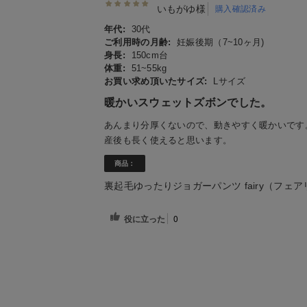
いもがゆ様
購入確認済み
年代:
30代
ご利用時の月齢:
妊娠後期（7~10ヶ月)
身長:
150cm台
体重:
51~55kg
お買い求め頂いたサイズ:
Lサイズ
暖かいスウェットズボンでした。
あんまり分厚くないので、動きやすく暖かいです
産後も長く使えると思います。
商品：
裏起毛ゆったりジョガーパンツ fairy（フェ
役に立った
0