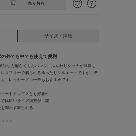
売り切れ
サイズ・詳細
家の外でも中でも使えて便利
と便利な万能らくちんパンツ。ふんわりタッチが気持ち
トレスフリーで着られるゆったりシルエットですが、テ
ー
すく、レイヤードコーデもおすすめです。
ショートトップスとも好相性
ムで幅広いサイズ調整が可能
長を問わず着られる
＊＊＊＊