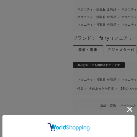
マタニティ・授乳服 全商品
マタニテ
＞
マタニティ・授乳服 全商品
マタニテ
＞
マタニティ・授乳服 全商品
マタニテ
＞
ブランド：
fairy（フェアリ
商品は以下にも掲載されています
マタニティ・授乳服 全商品
マタニテ
＞
特集
冬のあったか特集
【冬のあっ
＞
＞
返品・交換
キャンセル