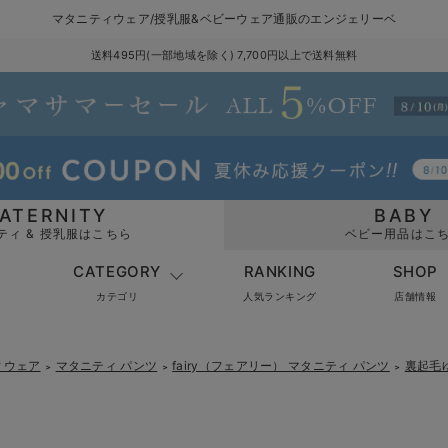
マタニティウェア/授乳服&ベビーウェア通販のエンジェリーベ
送料495円(一部地域を除く) 7,700円以上で送料無料
ATERNITY
BABY
ティ & 授乳服はこちら
ベビー用品はこ
CATEGORY
RANKING
SHOP
カテゴリ
人気ランキング
店舗情報
ィウェア
マタニティ パンツ
fairy（フェアリー） マタニティ パンツ
裏起毛ゆ
＞
＞
＞