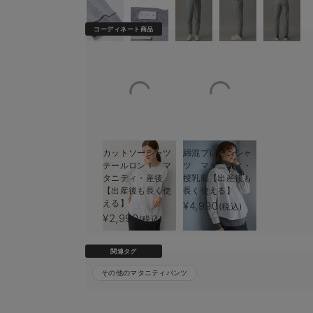
コーディネート商品
カットソーシャツ
綿混プレーンシャ
テールロンＴ マ
ツ マタニティ・
タニティ・産後
授乳服【出産後も
【出産後も長く使
長く使える】
える】
¥4,990
(税込)
¥2,990
(税込)
関連タグ
その他のマタニティパンツ