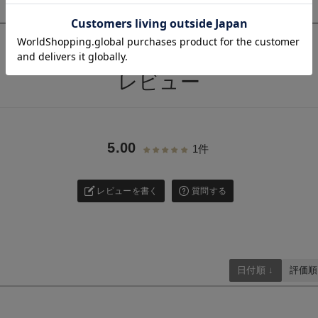
お気に入り商品を確認する
このアイテムをシェアする
>
お買い物を続ける
カートへ進む
レビュー
5.00
1件
レビューを書く
質問する
日付順 ↓
評価順