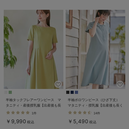
半袖タックフレアーワンピース マ
半袖ポロワンピース（ひざ下丈）
タニティ・産後授乳服【出産後も長
マタニティ・授乳服【出産後も長く
く使える】
使える】
1件
14件
￥9,990
￥5,490
税込
税込