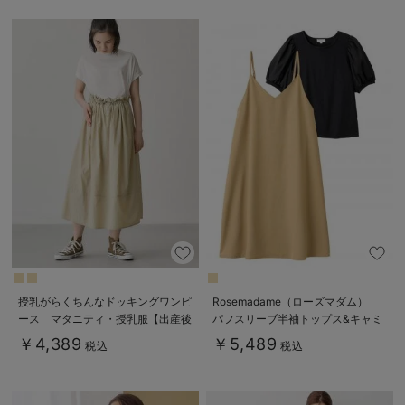
授乳がらくちんなドッキングワンピ
Rosemadame（ローズマダム）
ース マタニティ・授乳服【出産後
パフスリーブ半袖トップス&キャミ
も長く使える】Rosemadame（ロ
ワンピセット マタニティ・産後授
￥4,389
￥5,489
税込
税込
ーズマダム）
乳服【出産後も長く使える】