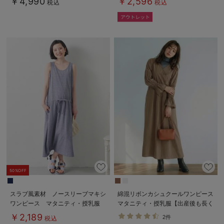
￥4,990
￥2,596
税込
税込
50%OFF
スラブ風素材 ノースリーブマキシ
綿混リボンカシュクールワンピース
ワンピース マタニティ・授乳服
マタニティ・授乳服【出産後も長く
【出産後も長く使える】
使える】
￥2,189
2件
税込