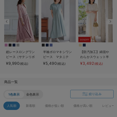
デロンギ
入院準備の持ち物チェック
30%OFF
総レースロングワン
半袖ポロマキシワン
【防汚加工】綿混や
ピース（サテンリボ
ピース マタニテ
わらかスウェット半
ンベルト付） マタ
ィ・授乳服【出産後
袖フレアワンピー
¥9,990
¥5,490
¥3,492
(税込)
(税込)
(税込)
ニティ・授乳服【出
も長く使える】
ス マタニティ・産
産後も長く使える】
後【出産後も長く使
える】
商品一覧
絞り込み
1色表示
全色表示
人気順
新着順
価格が低い順
価格が高い順
レビュー