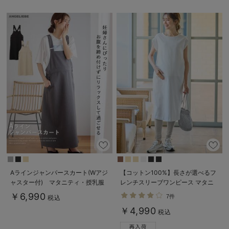
Aラインジャンパースカート(Wアジ
【コットン100%】長さが選べるフ
ャスター付) マタニティ・授乳服
レンチスリーブワンピース マタニ
【出産後も長く着られる】
ティ・産後授乳服【出産後も長く使
￥6,990
7件
税込
える】
￥4,990
税込