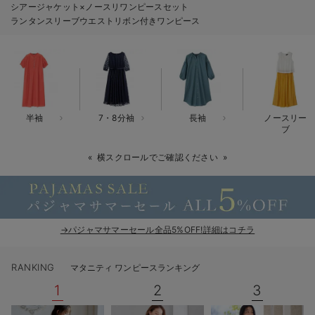
シアージャケット×ノースリワンピースセット
erbaviva（エルバビーバ）
ランタンスリーブウエストリボン付きワンピース
安心の日本製。先輩ママが買ってよかった！本当に必要な出産準備品
ハレの日に着るANGELIEBEのセレモニー
買って正解！高評価レビューアイテム
半袖
7・8分袖
長袖
ノースリー
冬に可愛いニットがお得！
ブ
親子コーデ｜ママとベビーにおすすめ！
横スクロールでご確認ください
便利な育児家電
Gift Selection 出産祝い
→パジャマサマーセール全品5%OFF!詳細はコチラ
ロンパースはいつからいつまで使う？選ぶポイントも解説！
RANKING
マタニティ ワンピースランキング
保育園・入園準備特集
1
2
3
ファルスカ