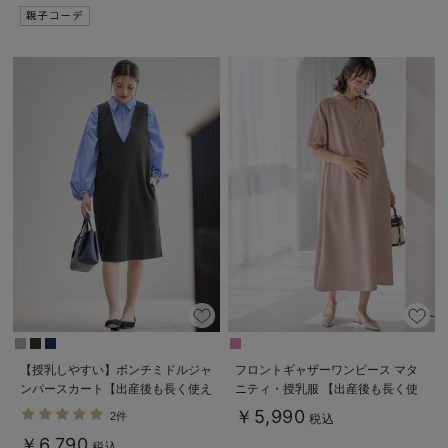
【授乳しやすい】ポンチミドルジャ
フロントギャザーワンピース マタ
ンパースカート【出産後も長く使え
ニティ・授乳服 【出産後も長く使
る】
える】
￥5,990
2件
税込
￥6,790
税込