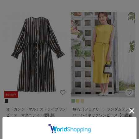
60%OFF
オーガンジーマルチストライプワン
fairy（フェアリー）ランダムテレコ
ピース マタニティ・授乳服
ローハイネックワンピース【出産後
も長く使える】
￥2,191
1件
税込
￥3,520
税込