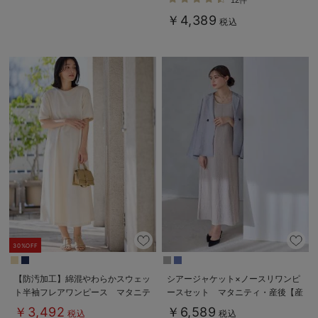
12件
￥4,389
税込
30%OFF
【防汚加工】綿混やわらかスウェッ
シアージャケット×ノースリワンピ
ト半袖フレアワンピース マタニテ
ースセット マタニティ・産後【産
ィ・産後【出産後も長く使える】
後も長く着れる】
￥3,492
￥6,589
税込
税込