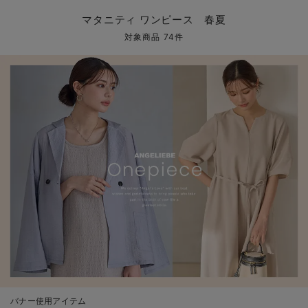
マタニティ パンツ
マタニティ ショーツ
授乳トップス
マタニティ オフィス 通勤服
授乳 ケープ
マタニティレギンス
【アウトレット】トップス・授乳トップス
透け防止
再入荷｜アウター
トップス
【37周年祭セール】4
【〜10℃】3月中旬
涼しくて可愛い「ワン
デニム
きれいめトップス派
マタニティインナー
【オフィスカジュアル
パンツタイプ
【フォーマル】ボトム
【ベビー】半袖
2WAYオール
Aライン ・フレアワ
〜5,000円（税込）
綿混素材
赤ちゃんへ使うもの
【冬のあったか特集】
マタニティ ワンピース 春夏
マタニティ スカート
妊婦帯・腹帯・産前ガードル
マタニティ ドレス（結婚式・お呼ばれ）
【アウトレット】ボトムス
見えてもカワイイ
パンツ
レギンス
きれいめスカート派
ベビー
【フォーマル】トップ
【ベビー】グッズ
コンビ肌着
Iライン ・タイトシ
〜10,000円（税込）
腹巻・ひざ上パンツ
産後に使うグッズ
【冬のあったか特集】
対象商品 74件
マタニティ トップス
マタニティ 授乳 キャミソール
マタニティ フォーマル パンツ・ボトムス
【アウトレット】パジャマ
コットン素材
スカート
オフィス
きれいめ美脚パンツ派
短肌着
快適ウェア10%OFF
ジャンパースカート/
10,001円（税込）〜
保温&リカバリー
【冬のあったか特集】
マタニティ アウター（コート）・ママコート
産褥ショーツ
【アウトレット】インナー
冷房対策
パジャマ
ツィード派
セット
ワーク・オフィス
女の子におススメのギ
レギンス・タイツ
骨盤・マタニティベルト （妊娠中・産後）
【アウトレット】ベビー
接触冷感素材
インナー
MAX55%OFF ブラッ
王道シンプル派
カジュアル
男の子におススメのギ
カップ付きインナー
産後 ガードル インナー
Tシャツブラ
雑貨
セットアップ派
フォーマル / オケー
定番ギフト
あったか度◎
マタニティ 腹巻き
ブラトップ
ベビー
あったかアイテム｜ベ
もらって嬉しいギフト
裏起毛素材
親子セット
かわいくておもしろい
快適機能ウェア特集 トップス
何枚あっても嬉しいア
快適機能ウェア特集 ボトムス
長く使えるアイテム
快適機能ウェア特集 パジャマ
お部屋映えアイテム
バナー使用アイテム