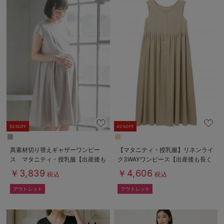
50%OFF
40%OFF
異素材切り替えギャザーワンピー
【マタニティ・授乳服】リネンライ
ス マタニティ・授乳服【出産後も
ク3WAYワンピース【出産後も長く
長く使える】
使える】
￥3,839
￥4,606
税込
税込