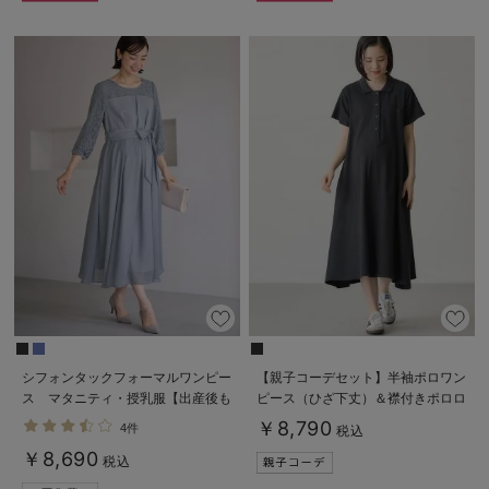
シフォンタックフォーマルワンピー
【親子コーデセット】半袖ポロワン
ス マタニティ・授乳服【出産後も
ピース（ひざ下丈）＆襟付きポロロ
長く使える】
ンパース 出産準備 ギフト マタ
￥8,790
4件
税込
ニティ・授乳服
￥8,690
税込