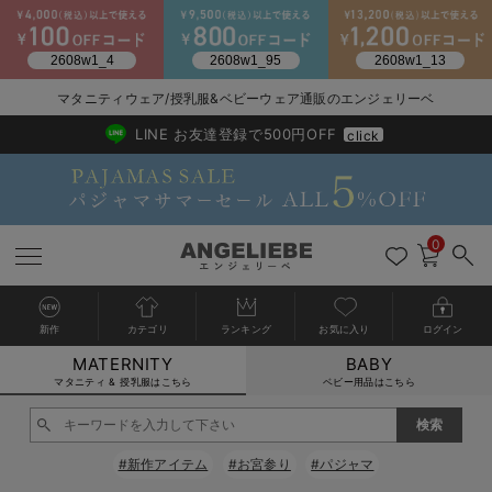
マタニティウェア/授乳服&ベビーウェア通販のエンジェリーベ
2026/NewArrival
送料495円(一部地域を除く) 7,700円以上で送料無料
LINE お友達登録で500円OFF
click
0
新作
カテゴリ
ランキング
お気に入り
ログイン
MATERNITY
BABY
戻る
戻る
戻る
戻る
戻る
戻る
戻る
戻る
戻る
戻る
戻る
戻る
戻る
戻る
戻る
戻る
戻る
戻る
戻る
戻る
戻る
戻る
戻る
戻る
戻る
戻る
戻る
戻る
戻る
戻る
戻る
カートに入れる
マタニティ & 授乳服はこちら
ベビー用品はこちら
マタニティウェア全て
マタニティ 下着・インナー全て
授乳服全て
マタニティ フォーマル全て
授乳用品全て
マタニティレッグウェア全て
マタニティ ボディケア全て
アウトレット全て
特集全て
再入荷全て
送料無料アイテム全て
ブラキャミ おまとめ
【37周年祭セール】
気温差別オススメアイ
マタニティウェア お
こだわりの履き心地！
出産準備応援割全て
春のマタニティワンピ
Gift Selection 
冬の冷え対策インナー
入院準備の持ち物チェ
冬のあったか特集全て
閉じる
マタニティ ワンピース
授乳ワンピース
マタニティ スーツ
妊婦用 抱き枕・授乳クッション
マタニティストッキング・タイツ
妊娠線クリーム
【アウトレット】ワンピース
抗菌防臭加工
再入荷｜インナー
授乳ブラ・マタニティブラ（マタニティインナー・産後用品）
ワンピース
【37周年祭セール】2
【15℃】3月下旬～
動きやすく着回しでき
強撚スムース(コスパ
【おまとめ割】パジャ
カジュアル
ジャケット派
マタニティパジャマ
【オフィスカジュアル
レギンスタイプ
【フォーマル】ワンピ
【ベビー】長袖
ハンカチ
快適ウェア10%OFF
セットアップ・ レイ
〜3,000円（税込）
薄くてあったか
入院してすぐ使うグッ
【冬のあったか特集】
#新作アイテム
#お宮参り
#パジャマ