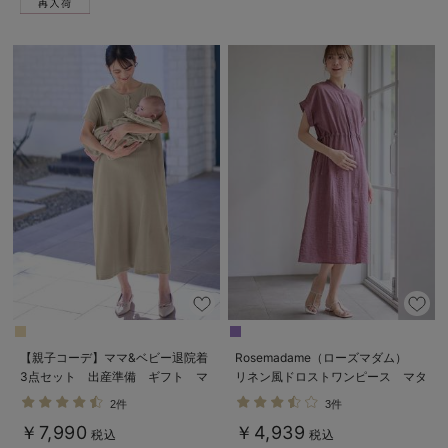
【親子コーデ】ママ&ベビー退院着
Rosemadame（ローズマダム）
3点セット 出産準備 ギフト マ
リネン風ドロストワンピース マタ
タニティ・産後【出産後も長く使え
ニティ・産後授乳服【出産後も長く
2件
3件
る】
使える】
￥7,990
￥4,939
税込
税込