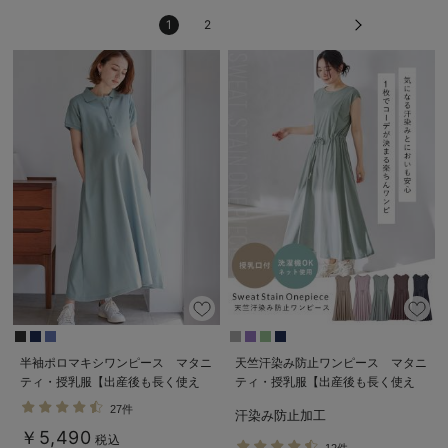
1
2
半袖ポロマキシワンピース マタニ
天竺汗染み防止ワンピース マタニ
ティ・授乳服【出産後も長く使え
ティ・授乳服【出産後も長く使え
る】
る】
27件
汗染み防止加工
￥5,490
税込