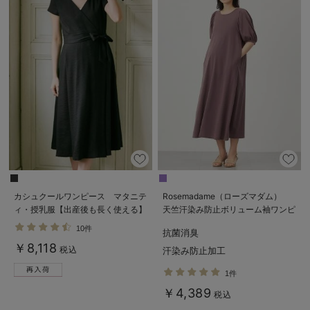
カシュクールワンピース マタニテ
Rosemadame（ローズマダム）
ィ・授乳服【出産後も長く使える】
天竺汗染み防止ボリューム袖ワンピ
ース マタニティ・産後授乳服【出
10件
抗菌消臭
産後も長く使える】
￥8,118
税込
汗染み防止加工
1件
￥4,389
税込