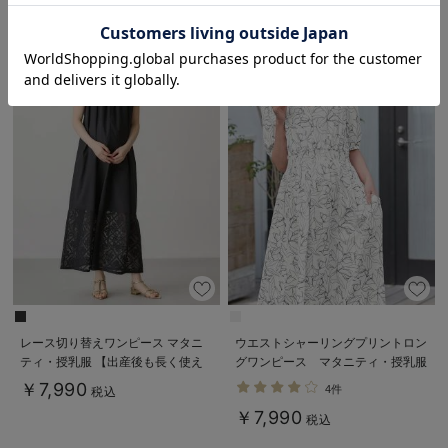
お気に入り商品を確認する
レース切り替えワンピース マタニ
ウエストシャーリングプリントロン
ティ・授乳服 【出産後も長く使え
グワンピース マタニティ・授乳服
る】
【出産後も長く使える】
￥7,990
4件
税込
￥7,990
税込