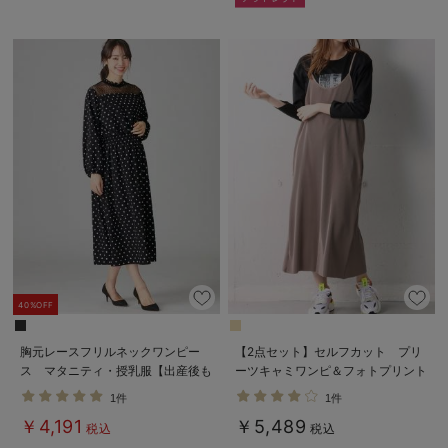
40%OFF
胸元レースフリルネックワンピー
【2点セット】セルフカット プリ
ス マタニティ・授乳服【出産後も
ーツキャミワンピ＆フォトプリント
長く使える】
トップスセット マタニティ・授乳
1件
1件
服【出産後も長く使える】
￥4,191
￥5,489
税込
税込