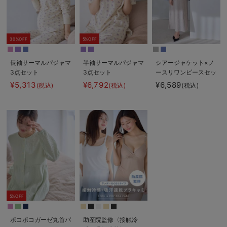
30%OFF
5%OFF
長袖サーマルパジャマ
半袖サーマルパジャマ
シアージャケット×ノ
3点セット
3点セット
ースリワンピースセッ
JEMORGAN（ジェー
JEMORGAN（ジェー
ト マタニティ・産後
¥5,313
¥6,792
¥6,589
(税込)
(税込)
(税込)
イーモーガン） ギフ
イーモーガン） ギフ
【産後も長く着れる】
ト マタニティ・産後
ト マタニティ・産後
Rosemadame（ロー
【出産後も長く使え
【出産後も長く使え
ズマダム）
る】
る】
5%OFF
ポコポコガーゼ丸首パ
助産院監修〈接触冷