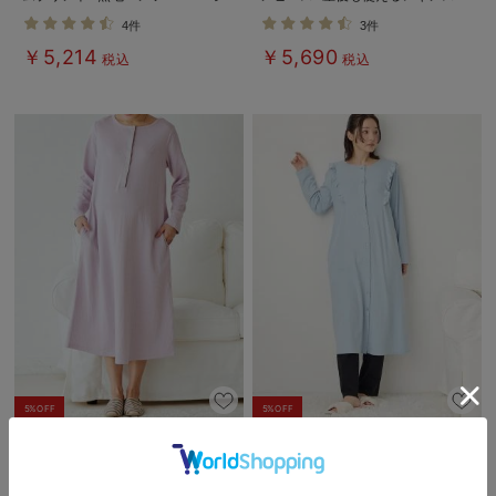
ャマ
ジャマ マタニティ・授乳パジャマ
4件
3件
￥5,214
￥5,690
税込
税込
5%OFF
5%OFF
【綿100％】接結ガーゼAラインワ
綿混やわらかスムースラッフルワン
ンピースネグリジェ マタニティ・
ピース＆レギンスパジャマ マタニ