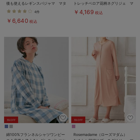
後も使えるレギンスパジャマ マタ
トレッチベロア花柄ネグリジェ マ
ニティ・授乳パジャマ【出産後も長
タニティ・授乳パジャマ【産後まで
￥4,169
4件
税込
く使える】
長く使える】
￥6,640
税込
5%OFF
5%OFF
綿100%フランネルシャツワンピー
Rosemadame（ローズマダム）