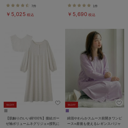
授乳パジャマ【出産後も長く使え
乳パジャマ【産後も長く着られる】
7件
1件
る】
￥5,025
￥5,690
税込
税込
5%OFF
5%OFF
【肌触りのいい綿100%】接結ガー
綿混やわらかスムース前開きワンピ
ゼ袖ボリュームネグリジェ×授乳に
ース×産後も使えるレギンスパジャ