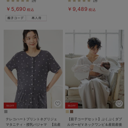
1件
1件
られる】
￥5,690
￥9,489
税込
税込
5%OFF
5%OFF
テレコハートプリントネグリジェ
【親子コーデセット】ぷくぷくダブ
マタニティ・授乳パジャマ 【出産
ルガーゼＶネックワンピ＆産前産後