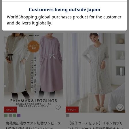
授乳パジャマ
ティ・授乳パジャマ【出産後も長く
お気に入り商品を確認する
￥6,165
1件
税込
使える】
￥4,170
税込
5%OFF
5%OFF
裏毛裏起毛ウエスト切替ワンピース
【親子コーデセット】リボン柄プリ
&産後も使えるレギンスパジャ
ントワンピース＆産前産後使えるレ