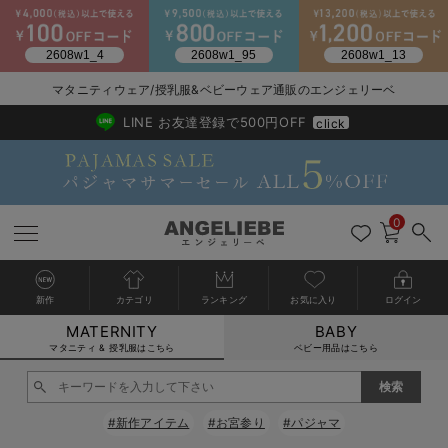
マタニティウェア/授乳服&ベビーウェア通販のエンジェリーベ
2026/NewArrival
送料495円(一部地域を除く) 7,700円以上で送料無料
LINE お友達登録で500円OFF
click
0
新作
カテゴリ
ランキング
お気に入り
ログイン
MATERNITY
BABY
戻る
戻る
戻る
戻る
戻る
戻る
戻る
戻る
戻る
戻る
戻る
戻る
戻る
戻る
戻る
戻る
戻る
戻る
戻る
戻る
戻る
戻る
戻る
戻る
戻る
戻る
戻る
戻る
戻る
戻る
戻る
カートに入れる
マタニティ & 授乳服はこちら
ベビー用品はこちら
マタニティウェア全て
マタニティ 下着・インナー全て
授乳服全て
マタニティ フォーマル全て
授乳用品全て
マタニティレッグウェア全て
マタニティ ボディケア全て
アウトレット全て
特集全て
再入荷全て
送料無料アイテム全て
ブラキャミ おまとめ
【37周年祭セール】
気温差別オススメアイ
マタニティウェア お
こだわりの履き心地！
出産準備応援割全て
春のマタニティワンピ
Gift Selection 
冬の冷え対策インナー
入院準備の持ち物チェ
冬のあったか特集全て
閉じる
マタニティ ワンピース
授乳ワンピース
マタニティ スーツ
妊婦用 抱き枕・授乳クッション
マタニティストッキング・タイツ
妊娠線クリーム
【アウトレット】ワンピース
抗菌防臭加工
再入荷｜インナー
授乳ブラ・マタニティブラ（マタニティインナー・産後用品）
ワンピース
【37周年祭セール】2
【15℃】3月下旬～
動きやすく着回しでき
強撚スムース(コスパ
【おまとめ割】パジャ
カジュアル
ジャケット派
マタニティパジャマ
【オフィスカジュアル
レギンスタイプ
【フォーマル】ワンピ
【ベビー】長袖
ハンカチ
快適ウェア10%OFF
セットアップ・ レイ
〜3,000円（税込）
薄くてあったか
入院してすぐ使うグッ
【冬のあったか特集】
#新作アイテム
#お宮参り
#パジャマ