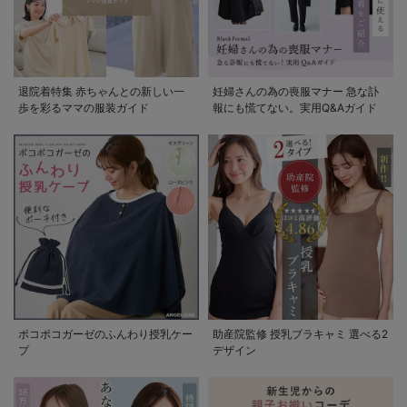
退院着特集 赤ちゃんとの新しい一
妊婦さんの為の喪服マナー 急な訃
歩を彩るママの服装ガイド
報にも慌てない。実用Q&Aガイド
ポコポコガーゼのふんわり授乳ケー
助産院監修 授乳ブラキャミ 選べる2
プ
デザイン