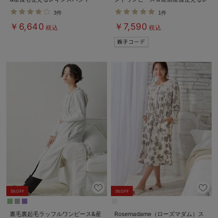
マ マタニティ・授乳パジャマ
ギンスパジャマ&2wayオール 出
3件
1件
【出産後も長く使える】
産準備 ギフト マタニティ・産後
￥6,640
￥7,590
税込
税込
5%OFF
5%OFF
裏毛裏起毛ラッフルワンピース&産
Rosemadame（ローズマダム）ス