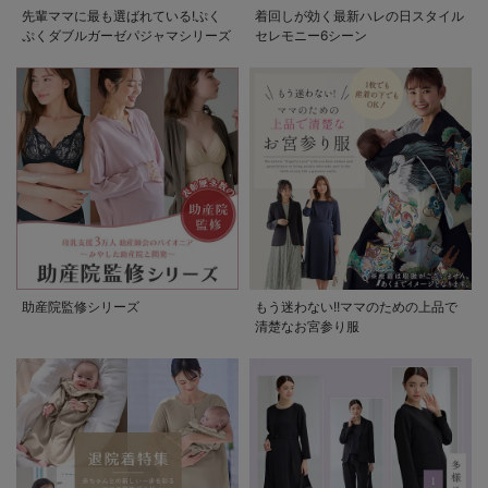
先輩ママに最も選ばれている!ぷく
着回しが効く最新ハレの日スタイル
ぷくダブルガーゼパジャマシリーズ
セレモニー6シーン
助産院監修シリーズ
もう迷わない!!ママのための上品で
清楚なお宮参り服