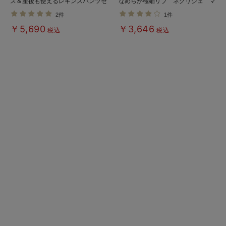
ス＆産後も使えるレギンスパンツセ
なめらか極細リブ ネグリジェ マ
ット【出産後も長く使える】
タニティ・産後授乳パジャマ【出産
2件
1件
後も長く使える】
￥5,690
￥3,646
税込
税込