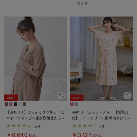
デロンギ
入院準備の持ち物チェック
5%OFF
5%OFF
【綿100％】ぷくぷくダブルガーゼ
mutti ei（ムッティアイ）【授乳口
Ｖネックワンピ＆産前産後使えるレ
付】アイスクリーム柄半袖ネグリジ
ギンスパジャマ マタニティ・授乳
ェ
32件
8件
パジャマ【親子コーデ可】
￥6,640
￥3,124
税込
税込