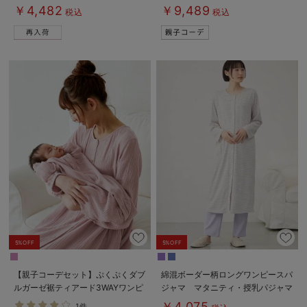
後も長く使える】
使えるレギンスパジャマ&2wayオ
￥4,482
￥9,489
税込
税込
ール 出産準備 ギフト マタニテ
ィ・産後
5%OFF
5%OFF
【親子コーデセット】ぷくぷくダブ
綿混ボーダー柄ロングワンピースパ
ルガーゼ裾ティアード3WAYワンピ
ジャマ マタニティ・授乳パジャマ
ース＆産前産後使えるレギンスパジ
【出産後も長く使える】fairy（フェ
￥4,075
1件