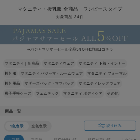
マタニティ パンツ
マタニティ ショーツ
授乳トップス
マタニティ オフィス 通勤服
授乳 ケープ
マタニティレギンス
【アウトレット】トップス・授乳トップス
透け防止
再入荷｜アウター
トップス
【37周年祭セール】4
【〜10℃】3月中旬
涼しくて可愛い「ワン
デニム
きれいめトップス派
マタニティインナー
【オフィスカジュアル
パンツタイプ
【フォーマル】ボトム
【ベビー】半袖
2WAYオール
Aライン ・フレアワ
〜5,000円（税込）
綿混素材
赤ちゃんへ使うもの
【冬のあったか特集】
マタニティ・授乳服 全商品 ワンピースタイプ
マタニティ スカート
妊婦帯・腹帯・産前ガードル
マタニティ ドレス（結婚式・お呼ばれ）
【アウトレット】ボトムス
見えてもカワイイ
パンツ
レギンス
きれいめスカート派
ベビー
【フォーマル】トップ
【ベビー】グッズ
コンビ肌着
Iライン ・タイトシ
〜10,000円（税込）
腹巻・ひざ上パンツ
産後に使うグッズ
【冬のあったか特集】
対象商品 34件
マタニティ トップス
マタニティ 授乳 キャミソール
マタニティ フォーマル パンツ・ボトムス
【アウトレット】パジャマ
コットン素材
スカート
オフィス
きれいめ美脚パンツ派
短肌着
快適ウェア10%OFF
ジャンパースカート/
10,001円（税込）〜
保温&リカバリー
【冬のあったか特集】
マタニティ アウター（コート）・ママコート
産褥ショーツ
【アウトレット】インナー
冷房対策
パジャマ
ツィード派
セット
ワーク・オフィス
女の子におススメのギ
レギンス・タイツ
→パジャマサマーセール全品5%OFF!詳細はコチラ
骨盤・マタニティベルト （妊娠中・産後）
【アウトレット】ベビー
接触冷感素材
インナー
MAX55%OFF ブラッ
王道シンプル派
カジュアル
男の子におススメのギ
カップ付きインナー
マタニティ｜新商品
マタニティウェア
マタニティ 下着・インナー
産後 ガードル インナー
Tシャツブラ
雑貨
セットアップ派
フォーマル / オケー
定番ギフト
あったか度◎
授乳服
マタニティ パジャマ・ルームウェア
マタニティ フォーマル
マタニティ 腹巻き
ブラトップ
ベビー
あったかアイテム｜ベ
もらって嬉しいギフト
裏起毛素材
授乳用品
マザーズバッグ・ママバッグ
マタニティレッグウェア
母子手帳ケース
フェムテック
マタニティ ボディケア
その他
親子セット
かわいくておもしろい
快適機能ウェア特集 トップス
何枚あっても嬉しいア
商品一覧
快適機能ウェア特集 ボトムス
長く使えるアイテム
絞り込み
1色表示
全色表示
快適機能ウェア特集 パジャマ
お部屋映えアイテム
人気順
新着順
価格が低い順
価格が高い順
レビュー