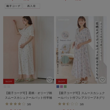
5%OFF
5%OFF
【親子コーデ可】星柄・オリーブ柄
【親子コーデ可】スムースカシュク
スムースカシュクールパット付半袖
ールパット付フレアスリーブネグリ
ネグリジェ【出産後も長く使える】
ジェ マタニティ・産後授乳服【出
3件
3件
産後も長く着れる】