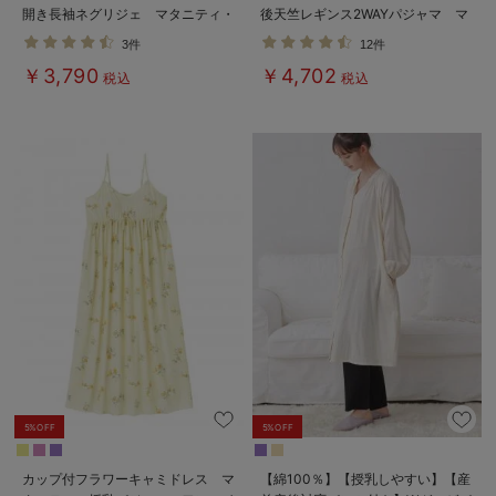
開き長袖ネグリジェ マタニティ・
後天竺レギンス2WAYパジャマ マ
授乳パジャマ【産後も長く着れる】
タニティ・授乳服
3件
12件
￥3,790
￥4,702
税込
税込
5%OFF
5%OFF
カップ付フラワーキャミドレス マ
【綿100％】【授乳しやすい】【産