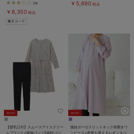
ェ＆2wayオール 出産準備 ギフ
く使える】
￥5,690
2件
税込
ト マタニティ・産後
￥8,350
税込
5%OFF
5%OFF
【授乳口付】スムースアイスクリー
接結ガーゼスリットネック前開きワ
ムプリント×無地パンツ2WAYパジ
ンピース×産後も使えるレギンスパ