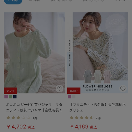
erbaviva（エルバビーバ）
安心の日本製。先輩ママが買ってよかった！本当に必要な出産準備品
ハレの日に着るANGELIEBEのセレモニー
買って正解！高評価レビューアイテム
冬に可愛いニットがお得！
親子コーデ｜ママとベビーにおすすめ！
便利な育児家電
Gift Selection 出産祝い
5%OFF
5%OFF
ロンパースはいつからいつまで使う？選ぶポイントも解説！
ポコポコガーゼ丸首パジャマ マタ
【マタニティ・授乳服】天竺花柄ネ
ニティ・授乳パジャマ【産後も長く
グリジェ
保育園・入園準備特集
着れる】INUJIRUSHI（イヌジル
1件
7件
シ）
ファルスカ
￥4,702
￥4,169
税込
税込