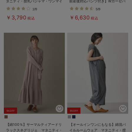
タニティ・授乳パジャマ・ワンマイ
前産後対応パンツ付き】Wガーゼパ
ル・ホームウェア・大きいサイズ
ジャマ＆産前産後レギンス
1件
5件
￥3,790
￥6,630
税込
税込
5%OFF
5%OFF
【綿100％】サーマルティアードリ
【オールインワンにもなる】綿混パ
ラックスネグリジェ マタニティ・
イルルームウェア マタニティ・授