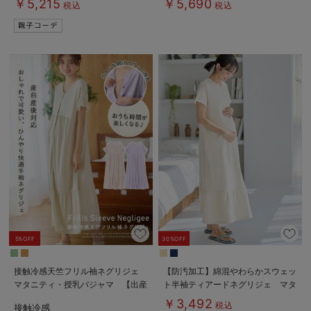
￥5,215
￥5,690
税込
税込
5%OFF
30%OFF
接触冷感天竺フリル袖ネグリジェ
【防汚加工】綿混やわらかスウェッ
マタニティ・授乳パジャマ 【出産
ト半袖ティアードネグリジェ マタ
後も長く使える】
ニティ・産後【出産後も長く使え
￥3,492
税込
接触冷感
Rosemadame（ローズマダム）
る】