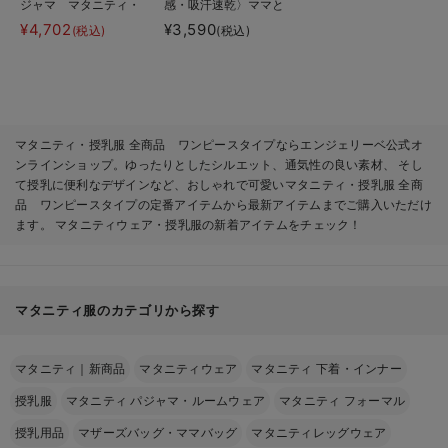
ジャマ マタニティ・
感・吸汗速乾〉ママと
授乳パジャマ【産後も
つくったふんわり授乳
¥4,702
¥3,590
(税込)
(税込)
長く着れる】
ブラキャミ アンダー
INUJIRUSHI（イヌジ
らくらくタイプ
ルシ）
マタニティ・授乳服 全商品 ワンピースタイプならエンジェリーベ公式オ
ンラインショップ。ゆったりとしたシルエット、通気性の良い素材、 そし
て授乳に便利なデザインなど、おしゃれで可愛いマタニティ・授乳服 全商
品 ワンピースタイプの定番アイテムから最新アイテムまでご購入いただけ
ます。 マタニティウェア・授乳服の新着アイテムをチェック！
マタニティ服のカテゴリから探す
マタニティ｜新商品
マタニティウェア
マタニティ 下着・インナー
授乳服
マタニティ パジャマ・ルームウェア
マタニティ フォーマル
授乳用品
マザーズバッグ・ママバッグ
マタニティレッグウェア