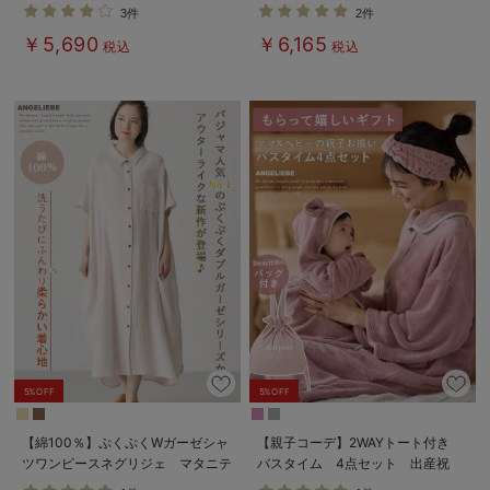
便利ケープセットパジャマ マタニ
マ【出産後も長く使える】
3件
2件
ティ・授乳パジャマ
￥5,690
￥6,165
税込
税込
5%OFF
5%OFF
【綿100％】ぷくぷくWガーゼシャ
【親子コーデ】2WAYトート付き
ツワンピースネグリジェ マタニテ
バスタイム 4点セット 出産祝
ィ・授乳パジャマ【出産後も長く着
い マタニティ・産後