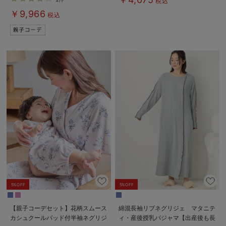
税込
ャマ&2wayオール 出産準備 ギ
アリー）
￥9,966
フト マタニティ・産後
税込
5%OFF
5%OFF
【親子コーデセット】花柄スムース
綿混長袖リブネグリジェ マタニテ
カシュクールパッド付半袖ネグリジ
ィ・産後授乳パジャマ【出産後も長