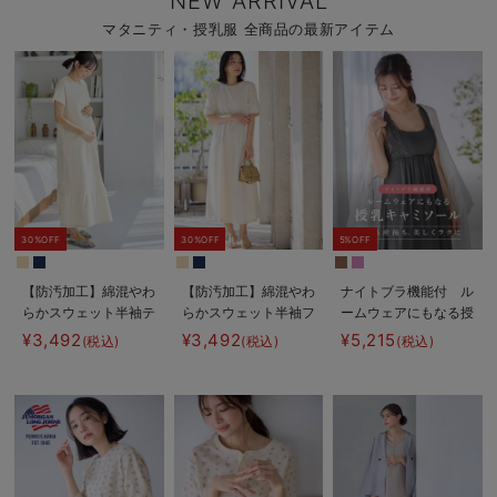
NEW ARRIVAL
マタニティ・授乳服 全商品の最新アイテム
30%OFF
30%OFF
5%OFF
【防汚加工】綿混やわ
【防汚加工】綿混やわ
ナイトブラ機能付 ル
らかスウェット半袖テ
らかスウェット半袖フ
ームウェアにもなる授
ィアードネグリジェ
レアワンピース マタ
乳キャミソール
¥3,492
¥3,492
¥5,215
(税込)
(税込)
(税込)
マタニティ・産後【出
ニティ・産後【出産後
産後も長く使える】
も長く使える】