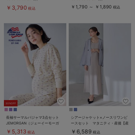
￥1,790 ～ ￥1,890
￥3,790
税込
税込
30%OFF
長袖サーマルパジャマ3点セット
シアージャケット×ノースリワンピ
JEMORGAN（ジェーイーモーガ
ースセット マタニティ・産後【産
ン） ギフト マタニティ・産後
後も長く着れる】
￥5,313
￥6,589
税込
税込
【出産後も長く使える】
Rosemadame（ローズマダム）