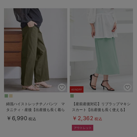
40%OFF
綿混ハイストレッチチノパンツ マ
【産前産後対応】リブラップマキシ
タニティ・産後【出産後も長く着ら
スカート【出産後も長く使える】
れる】
￥6,990
￥2,362
税込
税込