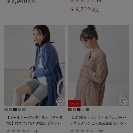
￥5,940
1件
税込
シ）
デロンギ
￥4,702
税込
入院準備の持ち物チェック
5%OFF
【オールシーズン使える】【選べる
【綿100％】ぷくぷくダブルガーゼ
2丈】締め付けない綿混リブストレ
Ｖネックワンピ＆産前産後使えるレ
ートレギンス【産後まで長く使え
ギンスパジャマ マタニティ・授乳
8件
32件