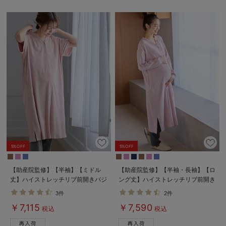
5%OFF
5%OFF
【助産院監修】【半袖】【ミドル
【助産院監修】【半袖・長袖】【ロ
丈】ハイストレッチリブ前開きパジ
ング丈】ハイストレッチリブ前開き
ャマ マタニティ・授乳パジャマ
パジャマ マタニティ・授乳パジャ
3件
2件
【出産後も長く使える】
マ【出産後も長く使える】
￥7,115
￥7,590
税込
税込