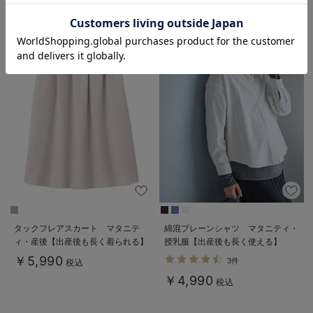
お気に入り商品を確認する
タックフレアスカート マタニテ
綿混プレーンシャツ マタニティ・
ィ・産後【出産後も長く着られる】
授乳服【出産後も長く使える】
￥5,990
3件
税込
￥4,990
税込