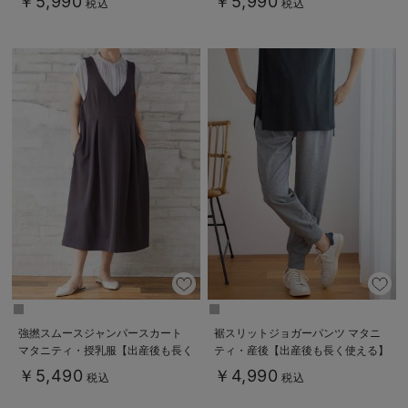
￥5,990
￥5,990
税込
税込
強撚スムースジャンパースカート
裾スリットジョガーパンツ マタニ
マタニティ・授乳服【出産後も長く
ティ・産後【出産後も長く使える】
使える】
￥5,490
￥4,990
税込
税込