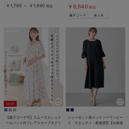
る】
パジャマ【親子コーデ可】
￥1,790 ～ ￥1,890
￥6,640
税込
税込
5%OFF
【親子コーデ可】スムースカシュク
ジョーゼット風カットソーワンピー
ールパット付フレアスリーブネグリ
ス マタニティ・産後授乳【出産後
ジェ マタニティ・産後授乳服【出
も長く使える】Rosemadame（ロ