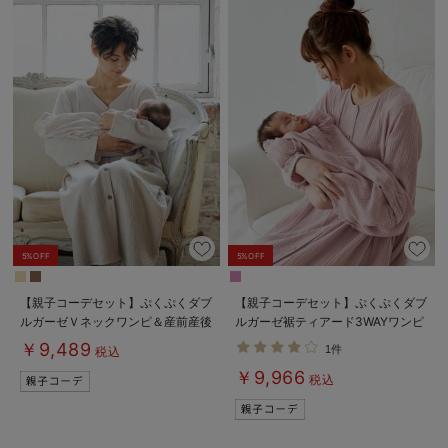
5%OFF
5%OFF
【親子コーデセット】ぷくぷくダブ
【親子コーデセット】ぷくぷくダブ
ルガーゼＶネックワンピ＆産前産後
ルガーゼ裾ティアード3WAYワンピ
使えるレギンスパジャマ&2wayオ
ース＆産前産後使えるレギンスパジ
￥9,489
1件
税込
ール 出産準備 ギフト マタニテ
ャマ&2wayオール 出産準備 ギ
￥9,966
ィ・産後
フト マタニティ・産後
税込