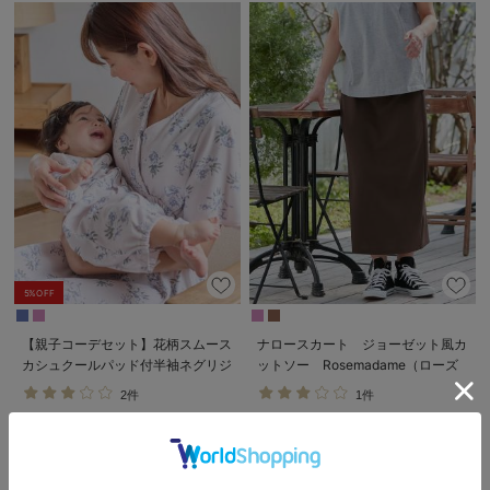
5%OFF
【親子コーデセット】花柄スムース
ナロースカート ジョーゼット風カ
カシュクールパッド付半袖ネグリジ
ットソー Rosemadame（ローズ
ェ＆2wayオール 出産準備 ギフ
マダム） マタニティ・産後
2件
1件
ト マタニティ・産後
￥8,350
￥3,839
税込
税込