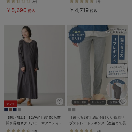
3件
1件
産後も長く着れる】
ーズマダム）
￥5,690
￥4,719
税込
税込
5%OFF
【防汚加工】【2WAY】綿100％前
【選べる2丈】締め付けない綿混リ
開き長袖ネグリジェ マタニティ・
ブストレートレギンス【産後まで長
授乳パジャマ【産後も長く着れる】
く使える】
3件
6件