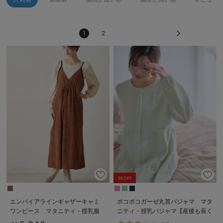
erbaviva（エルバビーバ）
安心の日本製。先輩ママが買ってよかった！本当に必要な出産準備品
1
2
ハレの日に着るANGELIEBEのセレモニー
買って正解！高評価レビューアイテム
冬に可愛いニットがお得！
親子コーデ｜ママとベビーにおすすめ！
便利な育児家電
Gift Selection 出産祝い
ロンパースはいつからいつまで使う？選ぶポイントも解説！
5%OFF
保育園・入園準備特集
エンパイアラインギャザーキャミ
ポコポコガーゼ丸首パジャマ マタ
ワンピース マタニティ・授乳服
ニティ・授乳パジャマ【産後も長く
ファルスカ
【出産後も長く使える】
着れる】INUJIRUSHI（イヌジル