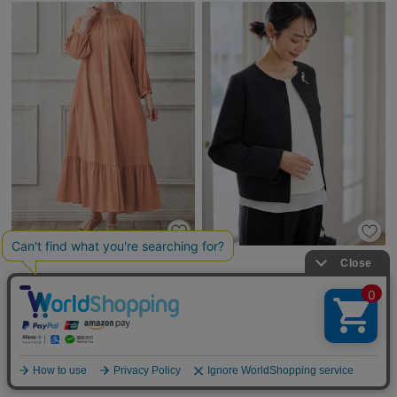
2WAY裾ティア―ド楊柳ワンピース
ノーカラージャケット マタニテ
（ペチコート付） マタニティ・授
ィ・産後授乳服【出産後も長く使え
乳服【出産後も長く使える】
る】
1件
1件
￥7,990
￥8,990
税込
税込