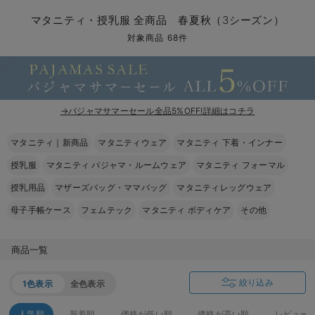
マタニティ パンツ
マタニティ ショーツ
授乳トップス
マタニティ オフィス 通勤服
授乳 ケープ
マタニティレギンス
【アウトレット】トップス・授乳トップス
透け防止
再入荷｜アウター
トップス
【37周年祭セール】4
【〜10℃】3月中旬
涼しくて可愛い「ワン
デニム
きれいめトップス派
マタニティインナー
【オフィスカジュアル
パンツタイプ
【フォーマル】ボトム
【ベビー】半袖
2WAYオール
Aライン ・フレアワ
〜5,000円（税込）
綿混素材
赤ちゃんへ使うもの
【冬のあったか特集】
マタニティ・授乳服 全商品 春夏秋（3シーズン）
マタニティ スカート
妊婦帯・腹帯・産前ガードル
マタニティ ドレス（結婚式・お呼ばれ）
【アウトレット】ボトムス
見えてもカワイイ
パンツ
レギンス
きれいめスカート派
ベビー
【フォーマル】トップ
【ベビー】グッズ
コンビ肌着
Iライン ・タイトシ
〜10,000円（税込）
腹巻・ひざ上パンツ
産後に使うグッズ
【冬のあったか特集】
対象商品 68件
マタニティ トップス
マタニティ 授乳 キャミソール
マタニティ フォーマル パンツ・ボトムス
【アウトレット】パジャマ
コットン素材
スカート
オフィス
きれいめ美脚パンツ派
短肌着
快適ウェア10%OFF
ジャンパースカート/
10,001円（税込）〜
保温&リカバリー
【冬のあったか特集】
マタニティ アウター（コート）・ママコート
産褥ショーツ
【アウトレット】インナー
冷房対策
パジャマ
ツィード派
セット
ワーク・オフィス
女の子におススメのギ
レギンス・タイツ
→パジャマサマーセール全品5%OFF!詳細はコチラ
骨盤・マタニティベルト （妊娠中・産後）
【アウトレット】ベビー
接触冷感素材
インナー
MAX55%OFF ブラッ
王道シンプル派
カジュアル
男の子におススメのギ
カップ付きインナー
マタニティ｜新商品
マタニティウェア
マタニティ 下着・インナー
産後 ガードル インナー
Tシャツブラ
雑貨
セットアップ派
フォーマル / オケー
定番ギフト
あったか度◎
授乳服
マタニティ パジャマ・ルームウェア
マタニティ フォーマル
マタニティ 腹巻き
ブラトップ
ベビー
あったかアイテム｜ベ
もらって嬉しいギフト
裏起毛素材
授乳用品
マザーズバッグ・ママバッグ
マタニティレッグウェア
母子手帳ケース
フェムテック
マタニティ ボディケア
その他
親子セット
かわいくておもしろい
快適機能ウェア特集 トップス
何枚あっても嬉しいア
商品一覧
快適機能ウェア特集 ボトムス
長く使えるアイテム
絞り込み
1色表示
全色表示
快適機能ウェア特集 パジャマ
お部屋映えアイテム
人気順
新着順
価格が低い順
価格が高い順
レビュー