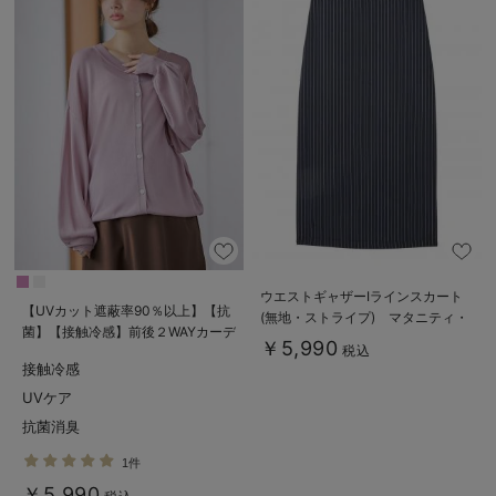
ウエストギャザーIラインスカート
【UVカット遮蔽率90％以上】【抗
(無地・ストライプ) マタニティ・
菌】【接触冷感】前後２WAYカーデ
産後【産後も長く着られる】
￥5,990
税込
ィガン マタニティ・授乳服【出産
接触冷感
後も長く使える】
UVケア
抗菌消臭
1件
￥5,990