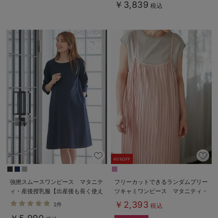
￥3,839
税込
40%OFF
強撚スムースワンピース マタニテ
フリーカットできるランダムプリー
ィ・産後授乳服【出産後も長く使え
ツキャミワンピース マタニティ・
る】
授乳服【出産後も長く使える】
￥2,393
1件
税込