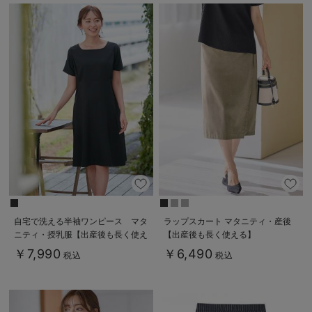
自宅で洗える半袖ワンピース マタ
ラップスカート マタニティ・産後
ニティ・授乳服【出産後も長く使え
【出産後も長く使える】
る】
￥7,990
￥6,490
税込
税込