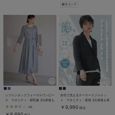
シフォンタックフォーマルワンピー
自宅で洗えるテーラードジャケッ
ス マタニティ・授乳服【出産後も
ト マタニティ・産後【出産後も長
長く使える】
く使える】
￥9,990
4件
税込
￥8,690
税込