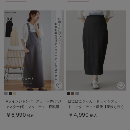
Aラインジャンパースカート(Wアジ
ぽこぽこジャガードIラインスカー
ャスター付) マタニティ・授乳服
ト マタニティ・産後【産後も長く
【出産後も長く着られる】
着られる】
￥6,990
￥4,990
税込
税込