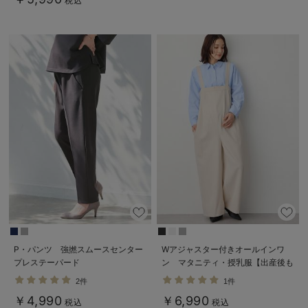
税込
P・パンツ 強撚スムースセンター
Wアジャスター付きオールインワ
プレステーパード
ン マタニティ・授乳服【出産後も
長く使える】
2件
1件
￥4,990
￥6,990
税込
税込