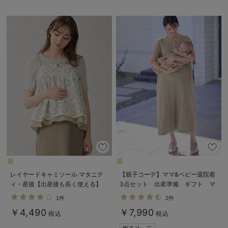
レイヤードキャミソール マタニテ
【親子コーデ】ママ&ベビー退院着
ィ・産後【出産後も長く使える】
3点セット 出産準備 ギフト マ
タニティ・産後【出産後も長く使え
1件
2件
る】
￥4,490
￥7,990
税込
税込