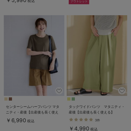
￥5,990
税込
センターシームハーフパンツ マタ
タックワイドパンツ マタニティ・
ニティ・産後【出産後も長く使え
産後【出産後も長く使える】
る】
￥6,990
3件
税込
￥4,990
税込