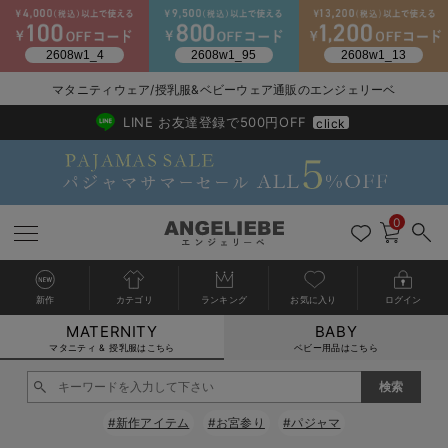
マタニティウェア/授乳服&ベビーウェア通販のエンジェリーベ
2026/NewArrival
送料495円(一部地域を除く) 7,700円以上で送料無料
LINE お友達登録で500円OFF
click
0
新作
カテゴリ
ランキング
お気に入り
ログイン
MATERNITY
BABY
戻る
戻る
戻る
戻る
戻る
戻る
戻る
戻る
戻る
戻る
戻る
戻る
戻る
戻る
戻る
戻る
戻る
戻る
戻る
戻る
戻る
戻る
戻る
戻る
戻る
戻る
戻る
戻る
戻る
戻る
戻る
カートに入れる
マタニティ & 授乳服はこちら
ベビー用品はこちら
マタニティウェア全て
マタニティ 下着・インナー全て
授乳服全て
マタニティ フォーマル全て
授乳用品全て
マタニティレッグウェア全て
マタニティ ボディケア全て
アウトレット全て
特集全て
再入荷全て
送料無料アイテム全て
ブラキャミ おまとめ
【37周年祭セール】
気温差別オススメアイ
マタニティウェア お
こだわりの履き心地！
出産準備応援割全て
春のマタニティワンピ
Gift Selection 
冬の冷え対策インナー
入院準備の持ち物チェ
冬のあったか特集全て
閉じる
マタニティ ワンピース
授乳ワンピース
マタニティ スーツ
妊婦用 抱き枕・授乳クッション
マタニティストッキング・タイツ
妊娠線クリーム
【アウトレット】ワンピース
抗菌防臭加工
再入荷｜インナー
授乳ブラ・マタニティブラ（マタニティインナー・産後用品）
ワンピース
【37周年祭セール】2
【15℃】3月下旬～
動きやすく着回しでき
強撚スムース(コスパ
【おまとめ割】パジャ
カジュアル
ジャケット派
マタニティパジャマ
【オフィスカジュアル
レギンスタイプ
【フォーマル】ワンピ
【ベビー】長袖
ハンカチ
快適ウェア10%OFF
セットアップ・ レイ
〜3,000円（税込）
薄くてあったか
入院してすぐ使うグッ
【冬のあったか特集】
#新作アイテム
#お宮参り
#パジャマ