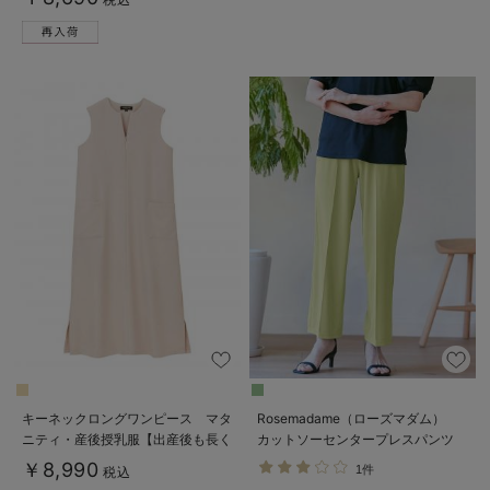
キーネックロングワンピース マタ
Rosemadame（ローズマダム）
ニティ・産後授乳服【出産後も長く
カットソーセンタープレスパンツ
使える】
マタニティ・産後
￥8,990
1件
税込