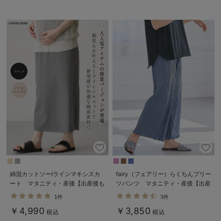
綿混カットソーIラインマキシスカ
fairy（フェアリー）らくちんプリー
ート マタニティ・産後【出産後も
ツパンツ マタニティ・産後【出産
長く着られる】
後も長く使える】
1件
3件
￥4,990
￥3,850
税込
税込