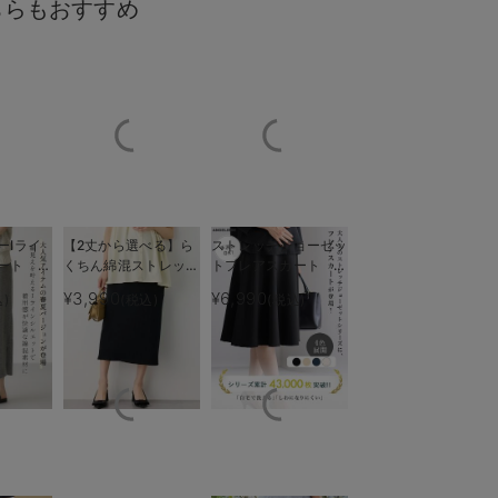
ちらもおすすめ
ーIライ
【2丈から選べる】ら
ストレッチジョーゼッ
ート マ
くちん綿混ストレッチ
トフレアスカート マ
ん・サイズ調整可
産前の変化するお腹をしっかり
後【出産
リブナロースカート
タニティ・産後【出産
で
¥3,990
¥6,990
)
(税込)
(税込)
れる】
マタニティ・産後【出
後も長く使える】
産後も長く使える】