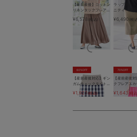
【産前産後】コットン
ラップスカー
リネンタックフレアス
ニティ・産後
カート【出産後も長く
後も長く使え
¥6,578
¥6,490
(税込)
(税込
使える】
60%OFF
70%OFF
【産前産後対応】ギン
【産前産後対
ガムチェックタイトス
クフレアスカ
カート【出産後も長く
産後も長く使
¥1,927
¥1,643
(税込)
(税込
使える】