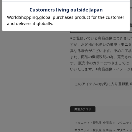
お気に入り商品を確認する
生地の厚さ：普通
お買い物を続ける
カートへ進む
＊＊＊＊＊＊＊＊＊＊＊＊＊＊＊
※ご覧頂いている商品画像につきまし
すが、
お客様がお使いの環境（モニタ
異なる場合がございます。予めご了承
また、商品の機能説明の為、完売され
す。 販売中のカラーにつきましては
いいたします。
※商品画像・イメージ
このアイテムのお気に入り登録数
関連カテゴリ
マタニティ・授乳服 全商品
マタニテ
＞
マタニティ・授乳服 全商品
マタニテ
＞