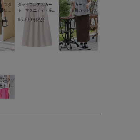
ト マタ
タックフレアスカー
ナロースカート ジョ
 【出産
ト マタニティ・産後
ーゼット風カットソ
る】
【出産後も長く着られ
ー
¥5,990
¥3,839
)
(税込)
(税込)
る】
Rosemadame（ロー
ズマダム） マタニテ
ィ・産後
応】タッ
ート【出
える】
)