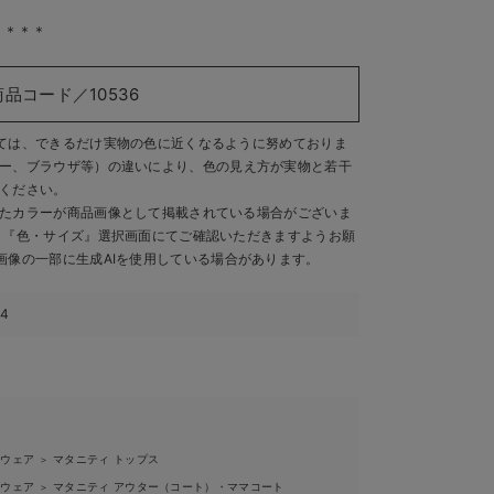
＊＊＊＊
商品コード／10536
ては、できるだけ実物の色に近くなるように努めておりま
ー、ブラウザ等）の違いにより、色の見え方が実物と若干
ください。
たカラーが商品画像として掲載されている場合がございま
、『色・サイズ』選択画面にてご確認いただきますようお願
画像の一部に生成AIを使用している場合があります。
64
ィウェア
マタニティ トップス
＞
ィウェア
マタニティ アウター（コート）・ママコート
＞