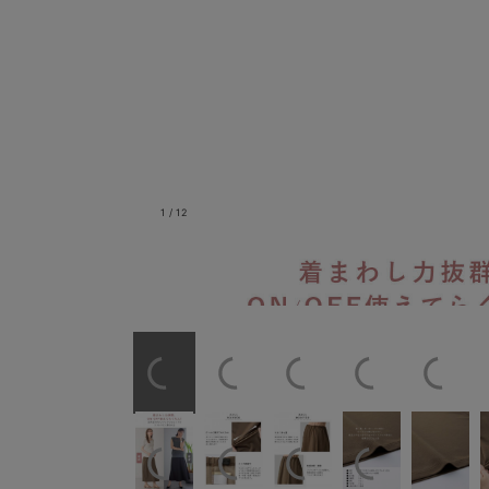
1
/
12
着まわし力抜群、ON・OFF使