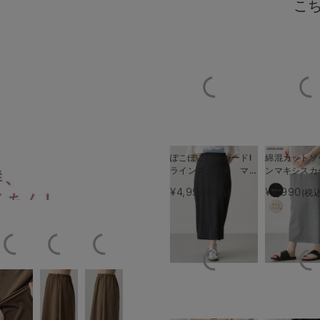
こ
ぽこぽこジャガードI
綿混カットソ
ラインスカート マタ
ンマキシスカ
えてらくちん
ぐーんと伸びてらくち
ニティ・産後【産後も
タニティ・産
¥4,990
¥4,990
(税込)
(税込
長く着られる】
後も長く着ら