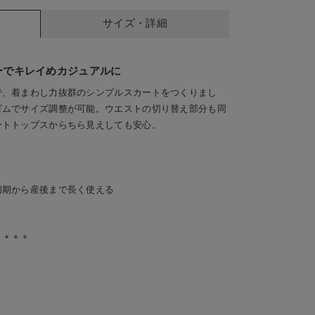
サイズ・詳細
ーでキレイめカジュアルに
で、着まわし力抜群のシンプルスカートをつくりまし
ゴムでサイズ調整が可能。ウエストの切り替え部分も同
ートトップスからちら見えしても安心。
ト
初期から産後まで長く使える
＊＊＊＊