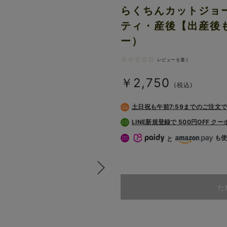
らくちんカットジョ
ティ・産後【出産後も
ー）
レビューを書く
￥2,750
(税込)
土日祝も
午前7:59までのご注文
LINE新規登録で 500円OFF ク
も
と
た