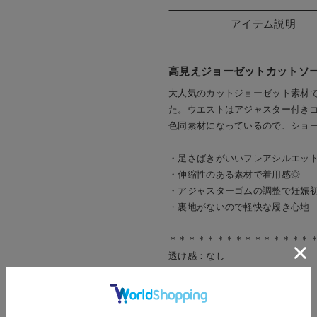
アイテム説明
高見えジョーゼットカットソ
大人気のカットジョーゼット素材
た。ウエストはアジャスター付き
色同素材になっているので、ショ
・足さばきがいいフレアシルエッ
・伸縮性のある素材で着用感◎
・アジャスターゴムの調整で妊娠
・裏地がないので軽快な履き心地
＊＊＊＊＊＊＊＊＊＊＊＊＊＊＊
透け感：なし
裏地：なし
伸縮性：あり
光沢感：なし