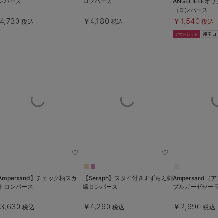
ンパース
ロンパース
ANGELIEBE
ゴロンパース
4,730
￥4,180
￥1,540
税込
税込
税込
Ampersand】チェック柄スカ
【Seraph】スタイ付きすずらん刺
Ampersand
トロンパース
繍ロンパース
ブルガーゼセー
3,630
￥4,290
￥2,990
税込
税込
税込