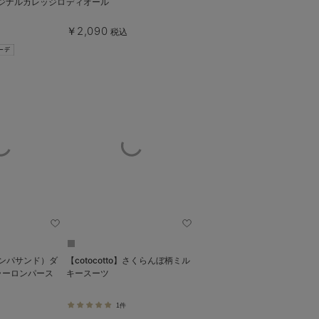
オリジナルカレッジロ
ディオール
￥2,090
税込
（アンパサンド）ダ
【cotocotto】さくらんぼ柄ミル
ラーロンパース
キースーツ
1件