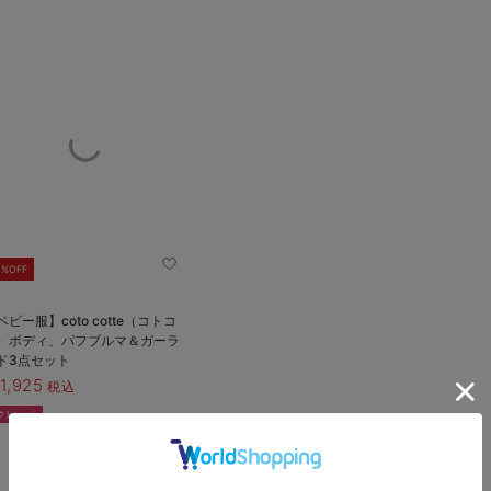
0%OFF
ベビー服】coto cotte（コトコ
）ボディ、パフブルマ＆ガーラ
ド3点セット
1,925
税込