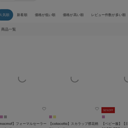
人気順
新着順
価格が低い順
価格が高い順
レビュー件数が多い順
商品一覧
50%OFF
mocmof】フォーマルセーラー
【cotocotto】スカラップ襟花柄
【ベビー服】【