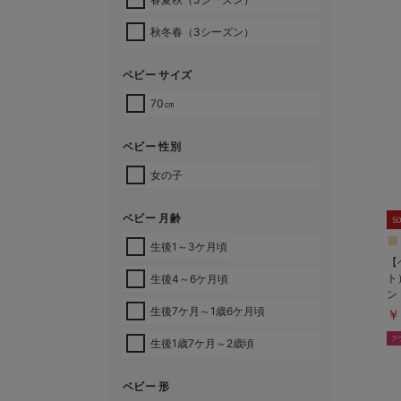
秋冬春（3シーズン）
ベビー サイズ
70㎝
ベビー 性別
女の子
ベビー 月齢
5
生後1～3ケ月頃
【
ト
生後4～6ケ月頃
ン
生後7ケ月～1歳6ケ月頃
￥
生後1歳7ケ月～2歳頃
ベビー 形