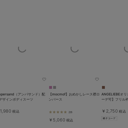
mpersand（アンパサンド）配
【mocmof】おめかしレース襟ロ
ANGELIEBEオリジナ
デザインボディスーツ
ンパース
ーデ可】フリル
1,980
￥2,750
税込
税込
2件
￥5,060
税込