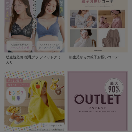
助産院監修 授乳ブラ フィットグミ
新生児からの親子お揃いコーデ
入り