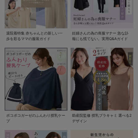
退院着特集 赤ちゃんとの新しい一
妊婦さんの為の喪服マナー 急な訃
歩を彩るママの服装ガイド
報にも慌てない。実用Q&Aガイド
ポコポコガーゼのふんわり授乳ケー
助産院監修 授乳ブラキャミ 選べる2
プ
デザイン