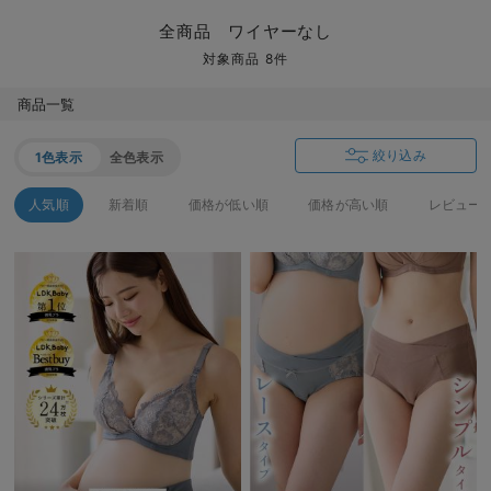
マタニティ パンツ
マタニティ ショーツ
授乳トップス
マタニティ オフィス 通勤服
授乳 ケープ
マタニティレギンス
【アウトレット】トップス・授乳トップス
透け防止
再入荷｜アウター
トップス
【37周年祭セール】4
【〜10℃】3月中旬
涼しくて可愛い「ワン
デニム
きれいめトップス派
マタニティインナー
【オフィスカジュアル
パンツタイプ
【フォーマル】ボトム
【ベビー】半袖
2WAYオール
Aライン ・フレアワ
〜5,000円（税込）
綿混素材
赤ちゃんへ使うもの
【冬のあったか特集】
全商品 ワイヤーなし
マタニティ スカート
妊婦帯・腹帯・産前ガードル
マタニティ ドレス（結婚式・お呼ばれ）
【アウトレット】ボトムス
見えてもカワイイ
パンツ
レギンス
きれいめスカート派
ベビー
【フォーマル】トップ
【ベビー】グッズ
コンビ肌着
Iライン ・タイトシ
〜10,000円（税込）
腹巻・ひざ上パンツ
産後に使うグッズ
【冬のあったか特集】
対象商品 8件
マタニティ トップス
マタニティ 授乳 キャミソール
マタニティ フォーマル パンツ・ボトムス
【アウトレット】パジャマ
コットン素材
スカート
オフィス
きれいめ美脚パンツ派
短肌着
快適ウェア10%OFF
ジャンパースカート/
10,001円（税込）〜
保温&リカバリー
【冬のあったか特集】
商品一覧
マタニティ アウター（コート）・ママコート
産褥ショーツ
【アウトレット】インナー
冷房対策
パジャマ
ツィード派
セット
ワーク・オフィス
女の子におススメのギ
レギンス・タイツ
絞り込み
1色表示
全色表示
骨盤・マタニティベルト （妊娠中・産後）
【アウトレット】ベビー
接触冷感素材
インナー
MAX55%OFF ブラッ
王道シンプル派
カジュアル
男の子におススメのギ
カップ付きインナー
人気順
新着順
価格が低い順
価格が高い順
レビュー
産後 ガードル インナー
Tシャツブラ
雑貨
セットアップ派
フォーマル / オケー
定番ギフト
あったか度◎
マタニティ 腹巻き
ブラトップ
ベビー
あったかアイテム｜ベ
もらって嬉しいギフト
裏起毛素材
親子セット
かわいくておもしろい
快適機能ウェア特集 トップス
何枚あっても嬉しいア
快適機能ウェア特集 ボトムス
長く使えるアイテム
快適機能ウェア特集 パジャマ
お部屋映えアイテム