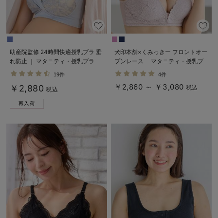
デロンギ
入院準備の持ち物チェック
助産院監修 24時間快適授乳ブラ 垂
犬印本舗×くみっきー フロントオー
れ防止 ｜ マタニティ・授乳ブラ
プンレース マタニティ・授乳ブ
ラ
19件
4件
￥2,860 ～ ￥3,080
￥2,880
税込
税込