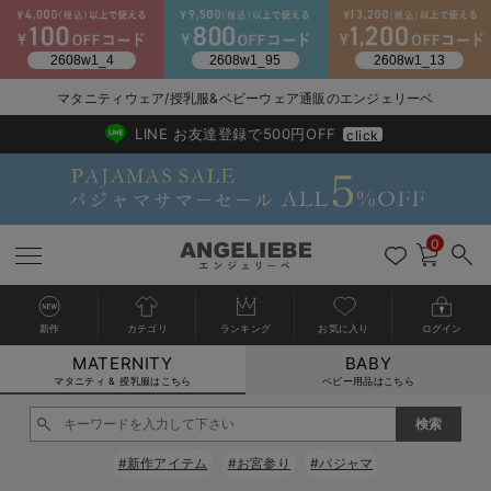
2026/NewArrival
送料495円(一部地域を除く) 7,700円以上で送料無料
マタニティウェア/授乳服&ベビーウェア通販のエンジェリーベ
LINE お友達登録で500円OFF
click
0
新作
カテゴリ
ランキング
お気に入り
ログイン
MATERNITY
BABY
戻る
戻る
戻る
戻る
戻る
戻る
戻る
戻る
戻る
戻る
戻る
戻る
戻る
戻る
戻る
戻る
戻る
戻る
戻る
戻る
戻る
戻る
戻る
戻る
戻る
戻る
戻る
戻る
戻る
戻る
戻る
カートに入れる
マタニティ & 授乳服はこちら
ベビー用品はこちら
マタニティウェア全て
マタニティ 下着・インナー全て
授乳服全て
マタニティ フォーマル全て
授乳用品全て
マタニティレッグウェア全て
マタニティ ボディケア全て
アウトレット全て
特集全て
再入荷全て
送料無料アイテム全て
ブラキャミ おまとめ
【37周年祭セール】
気温差別オススメアイ
マタニティウェア お
こだわりの履き心地！
出産準備応援割全て
春のマタニティワンピ
Gift Selection 
冬の冷え対策インナー
入院準備の持ち物チェ
冬のあったか特集全て
閉じる
マタニティ ワンピース
授乳ワンピース
マタニティ スーツ
妊婦用 抱き枕・授乳クッション
マタニティストッキング・タイツ
妊娠線クリーム
【アウトレット】ワンピース
抗菌防臭加工
再入荷｜インナー
授乳ブラ・マタニティブラ（マタニティインナー・産後用品）
ワンピース
【37周年祭セール】2
【15℃】3月下旬～
動きやすく着回しでき
強撚スムース(コスパ
【おまとめ割】パジャ
カジュアル
ジャケット派
マタニティパジャマ
【オフィスカジュアル
レギンスタイプ
【フォーマル】ワンピ
【ベビー】長袖
ハンカチ
快適ウェア10%OFF
セットアップ・ レイ
〜3,000円（税込）
薄くてあったか
入院してすぐ使うグッ
【冬のあったか特集】
#新作アイテム
#お宮参り
#パジャマ