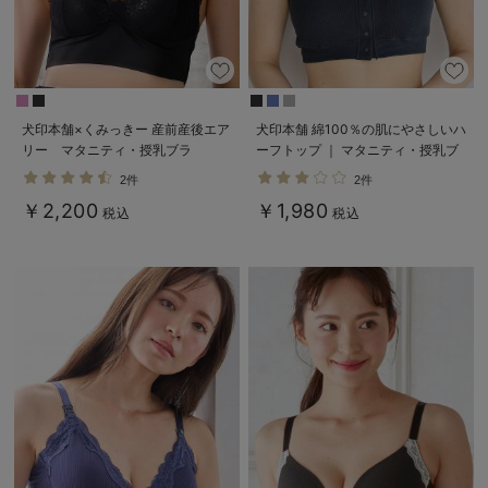
犬印本舗×くみっきー 産前産後エア
犬印本舗 綿100％の肌にやさしいハ
リー マタニティ・授乳ブラ
ーフトップ ｜ マタニティ・授乳ブ
ラ
2件
2件
￥2,200
￥1,980
税込
税込