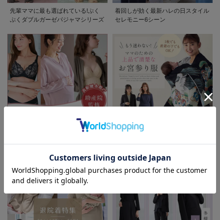
先輩ママに最も選ばれている!ぷく
着回しが効く最新ハレの日スタイル
ぷくダブルガーゼパジャマシリーズ
セレモニー6シーン
助産院監修シリーズ
もう迷わない!!ママのための上品で
お気に入り商品を確認する
清楚なお宮参り服