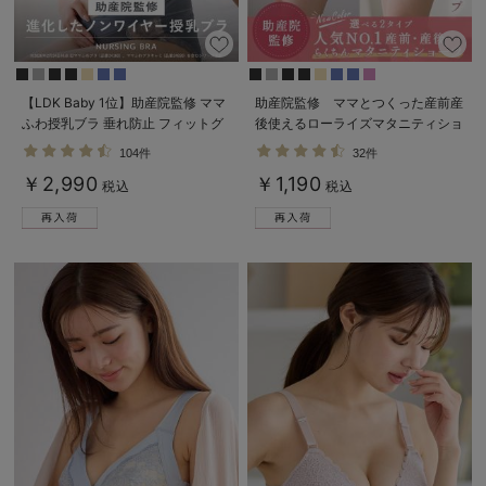
erbaviva（エルバビーバ）
安心の日本製。先輩ママが買ってよかった！本当に必要な出産準備品
【LDK Baby 1位】助産院監修 ママ
助産院監修 ママとつくった産前産
ハレの日に着るANGELIEBEのセレモニー
ふわ授乳ブラ 垂れ防止 フィットグ
後使えるローライズマタニティショ
ミ ノンワイヤー ｜ マタニティ・授
ーツ
買って正解！高評価レビューアイテム
104件
32件
乳ブラ
￥2,990
￥1,190
税込
税込
冬に可愛いニットがお得！
親子コーデ｜ママとベビーにおすすめ！
便利な育児家電
Gift Selection 出産祝い
ロンパースはいつからいつまで使う？選ぶポイントも解説！
保育園・入園準備特集
ファルスカ