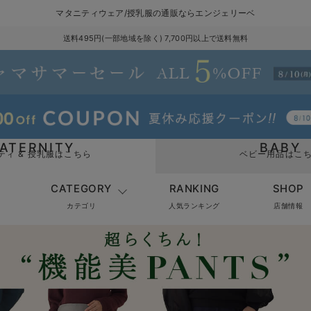
マタニティウェア/授乳服の通販ならエンジェリーベ
送料495円(一部地域を除く) 7,700円以上で送料無料
ATERNITY
BABY
ティ & 授乳服はこちら
ベビー用品はこ
CATEGORY
RANKING
SHOP
カテゴリ
人気ランキング
店舗情報